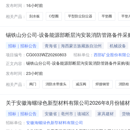
代码物料名称规格型号品牌采购数量计量单位要求交货期备注M0601
发布时间：
16小时前
垫片_15848253_芳纶纤维2.0件2026-10-30到货地点：
相关产品：
刮水板
O型圈
平型防尘刮尘器
平垫圈
平垫
锡铁山分公司-设备能源部断层沟安装消防管路备件采购
招标｜招标公告
青海省｜海西蒙古族藏族自治州
机械设备
项目编号：
CG0033WZ20260803
招标单位：
西部矿业股份有限
锡铁山分公司-设备能源部断层沟安装消防管路备件采购
正文内容：
单位：锡铁山分公司-设备能源部断层沟安装消防管路备
发布时间：
23小时前
分公司企业自筹，出资比例为100%，采购单位为西部矿
消防管路备件采购项目【重新采购】报价和谈
相关产品：
阀门
消防水带接头
减压阀
焊接钢管
消防栓
关于安徽海螺绿色新型材料有限公司2026年8月份辅
招标｜招标公告
安徽省｜亳州市｜谯城区
家具建材
货物
招标单位：
安徽海螺绿色新型材料有限公司