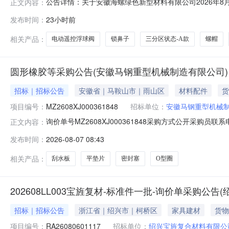
公告详情：关于安徽海螺绿色新型材料有限公司2026年
正文内容：
现开展询比价工作。为进一步体现公开、公平、公正、诚
发布时间：
23小时前
一、询价内容概况：1.询价内容：本次询价采购的是辅材，
50cm*35cm*4cm国标套103
相关产品：
电动遥控浮球阀
锁鼻子
三分区状态-A款
螺帽
圆形橡胶等采购公告(安徽马钢重型机械制造有限公司)
招标｜招标公告
安徽省｜马鞍山市｜雨山区
材料配件
货
项目编号：
MZ2608XJ000361848
招标单位：
安徽马钢重型机械
询价单号MZ2608XJ000361848采购方式公开采购员联
正文内容：
代码物料名称规格型号品牌采购数量计量单位要求交货期备注M0601
发布时间：
2026-08-07 08:43
垫片_15848253_芳纶纤维2.0件2026-10-30到货地点：
相关产品：
刮水板
平垫片
密封塞
O型圈
202608LL003宝旌复材-标准件一批-询价单采购公
招标｜招标公告
浙江省｜绍兴市｜柯桥区
家具建材
货物
项目编号：
RA26080601117
招标单位：
绍兴宝旌复合材料有限公