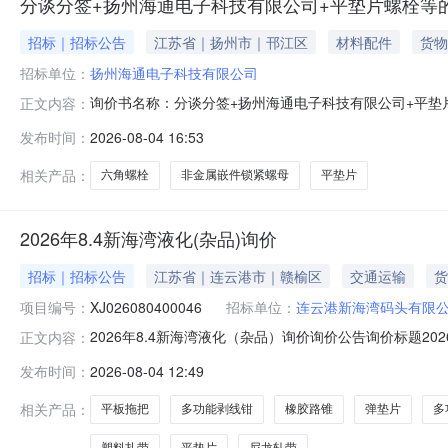
分谈分签+扬州海通电子科技有限公司+平垫片螺栓等
招标｜招标公告
江苏省｜扬州市｜邗江区
材料配件
货物
招标单位：
扬州海通电子科技有限公司
询价书名称：分谈分签+扬州海通电子科技有限公司+平垫片
正文内容：
08-202461216平垫片片2026-08-2034612162型非金属
发布时间：
2026-08-04 16:53
栓M12*50颗2026-08-206461216六角螺栓M8*35颗2026-
相关产品：
六角螺栓
非金属嵌件锁紧螺母
平垫片
2026年8.4新海湾液化(杂品)询价
招标｜招标公告
江苏省｜连云港市｜赣榆区
交通运输
货
项目编号：
XJ026080400046
招标单位：
连云港新海湾码头有限
2026年8.4新海湾液化（杂品）询价询价公告询价标题2026年8.
正文内容：
0612:00:00参与方式非定向询价出价方式一次性出价
发布时间：
2026-08-04 12:49
附件备注货到付款，具体参数型号联系颜工，1836057
相关产品：
平板拖把
多功能剥线钳
橡胶路锥
弹垫片
多