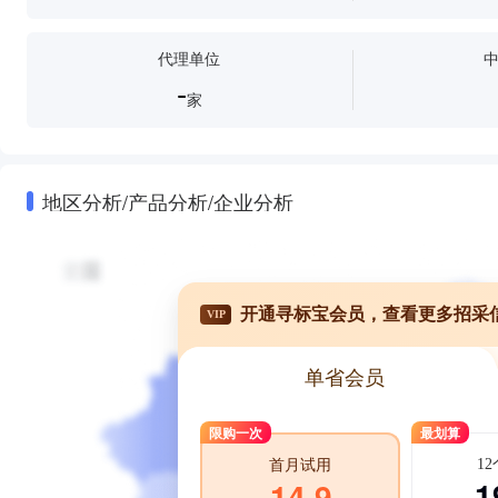
代理单位
-
家
地区分析/产品分析/企业分析
开通寻标宝会员，查看更多招采
VIP
单省会员
限购一次
最划算
1
首月试用
1
14.9