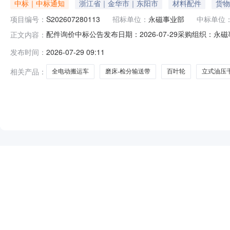
中标｜中标通知
浙江省｜金华市｜东阳市
材料配件
货物
项目编号：
S202607280113
招标单位：
永磁事业部
中标单位
配件询价中标公告发布日期：2026-07-29采购组织
正文内容：
息：1、项目标号：S2026072801132、项目名称：配
发布时间：
2026-07-29 09:11
车,铝酸款,EPT20-15ET9,24V75AH,中力杞县广源商
相关产品：
全电动搬运车
磨床-检分输送带
百叶轮
立式油压
NEW
HOT
5折起