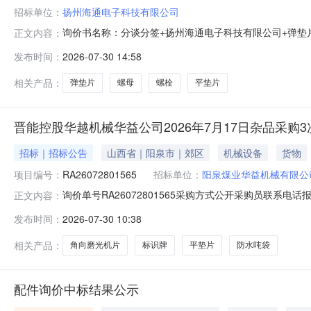
招标单位：
扬州海通电子科技有限公司
询价书名称：分谈分签+扬州海通电子科技有限公司+弹垫片
正文内容：
08-152461216平垫片片2026-08-153461216螺栓GB/T57
发布时间：
2026-07-30 14:58
六角螺栓M12*65颗2026-08-158461216平垫片片2026-08-
相关产品：
弹垫片
螺母
螺栓
平垫片
晋能控股华越机械华益公司2026年7月17日杂品采购3
招标｜招标公告
山西省｜阳泉市｜郊区
机械设备
货物
项目编号：
RA26072801565
招标单位：
阳泉煤业华益机械有限公
询价单号RA26072801565采购方式公开采购员联系电话报名
正文内容：
息物料代码物料名称规格型号品牌采购数量计量单位要求交货期备注防水
发布时间：
2026-07-30 10:38
标识牌150*30t316.0件2026-08-06电话通知送货平垫片Φ9.5
相关产品：
角向磨光机片
标识牌
平垫片
防水吨袋
配件询价中标结果公示