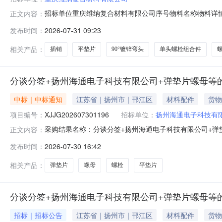
招标单位重庆维纳复合材料有限公司序号物料名称物料详情数量单
正文内容：
290°镀锌弯头150.0个Φ42.3*3.25PN16Q235B+Z
发布时间：
2026-07-31 09:23
合材料有限公司4高强度螺母200.0个M308.820MnTiBHRC3
相关产品：
插销
平垫片
90°镀锌弯头
单头螺栓组合件
分谈分签+扬州海通电子科技有限公司+弹垫片螺母等
中标｜中标通知
江苏省｜扬州市｜邗江区
材料配件
货物
项目编号：
XJJG202607301196
招标单位：
扬州海通电子科技有
采购结果名称：分谈分签+扬州海通电子科技有限公司+弹垫片
正文内容：
编号：签约类型：采购方式：询价采购参与方式：公开询
发布时间：
2026-07-30 16:42
量单位采购数量中标数量成交单价到货日期交货地点1南京航弹金属制品
相关产品：
弹垫片
螺母
螺栓
平垫片
分谈分签+扬州海通电子科技有限公司+弹垫片螺母等
招标｜招标公告
江苏省｜扬州市｜邗江区
材料配件
货物