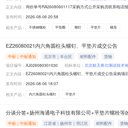
询价单号RA26080601117采购方式公开采购员联系电话报名
正文内容：
码物料名称规格型号品牌采购数量计量单位要求交货期备注011不锈钢全螺
发布时间：
2026-08-06 20:58
08-20013平垫圈A级Φ8GB/T97.1-200283600.0件2026-
相关产品：
不锈钢螺栓
平垫圈
螺钉
平垫片
螺母
EZ26080021内六角圆柱头螺钉、平垫片成交公告
中标｜中标通知
北京市｜丰台区
材料配件
货物
项目编号：
XJ026080301030
招标单位：
北京航天希尔测试技术
EZ26080021内六角圆柱头螺钉、平垫片成交公告采购项目
正文内容：
试技术有限公司成交时间2026-08-0616:57:25.0
发布时间：
2026-08-06 18:07
相关产品：
内六角圆柱头螺钉
平垫片
分谈分签+扬州海通电子科技有限公司+平垫片螺栓等
中标｜中标通知
江苏省｜扬州市｜邗江区
材料配件
货物