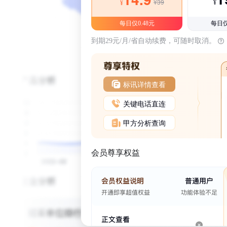
¥39
¥
¥
每日仅0.48元
每日仅
到期29元/月/省自动续费，可随时取消。
标讯详情查看
关键电话直连
甲方分析查询
会员尊享权益