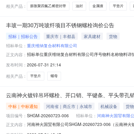
相关产品：
膨胀聚四氟乙烯密封带
油封
金属缠
平垫片
丰玻一期30万吨玻纤项目不锈钢螺栓询价公告
招标｜招标公告
重庆市｜丰都县
家具建材
货物
招标单位：
重庆维纳复合材料有限公司
招标单位重庆维纳复合材料有限公司序号物料名称物料详情数量
正文内容：
672.0个M5A2-70304HB右旋无BGB/T3098.2重
发布时间：
2026-07-31 21:14
M8*25*108.8304右旋BGB/T6170重庆维纳复合材料有限公司
相关产品：
平垫片
螺母
云南神火镀锌吊环螺栓、开口销、平键条、平头带孔
中标｜中标通知
河南省｜商丘市｜永城市
机械设备
货物
项目编号：
SHGM-20260723-006
招标单位：
河南神火国贸有限
河南神火国贸有限公司SHGM-20260723-006（云南
正文内容：
螺栓、开口销、平键条、平头带孔销轴等），中标结果如