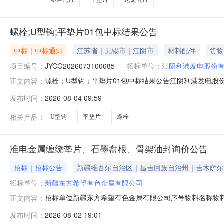
塑料扎带
平垫片
尼龙轧带
螺栓;U型钩;平垫片01包中标结果公告
中标｜中标通知
江苏省｜无锡市｜江阴市
材料配件
货物
项目编号：
JYCG2026073100685
招标单位：
江阴利港发电股份
螺栓；U型钩；平垫片01包中标结果公告江阴利港发电股份有
正文内容：
栓；U型钩；平垫片标段(包)编号：JYCG20260731
发布时间：
2026-08-04 09:59
力易得五金机电有限公司3.联系方式采购人：江阴利港发电股份
相关产品：
U型钩
平垫片
螺栓
准电金属缠绕垫片、石墨盘根、骨架油封询价公告
招标｜招标公告
新疆维吾尔自治区｜昌吉回族自治州｜吉木萨尔
招标单位：
新疆东方希望有色金属有限公司
招标单位新疆东方希望有色金属有限公司序号物料名称物料详情数
正文内容：
骨架油封60.0个TC25*40*7mmNBR0.05MPa-30-
发布时间：
2026-08-02 19:01
司4膨胀聚四氟乙烯密封带200.0米？膨胀聚四氟乙烯密封