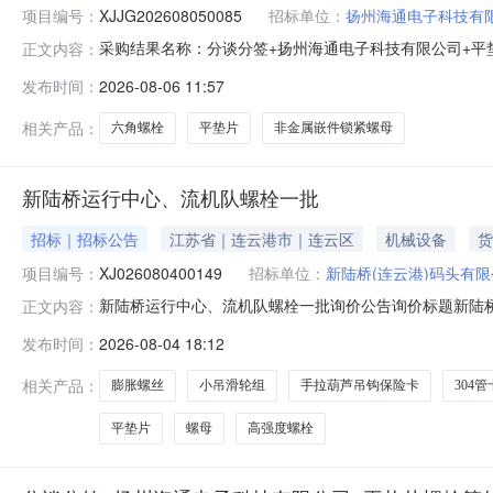
项目编号：
XJJG202608050085
招标单位：
扬州海通电子科技有
采购结果名称：分谈分签+扬州海通电子科技有限公司+平垫片
正文内容：
编号：签约类型：采购方式：询价采购参与方式：公开询
发布时间：
2026-08-06 11:57
量单位采购数量中标数量成交单价到货日期交货地点1南京航弹金属制品
相关产品：
六角螺栓
平垫片
非金属嵌件锁紧螺母
新陆桥运行中心、流机队螺栓一批
招标｜招标公告
江苏省｜连云港市｜连云区
机械设备
货
项目编号：
XJ026080400149
招标单位：
新陆桥(连云港)码头有
新陆桥运行中心、流机队螺栓一批询价公告询价标题新陆桥运行中心、
正文内容：
0615:44:30参与方式非定向询价出价方式一次性出价
发布时间：
2026-08-04 18:12
式账期付款账期三个月是否使用承兑汇票否附件备注注明
相关产品：
膨胀螺丝
小吊滑轮组
手拉葫芦吊钩保险卡
304管
平垫片
螺母
高强度螺栓