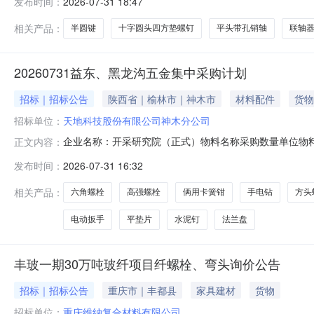
发布时间：
2026-07-31 18:47
3201010080035镀锌六角螺栓12.9级M8×13020条
相关产品：
半圆键
十字圆头四方垫螺钉
平头带孔销轴
联轴
20260731益东、黑龙沟五金集中采购计划
招标｜招标公告
陕西省｜榆林市｜神木市
材料配件
货物
招标单位：
天地科技股份有限公司神木分公司
企业名称：开采研究院（正式）物料名称采购数量单位物料需
正文内容：
司工程中心赵勇2026-07-31密封条50.0个规格:7mm天
发布时间：
2026-07-31 16:32
工程中心赵勇2026-07-31食品袋50.0卷规格:白色透明1
相关产品：
六角螺栓
高强螺栓
俩用卡簧钳
手电钻
方头
电动扳手
平垫片
水泥钉
法兰盘
丰玻一期30万吨玻纤项目纤螺栓、弯头询价公告
招标｜招标公告
重庆市｜丰都县
家具建材
货物
招标单位：
重庆维纳复合材料有限公司