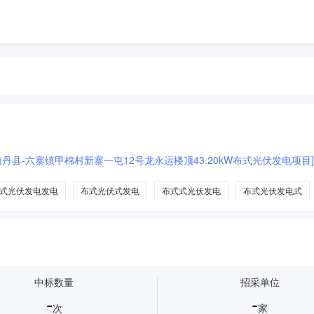
南丹县-六寨镇甲棉村新寨一屯12号龙永运楼顶43.20kW布式光伏发电项目]
式光伏发电发电
布式光伏式发电
布式式光伏发电
布式光伏发电式
中标数量
招采单位
-
-
次
家