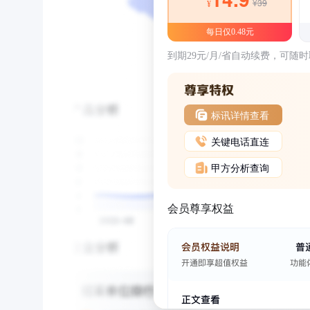
¥39
¥
每日仅0.48元
到期29元/月/省自动续费，可随
标讯详情查看
关键电话直连
甲方分析查询
会员尊享权益