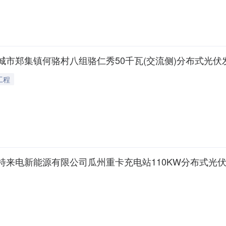
案时间:2026-07-1414:47:36
市郑集镇何骆村八组骆仁秀50千瓦(交流侧)分布式光伏
工程
95扬州市交通特来电新能源有限公司瓜州重卡充电站110KW分布式