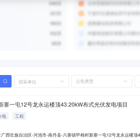
招采单位
寨一屯12号龙永运楼顶43.20kW布式光伏发电项目
水电
工程
845项目名称:广西壮族自治区-河池市-南丹县-六寨镇甲棉村新寨一屯12号龙永