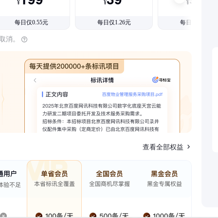
¥
¥
¥
每日仅0.55元
每日仅1.26元
每日仅1.08元
时取消。
查看全部权益