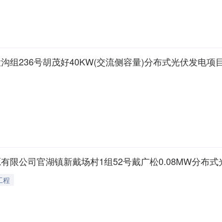
区大沟村大沟组236号胡茂好40KW(交流侧容量)分布式光伏发电项
鑫启合新能源有限公司官湖镇新戴场村1组52号戴广松0.08MW分
工程