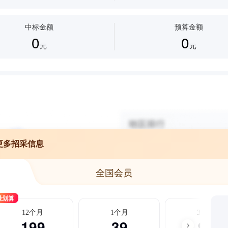
中标金额
预算金额
0
0
元
元
更多招采信息
全国会员
最划算
12个月
1个月
3个月
199
39
99