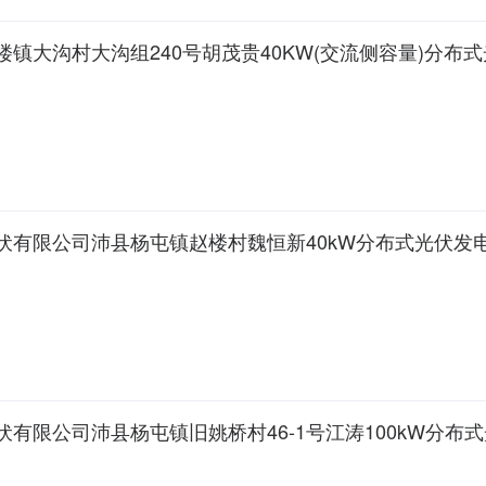
5洋河新区郑楼镇大沟村大沟组240号胡茂贵40KW(交流侧容量)分
86扬州霖禾光伏有限公司沛县杨屯镇赵楼村魏恒新40kW分布式光伏
6扬州霖禾光伏有限公司沛县杨屯镇旧姚桥村46-1号江涛100kW分