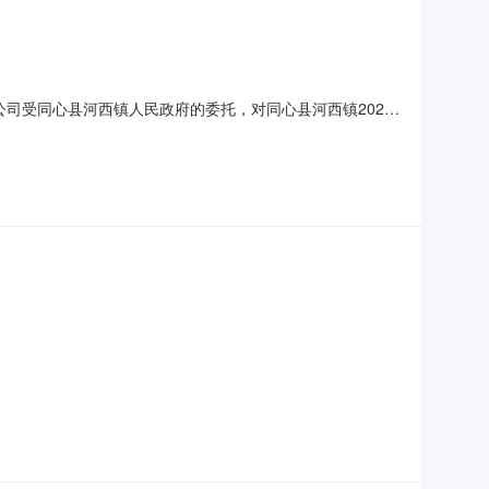
公司受同心县河西镇人民政府的委托，对同心县河西镇2026
24日发布中标候选人公示，在中标候选人公示期满无异议后，确定第
零肆仟玖佰壹拾伍元捌角玖分（￥3804915.89元