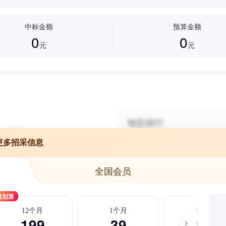
中标金额
预算金额
0
0
元
元
更多招采信息
全国会员
最划算
12个月
1个月
3个月
199
39
99