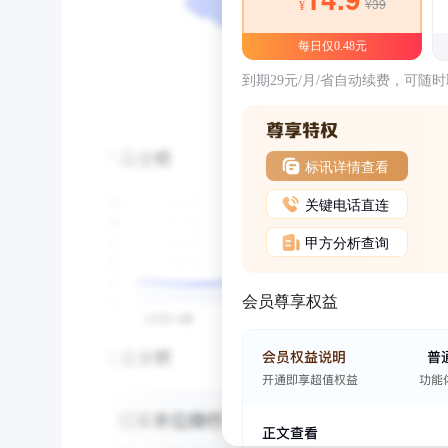
¥39
¥
每日仅0.48元
到期29元/月/省自动续费，可随
标讯详情查看
关键电话直连
甲方分析查询
会员尊享权益