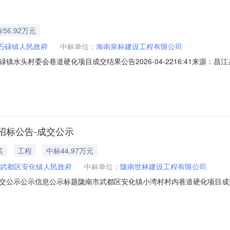
56.92万元
石碌镇人民政府
中标单位：
海南泉标建设工程有限公司
水头村委会巷道硬化项目成交结果公告2026-04-2216:41来源
ZS2026-029二、项目名称：石碌镇水头村委会巷道硬化项目三、中
2层D号房中标（成交）金额：56.923809万元四、主要标的信息工
招标公告-成交公示
筑
工程
中标44.97万元
武都区安化镇人民政府
中标单位：
陇南世林建设工程有限公司
示公示信息公示标题陇南市武都区安化镇小湾村村内巷道硬化项目成交公示公示
联系人赵佛红联系电话15393297783公示结果序号标包名称标包编号采购类
-施工450470.0(元)陇南世林建设工程有限公司449650.0(元)公示内容陇