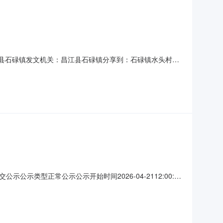
：昌江县石碌镇发文机关：昌江县石碌镇分享到：石碌镇水头村委
标（成交）信息供应商名称：海南泉标建设工程有限公司供应商
程类名称：石碌镇水头村委会巷道硬化项目施工范围：详见附件
类型正常公示公示开始时间2026-04-2112:00:00
别合同估算价成交企业成交价格1陇南市武都区安化镇小湾村村内巷道
南市武都区安化镇小湾