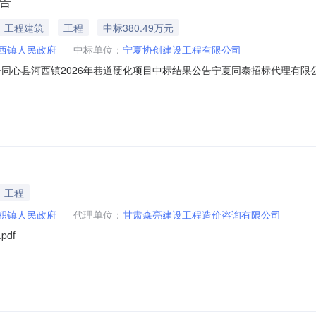
告
工程建筑
工程
中标380.49万元
西镇人民政府
中标单位：
宁夏协创建设工程有限公司
告同心县河西镇2026年巷道硬化项目中标结果公告宁夏同泰招标代理有限
113:30:00完成评标工作，并于2026年04月21日至2026年04月
一、中标内容：中标单位：宁夏协创建设工程有限公司中标价格：叁佰捌拾万
工程
积镇人民政府
代理单位：
甘肃森亮建设工程造价咨询有限公司
df