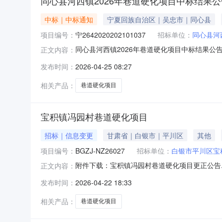
同心县河西镇2026年巷道硬化项目中标结果公
中标｜中标通知
宁夏回族自治区｜吴忠市｜同心县
项目编号：
宁2642020202101037
招标单位：
同心县河
同心县河西镇2026年巷道硬化项目中标结果公
正文内容：
年巷道硬化项目进行公开招标，已于2026-04-2
发布时间：
2026-04-25 08:27
一中标候选人为中标人。现将中标结果公示如下：
相关产品：
巷道硬化项目
宝积镇冯园村巷道硬化项目
招标｜信息变更
甘肃省｜白银市｜平川区
其他
项目编号：
BGZJ-NZ26027
招标单位：
白银市平川区宝
附件下载：宝积镇冯园村巷道硬化项目更正公告.p
正文内容：
发布时间：
2026-04-22 18:33
相关产品：
巷道硬化项目