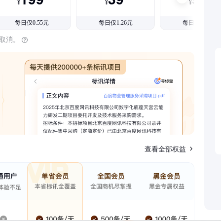
¥
¥
¥
每日仅0.55元
每日仅1.26元
每日仅1.08元
时取消。
查看全部权益