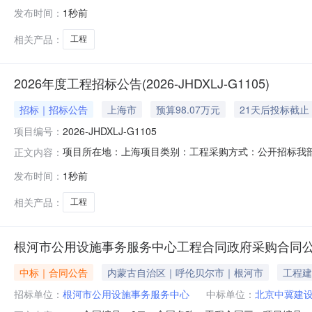
一、项目名称：TCZ-2026-LSLD工程二、项目编号：202
发布时间：
1秒前
设工程有限公司，报价形式：总价，报价金额：108000.
相关产品：
工程
2026年度工程招标公告(2026-JHDXLJ-G1105)
招标｜招标公告
上海市
预算98.07万元
21天后投标截止
项目编号：
2026-JHDXLJ-G1105
项目所在地：上海项目类别：工程采购方式：公开招标我部
正文内容：
二、项目编号：2026-JHDXLJ-G1105三、项目概况：
发布时间：
1秒前
高限价):最高投标限价：1885894.07元，其中标段1最高投标
相关产品：
工程
根河市公用设施事务服务中心工程合同政府采购合同
中标｜合同公告
内蒙古自治区｜呼伦贝尔市｜根河市
工程建
招标单位：
根河市公用设施事务服务中心
中标单位：
北京中冀建