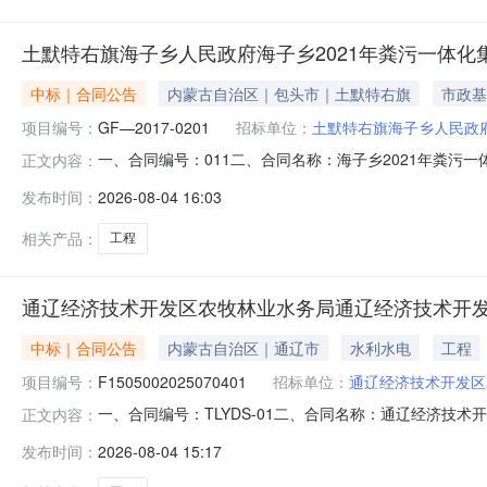
土默特右旗海子乡人民政府海子乡2021年粪污一体化
中标｜合同公告
内蒙古自治区｜包头市｜土默特右旗
市政基
项目编号：
GF—2017-0201
招标单位：
土默特右旗海子乡人民政
一、合同编号：011二、合同名称：海子乡2021年粪污
正文内容：
体化集中排污及供水工程建设项目一标段（黄花萍村、小
发布时间：
2026-08-04 16:03
联系方式：8800025供应商(乙方)：内蒙古河畅建设
18104781010六、合同主要
相关产品：
工程
通辽经济技术开发区农牧林业水务局通辽经济技术开
中标｜合同公告
内蒙古自治区｜通辽市
水利水电
工程
项目编号：
F1505002025070401
招标单位：
通辽经济技术开发区
一、合同编号：TLYDS-01二、合同名称：通辽经济技术开
正文内容：
施工第一标段五、合同主体采购人(甲方)：通辽经济技术开
发布时间：
2026-08-04 15:17
水安装施工有限公司地址：内蒙古自治区通辽市科尔沁区施介街