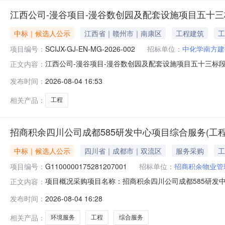
江西公司-漫谷项目-漫谷数创园及配套设施项目五十
中标｜候选人公示
江西省｜赣州市｜南康区
工程建筑
工
项目编号：
SCIJX-GJ-EN-MG-2026-002
招标单位：
中化学南方建
江西公司-漫谷项目-漫谷数创园及配套设施项目五十三标
正文内容：
七标段、五十三标段工程中标候选人公示1.项目信息招标项目编
发布时间：
2026-08-04 16:53
七标段、五十三标段工程2.中标候选人标段（包）编号：SCIJ
相关产品：
工程
招商积余四川公司成都585研发中心项目综合服务(工
中标｜候选人公示
四川省｜成都市｜双流区
服务采购
工
项目编号：
G1100000175281207001
招标单位：
招商积余物业管
项目概况采购项目名称：招商积余四川公司成都585研发中心
正文内容：
都585研发中心项目综合服务（工程、环境类）采购标段（包）
发布时间：
2026-08-04 16:28
高新区府城大道88号中航城市广场联系人：汪琰婷联系方式
相关产品：
环境服务
工程
综合服务