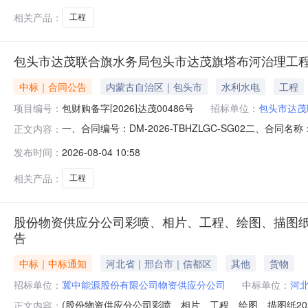
相关产品：
工程
包头市达茂联合旗水务局包头市达茂旗塔布河治理工
中标｜合同公告
内蒙古自治区｜包头市
水利水电
工程
项目编号：
包财购备字[2026]达茂00486号
招标单位：
包头市达茂
一、合同编号：DM-2026-TBHZLGC-SG02二、
正文内容：
程五、合同主体采购人(甲方)：包头市达茂联合旗水务局地
发布时间：
2026-08-04 10:58
市新城区海拉尔东街曙光国际中科投资大厦1781室联系方式：
相关产品：
工程
股份物资供应分公司彩喷、相片、工程、绘图、描图纸202
告
中标｜中标通知
河北省｜邢台市｜信都区
其他
货物
招标单位：
冀中能源股份有限公司物资供应分公司
中标单位：
河
(股份物资供应分公司彩喷、相片、工程、绘图、描图纸20
正文内容：