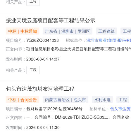
相关产品：
工程
振业天境云庭项目配套等工程结果公示
中标｜中标通知
广东省｜深圳市｜罗湖区
工程建筑
工程
项目编号：
YG26ZQ0044238
招标单位：
深圳市振业(集团)股份
项目信息项目名称振业天境云庭项目配套等工程项目编号YG26Z
正文内容：
08-0409:00:00成交内容振业天境云庭项目配套等工
发布时间：
2026-08-04 14:37
标单位的积极参与。经评审，本次振业天境云庭项目配套等工程
相关产品：
工程
包头市达茂旗塔布河治理工程
中标｜合同公告
内蒙古自治区｜包头市
水利水电
工程
项目编号：
包财购备字[2026]达茂00486号
招标单位：
包头市达茂
一、合同编号：DM-2026-TBHZLGC-SG03二、
正文内容：
程五、合同主体采购人（甲方）：包头市达茂联合旗水务局地
发布时间：
2026-08-04 11:30
治区乌兰察布市集宁区盛世嘉华C座1303联系方式：159