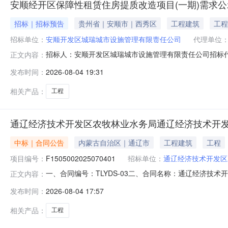
安顺经开区保障性租赁住房提质改造项目(一期)需求公
招标｜招标预告
贵州省｜安顺市｜西秀区
工程建筑
工程
招标单位：
安顺开发区城瑞城市设施管理有限责任公司
代理单位
招标人：安顺开发区城瑞城市设施管理有限责任公司招标
正文内容：
础信息1.项目名称：安顺经开区保障性租赁住房提质改造项目（
发布时间：
2026-08-04 19:31
66070.02元，采购工程部分：39467.5元3.采购方
二、
相关产品：
工程
通辽经济技术开发区农牧林业水务局通辽经济技术开
中标｜合同公告
内蒙古自治区｜通辽市
工程建筑
工程
项目编号：
F1505002025070401
招标单位：
通辽经济技术开发区
一、合同编号：TLYDS-03二、合同名称：通辽经济技术开
正文内容：
项目施工第三标段五、合同主体采购人(甲方)：通辽经济技
发布时间：
2026-08-04 17:57
工程建设有限责任公司地址：内蒙古自治区巴彦淖尔市临河区内
相关产品：
工程