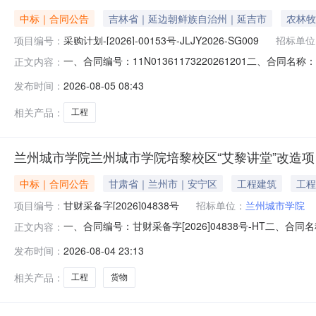
中标｜合同公告
吉林省｜延边朝鲜族自治州｜延吉市
农林牧
项目编号：
采购计划-[2026]-00153号-JLJY2026-SG009
招标单位
一、合同编号：11N01361173220261201二、合同名
正文内容：
业文旅项目五、合同主体采购人（甲方）：延吉市朝阳川镇人
发布时间：
2026-08-05 08:43
延吉市延吉市局子街2229联系方式：1367433819
相关产品：
工程
兰州城市学院兰州城市学院培黎校区“艾黎讲堂”改造
中标｜合同公告
甘肃省｜兰州市｜安宁区
工程建筑
工程
项目编号：
甘财采备字[2026]04838号
招标单位：
兰州城市学院
一、合同编号：甘财采备字[2026]04838号-HT二、
正文内容：
州城市学院培黎校区“艾黎讲堂”改造项目五、合同主体采购人
发布时间：
2026-08-04 23:13
公司地址：甘肃省兰州市城关区雁南街道联系方式：151931
相关产品：
工程
货物