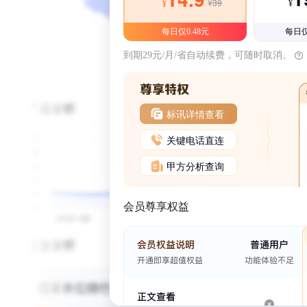
¥39
¥
¥
每日仅0.48元
每日仅
到期29元/月/省自动续费，可随时取消。
标讯详情查看
关键电话直连
甲方分析查询
会员尊享权益