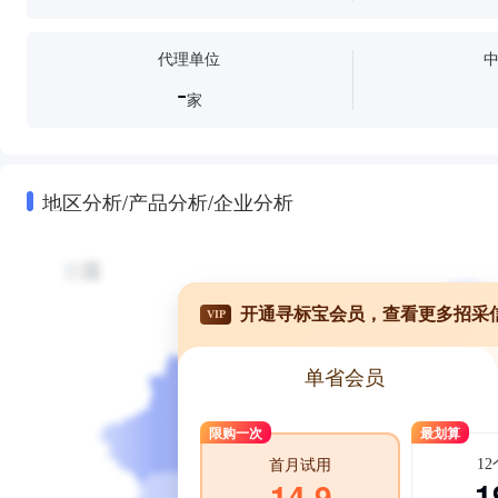
代理单位
-
家
地区分析/产品分析/企业分析
开通寻标宝会员，查看更多招采
VIP
单省会员
限购一次
最划算
1
首月试用
1
14.9