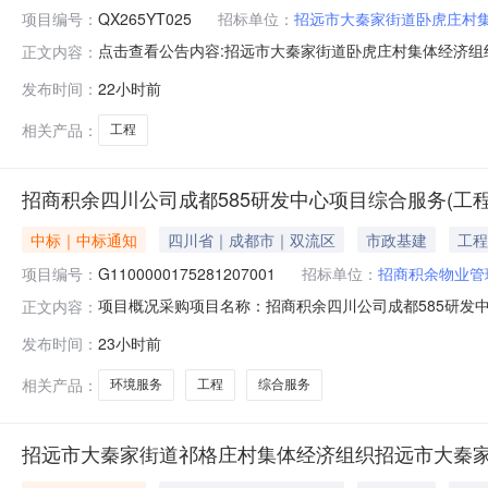
项目编号：
QX265YT025
招标单位：
招远市大秦家街道卧虎庄村
点击查看公告内容:招远市大秦家街道卧虎庄村集体经济组
正文内容：
发布时间：
22小时前
相关产品：
工程
招商积余四川公司成都585研发中心项目综合服务(工
中标｜中标通知
四川省｜成都市｜双流区
市政基建
工程
项目编号：
G1100000175281207001
招标单位：
招商积余物业管
项目概况采购项目名称：招商积余四川公司成都585研发中心项
正文内容：
发中心项目综合服务（工程、环境类）采购包件编号：G110
发布时间：
23小时前
道88号中航城市广场代理机构名称：招商局物业管理有限
业
相关产品：
环境服务
工程
综合服务
招远市大秦家街道祁格庄村集体经济组织招远市大秦