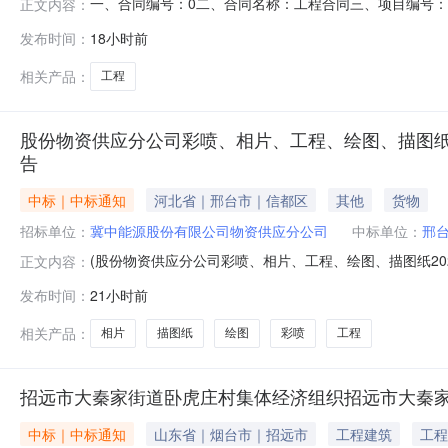
一、合同编号：0二、合同名称：工程合同三、项目编号：
正文内容：
址：住建局楼内联系方式：15047021176供应商(乙
发布时间：
18小时前
13381080666六、合同主要信息主要标的：序号名称数量(单位)
相关产品：
工程
股份物资供应分公司彩喷、相片、工程、绘图、描图纸202
告
中标｜中标通知
河北省｜邢台市｜信都区
其他
货物
招标单位：
冀中能源股份有限公司物资供应分公司
中标单位：
邢
(股份物资供应分公司彩喷、相片、工程、绘图、描图纸20
正文内容：
相片、工程、绘图、描图纸2026年06月第1739批次彩
发布时间：
21小时前
间2026-07-3015:28公示发布日期2026-08-
相关产品：
相片
描图纸
绘图
彩喷
工程
招远市大秦家街道卧虎庄村集体经济组织招远市大秦
中标｜中标通知
山东省｜烟台市｜招远市
工程建筑
工程