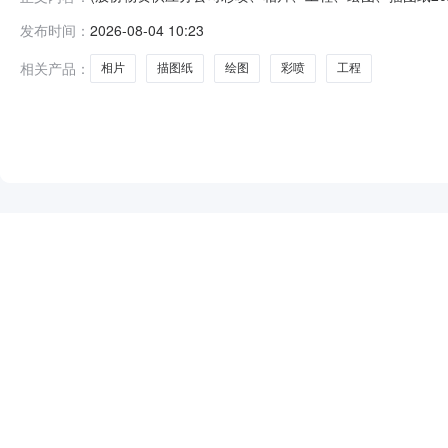
相片、工程、绘图、描图纸2026年07月第1298批次彩
发布时间：
2026-08-04 10:23
间2026-07-2418:07公示发布日期2026-08-
相关产品：
相片
描图纸
绘图
彩喷
工程
NEW
HOT
5折起
暂时没有搜索结果…