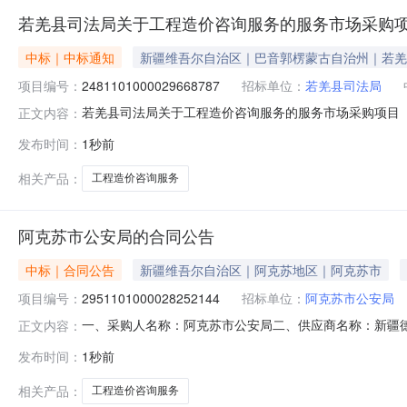
若羌县司法局关于工程造价咨询服务的服务市场采购
中标｜中标通知
新疆维吾尔自治区｜巴音郭楞蒙古自治州｜若羌
项目编号：
2481101000029668787
招标单位：
若羌县司法局
若羌县司法局关于工程造价咨询服务的服务市场采购项目（项目
正文内容：
工程造价咨询服务的服务市场采购项目采购项目项目编号:24811
发布时间：
1秒前
划编码:652824项目所在行政区划名称:新疆维吾尔自
相关产品：
工程造价咨询服务
阿克苏市公安局的合同公告
中标｜合同公告
新疆维吾尔自治区｜阿克苏地区｜阿克苏市
项目编号：
2951101000028252144
招标单位：
阿克苏市公安局
一、采购人名称：阿克苏市公安局二、供应商名称：新疆德善工
正文内容：
五、合同编号：11N01057599120268401六、合同
发布时间：
1秒前
七、其它事项：详见附件中的合同文件八、联系方式1、采购人
相关产品：
工程造价咨询服务