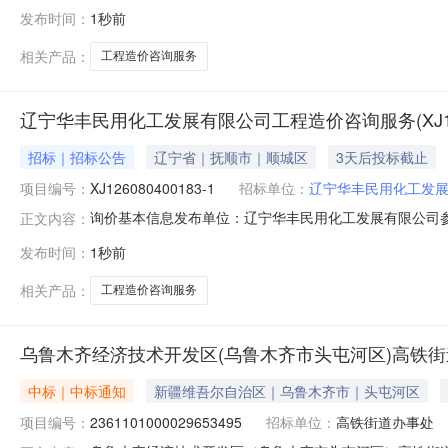
服务3标采购项目进行了竞价采购，按规定程序进行了开标
发布时间：
1秒前
目编号：GSST-2026-005三、项目简要说明：1.项目
预算：本项目
相关产品：
工程造价咨询服务
辽宁华丰民用化工发展有限公司工程造价咨询服务(XJ12608
招标｜招标公告
辽宁省｜抚顺市｜顺城区
3天后投标截止
项目编号：
XJ126080400183-1
招标单位：
辽宁华丰民用化工发
询价基本信息发布单位：辽宁华丰民用化工发展有限公司参与方式:公开
正文内容：
发布时间：
1秒前
相关产品：
工程造价咨询服务
乌鲁木齐经济技术开发区(乌鲁木齐市头屯河区)高铁
中标｜中标通知
新疆维吾尔自治区｜乌鲁木齐市｜头屯河区
项目编号：
2361101000029653495
招标单位：
高铁街道办事处