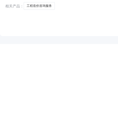
相关产品：
工程造价咨询服务
NEW
HOT
5折起
暂时没有搜索结果…