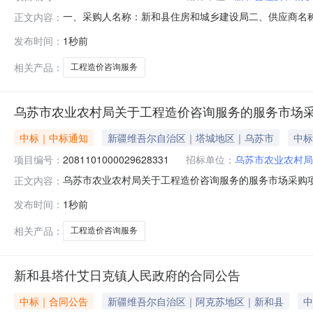
一、采购人名称：新和县住房和城乡建设局二、供应商名
正文内容：
号：2391101000029566339五、合同编号：11N0
发布时间：
1秒前
1.002500025000服务要求或标的基本概况：七
133
相关产品：
工程造价咨询服务
乌苏市农业农村局关于工程造价咨询服务的服务市场
中标｜中标通知
新疆维吾尔自治区｜塔城地区｜乌苏市
中标
项目编号：
2081101000029628331
招标单位：
乌苏市农业农村局
乌苏市农业农村局关于工程造价咨询服务的服务市场采购项目（
正文内容：
村局关于工程造价咨询服务的服务市场采购项目采购项目项目编号:2
发布时间：
1秒前
在行政区划编码:654202项目所在行政区划名称:新疆
相关产品：
工程造价咨询服务
新和县塔什艾日克镇人民政府的合同公告
中标｜合同公告
新疆维吾尔自治区｜阿克苏地区｜新和县
中