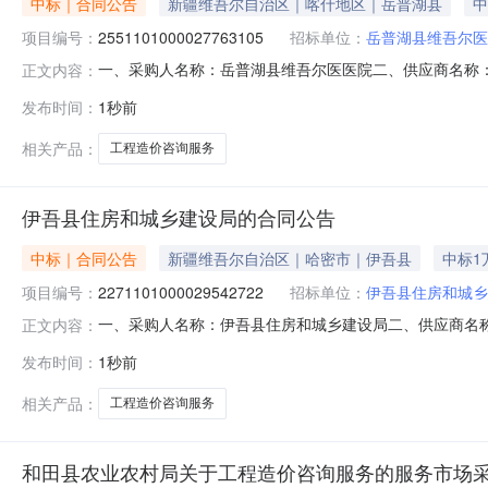
中标｜合同公告
新疆维吾尔自治区｜喀什地区｜岳普湖县
中
项目编号：
2551101000027763105
招标单位：
岳普湖县维吾尔医
一、采购人名称：岳普湖县维吾尔医医院二、供应商名称
正文内容：
2551101000027763105五、合同编号：11N458
发布时间：
1秒前
1.0017860.1117860.11服务要求或标的基
电话：152
相关产品：
工程造价咨询服务
伊吾县住房和城乡建设局的合同公告
中标｜合同公告
新疆维吾尔自治区｜哈密市｜伊吾县
中标1
项目编号：
2271101000029542722
招标单位：
伊吾县住房和城乡
一、采购人名称：伊吾县住房和城乡建设局二、供应商名
正文内容：
2271101000029542722五、合同编号：11N734
发布时间：
1秒前
1.001000010000服务要求或标的基本概况：七
18099026313传真
相关产品：
工程造价咨询服务
和田县农业农村局关于工程造价咨询服务的服务市场