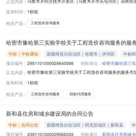
乌鲁木齐经济技术开发区（乌鲁木齐市头屯河区）高铁街道办事
正文内容：
示如下：一、项目信息项目名称:乌鲁木齐经济技术开发
发布时间：
1秒前
号:2361101000029653495项目联系人:马如华
市头屯河区报价
相关产品：
工程造价咨询服务
哈密市豫哈第三实验学校关于工程造价咨询服务的服
中标｜中标通知
新疆维吾尔自治区｜哈密市｜伊州区
中标8
项目编号：
2951101000029640588
招标单位：
哈密市豫哈第三实
哈密市豫哈第三实验学校关于工程造价咨询服务的服务市场采购
正文内容：
豫哈第三实验学校关于工程造价咨询服务的服务市场采购项目采购项
发布时间：
1秒前
（元）:项目所在行政区划编码:650502项目所在行政区
相关产品：
工程造价咨询服务
招标代理服务
新和县住房和城乡建设局的合同公告
中标｜合同公告
新疆维吾尔自治区｜阿克苏地区｜新和县
中
项目编号：
2391101000029566339
招标单位：
新和县住房和城乡