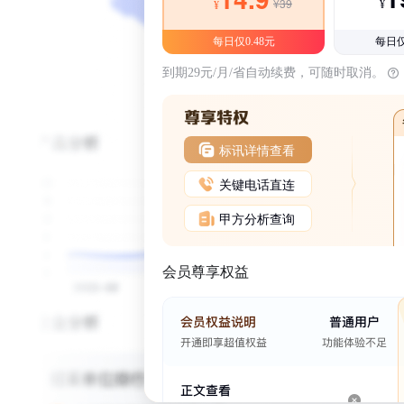
¥39
¥
¥
每日仅0.48元
每日仅
到期29元/月/省自动续费，可随时取消。
标讯详情查看
关键电话直连
甲方分析查询
会员尊享权益