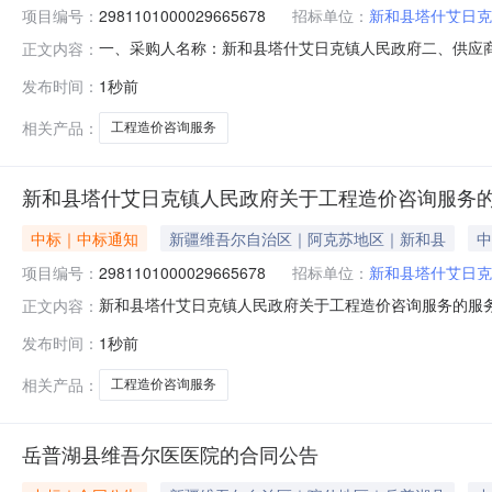
项目编号：
2981101000029665678
招标单位：
新和县塔什艾日克
一、采购人名称：新和县塔什艾日克镇人民政府二、供应
正文内容：
2981101000029665678五、合同编号：11N0105
发布时间：
1秒前
服务要求或标的基本概况：七、其它事项：详见附件中的合同
相关产品：
工程造价咨询服务
新和县塔什艾日克镇人民政府关于工程造价咨询服务
中标｜中标通知
新疆维吾尔自治区｜阿克苏地区｜新和县
中
项目编号：
2981101000029665678
招标单位：
新和县塔什艾日克
新和县塔什艾日克镇人民政府关于工程造价咨询服务的服务市场
正文内容：
和县塔什艾日克镇人民政府关于工程造价咨询服务的服务市场采购项
发布时间：
1秒前
划金额（元）:项目所在行政区划编码:652925项目所在
相关产品：
工程造价咨询服务
岳普湖县维吾尔医医院的合同公告