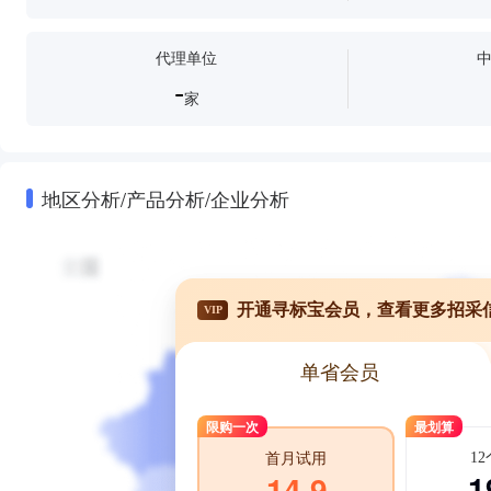
代理单位
-
家
地区分析/产品分析/企业分析
开通寻标宝会员，查看更多招采
VIP
单省会员
限购一次
最划算
1
首月试用
1
14.9