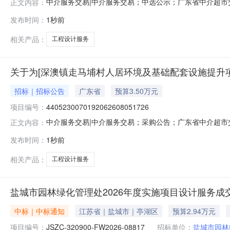
中介服务交易|中介服务交易；中选公示；广东省中介超市交易系
正文内容：
服务项目业主名称：东莞市大岭山镇工程建设中心中介服务
发布时间：
1秒前
明：参考工程勘察设计收费标准（2002版），下浮不低于
研
相关产品：
工程设计服务
关于为[深澳镇走马埔村人居环境及基础配套设施提升项
招标｜招标公告
广东省
预算3.50万元
项目编号：
4405230070192062608051726
中介服务交易|中介服务交易；采购公告；广东省中介超市交易系
正文内容：
目中介服务事项：无（属于非行政管理的中介服务项目采购
发布时间：
1秒前
86897999投资审批项目：否投资审批项目编码：项目规
按照合
相关产品：
工程设计服务
盐城市园林绿化管理处2026年度实施项目设计服务成
中标｜中标通知
江苏省｜盐城市｜亭湖区
预算2.94万元
项目编号：
JSZC-320900-FW2026-08817
招标单位：
盐城市园林