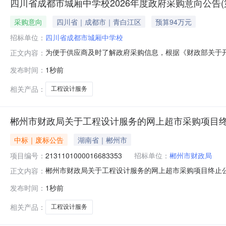
四川省成都市城厢中学校2026年度政府采购意向公告(
采购意向
四川省｜成都市｜青白江区
预算94万元
招标单位：
四川省成都市城厢中学校
为便于供应商及时了解政府采购信息，根据《财政部关于开
正文内容：
意向公告(第1批)采购意向公开如下：序号采购项目名称采购
发布时间：
1秒前
工程设计服务采购数量：1项主要功能或目标：本项目需对城厢中学
相关产品：
工程设计服务
郴州市财政局关于工程设计服务的网上超市采购项目
中标｜废标公告
湖南省｜郴州市
项目编号：
2131101000016683353
招标单位：
郴州市财政局
郴州市财政局关于工程设计服务的网上超市采购项目终止
正文内容：
编号：2131101000016683353四、采购组织
发布时间：
1秒前
项：https://hunan.zcygov.cn
相关产品：
工程设计服务