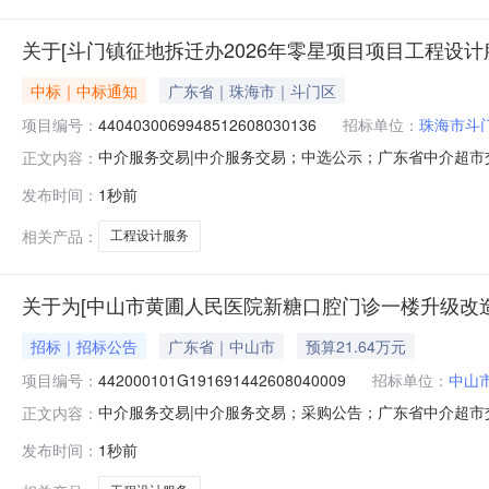
关于[斗门镇征地拆迁办2026年零星项目项目工程设计
中标｜中标通知
广东省｜珠海市｜斗门区
项目编号：
4404030069948512608030136
招标单位：
珠海市斗
中介服务交易|中介服务交易；中选公示；广东省中介超市交易系
正文内容：
服务项目业主名称：珠海市斗门区斗门镇人民政府中介服务
发布时间：
1秒前
《关于进一步加强斗门区政府投资项目工程建设其他费报审管
优选
相关产品：
工程设计服务
关于为[中山市黄圃人民医院新糖口腔门诊一楼升级改造
招标｜招标公告
广东省｜中山市
预算21.64万元
项目编号：
442000101G191691442608040009
招标单位：
中山
中介服务交易|中介服务交易；采购公告；广东省中介超市交易系
正文内容：
改造工程设计服务中介服务事项：无（属于非行政管理的中
发布时间：
1秒前
镇新明中路7号，中选中介服务机构需对医院新糖口腔门诊
以采购需求书为