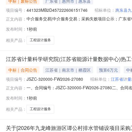
中标｜废标公告
广东省｜惠州市｜惠东县
项目编号：
441323MB2D457222606151746
招标单位：
惠东县九
中介服务交易|中介服务交易；采购失败项目公示；广东省中介超
正文内容：
目采购工程设计服务（需驻场）项目业主名称：惠东县九
发布时间：
1秒前
2026-08-0517:14:46
相关产品：
工程设计服务
江苏省计量科学研究院(江苏省能源计量数据中心)热
中标｜合同公告
江苏省｜南京市｜栖霞区
预算6万元
中
项目编号：
JSZC-320000-FW2026-27080
招标单位：
江苏省计量
一、合同编号：JSZC-320000-FW2026-27
正文内容：
JSZC-320000-FW2026-27080四、项目
发布时间：
1秒前
省计量科学研究院（江苏省能源计量数据中心）联系方式：86
相关产品：
工程设计服务
关于[2026年九龙峰旅游区谭公村排水管铺设项目采购