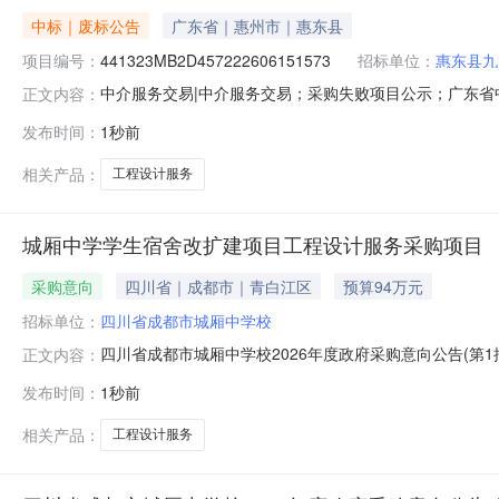
中标｜废标公告
广东省｜惠州市｜惠东县
项目编号：
441323MB2D457222606151573
招标单位：
惠东县九
中介服务交易|中介服务交易；采购失败项目公示；广东省中介超
正文内容：
购工程设计服务（需驻场）项目业主名称：惠东县九龙峰
发布时间：
1秒前
2026-08-0517:11:49
相关产品：
工程设计服务
城厢中学学生宿舍改扩建项目工程设计服务采购项目
采购意向
四川省｜成都市｜青白江区
预算94万元
招标单位：
四川省成都市城厢中学校
四川省成都市城厢中学校2026年度政府采购意向公告(
正文内容：
所在采购意向：四川省成都市城厢中学校2026年度政府
发布时间：
1秒前
目预算金额：94.000000万元(人民币)采购品目：采购需
新
相关产品：
工程设计服务