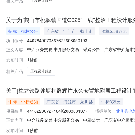
相关产品：
工程设计服务
关于为[鹤山市桃源镇国道G325“三线”整治工程设计服
招标｜招标公告
广东省｜江门市｜鹤山市
预算5.58万元
项目编号：
4407840070867672608050193
中介服务交易|中介服务交易；采购公告；广东省中介超市交易系统
正文内容：
中介服务事项：无（属于非行政管理的中介服务项目采购
发布时间：
1秒前
与采购需求书不一致，以采购需求书为准）业主单位咨询电话：
相关产品：
工程设计服务
关于[梅龙铁路莲塘村群辉片永久安置地附属工程设计
中标｜中标通知
广东省｜河源市｜龙川县
中标3万元
项目编号：
44162200727184X2608031377
招标单位：
龙川县老
中介服务交易|中介服务交易；中选公示；广东省中介超市交易系
正文内容：
服务项目业主名称：龙川县老隆镇人民政府中介服务事项：无
发布时间：
1秒前
的2.0%计，最终以县财政或第三方公司审定为准。选取中