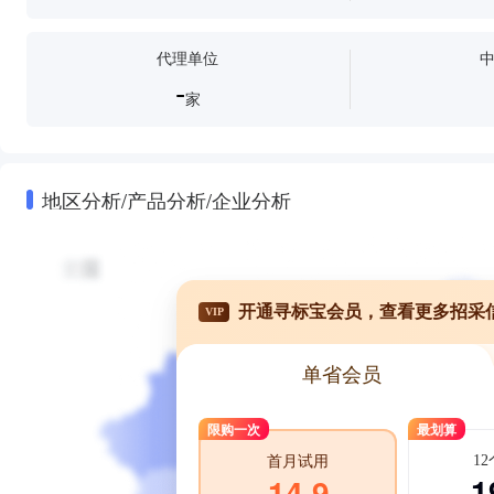
代理单位
-
家
地区分析/产品分析/企业分析
开通寻标宝会员，查看更多招采
VIP
单省会员
限购一次
最划算
1
首月试用
1
14.9