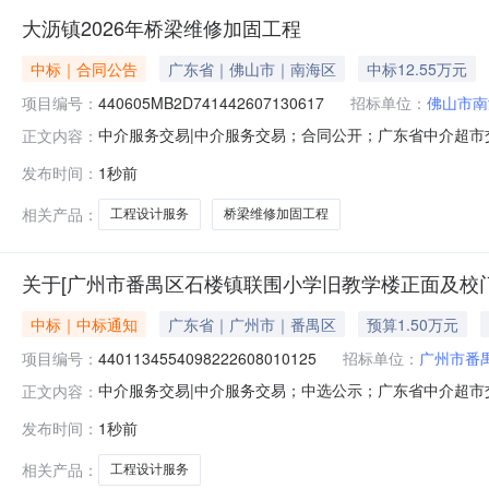
大沥镇2026年桥梁维修加固工程
中标｜合同公告
广东省｜佛山市｜南海区
中标12.55万元
项目编号：
440605MB2D741442607130617
招标单位：
佛山市南
中介服务交易|中介服务交易；合同公开；广东省中介超市交易系
正文内容：
称：佛山市南海区大沥镇城建和水务办公室中选中介机构名称：中
发布时间：
1秒前
总金额：125540.80履约人员：服务期限说明：服务内
相关产品：
工程设计服务
桥梁维修加固工程
关于[广州市番禺区石楼镇联围小学旧教学楼正面及校
中标｜中标通知
广东省｜广州市｜番禺区
预算1.50万元
项目编号：
4401134554098222608010125
招标单位：
广州市番
中介服务交易|中介服务交易；中选公示；广东省中介超市交易系
正文内容：
门口外立面翻新修缮工程设计服务项目业主名称：广州市
发布时间：
1秒前
￥15,487.91元至￥15,000元金额说明：无选取中
介机构联
相关产品：
工程设计服务