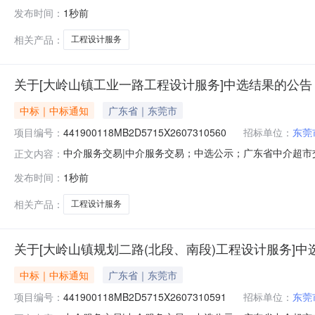
服务事项：无（属于非行政管理的中介服务项目采购）服
发布时间：
1秒前
介服务的行业管理规定遵循平等、自愿、公平和诚实信用
律法规、项目所在地政
相关产品：
工程设计服务
关于[大岭山镇工业一路工程设计服务]中选结果的公告
中标｜中标通知
广东省｜东莞市
项目编号：
441900118MB2D5715X2607310560
招标单位：
东莞
中介服务交易|中介服务交易；中选公示；广东省中介超市交易系
正文内容：
称：东莞市大岭山镇工程建设中心中介服务事项：无（属于
发布时间：
1秒前
设计收费标准（2002版），下浮不低于41.5%选取中
相关产品：
工程设计服务
关于[大岭山镇规划二路(北段、南段)工程设计服务]中
中标｜中标通知
广东省｜东莞市
项目编号：
441900118MB2D5715X2607310591
招标单位：
东莞