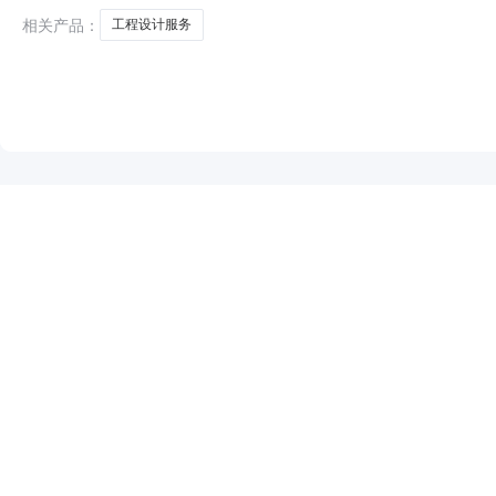
相关产品：
工程设计服务
NEW
HOT
5折起
暂时没有搜索结果…