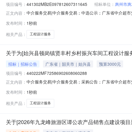
项目编号：
441302MB2E097812607311645
招标单位：
惠州市惠
中介服务交易|中介服务交易；中选公示；广东省中介超市交易系
正文内容：
购工程设计服务项目业主名称：惠州市惠城区厚德幼儿园中介
发布时间：
1秒前
明：最高报价为15000元，最低报价为12000元，以最
相关产品：
工程设计服务
关于为[始兴县顿岗镇贤丰村乡村振兴车间工程设计服务
招标｜招标公告
广东省｜韶关市｜始兴县
预算3000元
项目编号：
440222MF72586902608060288
中介服务交易|中介服务交易；采购公告；广东省中介超市交易系
正文内容：
中介服务事项：无（属于非行政管理的中介服务项目采购
发布时间：
1秒前
致，以采购需求书为准）业主单位咨询电话：0751-324
说明：其
相关产品：
工程设计服务
关于[2026年九龙峰旅游区谭公农产品销售点建设项目