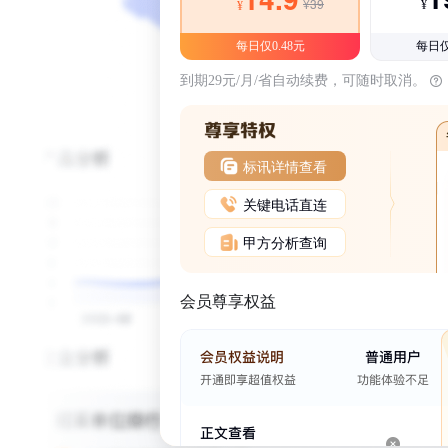
¥39
¥
¥
每日仅0.48元
每日仅
到期29元/月/省自动续费，可随时取消。
标讯详情查看
关键电话直连
甲方分析查询
会员尊享权益