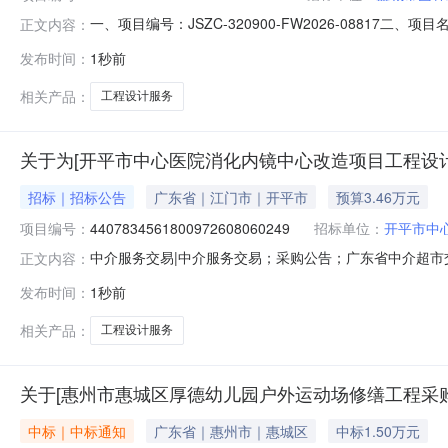
一、项目编号：JSZC-320900-FW2026-088
正文内容：
（成交）报价：￥24750.0四、主要标的信息项目名称：盐城
发布时间：
1秒前
目：工程管理服务/工程设计服务项目预算：￥29400.0项目
相关产品：
工程设计服务
关于为[开平市中心医院消化内镜中心改造项目工程设计
招标｜招标公告
广东省｜江门市｜开平市
预算3.46万元
项目编号：
4407834561800972608060249
招标单位：
开平市中
中介服务交易|中介服务交易；采购公告；广东省中介超市交易系
正文内容：
服务中介服务事项：无（属于非行政管理的中介服务项目采
发布时间：
1秒前
地点：开平市中心医院门诊大楼首层西侧；4.服务内容：
计，包括但
相关产品：
工程设计服务
关于[惠州市惠城区厚德幼儿园户外运动场修缮工程采
中标｜中标通知
广东省｜惠州市｜惠城区
中标1.50万元