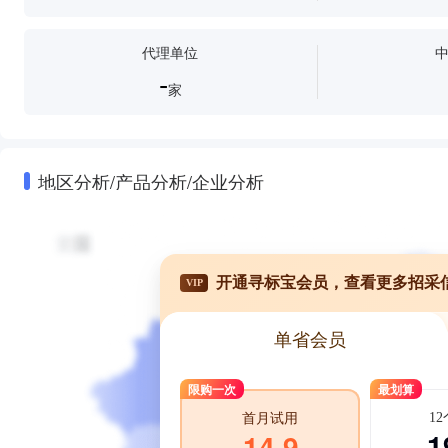
代理单位
-
家
地区分析/产品分析/企业分析
开通寻标宝会员，查看更多招采
VIP
单省会员
限购一次
最划算
1
首月试用
1
14.9