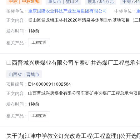
中标｜中标通知
重庆市｜璧山区
预算7.84万元
中标7.4
招标单位：
重庆国隆农业科技产业发展集团有限公司
中标单位：
璧山区健龙镇玉林村2026年清泉谷休闲垂钓基地项目（二
正文内容：
业发展集团有限公司投资审批项目:否资金来源:社会资金项
发布时间：
1秒前
￥1.00元至￥78,400.00元金额说明:（一）采购最
但不限于
相关产品：
工程监理
山西晋城兴唐煤业有限公司车寨矿井选煤厂工程总承包项
山西省｜晋城市
项目编号：
E1400000911002584
山西晋城兴唐煤业有限公司车寨矿井选煤厂工程总承包项目监理
正文内容：
项目监理项目所在行政区域：泽州县项目行业分类：煤炭
发布时间：
1秒前
〔2018〕19号项目审批单位：国家能源局项目建立时间：20
相关产品：
工程监理
关于为[江津中学教室灯光改造工程(工程监理)]公开选