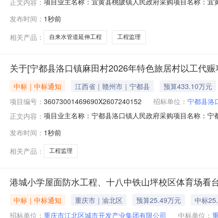
项目业主名称：宜黄县桃陂镇人民政府采购项目名称：宜
正文内容：
3610260148831152607301421采购项目编码：361
发布时间：
1秒前
（￥70元）金额说明：无洽谈时间：3（个工作日）签订
司,江西
相关产品：
自来水管道延伸工程
工程监理
关于[宁都县洛口镇麻田村2026年特色旅居村以工代赈
中标｜中标通知
江西省｜赣州市｜宁都县
预算433.10万元
项目编号：
36073001469690X2607240152
招标单位：
宁都县洛
项目业主名称：宁都县洛口镇人民政府采购项目名称：宁都
正文内容：
36073001469690X2607240152服务类型：工程监
发布时间：
1秒前
【2017】134号文件要求的1%，并经镇班子会讨论决定
相关产品：
工程监理
港城小学屋面防水工程、十八中铁山坪校区体育场看台排
中标｜中标通知
重庆市｜渝北区
预算25.49万元
中标25
招标单位：
重庆市江北区城市开发产业集团有限公司
中标单位：