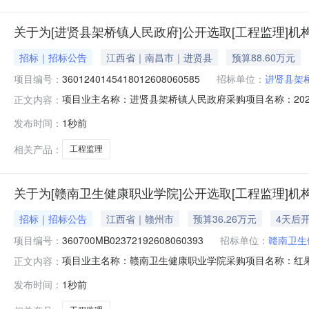
关于为[进贤县架桥镇人民政府]公开选取[工程监理]机
招标｜招标公告
江西省｜南昌市｜进贤县
预算88.60万元
项目编号：
3601240145418012608060585
招标单位：
进贤县架
项目业主名称：进贤县架桥镇人民政府采购项目名称：2026年
正文内容：
目编码：3601240145418012608060585项
发布时间：
1秒前
同时间：15（个工作日）资质要求：无备案要求说明：无
相关产品：
工程监理
关于为[赣南卫生健康职业学院]公开选取[工程监理]机
招标｜招标公告
江西省｜赣州市
预算36.26万元
4天后
项目编号：
360700MB02372192608060393
招标单位：
赣南卫生
项目业主名称：赣南卫生健康职业学院采购项目名称：红
正文内容：
360700MB02372192608060393项目规模：
发布时间：
1秒前
该项目在江西赣州要求监理人员每天到岗到位。从项目施
负责。包括施工进场材料验收及施工过程监管，