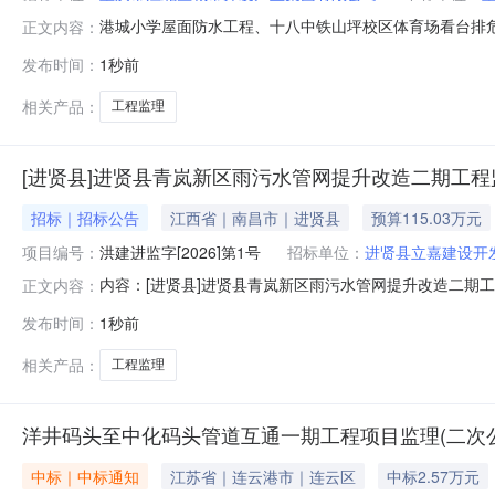
港城小学屋面防水工程、十八中铁山坪校区体育场看台排危
正文内容：
改造、女职中2-3、5-6号楼庭院沉降维修等项目监理采
发布时间：
1秒前
行政管理中介服务事项采购:否中介服务事项:所需服务类型:工程监理
相关产品：
工程监理
[进贤县]进贤县青岚新区雨污水管网提升改造二期工程
招标｜招标公告
江西省｜南昌市｜进贤县
预算115.03万元
项目编号：
洪建进监字[2026]第1号
招标单位：
进贤县立嘉建设开
内容：[进贤县]进贤县青岚新区雨污水管网提升改造二期工程监理
正文内容：
系电话：13517916089招标代理名称：江西省江咨赣
发布时间：
1秒前
部门联系电话：0791-85663032交易中心名称：南昌
相关产品：
工程监理
洋井码头至中化码头管道互通一期工程项目监理(二次公
中标｜中标通知
江苏省｜连云港市｜连云区
中标2.57万元