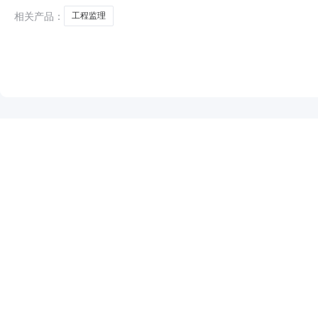
相关产品：
工程监理
NEW
HOT
5折起
暂时没有搜索结果…