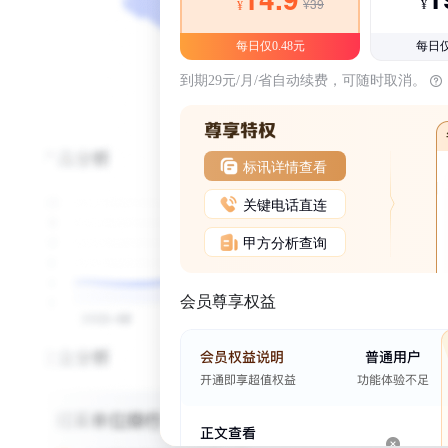
¥39
¥
¥
每日仅0.48元
每日仅
到期29元/月/省自动续费，可随时取消。
标讯详情查看
关键电话直连
甲方分析查询
会员尊享权益