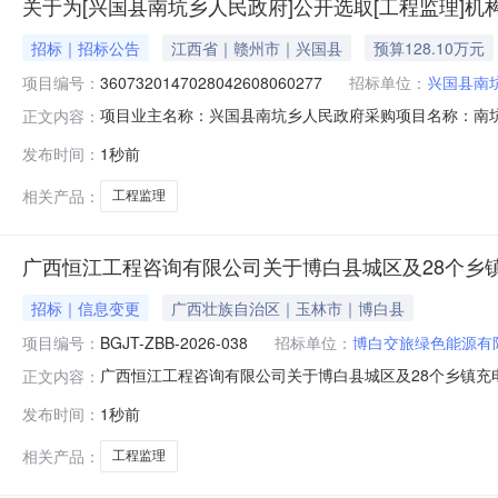
关于为[兴国县南坑乡人民政府]公开选取[工程监理]机
招标｜招标公告
江西省｜赣州市｜兴国县
预算128.10万元
项目编号：
3607320147028042608060277
招标单位：
兴国县南
项目业主名称：兴国县南坑乡人民政府采购项目名称：南坑
正文内容：
3607320147028042608060277项目规模：投
发布时间：
1秒前
金额下浮5%。服务内容：负责南坑乡2026年第二批常
工
相关产品：
工程监理
广西恒江工程咨询有限公司关于博白县城区及28个乡
招标｜信息变更
广西壮族自治区｜玉林市｜博白县
项目编号：
BGJT-ZBB-2026-038
招标单位：
博白交旅绿色能源有
广西恒江工程咨询有限公司关于博白县城区及28个乡镇充电桩
正文内容：
项目名称：博白县城区及28个乡镇充电桩基础设施建设项
发布时间：
1秒前
容前后不一致；正确的报价评分标准为：（1）以费率报价
100分；某投标人的
相关产品：
工程监理