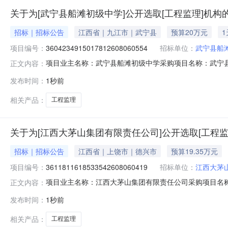
关于为[武宁县船滩初级中学]公开选取[工程监理]机构
招标｜招标公告
江西省｜九江市｜武宁县
预算20万元
项目编号：
3604234915017812608060554
招标单位：
武宁县船
项目业主名称：武宁县船滩初级中学采购项目名称：武宁
正文内容：
码：无采购项目编码：36042349150178126080
发布时间：
1秒前
作日）签订合同时间：3（个工作日）资质要求：无备案要
计（集团）有限
相关产品：
工程监理
关于为[江西大茅山集团有限责任公司]公开选取[工程监
招标｜招标公告
江西省｜上饶市｜德兴市
预算19.35万元
项目编号：
3611811618533542608060419
招标单位：
江西大茅
项目业主名称：江西大茅山集团有限责任公司采购项目名
正文内容：
3611811618533542608060419项目规模：投
发布时间：
1秒前
作洽谈时间：3（个工作日）签订合同时间：15（个工作
司,江西省信商工程管理有限公司
相关产品：
工程监理