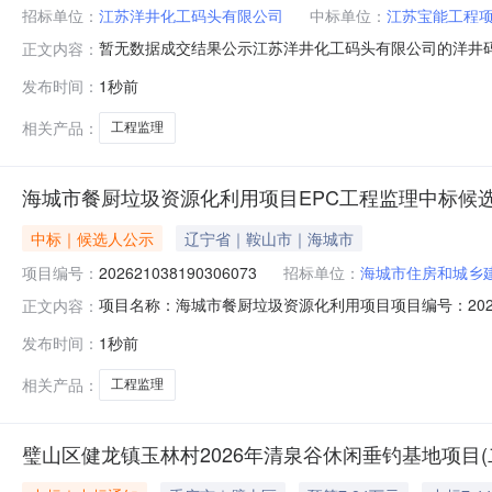
招标单位：
江苏洋井化工码头有限公司
中标单位：
江苏宝能工程
暂无数据成交结果公示江苏洋井化工码头有限公司的洋井
正文内容：
况成交供应商：江苏宝能工程项目管理有限公司成交价格：
发布时间：
1秒前
最终报价(元)技术得分报价部分其他部分综合得分1江苏宝能工
06起，至20
相关产品：
工程监理
海城市餐厨垃圾资源化利用项目EPC工程监理中标候
中标｜候选人公示
辽宁省｜鞍山市｜海城市
项目编号：
202621038190306073
招标单位：
海城市住房和城乡
项目名称：海城市餐厨垃圾资源化利用项目项目编号：2026
正文内容：
法必须招标的项目公示开始日期：2026-08-06T00:53:09
发布时间：
1秒前
施条例》第五十四条规定，投标人或其它利害关系人对该
相关产品：
工程监理
璧山区健龙镇玉林村2026年清泉谷休闲垂钓基地项目(