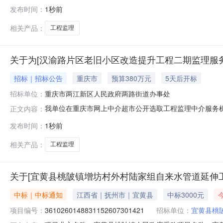
重庆市两江职业教育中心汇智楼汇巧题楼百叶窗及铝方通形
发布时间：
1秒前
否资金来源:财政资金项目实施地行政区划:重庆市两江新区是
476270元。选取时间
相关产品：
工程监理
关于为[汉渝路片区老旧小区改造提升工程二期监理服务
招标｜招标公告
重庆市
预算380万元
5天后开标
招标单位：
重庆市两江新区人民政府两路街道办事处
我单位在重庆市网上中介超市公开选取工程监理中介服务
正文内容：
府两路街道办事处投资审批项目否工程建设项目规模投资额（
发布时间：
1秒前
求，完成施工准备阶段、施工阶段各工序各部位工程及质
证书的全过程监理工作。包括但不限于：
相关产品：
工程监理
关于[宜黄县桃陂镇增坊村外村陆家组自来水管道延伸
中标｜中标通知
江西省｜抚州市｜宜黄县
中标3000元
项目编号：
3610260148831152607301421
招标单位：
宜黄县桃