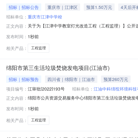
招标｜招标公告
重庆市｜江津区
预算1.50万元
4天后开
招标单位：
重庆市江津中学校
关于为【江津中学教室灯光改造工程（工程监理）】公开选取【
正文内容：
2026-08-1016:00:00关于为【江津中学教室
发布时间：
1秒前
功率：94.06%投资审批项目是投资审批项目编码服务
理中介服务
相关产品：
工程监理
绵阳市第三生活垃圾焚烧发电项目(江油市)
招标｜招标预告
四川省｜绵阳市｜江油市
预算260万元
项目编号：
江审批[2022]193号
招标单位：
江油中科绵投环境科技
绵阳市公共资源交易服务中心绵阳市第三生活垃圾焚烧发电
正文内容：
圾焚烧发电项目（江油市）项目批准文件及文号江审批【202
发布时间：
1秒前
（元）2600000.000000项目分类市政招标项目
2026-09-0
相关产品：
工程监理