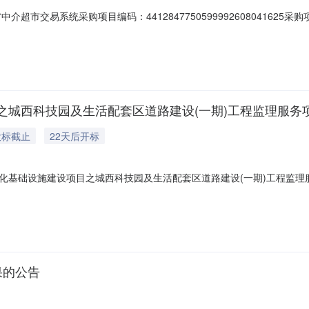
超市交易系统采购项目编码：44128477505999926080416
项目采购）服务内容：1、项目情况：根据《四会市人民政府关于的批复》
工程”典型村建设（乡村振兴驻镇帮镇扶村）项目库》，由贞山街道依法依规
之城西科技园及生活配套区道路建设(一期)工程监理服务
投标截止
22天后开标
化基础设施建设项目之城西科技园及生活配套区道路建设(一期)工程监理
程监理服务性质正常是否延期开标否开标时间2026-08-2709:00:
融合新型城镇化基础设施建设项目之城西科技园及生活配套区道路建设(一期)工
果的公告