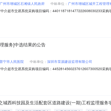
广州市增城区石滩镇人民政府
中标单位：
广州市增城区城开工程管理
超市交易系统采购项目编码：44011871814772226080302
行政管理的中介服务项目采购）投资审批项目编码：2601-440118-04-
06万元，最终中标合同价为概算评审工程监理费为基数计算服务费*(1-报
理服务]中选结果的公告
普宁市人民医院
中标单位：
深圳市昊源建设监理有限公司
超市交易系统采购项目编码：44528145602376126073005
（属于非行政管理的中介服务项目采购）投资审批项目编码：服务金额：10
007]670号计算。选取中介机构方式：方案择优选取业务单位咨询电话：0
之城西科技园及生活配套区道路建设(一期)工程监理服务