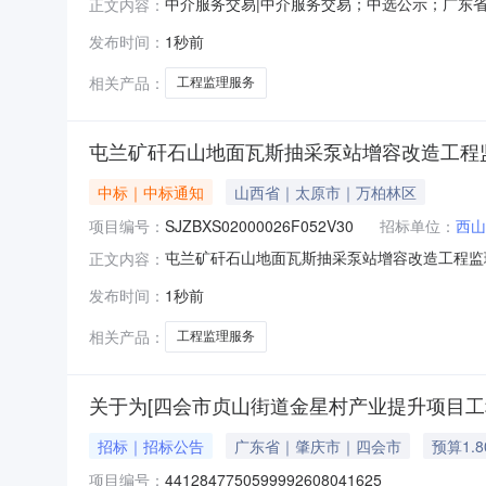
中介服务交易|中介服务交易；中选公示；广东省中介
正文内容：
工程采购工程监理服务项目业主名称：惠州市惠
发布时间：
1秒前
￥1,600元金额说明：服务金额最高1650.00
相关产品：
工程监理服务
屯兰矿矸石山地面瓦斯抽采泵站增容改造工程
中标｜中标通知
山西省｜太原市｜万柏林区
项目编号：
SJZBXS02000026F052V30
招标单位：
西山
屯兰矿矸石山地面瓦斯抽采泵站增容改造工程监理服
正文内容：
定中标人如下：一、中标人信息标段名称：屯兰
发布时间：
1秒前
招标人：西山煤电（集团）有限责任公司地址：太
区龙城大街102号
相关产品：
工程监理服务
关于为[四会市贞山街道金星村产业提升项目工
招标｜招标公告
广东省｜肇庆市｜四会市
预算1.
项目编号：
4412847750599992608041625