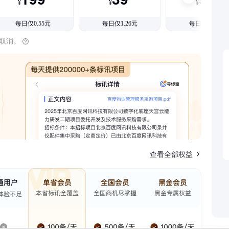
¥
¥
¥
每日仅0.55元
每日仅1.26元
每日仅1.08元
时取消。
查看全部权益