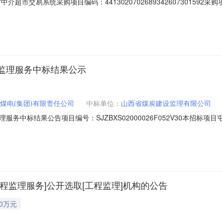
超市交易系统采购项目编码：44130207026893426073015
城区中信第一实验幼儿园中介服务事项：无（属于非行政管理的中介服务项
元，最低1600.00元，以最终中选的方案金额为准。选取中介机构方式：方案择
监理服务中标结果公示
煤电(集团)有限责任公司
中标单位：
山西省煤炭建设监理有限公司
务中标结果公告项目编号：SJZBXS02000026F052V30本招
矿矸石山地面瓦斯抽采泵站增容改造工程监理服务序号中标人名称1山西
原市万柏林区西矿街335号联系人：李云龙电话：0351-6215861
程监理服务]公开选取[工程监理]机构的公告
80万元