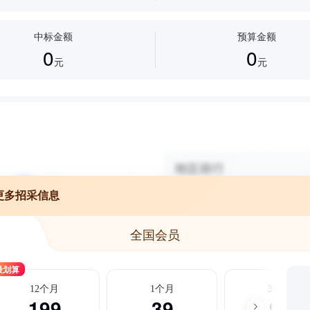
中标金额
预算金额
0
0
元
元
更多招采信息
全国会员
最划算
12个月
1个月
3个月
199
39
99