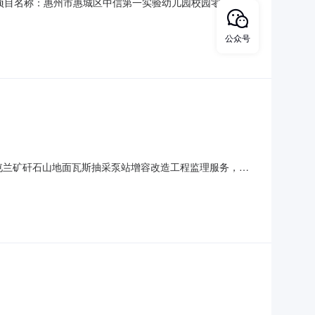
92采购项目名称：惠州市惠城区中信第一实验幼儿园校园零星修缮
目采购）投资审批项目编码：服务金额：￥1,650元至
优选取业务单位咨询电话：0752-2777886监督举
公众号
标项目屯兰矿矸石山地面瓦斯抽采泵站增容改造工程监理服务，确
省煤炭建设监理有限公司二、其他公示内容无三、联系方式
代理机构：山西焦煤集团招标有限公司地址：山西省太原市小店