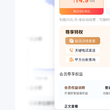
¥39
¥
每日仅0.48元
到期29元/月/省自动续费，可随
标讯详情查看
关键电话直连
甲方分析查询
会员尊享权益