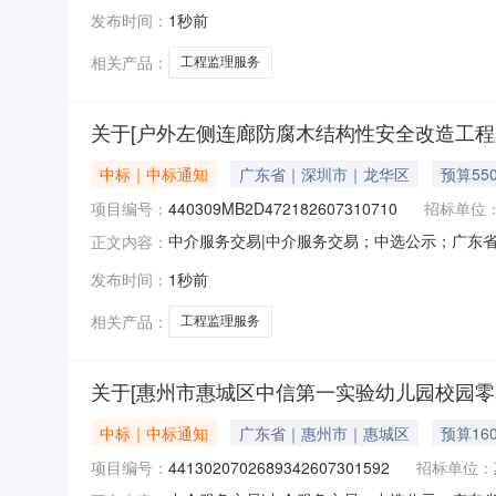
采购工程监理服务项目业主名称：惠州市惠城区
发布时间：
1秒前
￥22,400元金额说明：服务金额最高25400
相关产品：
工程监理服务
关于[户外左侧连廊防腐木结构性安全改造工程
中标｜中标通知
广东省｜深圳市｜龙华区
预算55
项目编号：
440309MB2D472182607310710
招标单位
中介服务交易|中介服务交易；中选公示；广东省中介
正文内容：
务项目业主名称：深圳市龙华区教科院幼教集团花
发布时间：
1秒前
说明：本项目为户外左侧连廊防腐木结构性安全改造
相关产品：
工程监理服务
关于[惠州市惠城区中信第一实验幼儿园校园零
中标｜中标通知
广东省｜惠州市｜惠城区
预算16
项目编号：
4413020702689342607301592
招标单位：