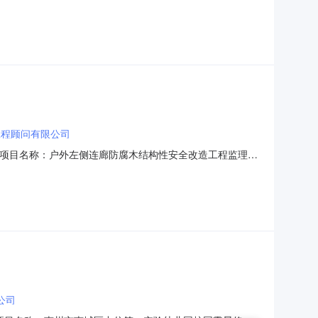
购）投资审批项目编码：服务金额：￥25,400元至
选取业务单位咨询电话：07523183609监督举报：中选
工程顾问有限公司
10采购项目名称：户外左侧连廊防腐木结构性安全改造工程监理服
批项目编码：服务金额：￥5,500元至￥4,500元金额
选取业务单位咨询电话：0755-21002506监督举报
公司