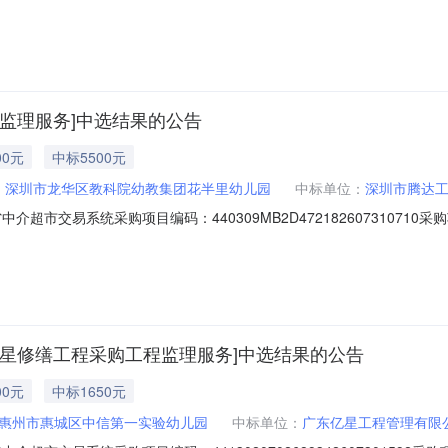
横沥镇新荣经济联合社中介服务事项：无（属于非行政管理的中介服务项目采
元，最低22400元，以最终中选的方案金额为准。选取中介机构方式：方案择优
监理服务]中选结果的公告
00元
中标5500元
：
深圳市龙华区教科院幼教集团花半里幼儿园
中标单位：
深圳市腾达
超市交易系统采购项目编码：440309MB2D4721826073107
半里幼儿园中介服务事项：无（属于非行政管理的中介服务项目采购）投资审
工程项目的监理服务，预计不超过预算5500元选取中介机构方式：方案择优
星修缮工程采购工程监理服务]中选结果的公告
00元
中标1650元
惠州市惠城区中信第一实验幼儿园
中标单位：
广东亿星工程管理有限