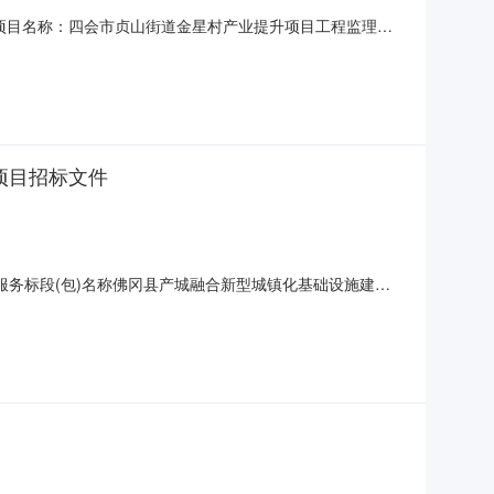
25采购项目名称：四会市贞山街道金星村产业提升项目工程监理服
（四府批〔2026〕119号）文件精神，同意我街道拟订
严格按照有关程序统筹组织实施；四会市贞山街道金星村产业
项目招标文件
服务标段(包)名称佛冈县产城融合新型城镇化基础设施建设
00开标方式网上开标文件发布人广东励昊工程咨询有限公司文件发
程监理服务.pdf