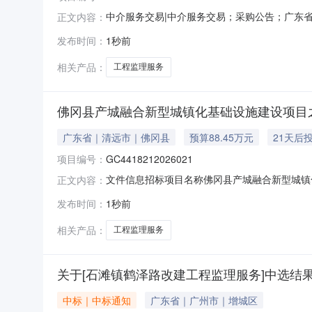
中介服务交易|中介服务交易；采购公告；广东省中介
正文内容：
务中介服务事项：无（属于非行政管理的中介服务
发布时间：
1秒前
的《四会市贞山街道金星村2026年“百千万
提升项目主要
相关产品：
工程监理服务
佛冈县产城融合新型城镇化基础设施建设项目
广东省｜清远市｜佛冈县
预算88.45万元
21天后
项目编号：
GC4418212026021
文件信息招标项目名称佛冈县产城融合新型城镇
正文内容：
项目之城西科技园及生活配套区道路建设(一期)工
发布时间：
1秒前
布时间2026-08-06（招标文件）佛冈县产城
相关产品：
工程监理服务
关于[石滩镇鹤泽路改建工程监理服务]中选结
中标｜中标通知
广东省｜广州市｜增城区