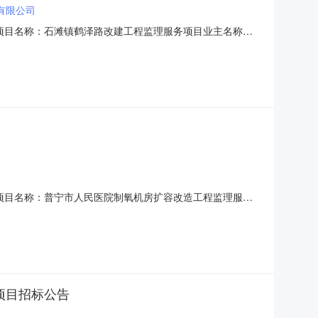
有限公司
33采购项目名称：石滩镇鹤泽路改建工程监理服务项目业主名称：
01-766164服务金额：0.0%下浮率至5.0%下浮率金
价下浮率)。选取中介机构方式：方案择优
20采购项目名称：普宁市人民医院制氧机房扩容改造工程监理服务
.0%下浮率至20.0%下浮率金额说明：计价标准：《建
663-2222204监督举报：中选中介机构名称：深圳市
项目招标公告