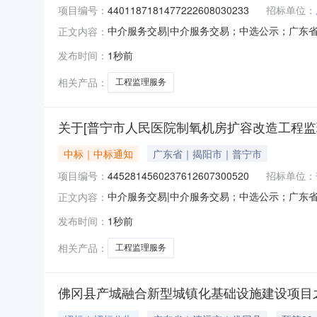
项目编号：
4401187181477222608030233
招标单位：
中介服务交易|中介服务交易；中选公示；广东省中介
正文内容：
广州市增城区石滩镇人民政府中介服务事项：无（属于非
发布时间：
1秒前
额说明：财政概算评审工程监理费为66.4462
相关产品：
工程监理服务
关于[普宁市人民医院制氧机房扩容改造工程监
中标｜中标通知
广东省｜揭阳市｜普宁市
项目编号：
4452814560237612607300520
招标单位：
中介服务交易|中介服务交易；中选公示；广东省中介
正文内容：
项目业主名称：普宁市人民医院中介服务事项：无
发布时间：
1秒前
设工程监理与相关服务收费管理规定》发改价格[2
相关产品：
工程监理服务
佛冈县产城融合新型城镇化基础设施建设项目