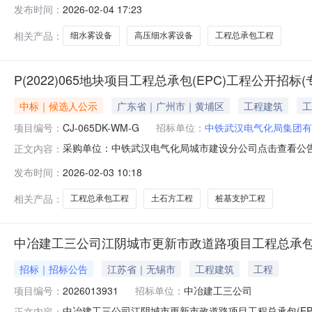
发布时间：
2026-02-04 17:23
QX023）建设资金已落实，项目所需主要材料（见附表
总承包（一期）项
相关产品：
细水雾设备
高压细水雾设备
工程总承包工程
P(2022)065地块项目工程总承包(EPC)工程公开招
中标｜候选人公示
广东省｜广州市｜黄埔区
工程建筑
工
项目编号：
CJ-065DK-WM-G
招标单位：
中铁武汉电气化局集团有
采购单位：中铁武汉电气化局城市建设分公司点击查看公告内容
正文内容：
发布时间：
2026-02-03 10:18
相关产品：
工程总承包工程
土石方工程
桩基支护工程
中冶建工三公司江阴城市更新市政道路项目工程总承包(
招标｜招标公告
江苏省｜无锡市
工程建筑
工程
项目编号：
2026013931
招标单位：
中冶建工三公司
中冶建工三公司江阴城市更新市政道路项目工程总承包(E
正文内容：