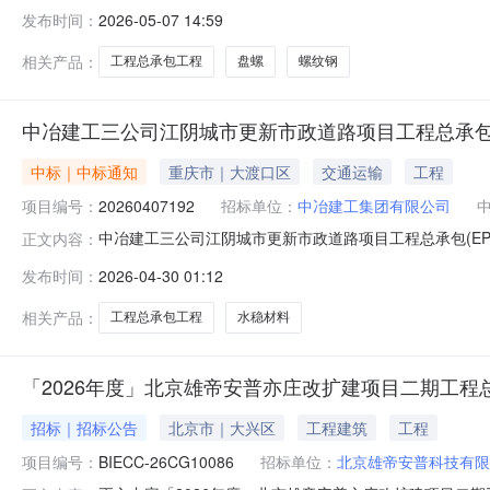
铁建工物资有限公司竞价地区：山东济南竞价形式：整体中标
发布时间：
2026-05-07 14:59
系方式：15890523707付款条件：货到付款竞价说明：
相关产品：
工程总承包工程
盘螺
螺纹钢
中冶建工三公司江阴城市更新市政道路项目工程总承包(
中标｜中标通知
重庆市｜大渡口区
交通运输
工程
项目编号：
20260407192
招标单位：
中冶建工集团有限公司
中冶建工三公司江阴城市更新市政道路项目工程总承包(E
正文内容：
知书编码:询价通知书名称:采购联系人:采购联系人电话:采购
发布时间：
2026-04-30 01:12
城市更新市政道路项目工程总承包(EPC)工程项目毗陵路
相关产品：
工程总承包工程
水稳材料
「2026年度」北京雄帝安普亦庄改扩建项目二期工程
招标｜招标公告
北京市｜大兴区
工程建筑
工程
项目编号：
BIECC-26CG10086
招标单位：
北京雄帝安普科技有限