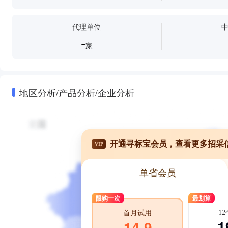
代理单位
-
家
地区分析/产品分析/企业分析
开通寻标宝会员，查看更多招采
VIP
单省会员
限购一次
最划算
1
首月试用
1
14.9