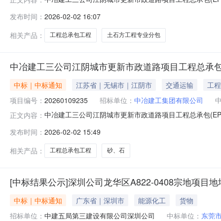
一、项目概述1、招标编码：20260139312、招标名
发布时间：
2026-02-02 16:07
内容详见招标文件。二、取得招标文件本次招标B（A/B），请本
相关产品：
工程总承包工程
土石方工程专业分包
中冶建工三公司江阴城市更新市政道路项目工程总承包(
中标｜中标通知
江苏省｜无锡市｜江阴市
交通运输
工程
项目编号：
20260109235
招标单位：
中冶建工集团有限公司
中冶建工三公司江阴城市更新市政道路项目工程总承包(E
正文内容：
价通知书编码:询价通知书名称:采购联系人:采购联系人电话:
发布时间：
2026-02-02 15:49
江阴城市更新市政道路项目工程总承包(EPC)工程项目毗
相关产品：
工程总承包工程
砂、石
[中标结果公示]深圳公司龙华区A822-0408宗地项
中标｜中标通知
广东省｜深圳市
能源化工
货物
招标单位：
中建五局第三建设有限公司深圳公司
中标单位：
东莞