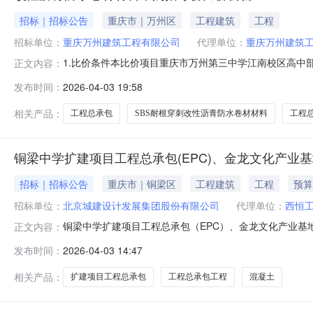
招标｜招标公告
重庆市｜万州区
工程建筑
工程
招标单位：
重庆万州建筑工程有限公司
代理单位：
重庆万州建筑
1.比价条件本比价项目重庆市万州第三中学江南校区高中
正文内容：
学、重庆市万州第三中学、重庆市万州熊家中学、重庆市
发布时间：
2026-04-03 19:58
资金、中央资金及业主多渠道筹集，项目出资比例为100
食堂项目SBS耐根穿刺改性沥青防水卷材材料采
相关产品：
工程总承包
SBS耐根穿刺改性沥青防水卷材材料
工程
铜梁中学扩建项目工程总承包(EPC)、金龙文化产业基
招标｜招标公告
重庆市｜铜梁区
工程建筑
工程
预算
招标单位：
北京城建设计发展集团股份有限公司
代理单位：
西恒
铜梁中学扩建项目工程总承包（EPC）、金龙文化产业基
正文内容：
化产业基地项目一二期工程总承包（EPC）工程第二批
发布时间：
2026-04-03 14:47
咨询集团有限公司。项目已具备招标条件，现对该项目进行
占地面积为146.56亩，总
相关产品：
扩建项目工程总承包
工程总承包工程
混凝土