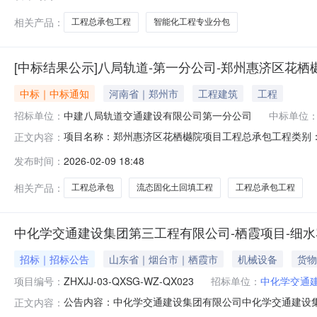
更新市政道路项目工程总承包(EPC)工程项目文富路智能
相关产品：
工程总承包工程
智能化工程专业分包
[中标结果公示]八局轨道-第一分公司-郑州惠济区花
中标｜中标通知
河南省｜郑州市
工程建筑
工程
招标单位：
中建八局轨道交通建设有限公司第一分公司
中标单位
项目名称：郑州惠济区花栖樾院项目工程总承包工程类别
正文内容：
称：河南锦弘建设科技有限公司
发布时间：
2026-02-09 18:48
相关产品：
工程总承包
流态固化土回填工程
工程总承包工程
中化学交通建设集团第三工程有限公司-栖霞项目-细水
招标｜招标公告
山东省｜烟台市｜栖霞市
机械设备
货物
项目编号：
ZHXJJ-03-QXSG-WZ-QX023
招标单位：
中化学交通
公告内容：中化学交通建设集团有限公司中化学交通建设
正文内容：
ZHXJJ-03-QXSG-WZ-QX023）1.招标条件中化