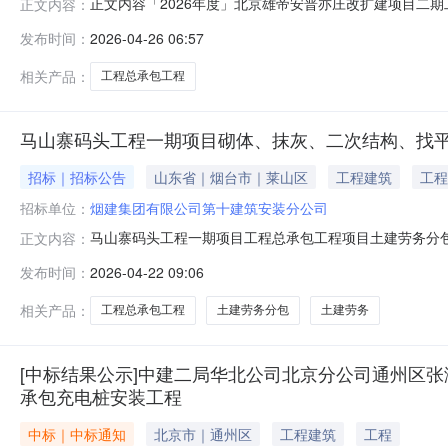
正文内容「2026年度」北京雄帝安普亦庄改扩建项目二期工
正文内容：
扩建项目二期工程总承包工程（工程名称）已由北京经济
发布时间：
2026-04-26 06:57
（备）（2025）194号）（批文名称及编号)批准建设
招标条件，现对该工
相关产品：
工程总承包工程
马山寨码头工程一期项目砌体、抹灰、二次结构、找
招标｜招标公告
山东省｜烟台市｜莱山区
工程建筑
工程
招标单位：
烟建集团有限公司第十建筑安装分公司
马山寨码头工程一期项目工程总承包工程项目土建劳务分
正文内容：
100%,招标人为烟建集团有限公司第十建筑安装分公司
发布时间：
2026-04-22 09:06
施工内容，具体详见招标文件清单。3.投标人资格要求3.
标。联合体投标的，应满足下列要
相关产品：
工程总承包工程
土建劳务分包
土建劳务
[中标结果公示]中建二局华北公司北京分公司通州区
承包充电桩安装工程
中标｜中标通知
北京市｜通州区
工程建筑
工程