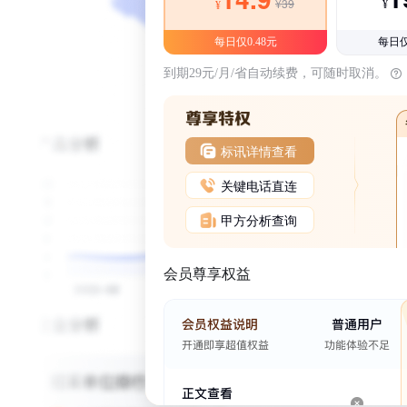
¥39
¥
¥
每日仅0.48元
每日仅
到期29元/月/省自动续费，可随时取消。
标讯详情查看
关键电话直连
甲方分析查询
会员尊享权益