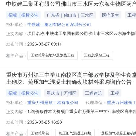
中铁建工集团有限公司佛山市三水区云东海生物医药产
招标｜招标公告
广东省｜佛山市｜三水区
医疗卫生
工程
招标单位：
中铁建工集团有限公司深圳分公司
项目名称:中铁建工集团有限公司佛山市三水区云东海生物医
正文内容：
03-2708:27标书发售截止时间:2026-04-010
发布时间：
2026-03-27 09:11
招标公告.pdf
相关产品：
工程总承包地坪及划线工程
工程总承包工程
重庆市万州第三中学江南校区高中部教学楼及学生食堂
土砌块、蒸压加气混凝土精确砌块材料采购询价公告
招标｜招标公告
重庆市｜万州区
工程建筑
工程
招标单位：
重庆万州建筑工程有限公司
代理单位：
重庆万州建筑
1.询价条件本询价项目重庆市万州第三中学江南校区高中
正文内容：
学、重庆市万州第三中学、重庆市万州熊家中学、重庆市
发布时间：
2026-03-25 16:28
资金、中央资金及业主多渠道筹集，项目出资比例为100
食堂项目蒸压加气混凝土砌块、蒸压加气混凝土精
相关产品：
工程总承包
蒸压加气混凝土砌块
蒸压加气混凝土精确