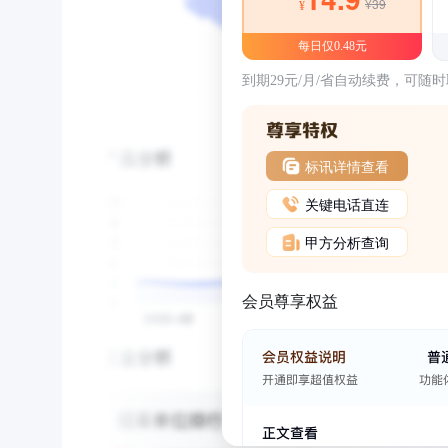
¥39
¥
每日仅0.48元
到期29元/月/省自动续费，可随
标讯详情查看
关键电话直连
甲方分析查询
会员尊享权益