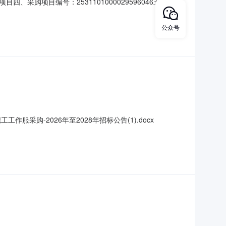
购项目编号：2531101000029596046五、合同
帽护士帽泰若医疗/TARDMEDT0032顶134.001520102
公众号
采购-2026年至2028年招标公告(1).docx