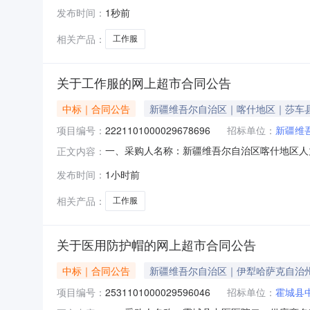
名称:新疆维吾尔自治区喀什地区人力资源和社会保障
发布时间：
1秒前
话:0998-2671019采购计划文号:采购计
相关产品：
工作服
关于工作服的网上超市合同公告
中标｜合同公告
新疆维吾尔自治区｜喀什地区｜莎车
项目编号：
2221101000029678696
招标单位：
新疆维
一、采购人名称：新疆维吾尔自治区喀什地区人
正文内容：
障局网上超市项目四、采购项目编号：222110100
发布时间：
1小时前
邦ABDK001防服工作服江南安邦ABDK001
相关产品：
工作服
关于医用防护帽的网上超市合同公告
中标｜合同公告
新疆维吾尔自治区｜伊犁哈萨克自治
项目编号：
2531101000029596046
招标单位：
霍城县