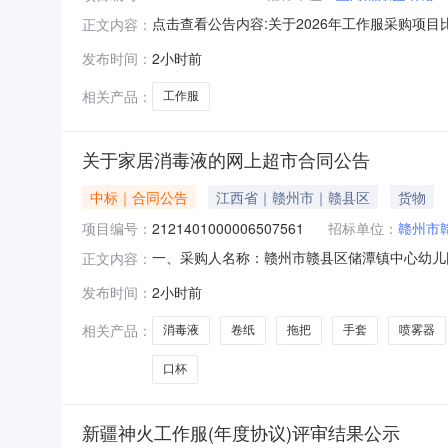
点击查看公告内容:关于2026年工作服采购项目比
正文内容：
发布时间：
2小时前
相关产品：
工作服
关于家居消毒液的网上超市合同公告
中标｜合同公告
江西省｜赣州市｜赣县区
货物
项目编号：
2121401000006507561
招标单位：
赣州市
一、采购人名称：赣州市赣县区储潭镇中心幼儿
正文内容：
2121401000006507561五、合同编号：
发布时间：
2小时前
宠物除臭杀菌八四消毒水剂家居消毒液肖尔84消毒液家用
相关产品：
消毒液
卷纸
拖把
手套
喷雾器
口杯
新疆神火工作服(年度协议)评审结果公示