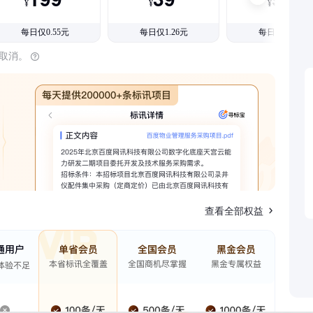
¥
¥
¥
每日仅0.55元
每日仅1.26元
每日仅1.08元
时取消。
查看全部权益