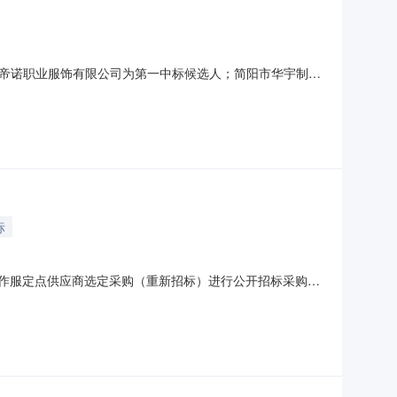
汉江城帝诺职业服饰有限公司为第一中标候选人；简阳市华宇制衣
标
度工作服定点供应商选定采购（重新招标）进行公开招标采购，
政府采购）三、采购方式：公开招标四、采购内容及数量：序号采
购2年3家30万/年详见“招标需求”注：以上预算金额为预估