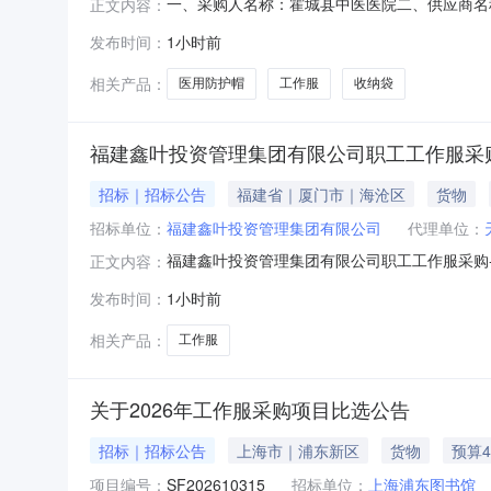
一、采购人名称：霍城县中医医院二、供应商名称：
正文内容：
编号：11N458279154202612801六、合
发布时间：
1小时前
超焰收纳袋收纳箱/盒/袋DR袋子超焰收纳袋个21700.
相关产品：
医用防护帽
工作服
收纳袋
福建鑫叶投资管理集团有限公司职工工作服采购-2
招标｜招标公告
福建省｜厦门市｜海沧区
货物
招标单位：
福建鑫叶投资管理集团有限公司
代理单位：
福建鑫叶投资管理集团有限公司职工工作服采购-20
正文内容：
发布时间：
1小时前
相关产品：
工作服
关于2026年工作服采购项目比选公告
招标｜招标公告
上海市｜浦东新区
货物
预算4
项目编号：
SF202610315
招标单位：
上海浦东图书馆