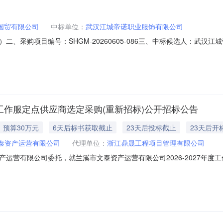
国贸有限公司
中标单位：
武汉江城帝诺职业服饰有限公司
、采购项目编号：SHGM-20260605-086三、中标候选人：武
布之日起3天。2026年08月07日
年度工作服定点供应商选定采购(重新招标)公开招标公告
预算30万元
6天后标书获取截止
23天后投标截止
23天后开
泰资产运营有限公司
代理单位：
浙江鼎晟工程项目管理有限公司
运营有限公司委托，就兰溪市文泰资产运营有限公司2026-2027年
编号：DSCG-LX2026-034AA二、采购组织类型：委托代理（非
兰溪市文泰资产运营有限公司2026-2027年度工作服定点供应商选定采