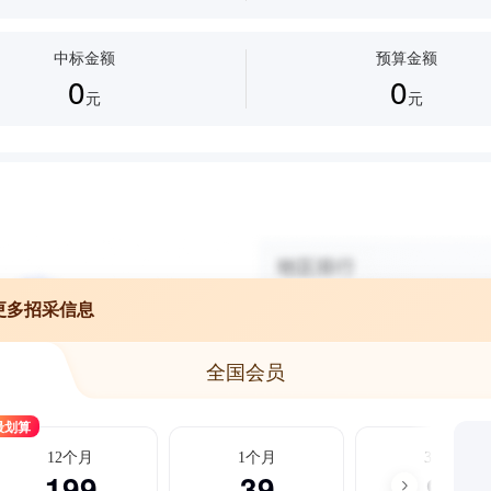
中标金额
预算金额
0
0
元
元
更多招采信息
全国会员
最划算
12个月
1个月
3个月
199
39
99