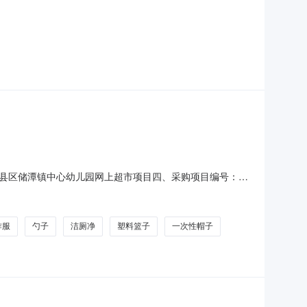
县区储潭镇中心幼儿园网上超市项目四、采购项目编号：
量单价(元)总价(元)1肖尔84消毒液家用漂白剂洗白色衣服专用衣物
子恩丰玻璃瓶子个104.008
作服
勺子
洁厕净
塑料篮子
一次性帽子