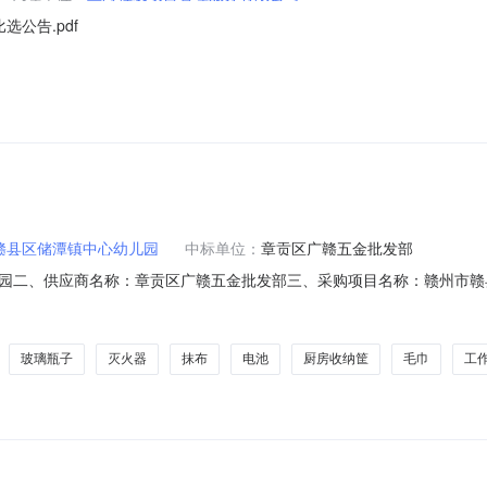
选公告.pdf
赣县区储潭镇中心幼儿园
中标单位：
章贡区广赣五金批发部
园二、供应商名称：章贡区广赣五金批发部三、采购项目名称：赣州市赣
2026M0617360704000206六、合同内容：序号标项名称规格型号单位数
漂白剂洗白色衣服0.22321.2.00.件56.007.9442.42恩丰玻璃瓶
玻璃瓶子
灭火器
抹布
电池
厨房收纳筐
毛巾
工