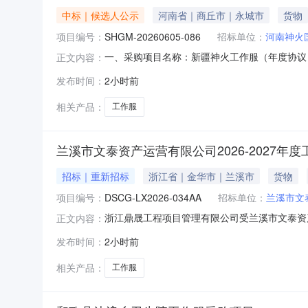
中标｜候选人公示
河南省｜商丘市｜永城市
货物
项目编号：
SHGM-20260605-086
招标单位：
河南神火
一、采购项目名称：新疆神火工作服（年度协议）二
正文内容：
有限公司为第二中标候选人；四、公示期：自公告发
发布时间：
2小时前
相关产品：
工作服
兰溪市文泰资产运营有限公司2026-2027
招标｜重新招标
浙江省｜金华市｜兰溪市
货物
项目编号：
DSCG-LX2026-034AA
招标单位：
兰溪市文
浙江鼎晟工程项目管理有限公司受兰溪市文泰资产
正文内容：
欢迎满足投标人资格的供应商参加投标：一、项目
发布时间：
2小时前
购内容服务期限供应商选定家数预算金额备注（一）
金额，最
相关产品：
工作服