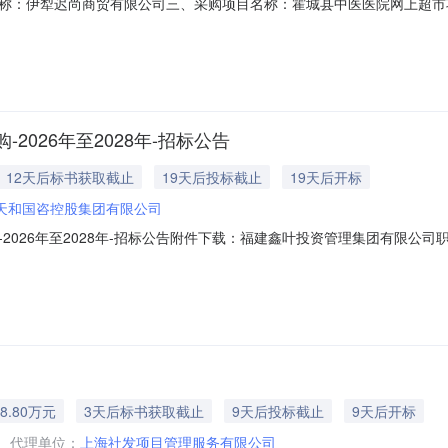
伊犁迟尚商贸有限公司三、采购项目名称：霍城县中医医院网上超市项目四、采
同内容：序号标项名称规格型号单位数量单价(元)总价(元)1泰若医疗T0032医用防护
000.56121523耐典ND-SC工作服白大褂耐典ND-SC套2.001603
026年至2028年-招标公告
12天后标书获取截止
19天后投标截止
19天后开标
天和国咨控股集团有限公司
26年至2028年-招标公告附件下载：福建鑫叶投资管理集团有限公司职工工作服
8.80万元
3天后标书获取截止
9天后投标截止
9天后开标
代理单位：
上海社发项目管理服务有限公司