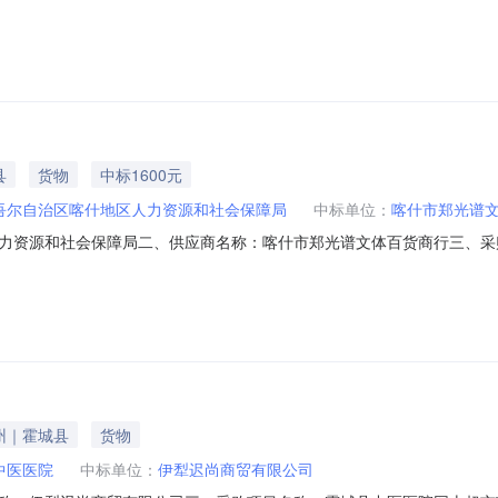
局关于工作服的网上超市采购项目采购项目项目编号:222110100002
划金额（元）:项目所在行政区划编码:653199项目所在行政区划名称:喀什地
县
货物
中标1600元
吾尔自治区喀什地区人力资源和社会保障局
中标单位：
喀什市郑光谱
力资源和社会保障局二、供应商名称：喀什市郑光谱文体百货商行三、采
0029678696五、合同编号：11N58479732320268201六、合
套16.001001600服务要求或标的基本概况：七、其它事项：无八、联系
州｜霍城县
货物
中医医院
中标单位：
伊犁迟尚商贸有限公司