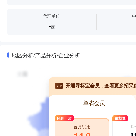
代理单位
-
家
地区分析/产品分析/企业分析
开通寻标宝会员，查看更多招采
VIP
单省会员
限购一次
最划算
1
首月试用
1
14.9