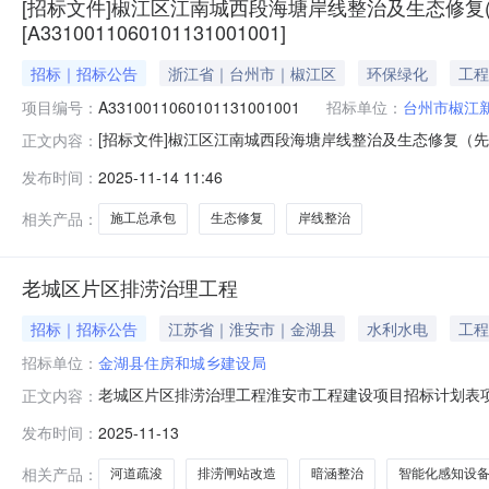
[招标文件]椒江区江南城西段海塘岸线整治及生态修复(
[A3310011060101131001001]
招标｜招标公告
浙江省｜台州市｜椒江区
环保绿化
工程
项目编号：
A3310011060101131001001
招标单位：
台州市椒江
[招标文件]椒江区江南城西段海塘岸线整治及生态修复（
正文内容：
[A3310011060101131001001]spanid="
发布时间：
2025-11-14 11:46
承包）项目代码:2505-331002-04-01-506
（包）编号:A
相关产品：
施工总承包
生态修复
岸线整治
老城区片区排涝治理工程
招标｜招标公告
江苏省｜淮安市｜金湖县
水利水电
工程
招标单位：
金湖县住房和城乡建设局
老城区片区排涝治理工程淮安市工程建设项目招标计划表项
正文内容：
号项目概况实施与排水方向相配套的排涝治理项目，主要包含：1.
发布时间：
2025-11-13
站1座，改造20m3/s太平排涝站1座，改造利农河节制闸1座
相关产品：
河道疏浚
排涝闸站改造
暗涵整治
智能化感知设