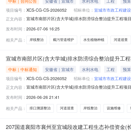
中标｜合同公告
安徽省｜宣城市
水利水电
工程
预算
项目编号：
XCS-CG-CS-2026052
招标单位：
宣城市市政工程建设
宣城市南部片区(含大学城)排水防涝综合整治提升工程项目一标
正文内容：
学城)排水防涝综合整治提升工程项目一标段(河道排口综合整
发布时间：
2026-07-06 16:25
程项目一标段(河道排口综合整治提升工程)五、合同主体采
相关产品：
岸线整治
截污管道维护
水生植物种植
河道巡查
宣城市南部片区(含大学城)排水防涝综合整治提升工程
中标｜中标通知
安徽省｜宣城市
水利水电
工程
预算
项目编号：
XCS-CG-CS-2026052
招标单位：
宣城市市政工程建设
宣城市南部片区(含大学城)排水防涝综合整治提升工程项目一
正文内容：
(含大学城)排水防涝综合整治提升工程项目一标段(河道
发布时间：
2026-06-26 21:41
湖街道120号成交金额：76.80%评审报价：76.80%
防涝
相关产品：
排口溯源整治
河道巡查
岸线整治
设施维修
207国道襄阳市襄州至宜城段改建工程生态补偿资金(