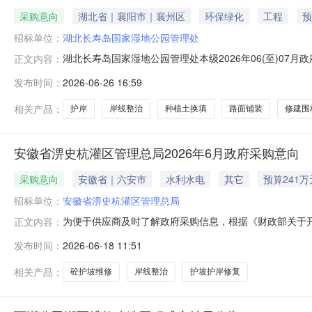
采购意向
湖北省｜襄阳市｜襄州区
环保绿化
工程
预
招标单位：
湖北长寿岛国家湿地公园管理处
湖北长寿岛国家湿地公园管理处本级2026年06(至)07
正文内容：
州至宜城段改建工程生态补偿资金（长寿岛）湿地保护与恢复
发布时间：
2026-06-26 16:59
家湿地公园管理处本级采购项目名称：207国道襄阳市襄州
概况：
相关产品：
护岸
岸线整治
种植土换填
路面铺装
修建围
安徽省淠史杭灌区管理总局2026年6月政府采购意向
采购意向
安徽省｜六安市
水利水电
其它
预算241万
招标单位：
安徽省淠史杭灌区管理总局
为便于供应商及时了解政府采购信息，根据《财政部关于开展
正文内容：
向公开如下：序号采购项目名称采购需求概况预算金额（万元）
发布时间：
2026-06-18 11:51
工程1淠河总干渠：左岸张拐山填方6+500-7+050坡面整治
相关产品：
砼护坡维修
岸线整治
护坡护岸修复