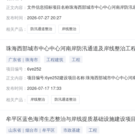
文件信息招标项目名称珠海西部城市中心中心河南岸防汛
正文内容：
2026-08-1709:30:00开标方式现场开标文件发布人珠海华创
发布时间：
2026-07-27 20:27
相关产品：
防汛通道整治
岸线整治
珠海西部城市中心中心河南岸防汛通道及岸线整治工程
广东省｜珠海市
工程建筑
工程
项目编号：
6ye252
项目编号:6ye252建设项目名称:珠海西部城市中心中心
正文内容：
式：接受委托为建设单位编制环境影响报告书（表）一、建设
发布时间：
2026-07-17 17:33
法定代表人：李先知建设单位主要负责人：翟翠婷建设单
91440400M
相关产品：
岸线整治
防汛通道整治
牟平区蓝色海湾生态整治与岸线提质基础设施建设项
山东省｜烟台市｜牟平区
市政基建
工程