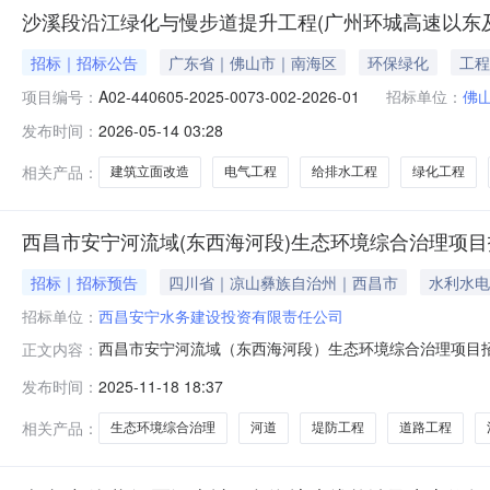
沙溪段沿江绿化与慢步道提升工程(广州环城高速以东
招标｜招标公告
广东省｜佛山市｜南海区
环保绿化
工程
项目编号：
A02-440605-2025-0073-002-2026-01
招标单位：
佛
发布时间：
2026-05-14 03:28
相关产品：
建筑立面改造
电气工程
给排水工程
绿化工程
西昌市安宁河流域(东西海河段)生态环境综合治理项
招标｜招标预告
四川省｜凉山彝族自治州｜西昌市
水利水电
招标单位：
西昌安宁水务建设投资有限责任公司
西昌市安宁河流域（东西海河段）生态环境综合治理项目
正文内容：
河段）生态环境综合治理项目项目批准文件及文号（如有）西发
发布时间：
2025-11-18 18:37
式叶老师:0834-3205182招标代理机构（如有）联系
海河
相关产品：
生态环境综合治理
河道
堤防工程
道路工程