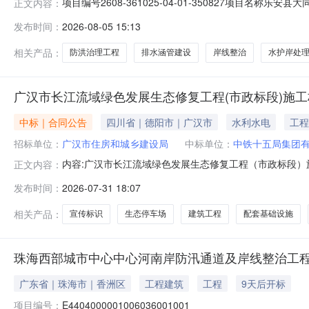
项目编号2608-361025-04-01-350827项
正文内容：
项目总投资1480万元建设规模及内容大同水护岸处理左右岸
发布时间：
2026-08-05 15:13
附属建筑工程维修陂坝1座，新建亲水埠台14座；排水涵管1
相关产品：
防洪治理工程
排水涵管建设
岸线整治
水护岸处
广汉市长江流域绿色发展生态修复工程(市政标段)施工
中标｜合同公告
四川省｜德阳市｜广汉市
水利水电
工程
招标单位：
广汉市住房和城乡建设局
中标单位：
中铁十五局集团
内容:广汉市长江流域绿色发展生态修复工程（市政标段
正文内容：
名称发包人地址发包人电话广汉市住房和城乡建设局广汉市长沙
发布时间：
2026-07-31 18:07
号6楼021-66119136工程（货物、服务）具体内容
生态停车场
相关产品：
宣传标识
生态停车场
建筑工程
配套基础设施
珠海西部城市中心中心河南岸防汛通道及岸线整治工
广东省｜珠海市｜香洲区
工程建筑
工程
9天后开标
项目编号：
E4404000001006036001001