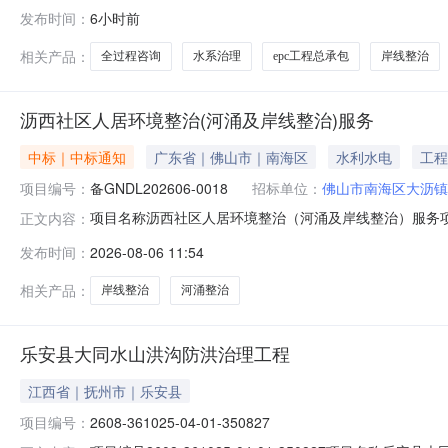
容水系治理、岸线整治、黄精种植基地建设等。项目包含e
发布时间：
6小时前
公告发布为准项目投资金额（万元）52000万元资金来源企
日招标单位联系人姚先生招标单
相关产品：
全过程咨询
水系治理
epc工程总承包
岸线整治
沥西社区人居环境整治(河涌及岸线整治)服务
中标｜中标通知
广东省｜佛山市｜南海区
水利水电
工程
项目编号：
备GNDL202606-0018
招标单位：
佛山市南海区大沥镇
项目名称沥西社区人居环境整治（河涌及岸线整治）服务项目
正文内容：
西社区河涌及岸线整治，包含隔岗涌沙包围堰；隔岗内涌清
发布时间：
2026-08-06 11:54
含隔岗涌沙包围堰，砂袋、砂、彩条布15米，160元/米，人工
相关产品：
岸线整治
河涌整治
乐安县大同水山洪沟防洪治理工程
江西省｜抚州市｜乐安县
项目编号：
2608-361025-04-01-350827