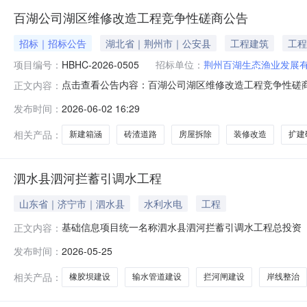
百湖公司湖区维修改造工程竞争性磋商公告
招标｜招标公告
湖北省｜荆州市｜公安县
工程建筑
工程
项目编号：
HBHC-2026-0505
招标单位：
荆州百湖生态渔业发展
点击查看公告内容：百湖公司湖区维修改造工程竞争性磋商公
正文内容：
发布时间：
2026-06-02 16:29
相关产品：
新建箱涵
砖渣道路
房屋拆除
装修改造
扩建
泗水县泗河拦蓄引调水工程
山东省｜济宁市｜泗水县
水利水电
工程
基础信息项目统一名称泗水县泗河拦蓄引调水工程总投资（万
正文内容：
债总额（万元）32000.0项目业主泗水县水利事业发展中心
发布时间：
2026-05-25
82734.63成本19107收入来源企业供水收入、农业灌
相关产品：
橡胶坝建设
输水管道建设
拦河闸建设
岸线整治