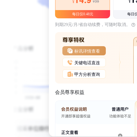
¥39
¥
¥
每日仅0.48元
每日仅
到期29元/月/省自动续费，可随时取消。
标讯详情查看
关键电话直连
甲方分析查询
会员尊享权益