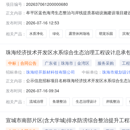
项目编号：
202637061200000680
牟平区蓝色海湾生态整治与岸线提质基础设施建设项目建设项
正文内容：
省烟台市牟平区大窑街道占地面积（平方米）71000建设单位
发布时间：
2026-07-16 12:53
元)1300拟投入生产运营日期2028-12-31建设性
相关产品：
水质净化
绿化
露营休闲场地
萌宠乐园
滨海
珠海经济技术开发区水系综合生态治理工程设计总承
中标｜合同公告
广东省｜珠海市｜金湾区
服务采购
工程
招标单位：
珠海经开新材科技有限公司
中标单位：
珠海市规划设
公示信息招标项目名称珠海经济技术开发区水系综合生态
正文内容：
目咨询有限公司公示发布时间2026-07-16合同信息
发布时间：
2026-07-16 09:34
代码91440404MAE3JE3063中标人名称珠海市规划
水
相关产品：
流域治理
鱼塘整治
生态治理设计
岸线整治
宣城市南部片区(含大学城)排水防涝综合整治提升工程