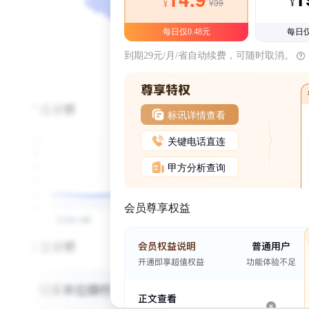
¥39
¥
¥
每日仅0.48元
每日仅
到期29元/月/省自动续费，可随时取消。
标讯详情查看
关键电话直连
甲方分析查询
会员尊享权益