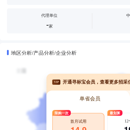
代理单位
-
家
地区分析/产品分析/企业分析
开通寻标宝会员，查看更多招采
VIP
单省会员
限购一次
最划算
1
首月试用
1
14.9