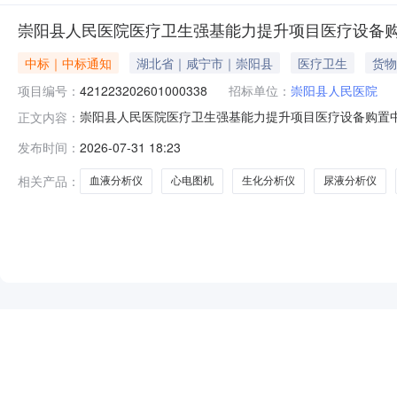
崇阳县人民医院医疗卫生强基能力提升项目医疗设备
中标｜中标通知
湖北省｜咸宁市｜崇阳县
医疗卫生
货物
项目编号：
421223202601000338
招标单位：
崇阳县人民医院
崇阳县人民医院医疗卫生强基能力提升项目医疗设备购置中标结果公
正文内容：
医疗卫生强基能力提升项目医疗设备购置四、中标（成交
发布时间：
2026-07-31 18:23
高新大道668号光谷金融中心办公塔楼501室中标（成交）金
相关产品：
血液分析仪
心电图机
生化分析仪
尿液分析仪
NEW
HOT
5折起