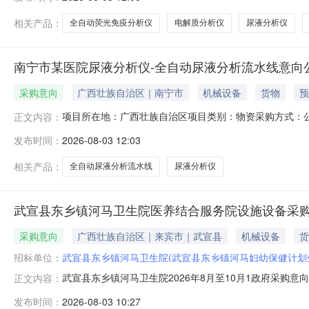
道东张社区卫生服务中心地址：常熟市碧溪街道东张南大街9
相关产品：
全自动荧光免疫分析仪
电解质分析仪
尿液分析仪
南宁市某医院尿液分析仪-全自动尿液分析流水线意向公开(
采购意向
广西壮族自治区｜南宁市
机械设备
货物
预
项目所在地：广西壮族自治区项目类别：物资采购方式：
正文内容：
采购需求管理暂行办法》等有关规定，现将我院的医疗设备
发布时间：
2026-08-03 12:03
数量：2台4.设备预算金额：60万元（有专机专用试剂
的能力；（2）具有良好的商业信
相关产品：
全自动尿液分析流水线
尿液分析仪
武宣县东乡镇河马卫生院医养结合服务院设施设备采
采购意向
广西壮族自治区｜来宾市｜武宣县
机械设备
货
招标单位：
武宣县东乡镇河马卫生院(武宣县东乡镇河马妇幼保健计划
武宣县东乡镇河马卫生院2026年8月至10月1政府采
正文内容：
购项目项目所在采购意向：武宣县东乡镇河马卫生院202
发布时间：
2026-08-03 10:27
设施设备采购项目预算金额：190.000000万元(人