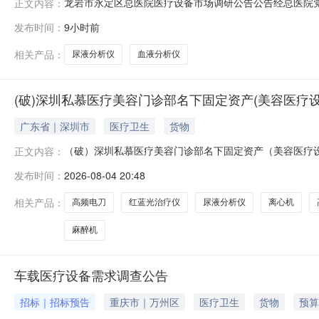
龙岩市永定区总医院医疗设备市场调研公告公告经总医院
正文内容：
不予受理，特此公告。一、市场调研项目（使用医院：永定
发布时间：
9小时前
录；2.测试项目：检测速度：≥60样本每小时，检测≥2
样，样本用量≤30μl，含封闭穿刺
相关产品：
尿液分析仪
血液分析仪
(破)深圳私慕医疗美容门诊部名下固定资产(美容医疗
广东省｜深圳市
医疗卫生
货物
（破）深圳私慕医疗美容门诊部名下固定资产（美容医疗设
正文内容：
名称深圳私慕医疗美容门诊部名下固定资产（美容医疗设备及
发布时间：
2026-08-04 20:48
慕医疗美容门诊部成交后提供的材料1.成交确认书；2.
牌参考数量1除颤监护仪迈瑞
相关产品：
高频电刀
红蓝光治疗仪
尿液分析仪
离心机
麻醉机
车载医疗设备需求调查公告
招标｜招标预告
重庆市｜万州区
医疗卫生
货物
预算