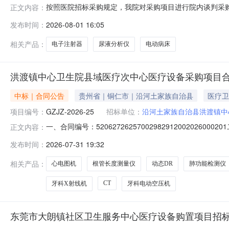
按照医院招标采购规定，我院对采购项目进行院内谈判采
正文内容：
股份有限公司包2:电子注射器成交供应商：江苏明德医疗
发布时间：
2026-08-01 16:05
次成交结果如有异议的，请以书面形式向我院纪委监察室提出，
相关产品：
电子注射器
尿液分析仪
电动病床
洪渡镇中心卫生院县域医疗次中心医疗设备采购项目
中标｜合同公告
贵州省｜铜仁市｜沿河土家族自治县
医疗卫
项目编号：
GZJZ-2026-25
招标单位：
沿河土家族自治县洪渡镇中
一、合同编号：520627262570029829120020
正文内容：
渡镇中心卫生院县域医疗次中心医疗设备采购项目五、合同主
发布时间：
2026-07-31 19:32
商（乙方）：贵州泽瑞医疗科技有限公司地址：贵州省铜仁市碧江
相关产品：
心电图机
根管长度测量仪
动态DR
肺功能检测仪
CT
牙科X射线机
牙科电动空压机
东莞市大朗镇社区卫生服务中心医疗设备购置项目招