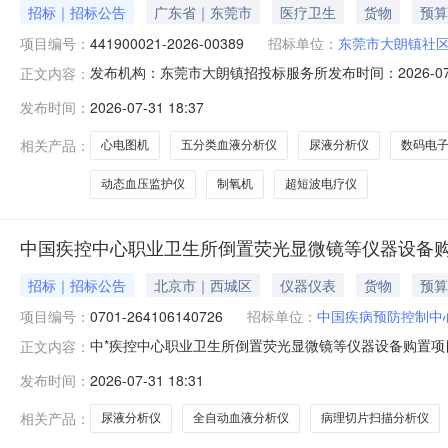
招标｜招标公告
广东省｜东莞市
医疗卫生
货物
预算
项目编号：
441900021-2026-00389
招标单位：
东莞市大朗镇社区
代理单位：
东莞市大朗镇招
发布机构：东莞市大朗镇招投标服务所发布时间：2026-07-311
正文内容：
市大朗镇招投标服务所项目经办人：叶建强项目负责人：
发布时间：
2026-07-31 18:37
https://gdgpo.czt.gd.gov.cn/获取招标文件
相关产品：
心电图机
五分类血液分析仪
尿液分析仪
数码电
动态血压监护仪
制氧机
超短波电疗仪
中国疾控中心职业卫生所倒置荧光显微镜等仪器设备
招标｜招标公告
北京市｜西城区
仪器仪表
货物
预算
项目编号：
0701-264106140726
招标单位：
中国疾病预防控制中
中*疾控中心职业卫生所倒置荧光显微镜等仪器设备购置项
正文内容：
（http://www.china-tender.com.cn）获取
发布时间：
2026-07-31 18:31
中*疾控中心职业卫生所倒置荧光显微镜等仪器设备购置项目
相关产品：
尿液分析仪
全自动血液分析仪
病理切片扫描分析仪