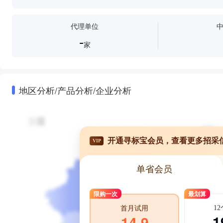
代理单位
-
家
地区分析/产品分析/企业分析
开通寻标宝会员，查看更多招采
VIP
单省会员
限购一次
最划算
1
首月试用
1
14.9