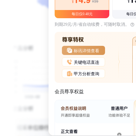
¥39
¥
¥
每日仅0.48元
每日仅
到期29元/月/省自动续费，可随时取消。
标讯详情查看
关键电话直连
甲方分析查询
会员尊享权益