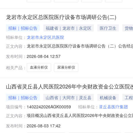
龙岩市永定区总医院医疗设备市场调研公告(二)
招标｜招标公告
福建省｜龙岩市｜永定区
医疗卫生
货物
招标单位：
龙岩市永定区总医院
龙岩市永定区总医院医疗设备市场调研公告（二）公告经
正文内容：
名，逾期不予受理，特此公告。一、市场调研项目（使用医
发布时间：
2026-08-04 12:57
产品目录；2.测试项目：检测速度：≥60样本每小时，检测
全血、末梢全血、自动预稀释血
相关产品：
血液分析仪
尿液分析仪
山西省灵丘县人民医院2026年中央财政资金公立医
招标｜招标公告
山西省｜大同市｜灵丘县
机械设备
工程
项目编号：
1402242026AGK00059
招标单位：
灵丘县医疗集团
项目概况山西省灵丘县人民医院2026年中央财政资金公
正文内容：
年08月25日09:30（北京时间）前递交投标文件。一、项
发布时间：
2026-08-03 17:42
量发展示范项目设备购置项目预算金额（元）：1386600