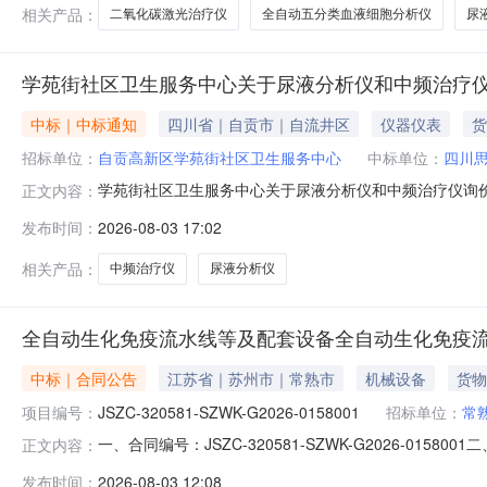
相关产品：
二氧化碳激光治疗仪
全自动五分类血液细胞分析仪
尿
学苑街社区卫生服务中心关于尿液分析仪和中频治疗
中标｜中标通知
四川省｜自贡市｜自流井区
仪器仪表
货
招标单位：
自贡高新区学苑街社区卫生服务中心
中标单位：
四川
学苑街社区卫生服务中心关于尿液分析仪和中频治疗仪询
正文内容：
简称：中心）于2026年5月11日-19日就采购尿液分析
发布时间：
2026-08-03 17:02
公示如下：一、项目名称尿液分析仪和中频治疗仪采购项
公示期限自本公告发布之日起3
相关产品：
中频治疗仪
尿液分析仪
全自动生化免疫流水线等及配套设备全自动生化免疫
中标｜合同公告
江苏省｜苏州市｜常熟市
机械设备
货物
项目编号：
JSZC-320581-SZWK-G2026-0158001
招标单位：
常
一、合同编号：JSZC-320581-SZWK-G2026
正文内容：
府采购计划编号、采购计划备案号等、如有)：JSZC-320
发布时间：
2026-08-03 12:08