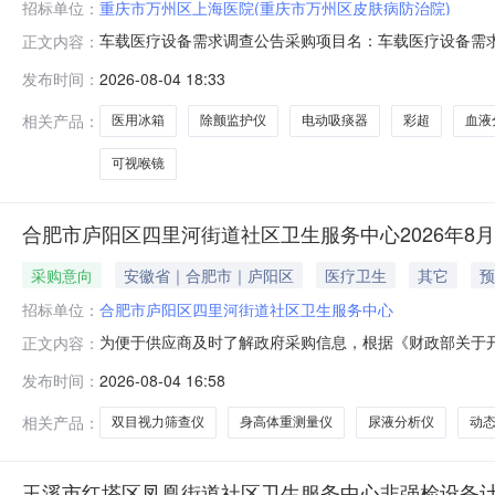
招标单位：
重庆市万州区上海医院(重庆市万州区皮肤病防治院)
车载医疗设备需求调查公告采购项目名：车载医疗设备需求调查
正文内容：
算。）预算金额:500000.00万元预计采购时间:2026-08-040
发布时间：
2026-08-04 18:33
相关产品：
医用冰箱
除颤监护仪
电动吸痰器
彩超
血液
可视喉镜
合肥市庐阳区四里河街道社区卫生服务中心2026年8
采购意向
安徽省｜合肥市｜庐阳区
医疗卫生
其它
预
招标单位：
合肥市庐阳区四里河街道社区卫生服务中心
为便于供应商及时了解政府采购信息，根据《财政部关于开
正文内容：
2026年8月至9月采购意向公开如下：序号采购项目名称
发布时间：
2026-08-04 16:58
了提高我中心诊疗水平和服务质量，满足辖区居民就诊需
监测仪（有线式心电工作站）、身高
相关产品：
双目视力筛查仪
身高体重测量仪
尿液分析仪
动
玉溪市红塔区凤凰街道社区卫生服务中心非强检设备