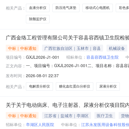
监护仪、移动式心电
相关产品：
血液分析仪
防压疮气床垫
移动式心电图机
彩色
除颤监护仪
广西金络工程管理有限公司关于容县容西镇卫生院检
中标｜中标通知
广西壮族自治区｜玉林市｜容县
机械设备
项目编号：
GXJL2026-J1-001
招标单位：
容县容西镇卫生院
一、项目编号：GXJL2026-J1-001二、项目名
正文内容：
118号南宁青秀万达广场西1栋1305号中标（成交）金额
发布时间：
2026-08-01 22:37
仪康立K-Lite8G1台24950.0024950.002糖化血红蛋白分
相关产品：
电解质分析仪
糖化血红蛋白分析仪
尿液分析仪
关于关于电动病床、电子注射器、尿液分析仪项目院
中标｜中标通知
江苏省｜盐城市｜亭湖区
医疗卫生
货物
招标单位：
亭湖区人民医院
中标单位：
江苏永发医用设备科技股