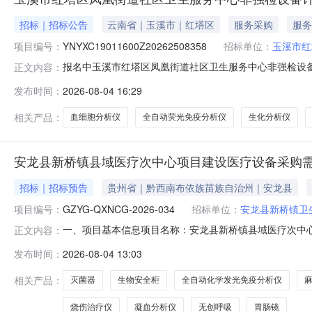
招标｜招标公告
云南省｜玉溪市｜红塔区
服务采购
服务
项目编号：
YNYXC19011600Z20262508358
招标单位：
玉溪市红
报名中玉溪市红塔区凤凰街道社区卫生服务中心非强检设备
正文内容：
药房）温度监测美菱YC-520L1（计免组）温度监测美菱YCD
发布时间：
2026-08-04 16:29
柜BSC-1100IIA2-X1全自动荧光免疫分析仪中元汇吉
相关产品：
血细胞分析仪
全自动荧光免疫分析仪
生化分析仪
安龙县新桥镇县域医疗次中心项目建设医疗设备采购
招标｜招标预告
贵州省｜黔西南布依族苗族自治州｜安龙县
项目编号：
GZYG-QXNCG-2026-034
招标单位：
安龙县新桥镇卫
一、项目基本信息项目名称：安龙县新桥镇县域医疗次中心项目建
正文内容：
少于2个工作日）时间：2026年08月04日至2026年
发布时间：
2026-08-04 13:03
信息采购单位名称：安龙县新桥镇卫生院项目联系人：潘院长
相关产品：
灭菌器
生物安全柜
全自动化学发光免疫分析仪
烧伤治疗仪
凝血分析仪
无创呼吸
胃肠镜