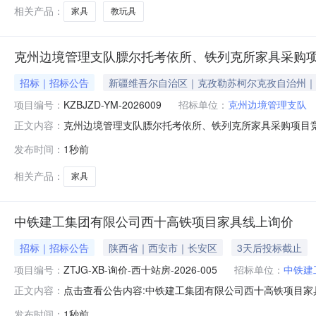
称：龙港市海城幼
相关产品：
家具
教玩具
克州边境管理支队膘尔托考依所、铁列克所家具采购
招标｜招标公告
新疆维吾尔自治区｜克孜勒苏柯尔克孜自治州｜
项目编号：
KZBJZD-YM-2026009
招标单位：
克州边境管理支队
克州边境管理支队膘尔托考依所、铁列克所家具采购项目
正文内容：
上获取采购文件，并于2026年08月17日10:30（北京
发布时间：
1秒前
克所家具采购项目采购方式：竞争性谈判预算金额（元）：6
不限预算金
相关产品：
家具
中铁建工集团有限公司西十高铁项目家具线上询价
招标｜招标公告
陕西省｜西安市｜长安区
3天后投标截止
项目编号：
ZTJG-XB-询价-西十站房-2026-005
招标单位：
中铁建
点击查看公告内容:中铁建工集团有限公司西十高铁项目家具
正文内容：
发布时间：
1秒前