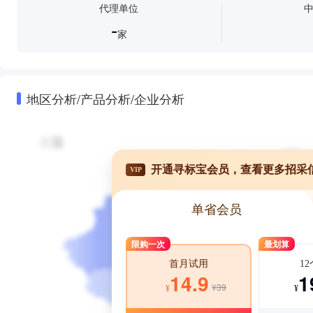
代理单位
-
家
地区分析/产品分析/企业分析
开通寻标宝会员，查看更多招采
VIP
单省会员
限购一次
最划算
1
首月试用
1
14.9
¥39
¥
¥