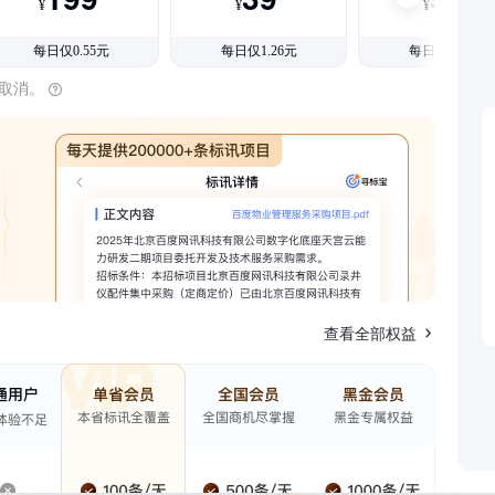
¥
¥
¥
每日仅0.55元
每日仅1.26元
每日仅1.08元
时取消。
查看全部权益