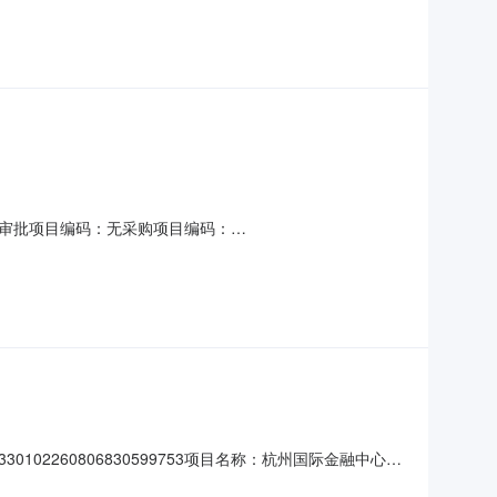
司
审批项目编码：无采购项目编码：
30:00项目规模：平方米（1,200平方米）金额说明：无洽谈时
中介：中联玉德设计咨询有限公司,中奕佳筑建设发展有限公
260806830599753项目名称：杭州国际金融中心汇
2026-08-0609:13:04当前办理状态：办结|杭州