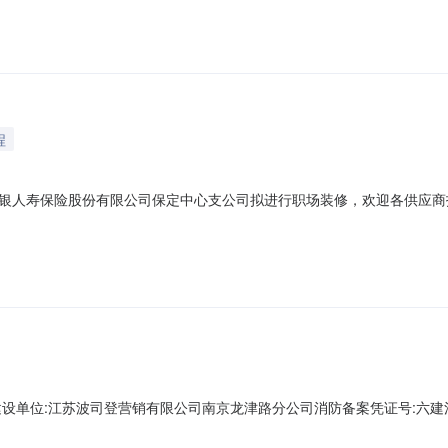
室内装饰工程：1.监理合同明确建设规模（面积），2.系统中合同开工
程
银人寿保险股份有限公司保定中心支公司拟进行职场装修，欢迎各供应商
建筑面积550平方米，使用面积约501.44平米，需装修改造。装修工程
于采购时予以调整，采购人可能取消采购，供应商应予接受。二、参加报名
设单位:江苏波司登营销有限公司南京龙津路分公司消防备案凭证号:六建消备