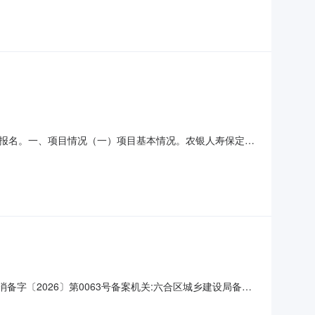
日期、合同竣工日期，需要与系统计划开竣工日期一致，并与
报名。一、项目情况（一）项目基本情况。农银人寿保定中
内容包含室内装饰工程、机电改造工程。(二)资金来源：自
供应商的基本条件1.必须是中国大陆注册的具备独立法人资
字〔2026〕第0063号备案机关:六合区城乡建设局备案