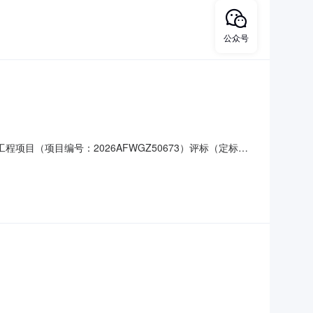
交易中心见证办理状态：通过办理时间：2026
公众号
目（项目编号：2026AFWGZ50673）评标（定标）
团有限公司联合体中标金额：人民币肆仟玖佰伍拾叁万陆仟
6年08月07日办理流程公开累计办理时间：0天0小时23分23