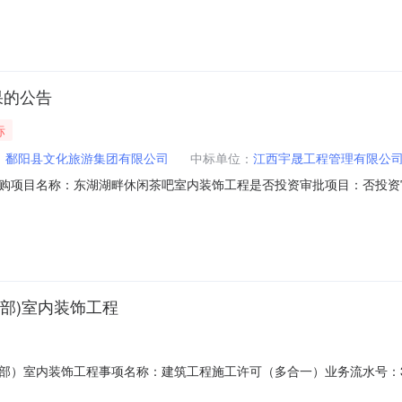
果的公告
标
：
鄱阳县文化旅游集团有限公司
中标单位：
江西宇晟工程管理有限公
购项目名称：东湖湖畔休闲茶吧室内装饰工程是否投资审批项目：否投资
务类型：工程造价咨询服务时限：合同自行约定选取中介日期：2026-08-0710:
作日）合同备案时间：5（个工作日）选取中介方式：邀请直选+竞价邀请的
部)室内装饰工程
室内装饰工程事项名称：建筑工程施工许可（多合一）业务流水号：330102
位：区住房和城市建设局申请单位/申请人：杭州新汇东置业有限公司受理时间：