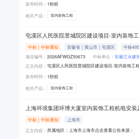
发布时间：
1秒前
期:2026-08-0714:22:24办理流程公开
相关产品：
室内装饰工程
屯溪区人民医院昱城院区建设项目-室内装饰工
中标｜中标通知
安徽省｜黄山市｜屯溪区
中标495
项目编号：
2026AFWGZ50673
中标单位：
安徽兰水建
屯溪区人民医院昱城院区建设项目-室内装饰工程
正文内容：
工作已经结束，中标人已经确定。现将中标结果
发布时间：
1秒前
伍佰零叁圆柒角(￥49536503.7元)评标委员
秒
相关产品：
室内装饰工程
上海环境集团环博大厦室内装饰工程机电安装
中标｜中标通知
上海市
所属地区：上海市上海市点击查看公告来源：
正文内容：