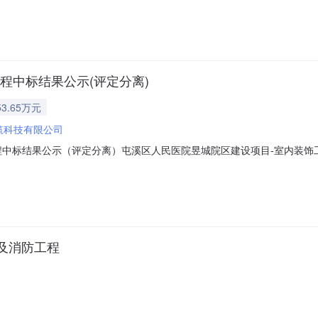
累计办理时间：0天0小时2分29秒招标代理机构提交提交节点：2026-08-07
程中标结果公示(评定分离)
3.65万元
筑科技有限公司
中标结果公示（评定分离）屯溪区人民医院昱城院区建设项目-室内装饰工程项
公示如下：中标人名称：安徽兰水建筑科技有限公司和广东世纪达建设集
会成员名单：谢胜利,贾飞,徐丽丽,张静波,郭其龙,吴胤,吴永祥公示日期：202
及消防工程