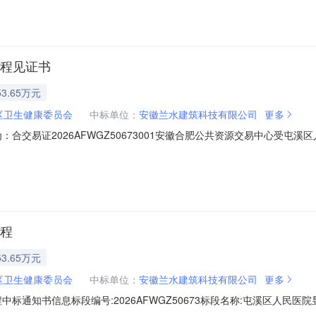
工程见证书
3.65万元
区卫生健康委员会
中标单位：
安徽兰水建筑科技有限公司
更多
合交易证2026AFWGZ50673001安徽合肥公共资源交易中心受屯
:招标人黄山市屯溪区卫生健康委员会项目名称屯溪区人民医院昱城院区建设项
招标集团股份有限公司监管部门黄山市发展和改革委员会（黄山市粮食和
工程
3.65万元
区卫生健康委员会
中标单位：
安徽兰水建筑科技有限公司
更多
标通知书信息标段编号:2026AFWGZ50673标段名称:屯溪区人民医
中标（成交）单位:安徽兰水建筑科技有限公司;广东世纪达建设集团有限公司