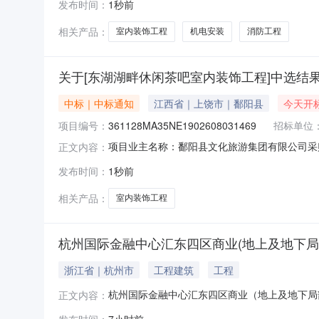
发布时间：
1秒前
相关产品：
室内装饰工程
机电安装
消防工程
关于[东湖湖畔休闲茶吧室内装饰工程]中选结
中标｜中标通知
江西省｜上饶市｜鄱阳县
今天开
项目编号：
361128MA35NE1902608031469
招标单位
项目业主名称：鄱阳县文化旅游集团有限公司采
正文内容：
361128MA35NE1902608031469服
发布时间：
1秒前
间：3（个工作日）签订合同时间：15（个工
司,江西宇晟工程管理有
相关产品：
室内装饰工程
杭州国际金融中心汇东四区商业(地上及地下局
浙江省｜杭州市
工程建筑
工程
杭州国际金融中心汇东四区商业（地上及地下局部）
正文内容：
东四区商业（地上及地下局部）室内装饰工程收件单
发布时间：
7小时前