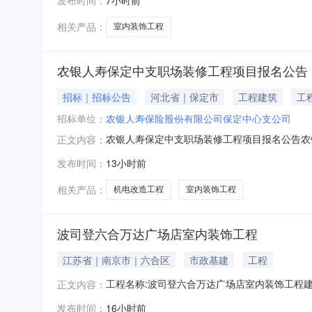
国际金融中心汇东四区商业（地上及地下局部）
经招
相关产品：
室内装饰工程
农银人寿保定中支职场装修工程项目报名公告
招标｜招标公告
河北省｜保定市
工程建筑
工
招标单位：
农银人寿保险股份有限公司保定中心支公司
农银人寿保定中支职场装修工程项目报名公告农
正文内容：
支职场位于保定市复兴中路3108号办公楼四楼，
发布时间：
13小时前
筹。(三)特别说明：报名时的项目需求将可能
格的公司，具备独立承担民事责任
相关产品：
机电改造工程
室内装饰工程
波司登六合万达广场店室内装饰工程
江苏省｜南京市｜六合区
市政基建
工程
工程名称:波司登六合万达广场店室内装饰工程建
正文内容：
日期:2026-08-06摇号结果:未抽中
发布时间：
16小时前