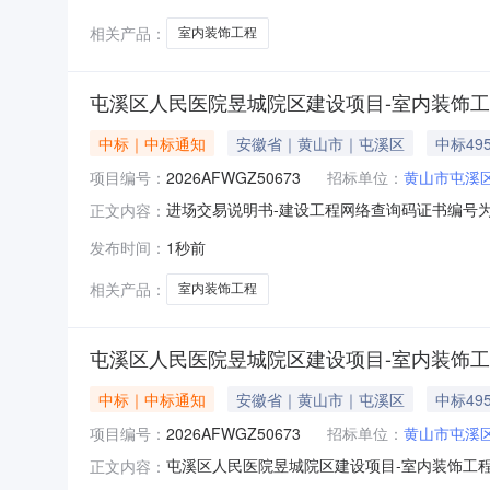
相关产品：
室内装饰工程
屯溪区人民医院昱城院区建设项目-室内装饰
中标｜中标通知
安徽省｜黄山市｜屯溪区
中标495
项目编号：
2026AFWGZ50673
招标单位：
黄山市屯溪
进场交易说明书-建设工程网络查询码证书编号为：
正文内容：
机构）委托对该项目进场交易活动进行见证。兹证
发布时间：
1秒前
项目类别房建招标方式公开招标代理机构安徽省
徽合肥公共资源交易
相关产品：
室内装饰工程
屯溪区人民医院昱城院区建设项目-室内装饰
中标｜中标通知
安徽省｜黄山市｜屯溪区
中标495
项目编号：
2026AFWGZ50673
招标单位：
黄山市屯溪
屯溪区人民医院昱城院区建设项目-室内装饰工程中
正文内容：
健康委员会代理机构:安徽省招标集团股份有限公司