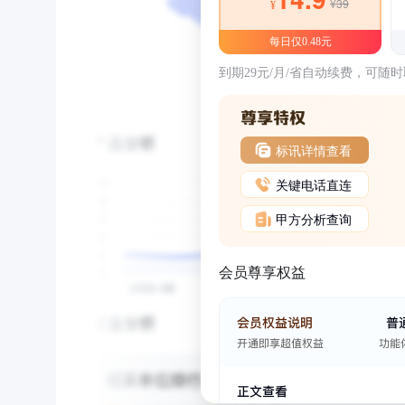
¥39
¥
每日仅0.48元
到期29元/月/省自动续费，可随
标讯详情查看
关键电话直连
甲方分析查询
会员尊享权益