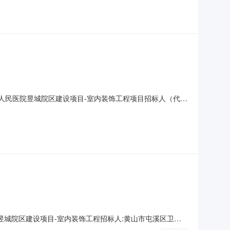
溪区人民医院昱城院区建设项目-室内装饰工程项目招标人（代理
目-室内装饰工程项目编号2026AFWGZ50673工程
物资储备局、黄山市公共资源交易监督管理局）交易平台安
院昱城院区建设项目-室内装饰工程招标人:黄山市屯溪区卫生
中标金额（费率/其他）:4953.65037万元发放日