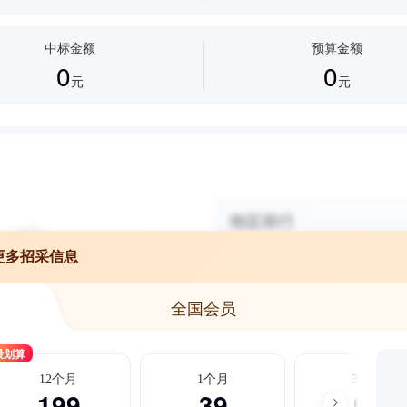
中标金额
预算金额
0
0
元
元
更多招采信息
全国会员
最划算
12个月
1个月
3个月
199
39
99