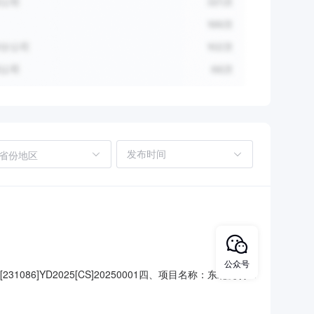
省份地区
公众号
086]YD2025[CS]20250001四、项目名称：东北虎豹科
草原局联系*式：13836347727供应商(乙*)：黑龙