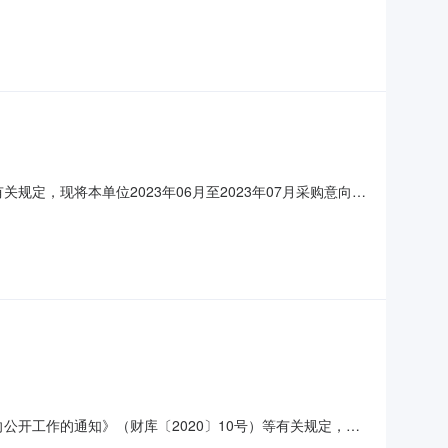
计采购时间备注1东北虎豹科普宣教基地基础工程建设项目采购内
管线2330米配套井42座及基地内亮化、影音系统、监控等
定，现将本单位2023年06月至2023年07月采购意向公
内容：在东宁市内东环路南侧建设约30000平米东北虎豹基
招标内容：东北虎豹科普宣教基地基础工程采购数量：1项
公开工作的通知》（财库〔2020〕10号）等有关规定，现
间备注1东北虎豹科普宣教基地基础工程建设项目采购内容：在东