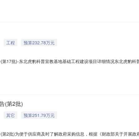
交响应文件。一、项目基本情况项目编号：[231086]Y
工程
预算232.78万元
告(第17批)-东北虎豹科普宣教基地基础工程建设项目详细情况东北虎豹
批)采购单位：东宁市林业和草原局采购项目名称：东北虎豹科普宣教基地基础工
量:1.0000项主要功能或目标:完成东北虎豹科普宣教基地基础工程
(第2批)
其它
预算251.79万元
告(第2批)为便于供应商及时了解政府采购信息，根据《财政部关于开展政府