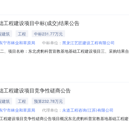
工程建设项目中标(成交)结果公告
程建筑
工程
中标231.77万元
东宁市林业和草原局
中标单位：
黑龙江艺匠建设工程有限公司
]20250001二、项目名称：东北虎豹科普宣教基地基础工程建设项目三、采购
有限公司黑龙江省牡丹江市爱民区北安乡八达村村委会西800米处2,317
建设工程有限公司）品目号品目名称采购标的施工范围施工工
础工程建设项目竞争性磋商公告
程建筑
工程
预算232.78万元
东宁市林业和草原局
代理单位：
永道工程咨询(江苏)有限公司
工程建设项目竞争性磋商公告项目概况东北虎豹科普宣教基地基础工程建
jcg.hlj.gov.cn/)，选择“交易执行-应标-项目投标”，在“未参与项