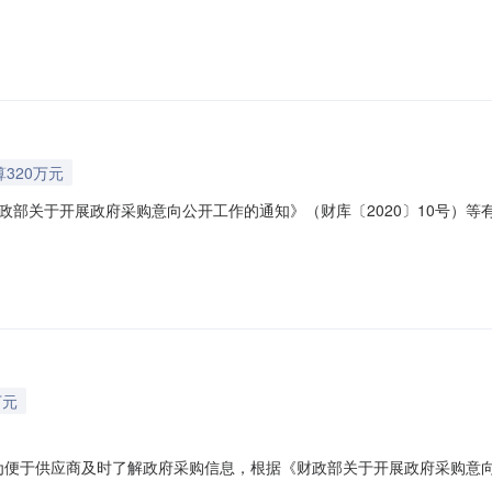
03月采购意向公开如下：序号采购项目名称采购需求概况预算金额(万元)预
数量：1项主要功能或目标：项目占地27935平方米，新建基础工程地下
算320万元
关于开展政府采购意向公开工作的通知》（财库〔2020〕10号）等有关规
(万元)预计采购时间备注1东北虎豹科普宣教基地基础工程建设项目采购
下管线部分，本次项目主要建设内容为该基地地下部分基础设施的配套。
万元
向为便于供应商及时了解政府采购信息，根据《财政部关于开展政府采购意向
购意向公开如下：序号采购项目名称采购需求概况预算金额(万元)预计采购时