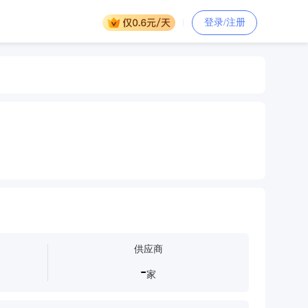
登录/注册
供应商
-
家