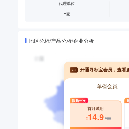
代理单位
-
家
地区分析/产品分析/企业分析
开通寻标宝会员，查看
VIP
单省会员
限购一次
首月试用
14.9
¥39
¥