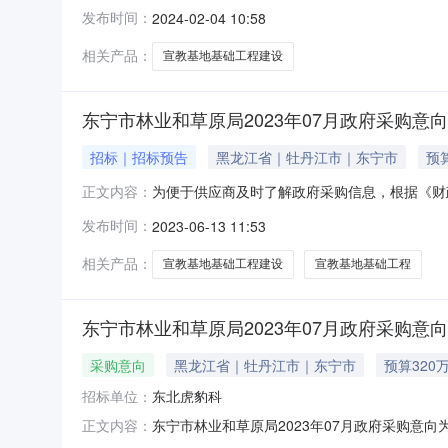
规定，现将本单位2024年02月至2024年
发布时间：
2024-02-04 10:58
容：东北虎豹科普宣教基地基础工程建设项目采购
工程。需满
相关产品：
宣教基地基础工程建设
东宁市林业和草原局2023年07月政府采购意向
招标｜招标预告
黑龙江省｜牡丹江市｜东宁市
预
为便于供应商及时了解政府采购信息，根据《财政部
正文内容：
开如下：序号采购项目名称采购需求概况预算金额
发布时间：
2023-06-13 11:53
地，包括基地灯光亮化系统、基地影音系统、地
主要功能或目标：通过项
相关产品：
宣教基地基础工程建设
宣教基地基础工程
东宁市林业和草原局2023年07月政府采购意向
采购意向
黑龙江省｜牡丹江市｜东宁市
预算320
招标单位：
东北虎豹科
东宁市林业和草原局2023年07月政府采购意
正文内容：
将本单位2023年06月至2023年07月采