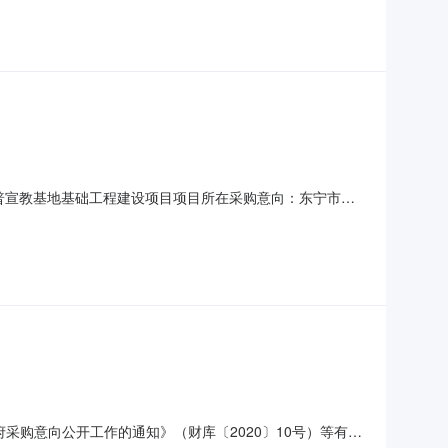
科普宣教基地基础工程建设项目项目所在采购意向：东宁市林
程建设项目预算金额：232.776994万元(人民币)采购品
采购意向公开工作的通知》（财库〔2020〕10号）等有关