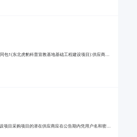
结果合同包1(东北虎豹科普宣教基地基础工程建设项目):供应商名
,746.25元四、主要标的信息合同包1(东北虎豹科普宣教
设项目采购项目的潜在供应商应在公告期内凭用户名和密
目”列表中选择需要参与的项目，确认参与后即可获取采购文件，并于