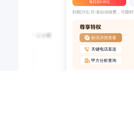
每日仅0.48元
到期29元/月/省自动续费，可随
标讯详情查看
关键电话直连
甲方分析查询
NEW
HOT
5折起
会员尊享权益