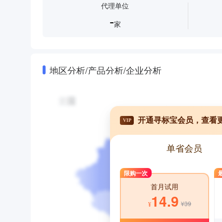
代理单位
-
家
地区分析/产品分析/企业分析
开通寻标宝会员，查看
VIP
单省会员
限购一次
首月试用
14.9
¥39
¥