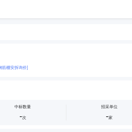
钢筋棚安拆询价]
中标数量
招采单位
-
-
次
家