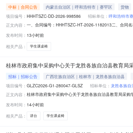
中标｜合同公告
内蒙古自治区｜呼和浩特市｜赛罕区
货物
项目编号：
HHHTSZC-DD-2026-998586
招标单位：
呼和浩特市
一、合同编号：HHHTSZC-HT-2026-1182013二
正文内容：
目名称：呼和浩特市赛罕区昭乌达小学采购订单五、合同
发布时间：
13小时前
18524293041供应商(乙方)：内蒙古朴蕊商贸有限责任
相关产品：
学生课桌椅
桂林市政府集中采购中心关于龙胜各族自治县教育局
招标｜招标公告
广西壮族自治区｜桂林市｜龙胜各族自治县
项目编号：
GLZC2026-G1-280047-GLSZ
招标单位：
龙胜各族自
桂林市政府集中采购中心关于龙胜各族自治县教育局采购
正文内容：
在广西政府采购云平台线上获取获取招标文件，并于2026年08
发布时间：
14小时前
龙胜各族自治县教育局采购学生课桌椅及讲台项目预算总金额（
相关产品：
讲台
学生课桌椅