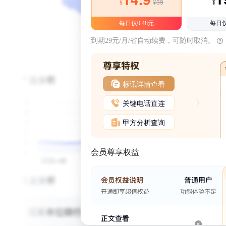
¥39
¥
¥
每日仅0.48元
每日仅
到期29元/月/省自动续费，可随时取消。
标讯详情查看
关键电话直连
甲方分析查询
会员尊享权益