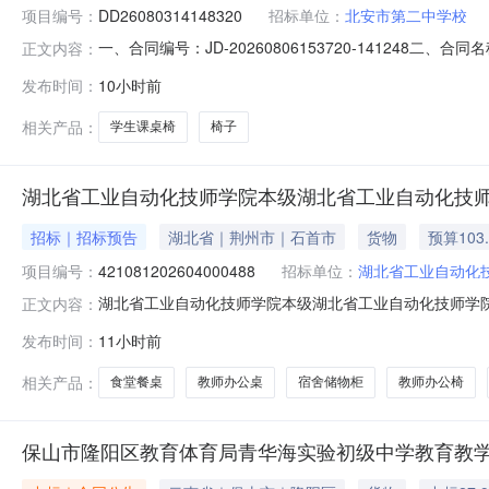
项目编号：
DD26080314148320
招标单位：
北安市第二中学校
一、合同编号：JD-20260806153720-141248
正文内容：
桌椅五、合同主体采购人(甲方)：北安市第二中学校地址：黑
发布时间：
10小时前
市香坊区南直路珠江俊景小区2栋1层4号联系方式：13604
相关产品：
学生课桌椅
椅子
湖北省工业自动化技师学院本级湖北省工业自动化技
招标｜招标预告
湖北省｜荆州市｜石首市
货物
预算103
项目编号：
421081202604000488
招标单位：
湖北省工业自动化
湖北省工业自动化技师学院本级湖北省工业自动化技师学
正文内容：
421081202604000488（二）项目名称：湖北省工
发布时间：
11小时前
况：详见需求公示（二）采购内容及要求：详见需求公示（三）项
四、
相关产品：
食堂餐桌
教师办公桌
宿舍储物柜
教师办公椅
保山市隆阳区教育体育局青华海实验初级中学教育教