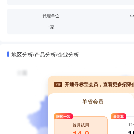
代理单位
-
家
地区分析/产品分析/企业分析
开通寻标宝会员，查看更多招采
VIP
单省会员
限购一次
最划算
1
首月试用
1
14.9