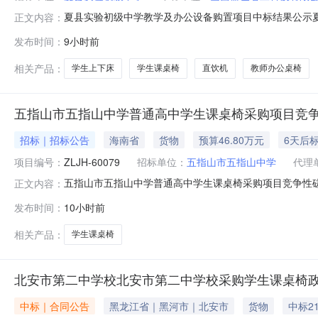
夏县实验初级中学教学及办公设备购置项目中标结果公示
正文内容：
椅、讲桌、教师办公桌椅、教师宿舍桌椅、学生上下床、
发布时间：
9小时前
序，已确定供货中标单位及价格，现将本次采购项目中标结
椅、教师宿舍桌椅类运城华运家居科技有限公司67
相关产品：
学生上下床
学生课桌椅
直饮机
教师办公桌椅
五指山市五指山中学普通高中学生课桌椅采购项目竞
招标｜招标公告
海南省
货物
预算46.80万元
6天后
项目编号：
ZLJH-60079
招标单位：
五指山市五指山中学
代理
五指山市五指山中学普通高中学生课桌椅采购项目竞争性
正文内容：
口壹號北区1栋二单元3002房获取文件，并于2026年8月
发布时间：
10小时前
中学普通高中学生课桌椅采购项目；3.采购方式：竞争性磋商；
相关产品：
学生课桌椅
北安市第二中学校北安市第二中学校采购学生课桌椅
中标｜合同公告
黑龙江省｜黑河市｜北安市
货物
中标2