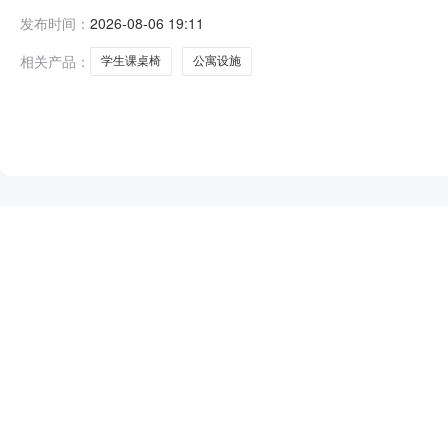
椅及公寓设施采购首次公告日期：2026年07月20日二
发布时间：
2026-08-06 19:11
止时间：2026-08-1009:00:00，更正为：2026-08-2509
相关产品：
学生课桌椅
公寓设施
NEW
HOT
5折起
暂时没有搜索结果…