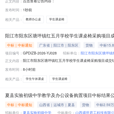
点击查看公告内容：
正文内容：
发布时间：
1秒前
相关产品：
教师办公桌
学生课桌椅
阳江市阳东区塘坪镇红五月学校学生课桌椅采购项目
中标｜中标通知
广东省｜阳江市｜阳东区
货物
中标15.
项目编号：
GPDIZB-2026-YJ028
招标单位：
阳江市阳东区塘坪镇
阳江市阳东区塘坪镇红五月学校学生课桌椅采购项目成交结果公
正文内容：
购结果供应商名称供应商地址成交金额（元）广东藤禧家具有
发布时间：
8小时前
采购标的品牌规格型号数量（单位）单价(元)总价(元)1学生午休
相关产品：
学生午休课桌
学生课桌椅
夏县实验初级中学教学及办公设备购置项目中标结果
中标｜中标通知
山西省｜运城市｜夏县
货物
中标2.59
招标单位：
夏县实验初级中学
中标单位：
山西盛世君工科技有限