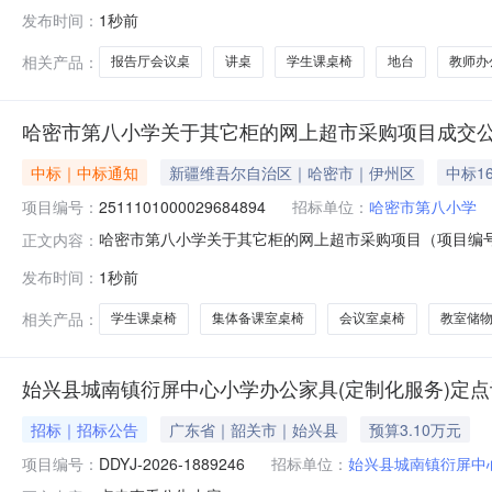
购项目五、合同主体采购人（甲方）：呼和浩特市实验中学地
发布时间：
1秒前
川经开区金凤工业园创业园A-49号联系方式：130995
相关产品：
报告厅会议桌
讲桌
学生课桌椅
地台
教师办
哈密市第八小学关于其它柜的网上超市采购项目成交
中标｜中标通知
新疆维吾尔自治区｜哈密市｜伊州区
中标16
项目编号：
2511101000029684894
招标单位：
哈密市第八小学
哈密市第八小学关于其它柜的网上超市采购项目（项目编号:2
正文内容：
的网上超市采购项目采购项目项目编号:2511101000029
发布时间：
1秒前
目所在行政区划名称:新疆维吾尔自治区哈密市伊州区报价起
相关产品：
学生课桌椅
集体备课室桌椅
会议室桌椅
教室储
始兴县城南镇衍屏中心小学办公家具(定制化服务)定
招标｜招标公告
广东省｜韶关市｜始兴县
预算3.10万元
项目编号：
DDYJ-2026-1889246
招标单位：
始兴县城南镇衍屏中