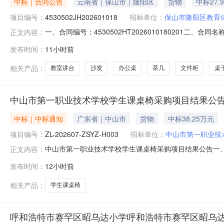
中标｜合同公告
云南省｜保山市｜隆阳区
货物
中标27.
项目编号：
4530502JH202601018
招标单位：
保山市隆阳区教育
一、合同编号：4530502HT2026010180201二、
正文内容：
目名称：青华海实验初级中学教育教学设施设备采购五、合同
发布时间：
11小时前
应商（乙方）：云南万鼎教学设备有限公司地址：云南省昆明
相关产品：
教室讲台
沙发
办公桌
茶几
文件柜
桌
中山市第一职业技术学校学生课桌椅采购项目结果公
中标｜中标通知
广东省｜中山市
货物
中标38.25万元
项目编号：
ZL-202607-ZSYZ-H003
招标单位：
中山市第一职业技
中山市第一职业技术学校学生课桌椅采购项目结果公告一、项目
正文内容：
名称供应商地址中标（成交）金额中山市艺特佳家具有限公司
发布时间：
12小时前
总价(元)1-1学生课桌椅650mm*450mm*30mm±2
相关产品：
学生课桌椅
呼和浩特市赛罕区昭乌达小学呼和浩特市赛罕区昭乌