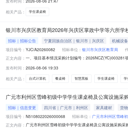
发布时间：
2026-08-06 21:47
数量（单位）单价(元)总价(元)1学生课桌椅今典桌子：600*400*（
相关产品：
学生课桌椅
银川市兴庆区教育局2026年兴庆区掌政中学等六所
招标｜招标公告
宁夏回族自治区｜银川市｜兴庆区
机械设备
项目编号：
YJC/A20260082
招标单位：
银川市兴庆区教育局
一、项目基本情况采购计划编号：2026NCZ(YC)0032
正文内容：
（元）：6320000.00最高限价（如有）：632000
发布时间：
2026-08-06 19:33
区掌政中学等六所学校设施设备采购项目（一标段）餐桌椅等
相关产品：
台式计算机
餐桌椅
智慧黑板
学生课桌椅
学
广元市利州区雪峰初级中学学生课桌椅及公寓设施采购
招标｜信息变更
四川省｜广元市｜利州区
家具建材
货物
项目编号：
N5108022026000068
招标单位：
广元市利州区雪峰初
广元市利州区雪峰初级中学学生课桌椅及公寓设施采购采购更
正文内容：