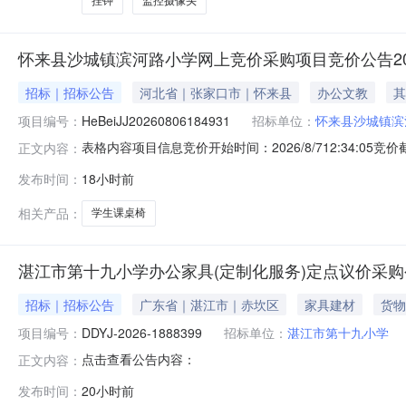
挂钟
监控摄像头
怀来县沙城镇滨河路小学网上竞价采购项目竞价公告20260
招标｜招标公告
河北省｜张家口市｜怀来县
办公文教
其
项目编号：
HeBeiJJ20260806184931
招标单位：
怀来县沙城镇滨
表格内容项目信息竞价开始时间：2026/8/712:34:05竞价截止
正文内容：
镇滨河路小学网上竞价采购项目202608061849采购
发布时间：
18小时前
名称品牌预算单价参数数量学生课桌椅未指定300.00桌子产品主
相关产品：
学生课桌椅
湛江市第十九小学办公家具(定制化服务)定点议价采购
招标｜招标公告
广东省｜湛江市｜赤坎区
家具建材
货物
项目编号：
DDYJ-2026-1888399
招标单位：
湛江市第十九小学
点击查看公告内容：
正文内容：
发布时间：
20小时前