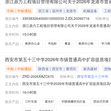
浙江鼎力工程项目管理有限公司关于2026年龙港市普
中标｜中标通知
浙江省｜温州市｜龙港市
机械设备
工程
项目编号：
330383264000010000033-ZJDL20260716
招标单位
浙江鼎力工程项目管理有限公司关于2026年龙港市普通高中办学条
正文内容：
称：2026年龙港市普通高中办学条件提升设备采购项目三
发布时间：
15小时前
3522826（元）温州市宁盛楼宇配套设施有限公司龙金大
相关产品：
教师办公桌
书包柜
餐盘
教师办公椅
学习椅
西安市第五十三中学2026年市级普通高中扩容提质项
中标｜中标通知
陕西省｜西安市｜雁塔区
家具建材
货物
项目编号：
ZRD-2026XAZC670
招标单位：
西安市第五十三中学
西安市第五十三中学2026年市级普通高中扩容提质项目高中
正文内容：
提质项目高中教室课桌椅及设备三、采购结果合同包1(2
发布时间：
16小时前
审价格西安华沣教学设备有限公司西安市新城区韩森路287号博爱
相关产品：
三叶吊扇
紫光灯
护眼格栅荧光灯盘
壁挂式空调