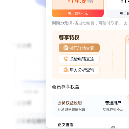
¥39
¥
¥
每日仅0.48元
每日仅
到期29元/月/省自动续费，可随时取消。
标讯详情查看
关键电话直连
甲方分析查询
会员尊享权益