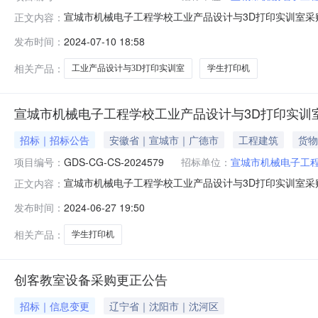
宣城市机械电子工程学校工业产品设计与3D打印实训室采购项
正文内容：
印实训室采购项目三、成交信息供应商名称：安徽佐铭建
发布时间：
2024-07-10 18:58
（1900120.00元）评审报价：人民币壹佰玖拾万零壹佰
规格型号：X8S等
相关产品：
工业产品设计与3D打印实训室
学生打印机
宣城市机械电子工程学校工业产品设计与3D打印实训
招标｜招标公告
安徽省｜宣城市｜广德市
工程建筑
货物
项目编号：
GDS-CG-CS-2024579
招标单位：
宣城市机械电子工
宣城市机械电子工程学校工业产品设计与3D打印实训室采
正文内容：
公共资源交易中心网（ggzyjy.xuancheng.gov.
发布时间：
2024-06-27 19:50
一、项目基本情况项目编号：GDS-CG-CS-20245
相关产品：
学生打印机
创客教室设备采购更正公告
招标｜信息变更
辽宁省｜沈阳市｜沈河区