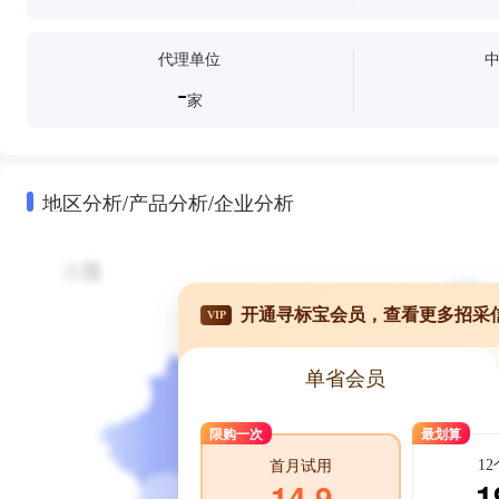
代理单位
-
家
地区分析/产品分析/企业分析
开通寻标宝会员，查看更多招采
VIP
单省会员
限购一次
最划算
1
首月试用
1
14.9