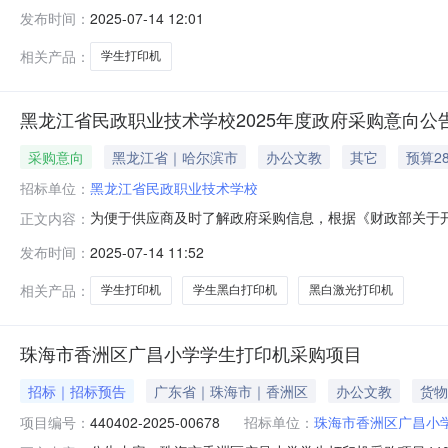
采购项目名称采购需求概况预算金额(万元)预计采购时间
发布时间：
2025-07-14 12:01
印0.2950002025年07月无本次公开的采购意向是
相关产品：
学生打印机
黑龙江省民政职业技术学校2025年度政府采购意向公告(
采购意向
黑龙江省｜哈尔滨市
办公文教
其它
预算2
招标单位：
黑龙江省民政职业技术学校
为便于供应商及时了解政府采购信息，根据《财政部关于开展
正文内容：
采购项目名称采购需求概况预算金额(万元)预计采购时间
发布时间：
2025-07-14 11:52
黑白激光打印机0.2800002025年07月无本次公
2025年07月14日
相关产品：
学生打印机
学生黑白打印机
黑白激光打印机
珠海市香洲区广昌小学学生打印机采购项目
招标｜招标预告
广东省｜珠海市｜香洲区
办公文教
货物
项目编号：
440402-2025-00678
招标单位：
珠海市香洲区广昌小