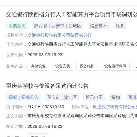
交通银行陕西省分行人工智能算力平台项目市场调研
采购意向
陕西省｜西安市｜新城区
信息技术
服务
招标单位：
交通银行股份有限公司陕西省分行
交通银行陕西省分行人工智能算力平台项目市场调研公告
正文内容：
应商参会。一、项目概况（一）项目名称：交通银行陕西省
发布时间：
2026-08-06 19:23
包括：NPU算力服务器4台及配套存储一台，GPGPU
设人工智能金融服务场景，最终将选定1
相关产品：
存储设备
设备安装
设备维护
设备运行保障
NEW
HOT
5折起
重庆某学校存储设备采购询比公告
招标｜招标公告
重庆市｜渝北区
通讯电子
货物
预算
项目编号：
YC-CH-202610130
招标单位：
联通数字科技有限公司
重庆某学校存储设备采购询比采购公告本询比采购项目为重庆
正文内容：
为：重庆市两江新区金开大道西段186号,采购代理机构
发布时间：
2026-08-06 19:23
标的物能力的潜在应答人（以下简称应答人）以电子方式应
暂时没有搜索结果…
算设备。1.3本项目设