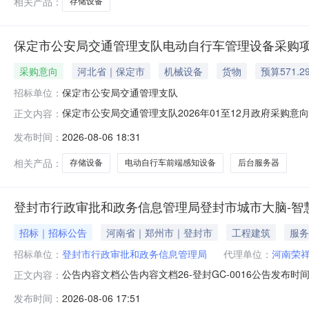
相关产品：
存储设备
保定市公安局交通管理支队电动自行车管理设备采购
采购意向
河北省｜保定市
机械设备
货物
预算571.2
招标单位：
保定市公安局交通管理支队
保定市公安局交通管理支队2026年01至12月政府采
正文内容：
目项目所在采购意向：保定市公安局交通管理支队2026
发布时间：
2026-08-06 18:31
设备采购项目预算金额：571.296100万元(人民币
台服务器、存储设备。
相关产品：
存储设备
电动自行车前端感知设备
后台服务器
登封市行政审批和政务信息管理局登封市城市大脑-智慧
招标｜招标公告
河南省｜郑州市｜登封市
工程建筑
服务
招标单位：
登封市行政审批和政务信息管理局
代理单位：
河南荣
公告内容文档公告内容文档26-登封GC-0016公告发布
正文内容：
期）智慧教育（第一阶段）项目已由相关部门备案审批，招
发布时间：
2026-08-06 17:51
条件，现在郑州市公共资源交易中心登封分中心平台对该项目进行公开招标