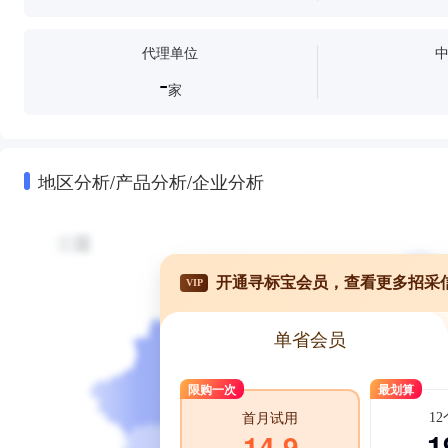
代理单位
-
家
地区分析/产品分析/企业分析
开通寻标宝会员，查看更多招采
VIP
单省会员
限购一次
最划算
1
首月试用
1
14.9