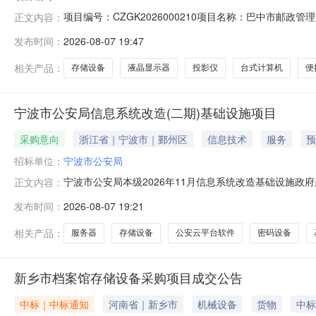
项目编号：CZGK2026000210项目名称：巴中市
正文内容：
水器，便携式计算机，平板式计算机，其他生活用电器，
发布时间：
2026-08-07 19:47
他处置服务机构联系方式：010-83940766处置服务机构网址
相关产品：
存储设备
液晶显示器
投影仪
台式计算机
便
宁波市公安局信息系统改造(二期)基础设施项目
采购意向
浙江省｜宁波市｜鄞州区
信息技术
服务
预
招标单位：
宁波市公安局
宁波市公安局本级2026年11月信息系统改造基础设施
正文内容：
目所在采购意向：宁波市公安局本级2026年11月信息
发布时间：
2026-08-07 19:21
目预算金额：2193.510000万元(人民币)采购品目：A0
相关产品：
服务器
存储设备
公安云平台软件
密码设备
新乡市档案馆存储设备采购项目成交公告
中标｜中标通知
河南省｜新乡市
机械设备
货物
中标