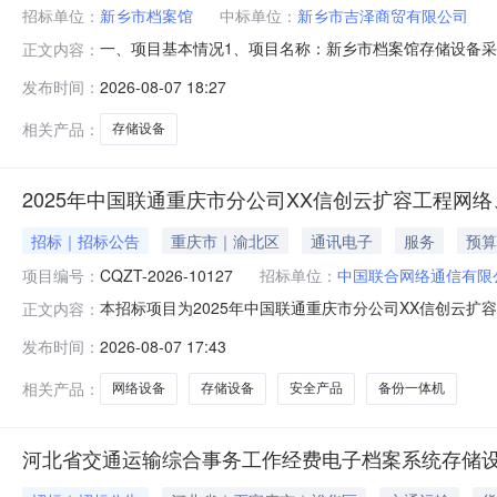
招标单位：
新乡市档案馆
中标单位：
新乡市吉泽商贸有限公司
一、项目基本情况1、项目名称：新乡市档案馆存储设备采购
正文内容：
限公司成交金额：人民币129900.00元，大写人民币
发布时间：
2026-08-07 18:27
档案馆：0373-3669106
相关产品：
存储设备
2025年中国联通重庆市分公司XX信创云扩容工程网
招标｜招标公告
重庆市｜渝北区
通讯电子
服务
预算
项目编号：
CQZT-2026-10127
招标单位：
中国联合网络通信有限
本招标项目为2025年中国联通重庆市分公司XX信创云扩容
正文内容：
分公司，招标代理机构为中通服供应链股份有限公司重庆分
发布时间：
2026-08-07 17:43
人（以下简称投标人）可前来投标。1．项目概况与招标内容1
要求详见技
相关产品：
网络设备
存储设备
安全产品
备份一体机
河北省交通运输综合事务工作经费电子档案系统存储