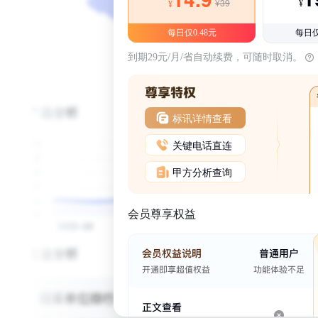
¥39
¥
¥
每日仅0.48元
每日仅
到期29元/月/省自动续费，可随时取消。
标讯详情查看
关键电话直连
甲方分析查询
会员尊享权益