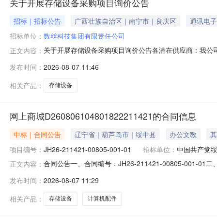
关于开展存储设备采购项目询价公告
招标｜招标公告
广西壮族自治区｜南宁市｜良庆区
通讯电子
招标单位：
数丝科技集团有限责任公司
关于开展存储设备采购项目询价公告各潜在供应商：我公
正文内容：
项目主要内容采购一批存储设备。二、参加报价要求（一）
发布时间：
2026-08-07 11:46
相关的国家法律、法规的规定，具有良好的信誉和诚实的商业道德。
能参与本次报价
相关产品：
存储设备
网上商城D260806104801822211421的合同信息
中标｜合同公告
辽宁省｜葫芦岛市｜绥中县
办公文教
其
项目编号：
JH26-211421-00805-001-01
招标单位：
中国共产党
合同公告一、合同编号：JH26-211421-00805-001
正文内容：
等，如有）：JH26-211421-00805四、项目名
发布时间：
2026-08-07 11:29
方式：175****6111供应商（乙方）：绥中县绥中
相关产品：
存储设备
计算机配件