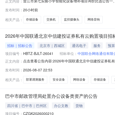
晋江市第七实验小学智能化设备增补项目询价比选公告一、
正文内容：
播、办公室网络、无线传输等智能化配套设施，提升日常
发布时间：
20小时前
资格条件的单位踊跃报名参与。二、项目信息（一）项目
储设备、网络音响参数不低于采购清单标准，满
相关产品：
存储设备
交换机
监控摄像头
网络音响
2026年中国联通北京中信建投证券私有云购置项目招
招标｜招标公告
北京市｜西城区
通讯电子
服务
预算
项目编号：
HBTZ-BJLT-26041
招标单位：
中国联合网络通信有限
点击查看公告内容:2026年中国联通北京中信建投证券私有
正文内容：
发布时间：
2026-08-07 22:53
相关产品：
部署调测服务
安全设备
网络设备
存储设备
巴中市邮政管理局处置办公设备类资产的公告
四川省｜巴中市｜巴州区
办公文教
货物
项目编号：
CZGK2026000210