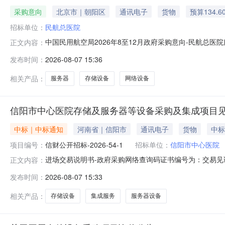
采购意向
北京市｜朝阳区
通讯电子
货物
预算134.6
招标单位：
民航总医院
中国民用航空局2026年8至12月政府采购意向-民航
正文内容：
2026年8至12月政府采购意向采购单位：民航总医院采购项
发布时间：
2026-08-07 15:36
备,A02010104服务器,A02010507网络存储
相关产品：
服务器
存储设备
网络设备
信阳市中心医院存储及服务器等设备采购及集成项目
中标｜中标通知
河南省｜信阳市
通讯电子
货物
中标
项目编号：
信财公开招标-2026-54-1
招标单位：
信阳市中心医院
进场交易说明书-政府采购网络查询码证书编号为：交易见证
正文内容：
完成交易事项，特此证明。采购人信阳市中心医院标段名称信
发布时间：
2026-08-07 15:33
开招标代理机构河南德新工程管理咨询有限公司监管部门
司统一社会信用代码中标价
相关产品：
存储设备
集成服务
服务器设备