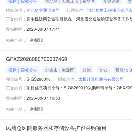
招标｜招标公告
河北省｜石家庄市｜裕华区
交通运输
货
招标单位：
河北省交通运输厅
代理单位：
河北华恒工程项目管理
竞争性磋商公告项目概况：河北省交通运输综合事务工作
正文内容：
料，并及时查看有无澄清和修改，并于2026年8月19日
发布时间：
2026-08-07 17:41
备采购项目采购方式：竞争性磋商预算金额：42万元最高
受联合体。二、申请人的资格
相关产品：
存储设备
GFXZ2026080700037469
招标｜招标公告
北京市｜海淀区
其他
其它
预算13.
项目编号：
S-GS260010
招标单位：
太极计算机股份有限公司
项目信息项目令号：S-GS260010采购申请单号：GFXZ20
正文内容：
采购报价截止时间：2026-08-1400:00:00计划
发布时间：
2026-08-07 16:53
华为存储询价文件.docx采购需求说明：备注：采购明
相关产品：
存储设备
民航总医院服务器和存储设备扩容采购项目