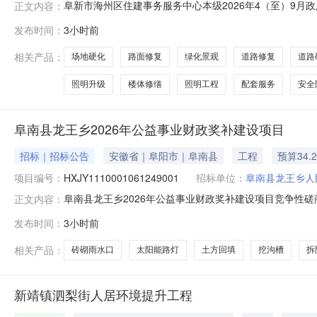
阜新市海州区住建事务服务中心本级2026年4（至）9
正文内容：
10号）等有关规定，现将阜新市海州区住建事务服务中心
发布时间：
3小时前
备注发布日期1海州区部分小区基础设施提升项目海州区内
山），休闲坐椅4套，4米高太阳能
相关产品：
场地硬化
路面修复
绿化景观
道路修复
道路
照明升级
楼体修缮
照明工程
配套服务
安全
阜南县龙王乡2026年公益事业财政奖补建设项目
招标｜招标公告
安徽省｜阜阳市｜阜南县
工程
预算34.
项目编号：
HXJY1110001061249001
招标单位：
阜南县龙王乡人
阜南县龙王乡2026年公益事业财政奖补建设项目竞争性
正文内容：
(https://fnxzq.etrading.cn/)获取采购文件，
发布时间：
3小时前
龙王乡2026年公益事业财政奖补建设项目采购方式：竞争性磋
相关产品：
砖砌雨水口
太阳能路灯
土方回填
挖沟槽
拆
新靖镇泗梨街人居环境提升工程