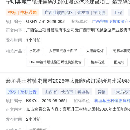
宁明县城中镇珠连码头跨江渡运体系建设项目-攀龙码
中标｜中标通知
广西壮族自治区｜崇左市｜宁明县
工程
项目编号：
GXHY(ZB)-2026-002
招标单位：
广西宁明飞越旅游产
广西弘业项目管理有限公司受广西宁明飞越旅游产业投资有
正文内容：
判方式进行采购。现就本次采购的成交结果公告如下：一、项目
发布时间：
1小时前
三、采购项目简要说明：新建船舶系船柱，新建河堤加固，植草护
DN8
相关产品：
水泥杆
人行道混凝土面层
太阳能路灯
芝麻灰花
DN800钢带增强聚乙烯螺旋波纹管
格宾石笼
配电箱
襄垣县王村镇史属村2026年太阳能路灯采购询比采购
招标｜招标公告
山西省｜长治市｜襄垣县
货物
1天后标
项目编号：
BKXYJJ[2026-08-065]
招标单位：
襄垣县王村镇史属
点击查看公告内容：襄垣县王村镇史属村2026年太阳能路灯
正文内容：
发布时间：
2小时前
相关产品：