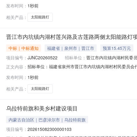
克镇人民政府关于道路灯具的网上超市采购项目采购项目项目编号
发布时间：
1秒前
所在行政区划编码:654201项目所在行政区划名称:新
相关产品：
太阳能路灯
晋江市内坑镇内湖村莲兴路及古莲路两侧太阳能路灯
中标｜中标通知
福建省｜泉州市｜晋江市
预算15.45万元
项目编号：
JJNC20260522
招标单位：
晋江市内坑镇内湖村民委
招标单位：福建省泉州市晋江市内坑镇内湖村村民委员会代理
正文内容：
态：已公示晋江市内坑镇内湖村莲兴路及古莲路两侧太阳
发布时间：
1秒前
JJNC20260522二、项目名称：晋江市内坑镇内湖
晋江市内坑镇宅内村吉安中路591号三楼
相关产品：
太阳能路灯
乌拉特前旗和美乡村建设项目
内蒙古自治区｜巴彦淖尔市｜乌拉特前旗
项目编号：
202615082300000103