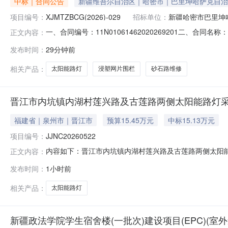
中标｜合同公告
新疆维吾尔自治区｜哈密市｜巴里坤哈萨克自治
项目编号：
XJMTZBCG(2026)-029
招标单位：
新疆哈密市巴里坤
一、合同编号：11N01061462020269201二、合
正文内容：
庄子村和美乡村基础设施建设项目五、合同主体采购人（甲方
发布时间：
29分钟前
（乙方）：新疆瑞硕建筑工程有限公司地址：新疆哈密市伊州
相关产品：
太阳能路灯
浸塑网片围栏
砂石路维修
晋江市内坑镇内湖村莲兴路及古莲路两侧太阳能路灯
福建省｜泉州市｜晋江市
预算15.45万元
中标15.13万元
项目编号：
JJNC20260522
内容如下：晋江市内坑镇内湖村莲兴路及古莲路两侧太阳能路
正文内容：
他挂牌价格154500.00元转出方福建省泉州市晋江市内坑镇
发布时间：
1小时前
相关产品：
太阳能路灯
新疆政法学院学生宿舍楼(一批次)建设项目(EPC)(室