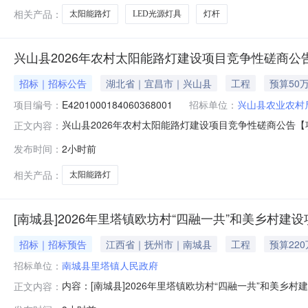
相关产品：
太阳能路灯
LED光源灯具
灯杆
兴山县2026年农村太阳能路灯建设项目竞争性磋商公
招标｜招标公告
湖北省｜宜昌市｜兴山县
工程
预算50
项目编号：
E4201000184060368001
招标单位：
兴山县农业农村
兴山县2026年农村太阳能路灯建设项目竞争性磋商公告
正文内容：
毂清风等投标人客户端获取采购文件，并于2026年08月18日
发布时间：
2小时前
号：420526-2026-002813、项目名称：兴山县20
相关产品：
太阳能路灯
[南城县]2026年里塔镇欧坊村“四融一共”和美乡村建设
招标｜招标预告
江西省｜抚州市｜南城县
工程
预算22
招标单位：
南城县里塔镇人民政府
内容：[南城县]2026年里塔镇欧坊村“四融一共”和美
正文内容：
门名称：监管部门联系电话：交易中心名称：交易中心联