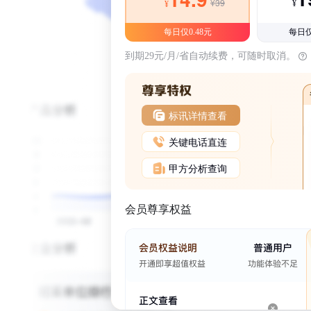
¥39
¥
¥
每日仅0.48元
每日仅
到期29元/月/省自动续费，可随时取消。
标讯详情查看
关键电话直连
甲方分析查询
会员尊享权益