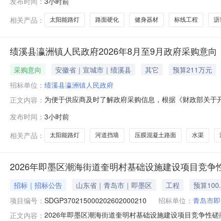
发布时间：
3小时前
12026年里塔镇欧坊村“四融一共”和美乡村建设项目南城县
30盏等。施工22
相关产品：
太阳能路灯
路面硬化
健身器材
标线工程
沥
绩溪县瀛洲镇人民政府2026年8月至9月政府采购意向
采购意向
安徽省｜宣城市｜绩溪县
其它
预算211万元
招标单位：
绩溪县瀛洲镇人民政府
为便于供应商及时了解政府采购信息，根据《财政部关于开展
正文内容：
意向公开如下：序号采购项目名称采购需求概况预算金额
发布时间：
3小时前
3823平方米；新建混凝土道路约936平方米；新建河道挡
立方米；新放铸铁
相关产品：
太阳能路灯
河道挡墙
压膜混凝土路面
水渠
2026年即墨区潮海街道奎明村基础设施建设项目竞争
招标｜招标公告
山东省｜青岛市｜即墨区
工程
预算100
项目编号：
SDGP370215000202602000210
招标单位：
青岛市即
2026年即墨区潮海街道奎明村基础设施建设项目竞争性
正文内容：