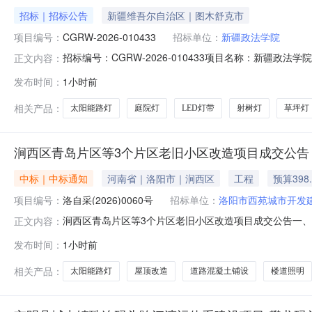
招标｜招标公告
新疆维吾尔自治区｜图木舒克市
项目编号：
CGRW-2026-010433
招标单位：
新疆政法学院
招标编号：CGRW-2026-010433项目名称：新疆政法学
正文内容：
话：13109978760截止时间：2026-08-1018:
发布时间：
1小时前
灯、草坪灯等产品具体情况如下：一、工程概况:1.工程地
相关产品：
太阳能路灯
庭院灯
LED灯带
射树灯
草坪灯
涧西区青岛片区等3个片区老旧小区改造项目成交公告
中标｜中标通知
河南省｜洛阳市｜涧西区
工程
预算398
项目编号：
洛自采(2026)0060号
招标单位：
洛阳市西苑城市开发
涧西区青岛片区等3个片区老旧小区改造项目成交公告一、项目
正文内容：
争性磋商4.采购公告发布日期：2026年7月27日5.评审日
发布时间：
1小时前
个老旧小区，主要包含小区太阳能路灯，楼道照明，监控
相关产品：
太阳能路灯
屋顶改造
道路混凝土铺设
楼道照明