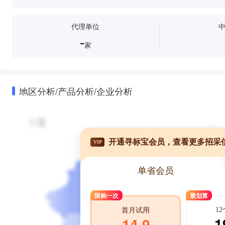
代理单位
-
家
地区分析/产品分析/企业分析
开通寻标宝会员，查看更多招采
VIP
单省会员
限购一次
最划算
1
首月试用
1
14.9