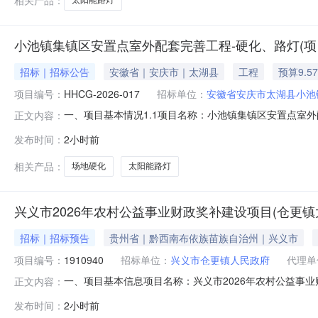
太阳能路灯
小池镇集镇区安置点室外配套完善工程-硬化、路灯(项目编号
招标｜招标公告
安徽省｜安庆市｜太湖县
工程
预算9.5
项目编号：
HHCG-2026-017
招标单位：
安徽省安庆市太湖县小池
一、项目基本情况1.1项目名称：小池镇集镇区安置点室外配套
正文内容：
理机构：安徽汇恒建设工程项目管理有限公司1.5资金落实情况
发布时间：
2小时前
容为安装太阳能路灯及场地硬化，具体详见工程施工图纸、
相关产品：
场地硬化
太阳能路灯
兴义市2026年农村公益事业财政奖补建设项目(仓更
招标｜招标预告
贵州省｜黔西南布依族苗族自治州｜兴义市
项目编号：
1910940
招标单位：
兴义市仓更镇人民政府
代理单
一、项目基本信息项目名称：兴义市2026年农村公益事业财政
正文内容：
二、公示期限（不少于2个工作日）时间：2026年08月
发布时间：
2小时前
反馈给代理机构）1、采购人信息采购单位名称：兴义市仓更