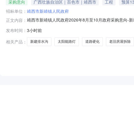
采购意向
广西壮族自治区｜百色市｜靖西市
工程
预算1
招标单位：
靖西市新靖镇人民政府
靖西市新靖镇人民政府2026年8月至10月政府采购意向
正文内容：
月至10月政府采购意向采购单位：靖西市新靖镇人民政府采
发布时间：
3小时前
沟、垃圾处理池、道路硬化、村屯绿化、篮球场改造、老旧
购工作的初步安排
相关产品：
新建排水沟
太阳能路灯
道路硬化
老旧房屋拆除
NEW
HOT
5折起