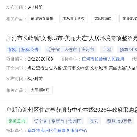
青岛市政府采购电子交易系统（布络）（https://qd.hubofb
发布时间：
3小时前
账号注册。未按规定获取的采购文件不受法律保护，由此引起的一
相关产品：
铺设沥青路面
雨水箅子更换
太阳能路灯
化粪池
庄河市长岭镇“文明城市-美丽大连”人居环境专项整治
招标｜招标公告
辽宁省｜大连市｜庄河市
工程
预算44.
项目编号：
DXZ2026103
招标单位：
庄河市长岭镇人民政府
代
点击查看公告内容:庄河市长岭镇“文明城市-美丽大连”人居
正文内容：
发布时间：
3小时前
相关产品：
太阳能路灯
阜新市海州区住建事务服务中心本级2026年政府采购
采购意向
辽宁省｜阜新市｜海州区
其它
预算150万元
招标单位：
阜新市海州区住建事务服务中心