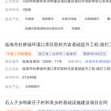
乌拉特前旗和美乡村建设项目建设项目环境影响登记表填表日
正文内容：
苏木、乌拉山镇、额尔登布拉格苏木、先锋镇、新安镇、西
发布时间：
1秒前
科技局法定代表人杨拥军联系人王强联系电话138****864
相关产品：
垃圾箱
道路硬化
垃圾压缩箱
太阳能路灯
翻
挂桶式新能源电动垃圾转运车
挖掘机
临海市杜桥镇环溪口库区联村共富基础提升工程-路灯
中标｜中标通知
浙江省｜台州市｜临海市
预算59.84万元
项目编号：
临发改基综〔2026〕71号
招标单位：
临海市杜桥镇南
临海市杜桥镇环溪口库区联村共富基础提升工程-路灯工
正文内容：
《浙江省招标投标条例》的有关规定对评标结果予以公示
发布时间：
27分钟前
提出异议或按照《工程建设项目招标投标活动投诉处理办
项目登记号：临限招2026092东监管部门：临海
相关产品：
太阳能路灯
石人子乡韩家庄子村和美乡村基础设施建设项目合同