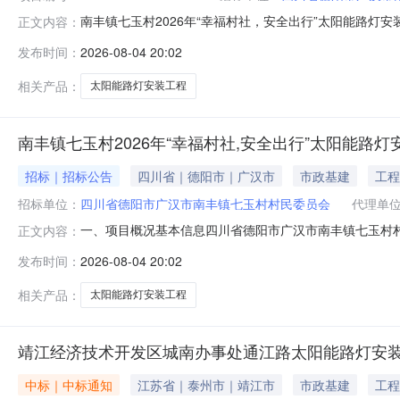
南丰镇七玉村2026年“幸福村社，安全出行”太阳能路
正文内容：
玉村2026年“幸福村社，安全出行”太阳能路灯安装工
发布时间：
2026-08-04 20:02
号：SC06002420260340。2.项目名称：南丰镇
构：成
相关产品：
太阳能路灯安装工程
南丰镇七玉村2026年“幸福村社,安全出行”太阳能路灯
招标｜招标公告
四川省｜德阳市｜广汉市
市政基建
工程
招标单位：
四川省德阳市广汉市南丰镇七玉村村民委员会
代理单
一、项目概况基本信息四川省德阳市广汉市南丰镇七玉村村
正文内容：
153349.64元计划工期/二、投标人资格要求1.具有
发布时间：
2026-08-04 20:02
依法缴纳税收和社会保障资金的良好记录；5.参加本次采
（1）供应商须具备行政
相关产品：
太阳能路灯安装工程
靖江经济技术开发区城南办事处通江路太阳能路灯安
中标｜中标通知
江苏省｜泰州市｜靖江市
市政基建
工程