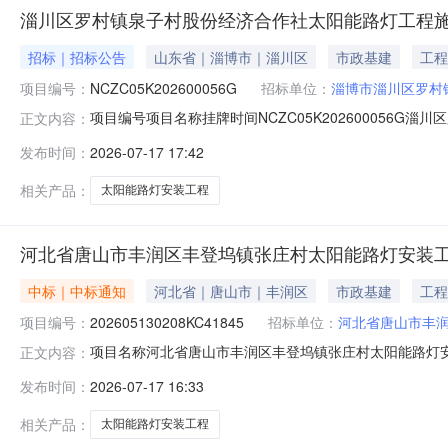
淄川区罗村镇泉子村股份经济合作社太阳能路灯工程
招标｜招标公告
山东省｜淄博市｜淄川区
市政基建
工程
项目编号：
NCZC05K202600056G
招标单位：
淄博市淄川区罗村
项目编号项目名称挂牌时间NCZC05K202600056G淄
正文内容：
基本情况名称淄博市淄川区罗村镇泉子村股份经济合作社住址淄
发布时间：
2026-07-17 17:42
2026年07月26日标的展示地点淄川区罗村镇泉子村
相关产品：
太阳能路灯安装工程
河北省唐山市丰润区丰登坞镇张庄村太阳能路灯安装
中标｜中标通知
河北省｜唐山市｜丰润区
市政基建
工程
项目编号：
202605130208KC41845
招标单位：
河北省唐山市丰
项目名称河北省唐山市丰润区丰登坞镇张庄村太阳能路灯安装工
正文内容：
委员会受让方河北鑫鼎建设工程有限公司成交价格206200元交易
发布时间：
2026-07-17 16:33
相关产品：
太阳能路灯安装工程