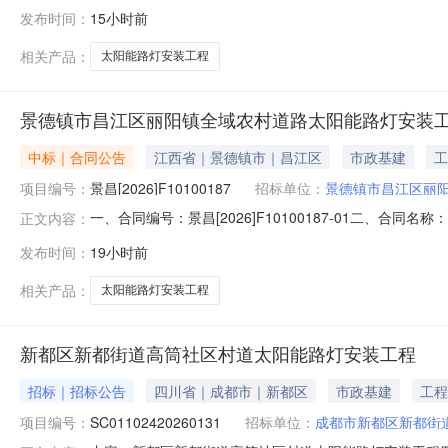
筒社区居民委员会委托，拟对“新都区新都街道高筒社区
发布时间：
15小时前
SC01102420260131；采购编号：KDCX-CG2
相关产品：
太阳能路灯安装工程
景德镇市昌江区丽阳镇全域农村道路太阳能路灯安装
中标｜合同公告
江西省｜景德镇市｜昌江区
市政基建
工
项目编号：
景昌[2026]F10100187
招标单位：
景德镇市昌江区丽
一、合同编号：景昌[2026]F10100187-01二、合
正文内容：
镇市昌江区丽阳镇全域农村道路太阳能路灯安装工程五、
发布时间：
19小时前
18079803608供应商（乙方）：江西天坤建筑工程有
江
相关产品：
太阳能路灯安装工程
新都区新都街道高筒社区村道太阳能路灯安装工程
招标｜招标公告
四川省｜成都市｜新都区
市政基建
工程
项目编号：
SC01102420260131
招标单位：
成都市新都区新都街