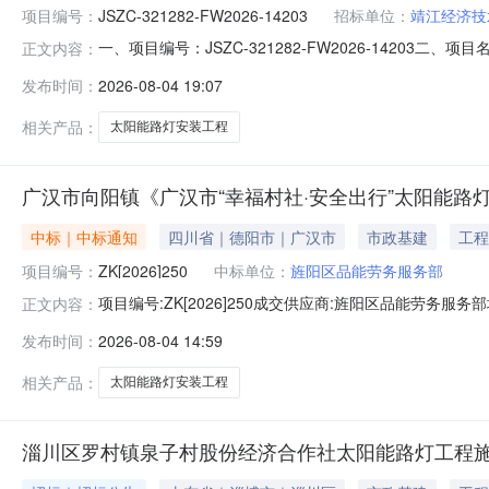
项目编号：
JSZC-321282-FW2026-14203
招标单位：
靖江经济技
一、项目编号：JSZC-321282-FW2026-142
正文内容：
￥17860.54四、主要标的信息项目名称：通江路太阳能路灯
发布时间：
2026-08-04 19:07
安装项目预算：￥17968.97项目地点：东进路88号
相关产品：
太阳能路灯安装工程
广汉市向阳镇《广汉市“幸福村社·安全出行”太阳能路
中标｜中标通知
四川省｜德阳市｜广汉市
市政基建
工程
项目编号：
ZK[2026]250
中标单位：
旌阳区品能劳务服务部
项目编号:ZK[2026]250成交供应商:旌阳区品能劳务服务
正文内容：
发布时间：
2026-08-04 14:59
相关产品：
太阳能路灯安装工程
淄川区罗村镇泉子村股份经济合作社太阳能路灯工程