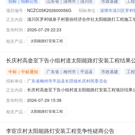
招标｜招标公告
山东省｜淄博市｜淄川区
市政基建
工程
项目编号：
NCZC05K202600056G
招标单位：
淄博市淄川区罗村
淄川区罗村镇泉子村股份经济合作社太阳能路灯工程施工项目
正文内容：
称挂牌时间NCZC05K202600056G淄川区罗村镇泉子
发布时间：
2026-07-29 22:23
博市淄川区罗村镇泉子村股份经济合作社住址淄川区罗村镇泉子
相关产品：
太阳能路灯安装工程
长庆村高畲至下告小组村道太阳能路灯安装工程结果
中标｜中标通知
广东省｜梅州市｜平远县
市政基建
工程
招标单位：
广东省梅州市平远县长田镇长庆村民委员会
长庆村高畲至下告小组村道太阳能路灯安装工程项目结果
正文内容：
价（最高限价）￥5000.00二中标单位黄忠平中标价格50
发布时间：
2026-07-29 15:38
月28日至2026年08月03日,公示期间对本次交易程
位名称反映
相关产品：
太阳能路灯安装工程
李宦庄村太阳能路灯安装工程竞争性磋商公告