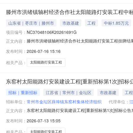
滕州市洪绪镇轴村经济合作社太阳能路灯安装工程中
山东省｜枣庄市｜滕州市
市政基建
工程
中标1.85万元
项目编号：
NC37048106K20261691G
滕州市洪绪镇轴村经济合作社太阳能路灯安装工程挂牌结果公示项目
正文内容：
灯安装工程进行挂牌。现将结果公示如下：单位：元序号挂牌内
发布时间：
2026-07-16 15:16
有限公司2026年07月16日至2026年07月19日转让
相关产品：
太阳能路灯安装工程
东窑村太阳能路灯安装建设工程[重新招标第1次]招标
招标｜重新招标
江苏省｜常州市｜金坛区
市政基建
工程
招标单位：
常州市金坛区薛埠镇东窑村集体经济组织
代理单位：
东窑村太阳能路灯安装建设工程[重新招标第1次]招标公
正文内容：
程（项目名称）已由/（项目审批、核准或备案机关名称
发布时间：
2026-07-13 15:05
金：0%,集体资金：100%,私有资金：0%。项目已具
太阳能路灯安装建设工程2.1.1
相关产品：
太阳能路灯安装工程