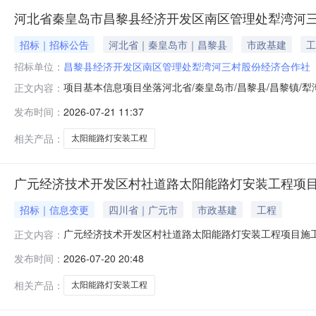
河北省秦皇岛市昌黎县经济开发区南区管理处犁湾河
招标｜招标公告
河北省｜秦皇岛市｜昌黎县
市政基建
工
招标单位：
昌黎县经济开发区南区管理处犁湾河三村股份经济合作社
项目基本信息项目坐落河北省/秦皇岛市/昌黎县/昌黎镇/
正文内容：
不需要缴纳履约保证金建设内容资金来源计划工期资产和
发布时间：
2026-07-21 11:37
策情况出让行为的批准情况出让方信息出租方名称昌黎县经济开
黎县/昌黎镇/犁湾河
相关产品：
太阳能路灯安装工程
广元经济技术开发区村社道路太阳能路灯安装工程项目
招标｜信息变更
四川省｜广元市
市政基建
工程
广元经济技术开发区村社道路太阳能路灯安装工程项目施工[变更
正文内容：
发布时间：
2026-07-20 20:48
相关产品：
太阳能路灯安装工程