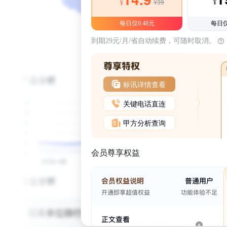
¥39
¥
¥
每日仅0.48元
每日仅
到期29元/月/省自动续费，可随时取消。
标讯详情查看
关键电话直连
甲方分析查询
会员尊享权益