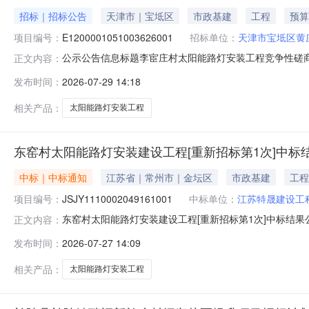
招标｜招标公告
天津市｜宝坻区
市政基建
工程
预算
项目编号：
E1200001051003626001
招标单位：
天津市宝坻区黄
公示公告信息标题李宦庄村太阳能路灯安装工程竞争性磋
正文内容：
E1200001051003626001）招标项目所在地区：宝
发布时间：
2026-07-29 14:18
机关批准，项目资金来源为自筹资金89976元，招标人为
目规模：李宦庄村太阳能路灯
相关产品：
太阳能路灯安装工程
东窑村太阳能路灯安装建设工程[重新招标第1次]中标
中标｜中标通知
江苏省｜常州市｜金坛区
市政基建
工程
项目编号：
JSJY1110002049161001
中标单位：
江苏特晟建设工
东窑村太阳能路灯安装建设工程[重新招标第1次]中标结
正文内容：
JSJY1110002049161001招标人名称常州市金
发布时间：
2026-07-27 14:09
工程咨询有限公司地址常州市金坛区东环二路190号联系人及电
程有限公司企业
相关产品：
太阳能路灯安装工程