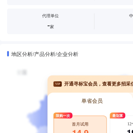
代理单位
-
家
地区分析/产品分析/企业分析
开通寻标宝会员，查看更多招采
VIP
单省会员
限购一次
最划算
1
首月试用
1
14.9