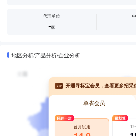
代理单位
-
家
地区分析/产品分析/企业分析
开通寻标宝会员，查看更多招采
VIP
单省会员
限购一次
最划算
1
首月试用
1
14.9