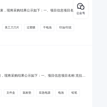
已经结束，现将采购结果公示如下：一、项目信息项目名称:昭苏
公众号
娜·杰恩斯项目联系电话:18160352010采购计划文号:采
价起止时间:-二、采购单位信息采购单位名
美工刀刀片
过塑膜
干电池
印油/印泥
经结束，现将采购结果公示如下：一、项目信息项目名称:克拉玛
王亚婷项目联系电话:/采购计划文号:采购计划金额（元）:项目
玛依市独山子区人民法院采购单位地址:大庆东
文件盒
鼠标垫
应急电源
电池
铅笔