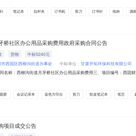
:650109项目所在行政区划名称:新疆维吾尔自治区乌鲁木齐市米东区报
针
笔记本
拉杆夹
订书机
剪刀
订书针
纸杯
酒
牙桥社区办公用品采购费用政府采购合同公告
教
货物
中标5240元
州市西固区西柳沟街道办事处
中标单位：
甘肃开拓环保科技有限公司
05二、合同名称：西柳沟街道月牙桥社区办公用品采购费用三、项目编号：西固财采
兰州市西固区西柳沟街道办事处地址：兰州市西固区西柳沟街道办事处联系方式
方式：18119457822六、合同主要信息主要标的：序号名称数量(单位)
面胶
会议记录本
蓝色方印台
剪刀
软皮笔记本
笔芯
购项目成交公告