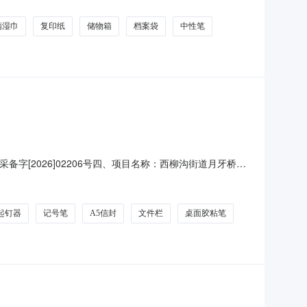
价起止时间:-二、采购单位信息采购单位名
精湿巾
复印纸
储物箱
档案袋
中性笔
备字[2026]02206号四、项目名称：西柳沟街道月牙桥社
：17726939806供应商(乙方)：甘肃开拓环保科技
单价(元)总价(元)规格型号/服务要求1剪刀
起钉器
记号笔
A5信封
文件栏
桌面胶粘笔