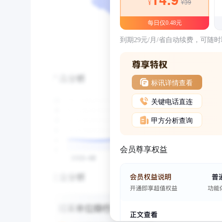
¥39
¥
每日仅0.48元
到期29元/月/省自动续费，可随
标讯详情查看
关键电话直连
甲方分析查询
会员尊享权益