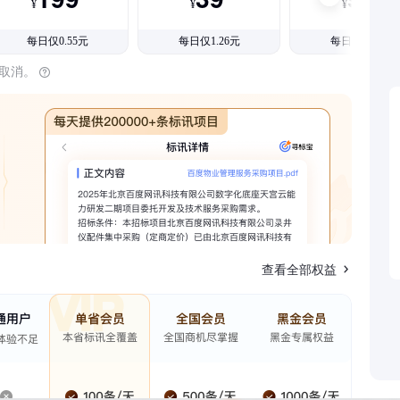
¥
¥
¥
每日仅0.55元
每日仅1.26元
每日仅1.08元
时取消。
查看全部权益