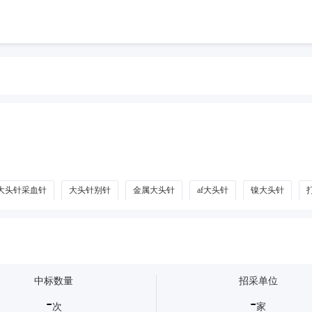
大头针采血针
大头针别针
金属大头针
af大头针
镍大头针
中标数量
招采单位
-
-
次
家