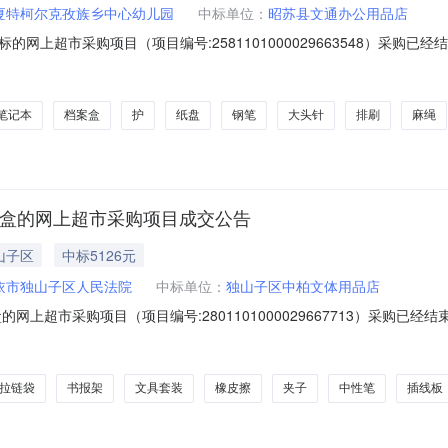
夏特柯尔克孜族乡中心幼儿园
中标单位：
昭苏县文通办公用品店
网上超市采购项目（项目编号:2581101000029663548）采购
采购项目采购项目项目编号:2581101000029663548项目联系人:迪
4026项目所在行政区划名称:新疆维吾尔自治区伊犁哈萨克自治州昭苏县报
笔记本
档案盒
护
纸盘
钢笔
大头针
排刷
麻绳
礼盒的网上超市采购项目成交公告
山子区
中标5126元
依市独山子区人民法院
中标单位：
独山子区中柏文体用品店
网上超市采购项目（项目编号:2801101000029667713）采购已
采购项目采购项目项目编号:2801101000029667713项目联系人:
名称:克拉玛依市本级报价起止时间:-二、采购单位信息采购单位名称:克拉
拉链袋
书报架
文具套装
橡皮擦
夹子
中性笔
插线板