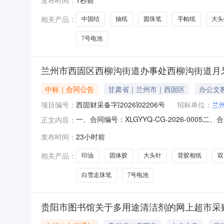
文号:采购计划金额（元）:项目所在行政区划编码
相关产品：
中国结
抽纸
圆珠笔
手帕纸
大头
7号电池
兰州市西固区西柳沟街道办事处西柳沟街道月
中标｜合同公告
甘肃省｜兰州市｜西固区
办公文
项目编号：
西固财采备字[2026]02206号
招标单位：
兰
一、合同编号：XLGYYQ-CG-2026-00
正文内容：
区办公用品采购费用五、合同主体采购人(甲方)：
发布时间：
23小时前
有限公司地址：甘肃省兰州市西固区福利路街道联系
相关产品：
印油
固体胶
大头针
背胶相纸
双
白雪走珠笔
7号电池
贵阳市图书馆关于多用途清洁剂的网上超市采