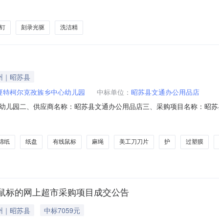
1NMB118976520261601六、合同内容：序号标项名称规格型号单位数量单
g*30瓶箱20.0015030002绿联CM138type-c款（带线0.5米）外置USB
钉
刻录光驱
洗洁精
州｜昭苏县
夏特柯尔克孜族乡中心幼儿园
中标单位：
昭苏县文通办公用品店
幼儿园二、供应商名称：昭苏县文通办公用品店三、采购项目名称：昭苏
号：11N06205568020262004六、合同内容：序号标项名称规格型号单位
SandiskCZ48个1.0030303得力DL-DP251美工刀刀片得力/deliDL-DP2
绵纸
纸盘
有线鼠标
麻绳
美工刀刀片
护
过塑膜
鼠标的网上超市采购项目成交公告
州｜昭苏县
中标7059元