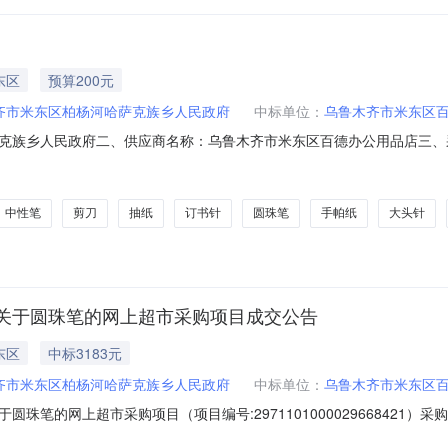
东区
预算200元
齐市米东区柏杨河哈萨克族乡人民政府
中标单位：
乌鲁木齐市米东区
克族乡人民政府二、供应商名称：乌鲁木齐市米东区百德办公用品店三、
029668421五、合同编号：11N010236447202610002六、合同
040抽纸清风/qingfeng164040提20.00102003星时代X-01中国结2#国旗
中性笔
剪刀
抽纸
订书针
圆珠笔
手帕纸
大头针
关于圆珠笔的网上超市采购项目成交公告
东区
中标3183元
齐市米东区柏杨河哈萨克族乡人民政府
中标单位：
乌鲁木齐市米东区
珠笔的网上超市采购项目（项目编号:2971101000029668421
珠笔的网上超市采购项目采购项目项目编号:297110100002966842