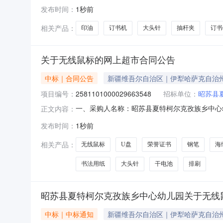
2911101000029331793五、合同编号：1
发布时间：
1秒前
瓶洗碗剂厨房柠檬香500g30瓶白猫/WhiteCat500
相关产品：
印油
订书机
大头针
抽杆夹
订书
关于无线鼠标的网上超市合同公告
中标｜合同公告
新疆维吾尔自治区｜伊犁哈萨克自治
项目编号：
2581101000029663548
招标单位：
昭苏县
一、采购人名称：昭苏县夏特柯尔克孜族乡中心
正文内容：
编号：2581101000029663548五、合同编
发布时间：
1秒前
柏/RapooM300G个1.0045452闪迪CZ48U盘闪迪/
相关产品：
无线鼠标
U盘
荣誉证书
钢笔
海
书法用纸
大头针
干电池
排刷
昭苏县夏特柯尔克孜族乡中心幼儿园关于无线
中标｜中标通知
新疆维吾尔自治区｜伊犁哈萨克自治