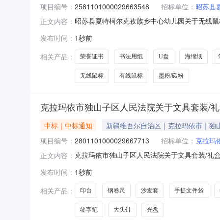
项目编号：
2581101000029663548
招标单位：
昭苏县
昭苏县夏特柯尔克孜族乡中心幼儿园关于无线鼠标的
正文内容：
县夏特柯尔克孜族乡中心幼儿园关于无线鼠标的网上超市
发布时间：
1秒前
购计划金额（元）:项目所在行政区划编码:65
相关产品：
荣誉证书
书法用纸
U盘
海绵纸
无线鼠标
有线鼠标
墨粉/碳粉
克拉玛依市独山子区人民法院关于文具套装/
中标｜中标通知
新疆维吾尔自治区｜克拉玛依市｜独
项目编号：
2801101000029667713
招标单位：
克拉玛
克拉玛依市独山子区人民法院关于文具套装/礼盒的
正文内容：
依市独山子区人民法院关于文具套装/礼盒的网上超市
发布时间：
1秒前
所在行政区划编码:650299项目所在行政区划
相关产品：
印台
钢卷尺
沙发套
手提文件袋
签字笔
大头针
光盘