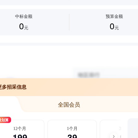
中标金额
预算金额
0
0
元
元
更多招采信息
全国会员
最划算
12个月
1个月
3个月
199
39
99