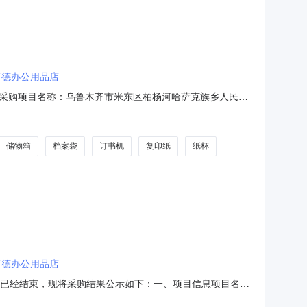
百德办公用品店
采购项目名称：乌鲁木齐市米东区柏杨河哈萨克族乡人民政
内容：序号标项名称规格型号单位数量单价(元)总价(元)1得力6529
星
储物箱
档案袋
订书机
复印纸
纸杯
百德办公用品店
）采购已经结束，现将采购结果公示如下：一、项目信息项目名
1项目联系人:冯燕风项目联系电话:15292463357采购计划