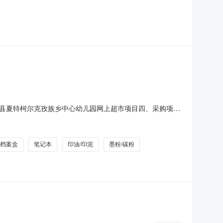
价(元)总价(元)1白猫柠檬红茶洗洁精500g*30瓶整箱装批发小
2.0DVD-RW刻录光驱
县夏特柯尔克孜族乡中心幼儿园网上超市项目四、采购项目
数量单价(元)总价(元)1雷柏M300G无线鼠标雷
51盒16.
档案盒
笔记本
印油/印泥
墨粉/碳粉