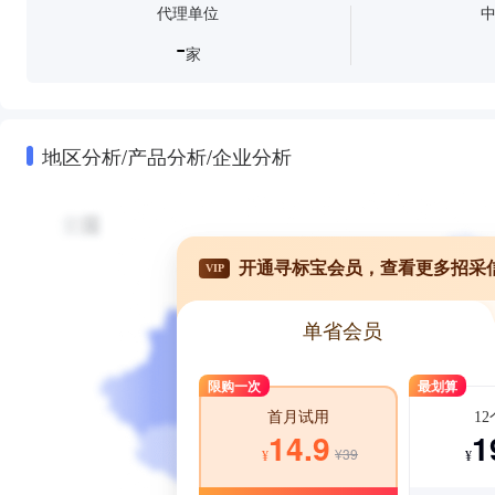
代理单位
-
家
地区分析/产品分析/企业分析
开通寻标宝会员，查看更多招采
VIP
单省会员
限购一次
最划算
1
首月试用
1
14.9
¥39
¥
¥