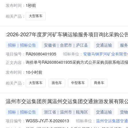
青羊区委员会办公室2026年度政府采购意向公告(第3批)
发布时间：
1秒前
民币)采购品目：采购需求概况：采购内容:A02030505
相关产品：
大型客车
:2026-2027年度罗河矿车辆运输服务项目询比采购
招标｜招标公告
安徽省｜合肥市｜庐江县
交通运输
服务
项目编号：
RA26080401935
招标单位：
安徽马钢罗河矿业有限责
询价单号RA26080401935采购方式公开采购员联系电话报名
正文内容：
物料信息物料代码物料名称规格型号品牌采购数量计量单位要求交
发布时间：
10小时前
罗河矿至马鞍山往返商务车7座别克8.0天2027-08-31罗河
相关产品：
大型客车
面包车
中型客车
商务车
温州市交运集团所属温州交运集团交通旅游发展有限公
招标｜招标公告
浙江省｜温州市｜瓯海区
交通运输
货物
项目编号：
WGSS-JYJT-X-2026013
招标单位：
温州交运集团交通