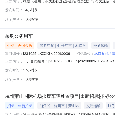
根据《温州市市属国有企业采购管理办法》等有关规定，
正文内容：
合格的投标人前来投标。一、采购项目编号：WGSS-JYJ
发布时间：
14小时前
司所需的4辆大型客车采购，本次招标共分为两个标段，
要技术要求、用途标段一12米2
相关产品：
大型客车
采购公务用车
中标｜合同公告
黑龙江省｜牡丹江市｜林口县
交通运输
项目编号：
[231025]LKXC[GK]20260009
招标单位：
林口县机关
一、合同编号：[231025]LKXC[GK]20260009-HT
正文内容：
购人（甲方）：林口县机关事务保障中心地址：林口县党政办
发布时间：
17小时前
式：18604535100六、合同主要信息主要标的名称：大
相关产品：
大型客车
杭州萧山国际机场报废车辆处置项目[重新招标]招标公
招标｜重新招标
浙江省｜杭州市｜萧山区
交通运输
服务
第一部分询价公告杭州萧山国际机场就报废车辆处置项目采
正文内容：