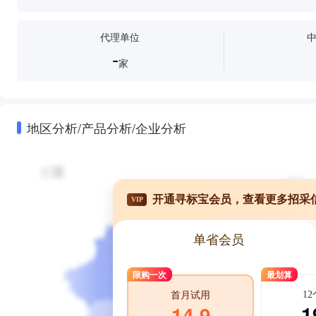
代理单位
-
家
地区分析/产品分析/企业分析
开通寻标宝会员，查看更多招采
VIP
单省会员
限购一次
最划算
1
首月试用
1
14.9