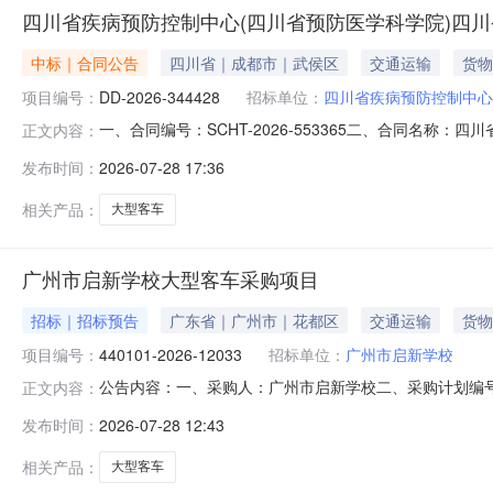
四川省疾病预防控制中心(四川省预防医学科学院)四
中标｜合同公告
四川省｜成都市｜武侯区
交通运输
货物
项目编号：
DD-2026-344428
招标单位：
四川省疾病预防控制中心
一、合同编号：SCHT-2026-553365二、合同名称
正文内容：
称：四川省疾病预防控制中心（四川省预防医学科学院）
发布时间：
2026-07-28 17:36
路6号联系方式：028-85587557供应商(乙方)：宇
相关产品：
大型客车
广州市启新学校大型客车采购项目
招标｜招标预告
广东省｜广州市｜花都区
交通运输
货物
项目编号：
440101-2026-12033
招标单位：
广州市启新学校
公告内容：一、采购人：广州市启新学校二、采购计划编号：4
正文内容：
金额（元）：449000.00六、需求时间：七、采购方式：9八、备
发布时间：
2026-07-28 12:43
相关产品：
大型客车