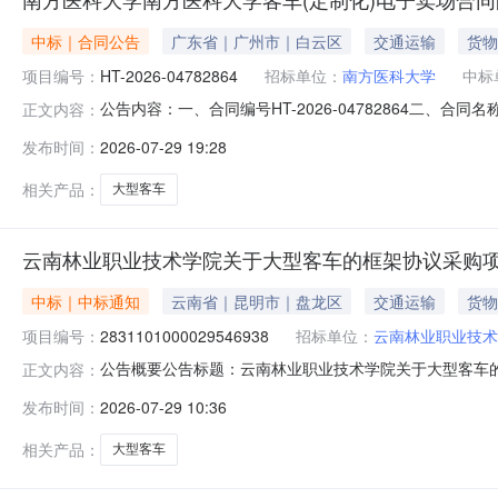
中标｜合同公告
广东省｜广州市｜白云区
交通运输
货物
项目编号：
HT-2026-04782864
招标单位：
南方医科大学
中标
公告内容：一、合同编号HT-2026-04782864二、合
正文内容：
化）定点采购五、合同主体采购人(甲方)：南方医科大学地址
发布时间：
2026-07-29 19:28
汽车销售服务有限公司地址：新华街道茶园里南路东一巷12号3
相关产品：
大型客车
云南林业职业技术学院关于大型客车的框架协议采购
中标｜中标通知
云南省｜昆明市｜盘龙区
交通运输
货物
项目编号：
2831101000029546938
招标单位：
云南林业职业技术
公告概要公告标题：云南林业职业技术学院关于大型客车的框
正文内容：
车的框架协议采购项目（项目编号:283110100002
发布时间：
2026-07-29 10:36
项目项目编号：2831101000029546938项目联系人：
相关产品：
大型客车