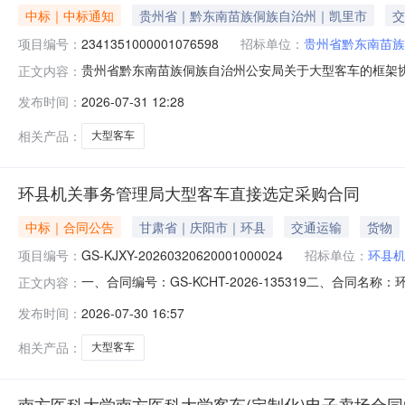
中标｜中标通知
贵州省｜黔东南苗族侗族自治州｜凯里市
交
项目编号：
2341351000001076598
招标单位：
贵州省黔东南苗族
贵州省黔东南苗族侗族自治州公安局关于大型客车的框架协议采
正文内容：
省黔东南苗族侗族自治州公安局关于大型客车的框架协议采购项目采
发布时间：
2026-07-31 12:28
金额（元）:预算总额（元）:项目所在行政区划编码:522
相关产品：
大型客车
环县机关事务管理局大型客车直接选定采购合同
中标｜合同公告
甘肃省｜庆阳市｜环县
交通运输
货物
项目编号：
GS-KJXY-20260320620001000024
招标单位：
环县
一、合同编号：GS-KCHT-2026-135319二、合同名称
正文内容：
关事务管理局大型客车直接选定采购合同五、合同主体采购人
发布时间：
2026-07-30 16:57
车销售服务有限公司地址：甘肃省兰州市城关区盐场路街道联系
相关产品：
大型客车
南方医科大学南方医科大学客车(定制化)电子卖场合