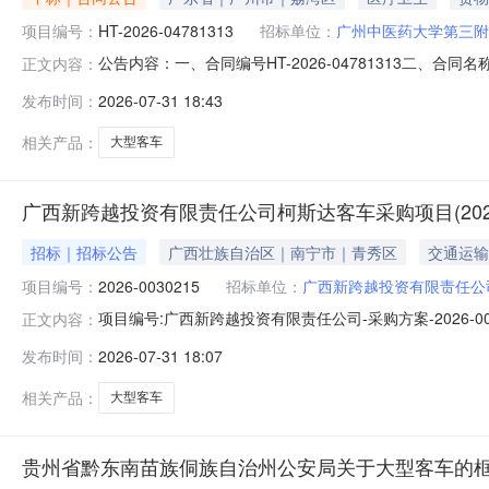
项目编号：
HT-2026-04781313
招标单位：
广州中医药大学第三附
中标单位：
广州广保丰田汽车销售
公告内容：一、合同编号HT-2026-04781313二、合
正文内容：
大学第三附属医院客车（定制化）定点采购五、合同主体采购人
发布时间：
2026-07-31 18:43
供应商(乙方)：广州广保丰田汽车销售服务有限公司地址：夏
相关产品：
大型客车
广西新跨越投资有限责任公司柯斯达客车采购项目(202
招标｜招标公告
广西壮族自治区｜南宁市｜青秀区
交通运输
项目编号：
2026-0030215
招标单位：
广西新跨越投资有限责任公
项目编号:广西新跨越投资有限责任公司-采购方案-2026-00
正文内容：
据工作需要，需开展柯斯达客车采购项目工作，现广西新
发布时间：
2026-07-31 18:07
目名称：柯斯达客车采购项目二、项目概况：广西新跨越
采购项
相关产品：
大型客车
贵州省黔东南苗族侗族自治州公安局关于大型客车的