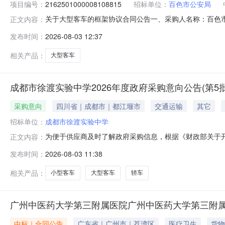
项目编号：
2162501000008108815
招标单位：
百色市公安局
关于大型客车的框架协议合同公告一、采购人名称：百色
正文内容：
目编号：2162501000008108815五、合同编号：12
发布时间：
2026-08-03 12:37
一汽丰田一汽丰田柯斯达4.0L特别版辆1.0044980
相关产品：
大型客车
成都市徐渡实验中学2026年度政府采购意向公告(第5批
采购意向
四川省｜成都市｜都江堰市
交通运输
其它
招标单位：
成都市徐渡实验中学
为便于供应商及时了解政府采购信息，根据《财政部关于开
正文内容：
公告(第5批)采购意向公开如下：序号采购项目名称采购需求
发布时间：
2026-08-03 11:38
A02030503-小型客车（含6或7座商务车）采购数量：
求75
相关产品：
小型客车
大型客车
轿车
广州中医药大学第三附属医院广州中医药大学第三附属
中标｜合同公告
广东省｜广州市｜荔湾区
医疗卫生
货物