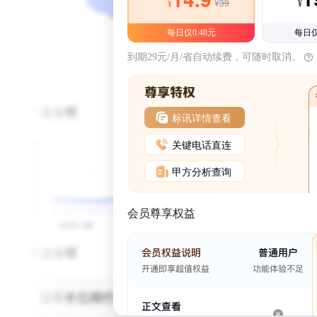
¥39
¥
¥
每日仅0.48元
每日仅
到期29元/月/省自动续费，可随时取消。
标讯详情查看
关键电话直连
甲方分析查询
会员尊享权益