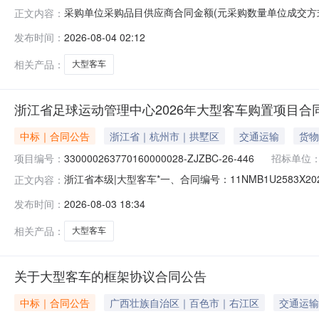
采购单位采购品目供应商合同金额(元采购数量单位成交方
正文内容：
公司449900.0(元1辆框架协议2026-08-0300:00
发布时间：
2026-08-04 02:12
级）采购[宇通ZK6710Q1T(T73.5T商务版)]_DD26073111
相关产品：
大型客车
浙江省足球运动管理中心2026年大型客车购置项目合
中标｜合同公告
浙江省｜杭州市｜拱墅区
交通运输
货物
项目编号：
330000263770160000028-ZJZBC-26-446
招标单位
浙江省本级|大型客车*一、合同编号：11NMB1U2583
正文内容：
330000263770160000028-ZJZBC-26-
发布时间：
2026-08-03 18:34
市拱墅区体育场路212号浙江体育大厦9楼联系方式：057
相关产品：
大型客车
关于大型客车的框架协议合同公告
中标｜合同公告
广西壮族自治区｜百色市｜右江区
交通运输