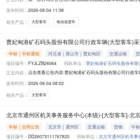
电动巡逻车台3合同生效之日起【15】个日历天内杭州萧
发布时间：
2026-08-04 11:38
格，需提供营业执照作为证明材料；2、未被列入失信被执行人
止，报价人无行贿犯罪
相关产品：
大型客车
电动巡逻车
曹妃甸港矿石码头股份有限公司行政车辆(大型客车)采
中标｜中标通知
河北省｜唐山市｜曹妃甸区
交通运输
货
项目编号：
FYJLZB26064
招标单位：
曹妃甸港矿石码头股份有限
点击查看公告内容:曹妃甸港矿石码头股份有限公司行政车辆(
正文内容：
发布时间：
2026-08-04 08:02
相关产品：
大型客车
北京市通州区机关事务服务中心(本级)-[大型客车]-
中标｜合同公告
北京市｜通州区
交通运输
货物
中标
项目编号：
DD26073111767820
招标单位：
北京市通州区机关事