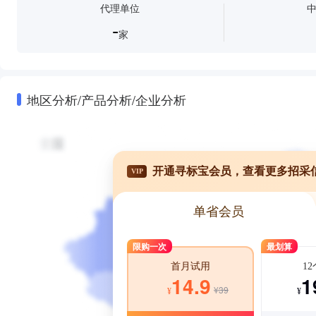
代理单位
-
家
地区分析/产品分析/企业分析
开通寻标宝会员，查看更多招采
VIP
单省会员
限购一次
最划算
1
首月试用
1
14.9
¥39
¥
¥