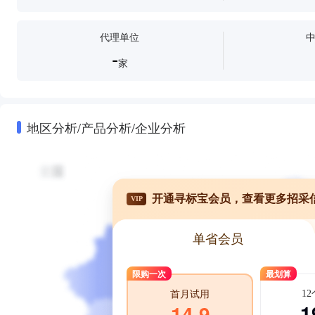
代理单位
-
家
地区分析/产品分析/企业分析
开通寻标宝会员，查看更多招采
VIP
单省会员
限购一次
最划算
1
首月试用
1
14.9