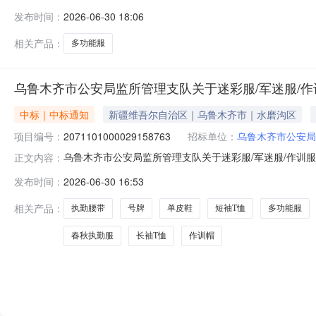
限公司参考链接:历史合同时间:2026-06-3015:59:30
发布时间：
2026-06-30 18:06
相关产品：
多功能服
乌鲁木齐市公安局监所管理支队关于迷彩服/军迷服/
中标｜中标通知
新疆维吾尔自治区｜乌鲁木齐市｜水磨沟区
项目编号：
2071101000029158763
招标单位：
乌鲁木齐市公安局
乌鲁木齐市公安局监所管理支队关于迷彩服/军迷服/作训服的
正文内容：
称:乌鲁木齐市公安局监所管理支队关于迷彩服/军迷服/作训服的网
发布时间：
2026-06-30 16:53
划文号:采购计划金额（元）:项目所在行政区划编码:650
相关产品：
执勤腰带
号牌
单皮鞋
短袖T恤
多功能服
春秋执勤服
长袖T恤
作训帽