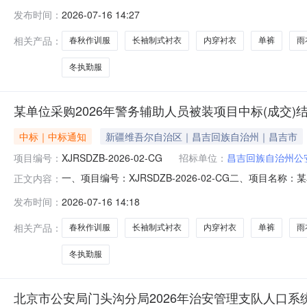
（成交）信息1.中标结果：序号供应商名称供应商地址中
发布时间：
2026-07-16 14:27
报价：959558.3（元）93.582.废标结果:序号
相关产品：
春秋作训服
长袖制式衬衣
内穿衬衣
单裤
雨
冬执勤服
某单位采购2026年警务辅助人员被装项目中标(成交)
中标｜中标通知
新疆维吾尔自治区｜昌吉回族自治州｜昌吉市
项目编号：
XJRSDZB-2026-02-CG
招标单位：
昌吉回族自治州公
一、项目编号：XJRSDZB-2026-02-CG二、项
正文内容：
评审总得分1新疆安广幸和特种装备有限公司新疆阿勒泰地区吉
发布时间：
2026-07-16 14:18
四、主要标的信息货物类主要标的信息：序号标项名称标的名
相关产品：
春秋作训服
长袖制式衬衣
内穿衬衣
单裤
雨
冬执勤服
北京市公安局门头沟分局2026年治安管理支队人口