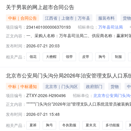
关于男装的网上超市合同公告
中标｜合同公告
江西省｜上饶市｜万年县
服装布料
货物
项目编号：
2341401000006370193
招标单位：
万年县司法局
一、采购人名称：万年县司法局二、供应商名称：赢家时装（赣
正文内容：
编号：2026M0518361129000205六、合同内容
发布时间：
2026-07-21 20:03
矫）套26.0021656162YZS赢智尚服饰配件-套式肩章YZS
相关产品：
领花
大檐帽
领带
皮带
胸号
制服
北京市公安局门头沟分局2026年治安管理支队人口系
中标｜中标通知
北京市｜门头沟区
政府部门
货物
中
项目编号：
ZTXY-2026-H290496
招标单位：
北京市公安局门头沟
******门头沟分*2026年治*管理支队人口系统流管员被装购
正文内容：
目三、中标（成交）信息：供应商名称：湖南诚英服饰有限*
发布时间：
2026-07-21 15:48
分项名称制造商品牌规格、型号单价（元）数量1夏夹克湖南新
相关产品：
夏裤
胸号
冬执勤服
夏夹克
多功能服