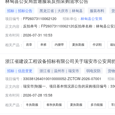
林甸县公安局普通服装反拍采购需求公告
招标｜招标公告
黑龙江省｜大庆市｜林甸县
服装布料
货
项目编号：
FP26073110062120
招标单位：
林甸县公安局
反拍单号：FP26073110062120反拍单名称：林甸县
正文内容：
总金额(元)：447257.40收货地址：黑龙江省大庆
发布时间：
2026-07-31 10:53
帽、夏执勤服、春秋执勤服、冬执勤服、长袖衬衣、单裤、多
相关产品：
肩章
单裤
内腰带
夏执勤服
作训鞋
栽
浙江省建设工程设备招标有限公司关于瑞安市公安局
招标｜信息变更
浙江省｜温州市｜瑞安市
弱电安防
货物
项目编号：
330381264010010000052-ZCTCW-2026-07001
招标
瑞安市|制服一、项目基本情况原公告的采购项目编号：330381
正文内容：
2026年07月10日二、更正信息更正事项：更正采购文件更
发布时间：
2026-07-28 15:58
招标文件P7页第二部分投标人须知前附表中序号6项目属性
相关产品：
冬执勤服
春秋执勤服
夏执勤服
多功能服
常