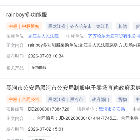
rainboy多功能服
中标｜中标通知
黑龙江省｜齐齐哈尔市｜龙江县
其他
货
招标单位：
龙江县人民法院
中标单位：
齐齐哈尔天云商贸有限公
rainboy多功能服采购单位:龙江县人民法院采购方式:场内直购
正文内容：
接:历史合同时间:2026-07-0309:39:51
发布时间：
2026-07-03 10:34
相关产品：
多功能服
黑河市公安局黑河市公安局制服电子卖场直购政府采
中标｜合同公告
黑龙江省｜黑河市
政府部门
货物
中
项目编号：
DD26063017384720
招标单位：
黑河市公安局
中
一、合同编号：JD-20260630161444-7745二
正文内容：
五、合同主体采购人(甲方)：黑河市公安局地址：黑河市铁路
发布时间：
2026-07-02 15:01
式：15245115343六、合同主要信息主要标的：序号名称数量