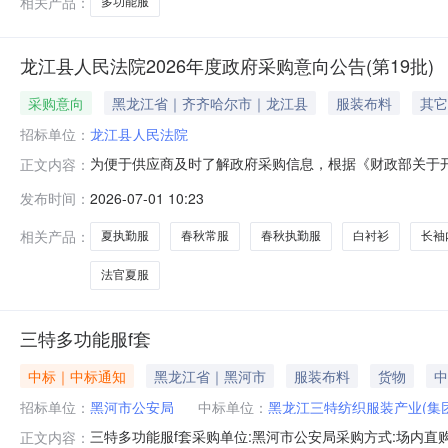
相关产品：
多功能服
龙江县人民法院2026年度政府采购意向公告(第19批)
采购意向
黑龙江省｜齐齐哈尔市｜龙江县
服装布料
其它
招标单位：
龙江县人民法院
为便于供应商及时了解政府采购信息，根据《财政部关于开展
正文内容：
采购项目名称采购需求概况预算金额(万元)预计采购时间
发布时间：
2026-07-01 10:23
内容：法官冬服采购数量：4件采购内容：红色领带采购数
容：春秋执勤服采购数量：1套
相关产品：
夏执勤服
春秋常服
春秋执勤服
白衬衫
长袖
法官夏服
三特多功能服f套
中标｜中标通知
黑龙江省｜黑河市
服装布料
货物
中
招标单位：
黑河市公安局
中标单位：
黑龙江三特纺织服装产业(集
三特多功能服f套采购单位:黑河市公安局采购方式:场内直购销售价
正文内容：