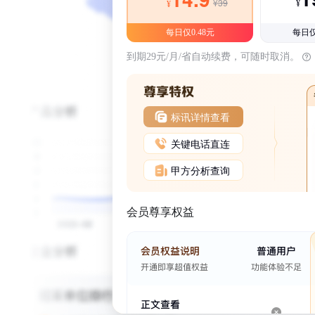
¥39
¥
¥
每日仅0.48元
每日仅
到期29元/月/省自动续费，可随时取消。
标讯详情查看
关键电话直连
甲方分析查询
会员尊享权益