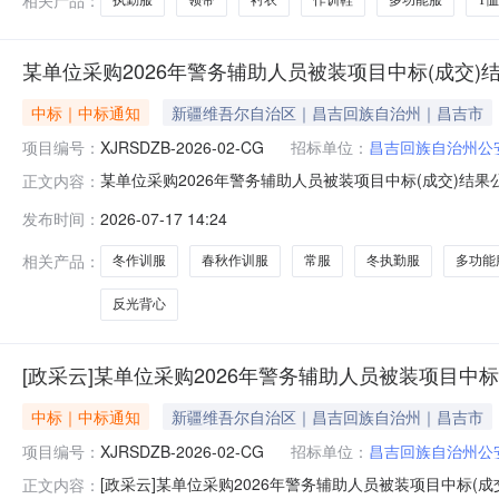
执勤服
领带
衬衣
作训鞋
多功能服
T恤
某单位采购2026年警务辅助人员被装项目中标(成交)
中标｜中标通知
新疆维吾尔自治区｜昌吉回族自治州｜昌吉市
项目编号：
XJRSDZB-2026-02-CG
招标单位：
昌吉回族自治州公
某单位采购2026年警务辅助人员被装项目中标(成交)结果公
正文内容：
息1.中标结果：序号供应商名称供应商地址中标（成交）
发布时间：
2026-07-17 14:24
959558.3（元）93.582.废标结果:序号标项名称
相关产品：
冬作训服
春秋作训服
常服
冬执勤服
多功能
反光背心
[政采云]某单位采购2026年警务辅助人员被装项目中标
中标｜中标通知
新疆维吾尔自治区｜昌吉回族自治州｜昌吉市
项目编号：
XJRSDZB-2026-02-CG
招标单位：
昌吉回族自治州公
[政采云]某单位采购2026年警务辅助人员被装项目中标(成交
正文内容：