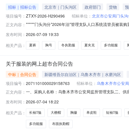
招标｜招标公告
北京市｜门头沟区
政府部门
货物
预
项目编号：
ZTXY-2026-H290496
招标单位：
北京市公安局门头沟
******门头沟分*2026年治*管理支队人口系统流管员被装购
正文内容：
系统流管员被装购置项目”，项目编号ZTXY-2026-H29
发布时间：
2026-07-09 19:33
桥大街45号采购人联系方式：赵警官010-69842388
相关产品：
夏裤
胸号
冬执勤服
夏夹克
多功能服
关于服装的网上超市合同公告
中标｜合同公告
新疆维吾尔自治区｜乌鲁木齐市｜水磨沟区
项目编号：
2071101000029158763
招标单位：
乌鲁木齐市公安局
一、采购人名称：乌鲁木齐市公安局监所管理支队二、供
正文内容：
四、采购项目编号：2071101000029158763五、合同编
发布时间：
2026-07-04 18:22
服号牌（丝织）无品牌HP-02套336.001.8604.82SZXH-
相关产品：
长袖T恤
大檐帽
胸徽
单皮鞋
短袖T恤
多功能服
布面执勤帽