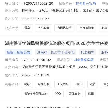
项目编号：
FP26073110062120
招标单位：
林甸县公安局
中
特别提示：该项目已关联政府采购计划，属于政府采购范
正文内容：
购活动时，认为自身权益受到损害的，可按照《黑龙江省
发布时间：
2026-08-05 09:57
拍单号：FP26073110062120反拍单名称：林甸县公
金额(元)：
相关产品：
臂章
冬执勤服
布面执勤帽
春秋执勤服
肩章
湖南警察学院民警警服洗涤服务项目(2026)竞争性磋
招标｜招标公告
湖南省｜长沙市｜长沙县
服装布料
服务
项目编号：
0730-2621HN0102
招标单位：
湖南警察学院
代理
湖南警察学院民警警服洗涤服务项目（2026）竞争性磋
正文内容：
院的委托，对湖南警察学院民警警服洗涤服务项目（202
发布时间：
2026-08-04 13:09
况1、采购项目名称：湖南警察学院民警警服洗涤服务项目（2
业：其他未列明行
相关产品：
衬衫
冬执行服
工装西服
领带
毛裤
修
春秋冬季警服上衣
背心
警服皮衣
夏裙