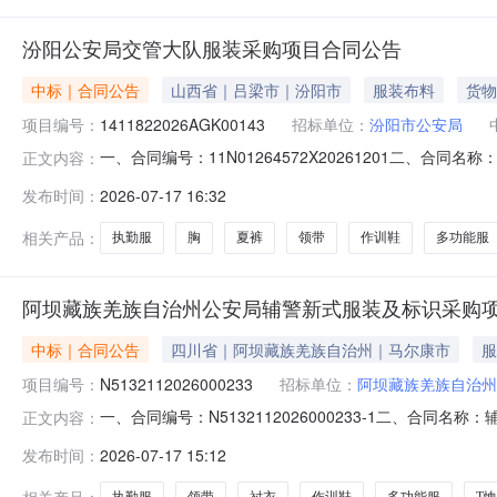
汾阳公安局交管大队服装采购项目合同公告
中标｜合同公告
山西省｜吕梁市｜汾阳市
服装布料
货物
项目编号：
1411822026AGK00143
招标单位：
汾阳市公安局
一、合同编号：11N01264572X20261201二、合
正文内容：
购项目五、合同主体采购人（甲方）：汾阳市公安局地址：汾
发布时间：
2026-07-17 16:32
号盐湖区供销社商务楼102室联系方式：15235345555
相关产品：
执勤服
胸
夏裤
领带
作训鞋
多功能服
阿坝藏族羌族自治州公安局辅警新式服装及标识采购项目
中标｜合同公告
四川省｜阿坝藏族羌族自治州｜马尔康市
服
项目编号：
N5132112026000233
招标单位：
阿坝藏族羌族自治州
一、合同编号：N5132112026000233-1二、合同名
正文内容：
（2026）五、合同主体采购人(甲方)：阿坝藏族羌族自治州
发布时间：
2026-07-17 15:12
新区万安街道麓山大道二段20号6栋附154号联系方式：186
相关产品：