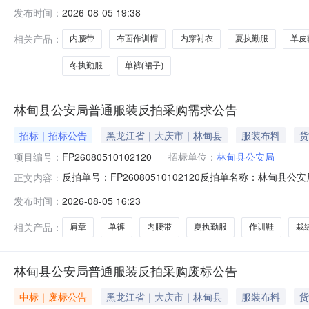
省政府采购管理平台(http://hljcg.hlj.gov.cn
发布时间：
2026-08-05 19:38
09时00分（北京时间）前提交响应文件。一、项目基本情况项目编号
相关产品：
内腰带
布面作训帽
内穿衬衣
夏执勤服
单皮
冬执勤服
单裤(裙子)
林甸县公安局普通服装反拍采购需求公告
招标｜招标公告
黑龙江省｜大庆市｜林甸县
服装布料
货
项目编号：
FP26080510102120
招标单位：
林甸县公安局
反拍单号：FP26080510102120反拍单名称：林甸县
正文内容：
总金额(元)：447257.40收货地址：黑龙江省大庆
发布时间：
2026-08-05 16:23
帽、夏执勤服、春秋执勤服、冬执勤服、长袖衬衣、单裤、多
相关产品：
肩章
单裤
内腰带
夏执勤服
作训鞋
栽
林甸县公安局普通服装反拍采购废标公告
中标｜废标公告
黑龙江省｜大庆市｜林甸县
服装布料
货