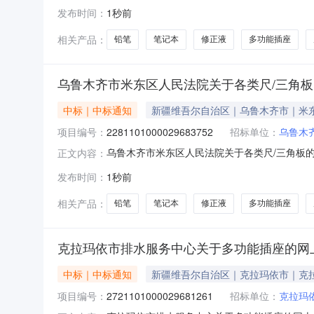
目编号：2281101000029683752五、合同
发布时间：
1秒前
光/MGARL960E6套15.005752子弹头TS-0
相关产品：
铅笔
笔记本
修正液
多功能插座
乌鲁木齐市米东区人民法院关于各类尺/三角
中标｜中标通知
新疆维吾尔自治区｜乌鲁木齐市｜米
项目编号：
2281101000029683752
招标单位：
乌鲁木
乌鲁木齐市米东区人民法院关于各类尺/三角板的网
正文内容：
市米东区人民法院关于各类尺/三角板的网上超市采购
发布时间：
1秒前
行政区划编码:650199项目所在行政区划名称
相关产品：
铅笔
笔记本
修正液
多功能插座
克拉玛依市排水服务中心关于多功能插座的网
中标｜中标通知
新疆维吾尔自治区｜克拉玛依市｜克
项目编号：
2721101000029681261
招标单位：
克拉玛