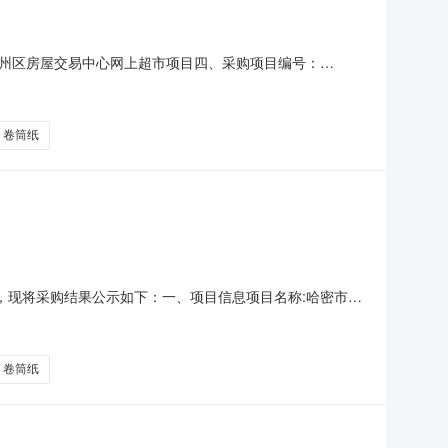
州区房屋交易中心网上超市项目四、采购项目编号：
(元)总价(元)1洁丽雅毛巾/面巾/方巾洁丽雅/grace毛巾条
01701705子弹头TS-
卷筒纸
经结束，现将采购结果公示如下：一、项目信息项目名称:哈密市伊
露露项目联系电话:/采购计划文号:采购计划金额（元）:项目所在
位名称:哈密市伊州区房屋交易中心采购单位
卷筒纸