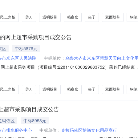
编号：11N01023634020268802六、合同内容：序号标项名称规格型号单
25新国标4.8米多功能插座/插线板子弹头TS-025新国标4.8米个20.0045900
尺/三角板
剪刀
透明胶带
档案盒
夹子
双面胶带
钢笔
板的网上超市采购项目成交公告
东区
中标5876元
齐市米东区人民法院
中标单位：
乌鲁木齐市米东区慧慧天天向上文化
上超市采购项目（项目编号:2281101000029683752）采购已经
项目采购项目项目编号:2281101000029683752项目联系人:胡爱
:乌鲁木齐市本级报价起止时间:-二、采购单位信息采购单位名称:乌鲁木齐
尺/三角板
剪刀
透明胶带
档案盒
夹子
双面胶带
钢笔
上超市采购项目成交公告
拉玛依区
中标8953元
依市排水服务中心
中标单位：
克拉玛依区博尚文化用品商行