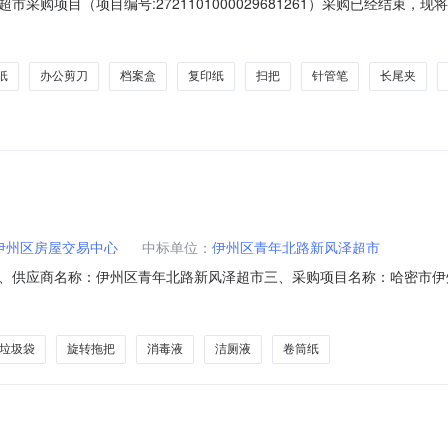
采购项目（项目编号:2721101000029681261）采购已经结束
项目编号:2721101000029681261项目联系人:史金瑾项目联系电
克拉玛依市本级报价起止时间:-二、采购单位信息采购单位名称:克拉玛依市
纸
办公剪刀
档案盒
复印纸
扫把
针管笔
长尾夹
伊州区房屋交易中心
中标单位：
伊州区青年北路新风泽超市
、供应商名称：伊州区青年北路新风泽超市三、采购项目名称：哈密市伊
N92912582220261602六、合同内容：序号标项名称规格型号单位数量单价(元
拖把套1.001701703威猛先生84消毒液700g金装威猛先生/MrMuscle8
垃圾袋
旋转拖把
消毒液
洁厕液
卷筒纸