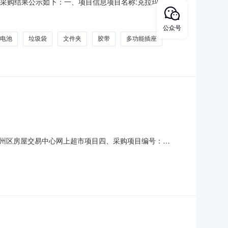
，现将采购结果公示如下：一、项目信息项目名称:克拉玛依市排
话:6289121采购计划文号:采购计划金额（元）:项目所在行
排水服务中心采购单位地址:纬一路南郊污水
公众号
电池
垃圾袋
文件夹
胶带
多功能插座
州区房屋交易中心网上超市项目四、采购项目编号：
)总价(元)1公牛GN-B3033多功能插座公牛/BULLGN-
4消毒液700g金装