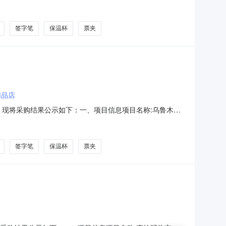
位数量单价(元)总价(元)1晨光ARL960E6各类尺/三角板套尺晨
3得力透明
签字笔
保温杯
票夹
用品店
结束，现将采购结果公示如下：一、项目信息项目名称:乌鲁木齐
国项目联系电话:/采购计划文号:采购计划金额（元）:项目所在
市米东区人民法院采购单位地址:乌鲁木齐市米
签字笔
保温杯
票夹