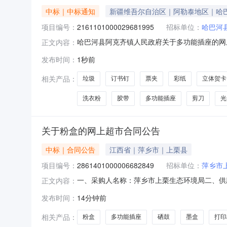
中标｜中标通知
新疆维吾尔自治区｜阿勒泰地区｜哈
项目编号：
2161101000029681995
招标单位：
哈巴河
哈巴河县阿克齐镇人民政府关于多功能插座的网上超
正文内容：
克齐镇人民政府关于多功能插座的网上超市采购项目采
发布时间：
1秒前
购计划金额（元）:项目所在行政区划编码:654
相关产品：
垃圾
订书钉
票夹
彩纸
立体贺卡
洗衣粉
胶带
多功能插座
剪刀
光
关于粉盒的网上超市合同公告
中标｜合同公告
江西省｜萍乡市｜上栗县
项目编号：
2861401000006682849
招标单位：
萍乡市
一、采购人名称：萍乡市上栗生态环境局二、供
正文内容：
2861401000006682849五、合同编号：202
发布时间：
14分钟前
TN2325/LT2451/P228T个2.001202402标拓BT
相关产品：
粉盒
多功能插座
硒鼓
墨盒
打印