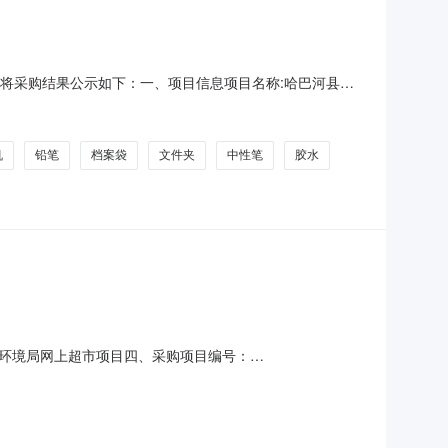
束，现将采购结果公示如下：一、项目信息项目名称:哈巴河县阿
克齐镇党政办黄经炜项目联系电话:6626756采购计划文号:采
时间:-二、采购单位信息采购单位名称:哈巴
机
铅笔
档案袋
文件夹
中性笔
胶水
环境局网上超市项目四、采购项目编号：
价(元)1标拓BT-TN2325/LT2451/P228T粉盒标拓BT-