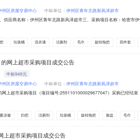
伊州区房屋交易中心
中标单位：
伊州区青年北路新风泽超市
、供应商名称：伊州区青年北路新风泽超市三、采购项目名称：哈密市伊
1N92912582220262001六、合同内容：序号标项名称规格型号单位数量单价
恒源祥四件套恒源祥四件套套1.002002004好媳妇旋转拖把好媳妇旋转拖把套1.0
把
垃圾桶
洗衣液
洁厕剂
毛巾
旋转拖把
四件套
巾的网上超市采购项目成交公告
中标949元
伊州区房屋交易中心
中标单位：
伊州区青年北路新风泽超市
上超市采购项目（项目编号:2551101000029677047）采购已
购项目采购项目项目编号:2551101000029677047项目联系人:甘
称:新疆维吾尔自治区哈密市伊州区报价起止时间:-二、采购单位信息采购单
夏凉被
扫把
洁厕剂
垃圾桶
旋转拖把
脸盆
毛巾
网上超市采购项目成交公告