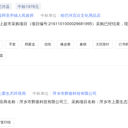
巴河县
中标1978元
县阿克齐镇人民政府
中标单位：
哈巴河启点文化用品店
市采购项目（项目编号:2161101000029681995）采购已经结
购项目项目编号:2161101000029681995项目联系人:哈巴河县阿
324项目所在行政区划名称:新疆维吾尔自治区阿勒泰地区哈巴河县报价起止
手套
档案盒
信纸
橡皮擦
象棋
大回形针
订书
盘
上栗生态环境局
中标单位：
萍乡市辉俊科技有限公司
应商名称：萍乡市辉俊科技有限公司三、采购项目名称：萍乡市上栗生态
6M0806360399000018六、合同内容：序号标项名称规格型号单位数量单价(元)总
-DR2350/LD2451/P228D硒鼓标拓BT-DR2350/LD2451/P22
/复印纸