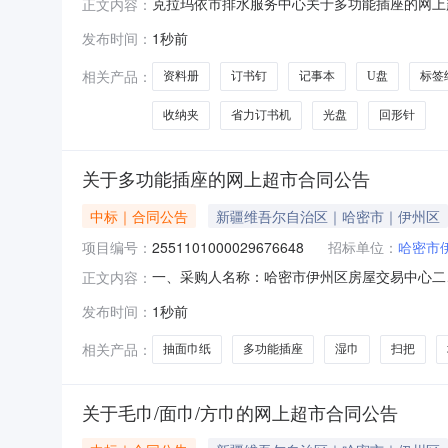
克拉玛依市排水服务中心关于多功能插座的网上超市
正文内容：
水服务中心关于多功能插座的网上超市采购项目采购项目
发布时间：
1秒前
政区划编码:650299项目所在行政区划名称:
相关产品：
资料册
订书钉
记事本
U盘
标签
收纳夹
省力订书机
光盘
回形针
关于多功能插座的网上超市合同公告
中标｜合同公告
新疆维吾尔自治区｜哈密市｜伊州区
项目编号：
2551101000029676648
招标单位：
哈密市
一、采购人名称：哈密市伊州区房屋交易中心二
正文内容：
2551101000029676648五、合同编号：11
发布时间：
1秒前
B3033件4.00652602好媳妇旋转拖把好媳妇旋转
相关产品：
抽面巾纸
多功能插座
湿巾
扫把
关于毛巾/面巾/方巾的网上超市合同公告