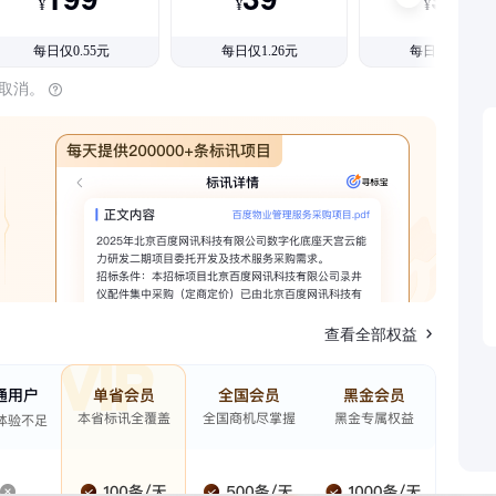
¥
¥
¥
每日仅0.55元
每日仅1.26元
每日仅1.08元
时取消。
查看全部权益