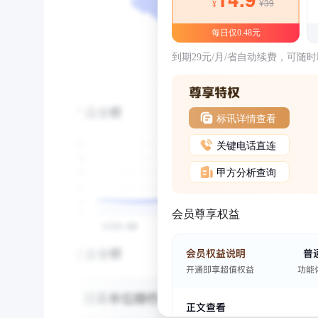
¥39
¥
每日仅0.48元
到期29元/月/省自动续费，可随
标讯详情查看
关键电话直连
甲方分析查询
会员尊享权益