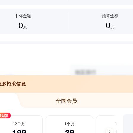
中标金额
预算金额
0
0
元
元
更多招采信息
全国会员
最划算
12个月
1个月
3个月
199
39
99