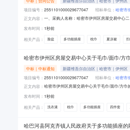
中标｜合同公告
新疆维吾尔自治区｜哈密市｜伊州区
项目编号：
2551101000029677047
招标单位：
哈密市
一、采购人名称：哈密市伊州区房屋交易中心二
正文内容：
2551101000029677047五、合同编号：1
发布时间：
1秒前
2.0020402茶花脸盆茶花脸盆个2.0015303
相关产品：
脸盆
多功能插座
枕巾
夏凉被
扫
哈密市伊州区房屋交易中心关于毛巾/面巾/方
中标｜中标通知
新疆维吾尔自治区｜哈密市｜伊州区
项目编号：
2551101000029677047
招标单位：
哈密市
哈密市伊州区房屋交易中心关于毛巾/面巾/方巾的网
正文内容：
州区房屋交易中心关于毛巾/面巾/方巾的网上超市采
发布时间：
1秒前
行政区划编码:650502项目所在行政区划名
相关产品：
洗衣液
枕巾
多功能插座
四件套
哈巴河县阿克齐镇人民政府关于多功能插座的