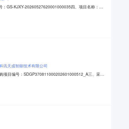
KJXY-20260527620001000035四、项目名称：宕
展中心联系方式：19989259870供应商(乙方)：宕
标的：序号名称数量(单位)单价(
科讯天成智能技术有限公司
DGP370811000202601000512_A三、采购
标包采购内容供应商名称采购数量成交金额AA02020400多功
13963755601