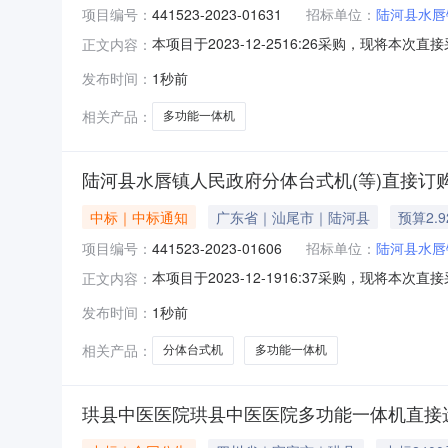
项目编号：
441523-2023-01631
招标单位：
陆河县水唇
本项目于2023-12-2516:26采购，现将本次
正文内容：
交信息成交供应商：陆河县领先未来电子商务有限
发布时间：
1秒前
想/LENOVO,联想/LENOVOCM7310DNW，.,C
相关产品：
多功能一体机
陆河县水唇镇人民政府分体台式机(等)直接订
中标｜中标通知
广东省｜汕尾市｜陆河县
预算2.
项目编号：
441523-2023-01606
招标单位：
陆河县水唇
本项目于2023-12-1916:37采购，现将本次
正文内容：
成交信息成交供应商：陆河县水唇镇广源电脑配件
发布时间：
1秒前
惠普/HP,惠普/HPHPProTower288G9PCIDeskto
相关产品：
分体台式机
多功能一体机
珙县中医医院珙县中医医院多功能一体机直接