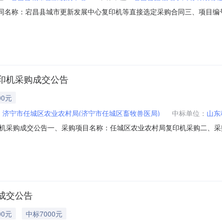
二、合同名称：宕昌县城市更新发展中心复印机等直接选定采购合同三、项目编号：GS-
、合同主体采购人(甲方)：宕昌县城市更新发展中心地址：宕昌县城市更新发
宕昌县岷江大道46号联系方式：13369394557六、合同主要信息主要
印机采购成交公告
00元
：
济宁市任城区农业农村局(济宁市任城区畜牧兽医局)
中标单位：
山东
成交公告一、采购项目名称：任城区农业农村局复印机采购二、采购项目编号：S
府采购中心五、成交日期：2026-08-0711:10:23六、成交情况：
02400.000000元七、采购小组成员：无八、项目联系人信息：杨慧联系电话:
成交公告
00元
中标7000元