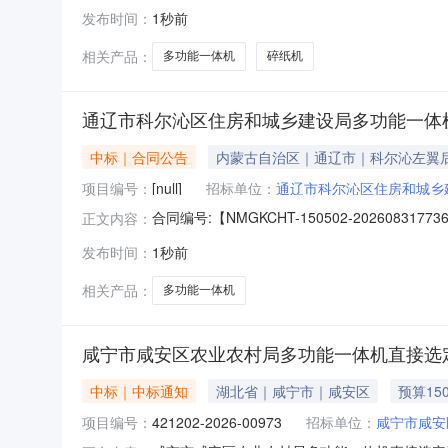
2261401000006683813五、合同编号：20
发布时间：
1秒前
2.00100020002联想多功能一体机（联想M760
相关产品：
多功能一体机
碎纸机
通辽市科尔沁区住房和城乡建设局多功能一体
中标｜合同公告
内蒙古自治区｜通辽市｜科尔沁左翼
项目编号：
[null]
招标单位：
通辽市科尔沁区住房和城乡
合同编号:【NMGKCHT-150502-2026
正文内容：
【通辽市科尔沁区住房和城乡建设局】地址：通
发布时间：
1秒前
吉祥苑小区1-11室联系人：李传茂合同主要信息
相关产品：
多功能一体机
咸宁市咸安区农业农村局多功能一体机直接选
中标｜中标通知
湖北省｜咸宁市｜咸安区
预算15
项目编号：
421202-2026-00973
招标单位：
咸宁市咸安