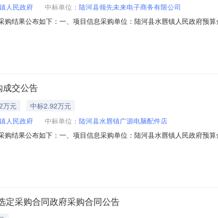
镇人民政府
中标单位：
陆河县领先未来电子商务有限公司
直接采购结果公布如下：一、项目信息采购单位：陆河县水唇镇人民政府预算金额：7,
公司成交金额：7000.00，大写(人民币)：柒仟元整）产品名称技术
M7310DNW，.;1￥7000.0000￥7000.00合计￥7000.00大写（人民币
购成交公告
92万元
中标2.92万元
镇人民政府
中标单位：
陆河县水唇镇广源电脑配件店
直接采购结果公布如下：一、项目信息采购单位：陆河县水唇镇人民政府预算金额：29,
店成交金额：29246.00，大写(人民币)：贰万玖仟贰佰肆拾陆元整
pPC-2A03520005A酷睿I5-12500/16GB/1TB/256GB/集成
选定采购合同政府采购合同公告