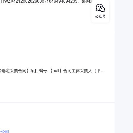
21200202608071046494694203、采购总预算金
：135455784418、成交供应商：咸宁市悦云科技有限公司
能一
公众号
机直接选定采购合同】项目编号:【null】合同主体采购人（甲
务中心供应商（乙方）：【东胜区鑫誉电子办公设备经销
sC2450S多功能一体机规格型号（或服务要求）：参数:打
任公司