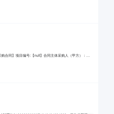
元)总价(元)1惠普B23160CC碎纸机惠普/HPB23160CC台
01500服务要求或标
选定采购合同】项目编号:【null】合同主体采购人（甲方）：
尔沁区批发城赛音电子商行】地址：通辽市科尔沁区批发城
号（或服务要求）：参数:打印类型:黑白激光;最大打印幅面: