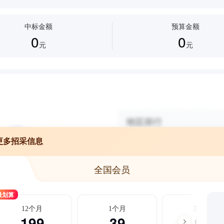
中标金额
预算金额
0
0
元
元
更多招采信息
全国会员
最划算
12个月
1个月
3个月
199
39
99