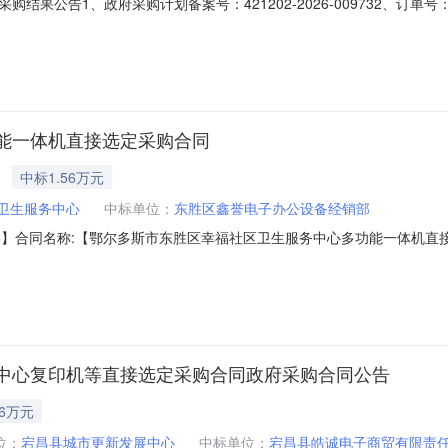
告1、政府采购计划备案号：421202-2026-009732、订单号：HWZX4
39(万元)5、采购单位：咸宁市咸安区农业农村局6、联系人：王钢7、联系电话
10、执行方式：直购11、成交内容：序号商品名称品目品牌型号数量单价小计1多功
能一体机直接选定采购合同
中标1.56万元
卫生服务中心
中标单位：
东胜区鑫誉电子办公设备经销部
08317746】合同名称:【鄂尔多斯市东胜区幸福社区卫生服务中心多功能一体
心】地址：鄂尔多斯市东胜区联系人：鄂尔多斯市东胜区幸福社区卫生服
要信息1、主要标的信息：主要标的名称：富士胶片/FUJIFILMApeo
中心复印机等直接选定采购合同政府采购合同公告
86万元
位：
宕昌县城市更新发展中心
中标单位：
宕昌县皓诚电子商贸有限责