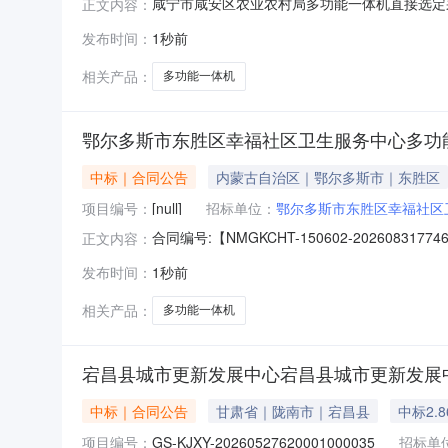
咸宁市咸安区农业农村局多功能一体机直接选定采购结果公
正文内容：
额：0.1500(万元)4、本次成交金额：0.14
发布时间：
1秒前
9、成交日期：2026-08-0710:51:02
相关产品：
多功能一体机
鄂尔多斯市东胜区幸福社区卫生服务中心多功
中标｜合同公告
内蒙古自治区｜鄂尔多斯市｜东胜区
项目编号：
[null]
招标单位：
鄂尔多斯市东胜区幸福社区
合同编号:【NMGKCHT-150602-2026
正文内容：
方）：【鄂尔多斯市东胜区幸福社区卫生服务中
发布时间：
1秒前
部】地址：伊化北路10号街坊联系人：敖登花合同主
相关产品：
多功能一体机
宕昌县城市更新发展中心宕昌县城市更新发展
中标｜合同公告
甘肃省｜陇南市｜宕昌县
中标2.
项目编号：
GS-KJXY-20260527620001000035
招标单