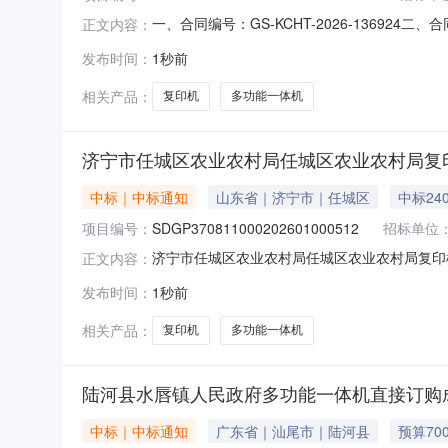
一、合同编号：GS-KCHT-2026-136924
正文内容：
昌县城市更新发展中心复印机、多功能一体机采购五
发布时间：
1秒前
昌县皓诚电子商贸有限责任公司地址：甘肃省陇南市
相关产品：
复印机
多功能一体机
济宁市任城区农业农村局任城区农业农村局复
中标｜中标通知
山东省｜济宁市｜任城区
中标24
项目编号：
SDGP370811000202601000512
招标单位
济宁市任城区农业农村局任城区农业农村局复印机采购
正文内容：
人：济宁市任城区农业农村局四、代理机构：山东省政
发布时间：
1秒前
能一体机山东科讯天成智能技术有限公司1.00000
相关产品：
复印机
多功能一体机
陆河县水唇镇人民政府多功能一体机直接订购
中标｜中标通知
广东省｜汕尾市｜陆河县
预算70