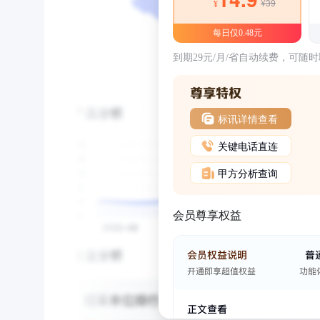
¥39
¥
每日仅0.48元
到期29元/月/省自动续费，可随
标讯详情查看
关键电话直连
甲方分析查询
会员尊享权益