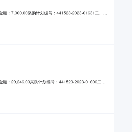
000.00采购计划编号：441523-2023-01631二、成
规格备注数量单价（元）金额（元）多功能一体机联
）:柒仟元整
246.00采购计划编号：441523-2023-01606二、
）产品名称技术规格备注数量单价（元）金额（元）分体台式机