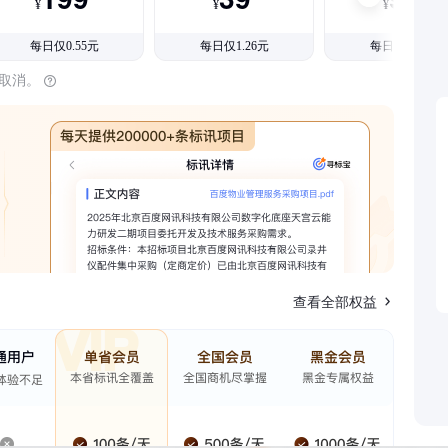
¥
¥
¥
每日仅0.55元
每日仅1.26元
每日仅1.08元
时取消。
查看全部权益