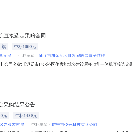
26M0806361099000022六、合同内容：序号标项名称规格型号单位数量单价(
5D黑白激光双面打印/复印/扫描一体机）联想/lenovoM7605D台1.00150
机直接选定采购合同
后旗
中标1950元
建设局
中标单位：
通辽市科尔沁区批发城赛音电子商行
08317736】合同名称:【通辽市科尔沁区住房和城乡建设局多功能一体机直接
辽市科尔沁区中心大街146号联系人：陆佳供应商（乙方）：【通辽市科
1、主要标的信息：主要标的名称：A4黑白激光一体机M7155DN规格型
定采购结果公告
00元
中标1439元
区农业农村局
中标单位：
咸宁市悦云科技有限公司