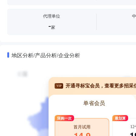
代理单位
-
家
地区分析/产品分析/企业分析
开通寻标宝会员，查看更多招采
VIP
单省会员
限购一次
最划算
1
首月试用
1
14.9