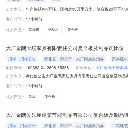
年产钢结构4万吨、活动房30万平方米、复合板20万平方
正文内容：
单位：唐山力业钢结构有限公司所在地：唐山市审图机构：河北朗
发布时间：
17小时前
合格备案时间：2026-08-0616:59:29
相关产品：
活动房
钢结构
复合板
大厂金隅天坛家具有限责任公司复合板及制品询比价
招标｜招标公告
河北省｜廊坊市｜大厂回族自治县
家具建材
项目编号：
100382-XJ-2608-35358
招标单位：
大厂金隅天坛家具
询比价公告大厂金隅天坛家具有限责任公司复合板及制品询比价
正文内容：
价。┃询比价基础信息询比价编号：100382-XJ-2608-
发布时间：
17小时前
金：元（电汇附言请注明：询比价编号:100382-XJ-26
相关产品：
制品
复合板
大厂金隅爱乐屋建筑节能制品有限公司复合板及制品
招标｜招标公告
河北省｜廊坊市｜大厂回族自治县
工程建筑