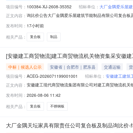
项目编号：
100384-XJ-2608-35352
招标单位：
大厂金隅爱乐屋建
询比价公告大厂金隅爱乐屋建筑节能制品有限公司复合板及制品
正文内容：
供应商参加报价。┃询比价基础信息询比价编号：100384-XJ
发布时间：
17小时前
他资质信息：保证金：元（电汇附言请注明：询比价编号:1003
相关产品：
复合板
制品
[安徽建工商贸物流]建工商贸物流机关物资集采安徽建
中标｜候选人公示
安徽省｜合肥市｜肥东县
交通运输
货
项目编号：
ACEG-2026071199001001
招标单位：
安徽建工建筑
安徽建工现代商贸物流集团有限公司对建工商贸物流机关物资集
正文内容：
标、评标，开评标会结束后根据有关法律、法规要求，现对中标候
发布时间：
2026-08-06 11:42
徽建工建筑工业有限公司不锈钢板及复合板采购项目（第
科技有
相关产品：
复合板
不锈钢板
大厂金隅天坛家具有限责任公司复合板及制品询比价-