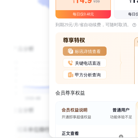
¥39
¥
¥
每日仅0.48元
每日仅
到期29元/月/省自动续费，可随时取消。
标讯详情查看
关键电话直连
甲方分析查询
会员尊享权益