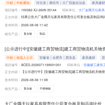
中标｜中标通知
河北省｜廊坊市｜大厂回族自治县
家具建材
项目编号：
100382-XJ-2608-35144
招标单位：
大厂金隅天坛家具
结果公告大厂金隅天坛家具有限责任公司复合板及制品询比价发布时间
正文内容：
有限责任公司采购公告发布时间：2026-08-0411:06:
发布时间：
2026-08-06 11:42
格林弗尔全屋智能家居有限责任公司请中选单位与本公司联系，办
相关产品：
复合板
制品
[公示进行中][安徽建工商贸物流]建工商贸物流机关
中标｜候选人公示
安徽省｜合肥市｜肥东县
家具建材
货
项目编号：
ACEG-2026071199001001
招标单位：
安徽建工建筑
【公示进行中】[安徽建工商贸物流]建工商贸物流机关物
正文内容：
限公司对建工商贸物流机关物资集采安徽建工建筑工业有限公司
发布时间：
2026-08-06 11:08
有关法律、法规要求，现对中标候选人进行公示。特此公示标段(
板
相关产品：
复合板
不锈钢板
大厂金隅天坛家具有限责任公司复合板及制品询比价