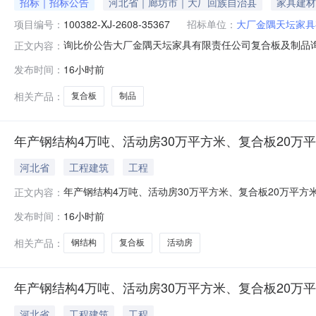
招标｜招标公告
河北省｜廊坊市｜大厂回族自治县
家具建材
项目编号：
100382-XJ-2608-35367
招标单位：
大厂金隅天坛家具
询比价公告大厂金隅天坛家具有限责任公司复合板及制品询比价
正文内容：
价。┃询比价基础信息询比价编号：100382-XJ-2608-
发布时间：
16小时前
金：元（电汇附言请注明：询比价编号:100382-XJ-26
相关产品：
复合板
制品
年产钢结构4万吨、活动房30万平方米、复合板20万
河北省
工程建筑
工程
年产钢结构4万吨、活动房30万平方米、复合板20万平方
正文内容：
单位：唐山力业钢结构有限公司所在地：唐山市审图机构：河北朗
发布时间：
16小时前
合格备案时间：2026-08-0616:59:14
相关产品：
钢结构
复合板
活动房
年产钢结构4万吨、活动房30万平方米、复合板20万
河北省
工程建筑
工程