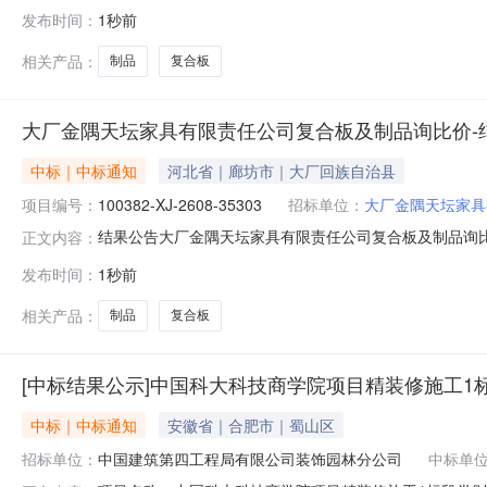
有限责任公司采购公告发布时间：2026-08-0714:39:
发布时间：
1秒前
格林弗尔全屋智能家居有限责任公司请中选单位与本公司联系，办
相关产品：
制品
复合板
大厂金隅天坛家具有限责任公司复合板及制品询比价-
中标｜中标通知
河北省｜廊坊市｜大厂回族自治县
项目编号：
100382-XJ-2608-35303
招标单位：
大厂金隅天坛家具
结果公告大厂金隅天坛家具有限责任公司复合板及制品询比价发布时间
正文内容：
有限责任公司采购公告发布时间：2026-08-0609:36:
发布时间：
1秒前
涵霖科技发展有限公司请中选单位与本公司联系，办理合同签订事宜┃
相关产品：
制品
复合板
[中标结果公示]中国科大科技商学院项目精装修施工1
中标｜中标通知
安徽省｜合肥市｜蜀山区
招标单位：
中国建筑第四工程局有限公司装饰园林分公司
中标单