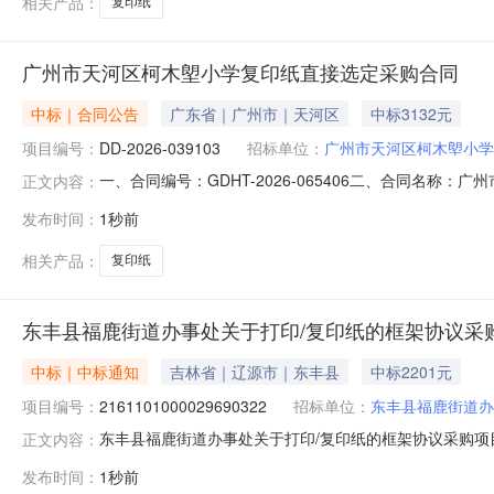
相关产品：
复印纸
广州市天河区柯木塱小学复印纸直接选定采购合同
中标｜合同公告
广东省｜广州市｜天河区
中标3132元
项目编号：
DD-2026-039103
招标单位：
广州市天河区柯木塱小学
一、合同编号：GDHT-2026-065406二、合同名称
正文内容：
购订单五、合同主体采购人（甲方）：广州市天河区柯木塱
发布时间：
1秒前
址：广州市天河区迎新路6号一栋401室-B781联系方式：
相关产品：
复印纸
东丰县福鹿街道办事处关于打印/复印纸的框架协议采
中标｜中标通知
吉林省｜辽源市｜东丰县
中标2201元
项目编号：
2161101000029690322
招标单位：
东丰县福鹿街道办
东丰县福鹿街道办事处关于打印/复印纸的框架协议采购项目（
正文内容：
办事处关于打印/复印纸的框架协议采购项目采购项目项目编号:2
发布时间：
1秒前
行政区划编码:220421项目所在行政区划名称:吉林省辽