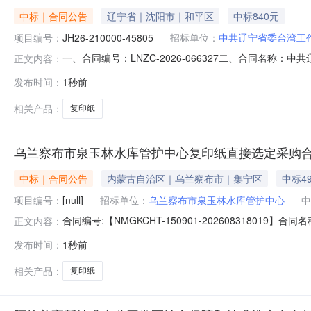
中标｜合同公告
辽宁省｜沈阳市｜和平区
中标840元
项目编号：
JH26-210000-45805
招标单位：
中共辽宁省委台湾工
一、合同编号：LNZC-2026-066327二、合同名称：
正文内容：
经费（保运转）五、合同主体采购人（甲方）：中共辽宁省委
发布时间：
1秒前
子有限公司地址：辽宁省沈阳市和平区三好街67号四层D区069
相关产品：
复印纸
乌兰察布市泉玉林水库管护中心复印纸直接选定采购
中标｜合同公告
内蒙古自治区｜乌兰察布市｜集宁区
中标4
项目编号：
[null]
招标单位：
乌兰察布市泉玉林水库管护中心
中
合同编号:【NMGKCHT-150901-202608318
正文内容：
市泉玉林水库管护中心】地址：兴工路9号联系人：泉玉林
发布时间：
1秒前
主要信息1、主要标的信息：主要标的名称：乐活天章白色复印纸
相关产品：
复印纸