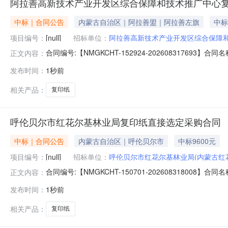
阿拉善高新技术产业开发区综合保障和技术推广中心
中标｜合同公告
内蒙古自治区｜阿拉善盟｜阿拉善左旗
中标
项目编号：
[null]
招标单位：
阿拉善高新技术产业开发区综合保障
合同编号:【NMGKCHT-152924-202608317
正文内容：
（甲方）：【阿拉善高新技术产业开发区综合保障和技术
发布时间：
1秒前
赛东街联系人：武峻毅合同主要信息1、主要标的信息：主要标
相关产品：
复印纸
呼伦贝尔市红花尔基林业局复印纸直接选定采购合同
中标｜合同公告
内蒙古自治区｜呼伦贝尔市
中标9600元
项目编号：
[null]
招标单位：
呼伦贝尔市红花尔基林业局(内蒙古红
合同编号:【NMGKCHT-150701-202608318
正文内容：
花尔基林业局】地址：鄂温克旗红花尔基镇联系人：王俊青
发布时间：
1秒前
信息1、主要标的信息：主要标的名称：70g威尔-A4复印纸规格
相关产品：
复印纸