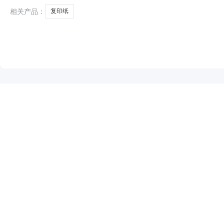
相关产品：
复印纸
NEW
HOT
5折起
暂时没有搜索结果…