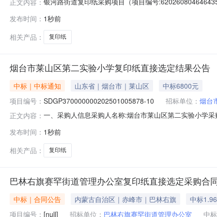
银河路街道复印纸采购项目（项目编号:6202608046
正文内容：
62026080464643559项目联系人：王梦娟项目联系电话
发布时间：
1秒前
2026-08-0720:00二、采购单位信息采购单位名
相关产品：
复印纸
烟台市莱山区第二实验小学复印纸直接选定结果公告
中标｜中标通知
山东省｜烟台市｜莱山区
中标6800元
项目编号：
SDGP370000000202501005878-10
招标单位：
烟台
一、采购人信息采购人名称:烟台市莱山区第二实验小学采购人
正文内容：
交易中心（市政府采购中心）复印纸封闭式-复印纸配置10框架协
发布时间：
1秒前
实验小学采购订单框架协议合同授予阶段项目编号:SDGP370
相关产品：
复印纸
巴林右旗赛罕街道管理办公室复印纸直接选定采购合
中标｜合同公告
内蒙古自治区｜赤峰市｜巴林右旗
中标1.9
项目编号：
[null]
招标单位：
巴林右旗赛罕街道管理办公室
中标