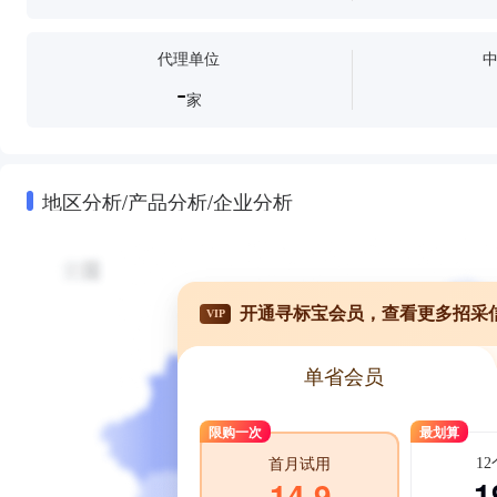
代理单位
-
家
地区分析/产品分析/企业分析
开通寻标宝会员，查看更多招采
VIP
单省会员
限购一次
最划算
1
首月试用
1
14.9