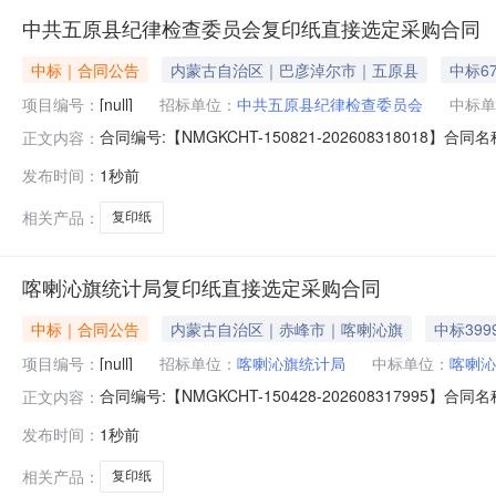
中共五原县纪律检查委员会复印纸直接选定采购合同
中标｜合同公告
内蒙古自治区｜巴彦淖尔市｜五原县
中标6
项目编号：
[null]
招标单位：
中共五原县纪律检查委员会
中标单
合同编号:【NMGKCHT-150821-202608318
正文内容：
律检查委员会】地址：五原县党政综合大楼联系人：吕秉承
发布时间：
1秒前
主要标的信息：主要标的名称：绿晨光复印纸70gA4-APYVQ
相关产品：
复印纸
喀喇沁旗统计局复印纸直接选定采购合同
中标｜合同公告
内蒙古自治区｜赤峰市｜喀喇沁旗
中标399
项目编号：
[null]
招标单位：
喀喇沁旗统计局
中标单位：
喀喇沁
合同编号:【NMGKCHT-150428-202608317
正文内容：
内蒙古自治区赤峰市喀喇沁旗旗委党政综合楼联系人：刘
发布时间：
1秒前
的信息：主要标的名称：复乐复印纸80克A4（500张/包）规格
相关产品：
复印纸