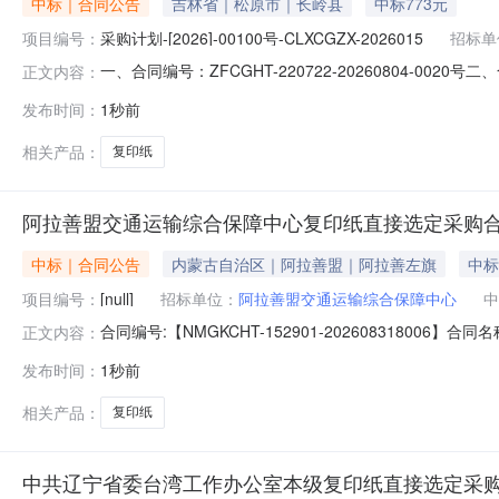
中标｜合同公告
吉林省｜松原市｜长岭县
中标773元
项目编号：
采购计划-[2026]-00100号-CLXCGZX-2026015
招标单
一、合同编号：ZFCGHT-220722-20260804-
正文内容：
划-[2026]-00100号-CLXCGZX-202601
发布时间：
1秒前
原市长岭县政府1号楼7楼联系方式：04387222800供
相关产品：
复印纸
阿拉善盟交通运输综合保障中心复印纸直接选定采购
中标｜合同公告
内蒙古自治区｜阿拉善盟｜阿拉善左旗
中标
项目编号：
[null]
招标单位：
阿拉善盟交通运输综合保障中心
中
合同编号:【NMGKCHT-152901-202608318
正文内容：
交通运输综合保障中心】地址：阿拉善左旗巴彦浩特镇雅
发布时间：
1秒前
铺二楼联系人：路金磊合同主要信息1、主要标的信息：主要标
相关产品：
复印纸
中共辽宁省委台湾工作办公室本级复印纸直接选定采