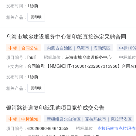
项目名称：阆中市中医医院采购订单五、合同主体采购人(甲方
发布时间：
1秒前
东达商贸有限公司地址：四川省南充市高坪区都京街道办京港路
相关产品：
复印纸
乌海市城乡建设服务中心复印纸直接选定采购合同
中标｜合同公告
内蒙古自治区｜乌海市｜海勃湾区
中标109
项目编号：
[null]
招标单位：
乌海市城乡建设服务中心
中标单位
合同编号:【NMGKCHT-150301-202607315
正文内容：
服务中心】地址：海勃湾区黄河东街8号联系人：张鹏程
发布时间：
1秒前
的名称：70克晨鸣雪莲A4复印纸规格型号（或服务要求）：参数:
相关产品：
复印纸
银河路街道复印纸采购项目竞价成交公告
中标｜中标通知
新疆维吾尔自治区｜克拉玛依市｜克拉玛依区
项目编号：
62026080464643559
招标单位：
克拉玛依市克拉玛依