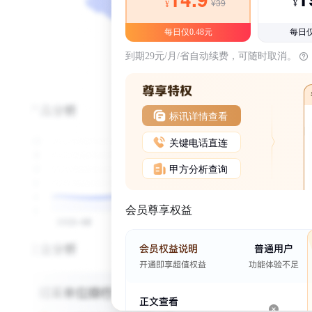
¥39
¥
¥
每日仅0.48元
每日仅
到期29元/月/省自动续费，可随时取消。
标讯详情查看
关键电话直连
甲方分析查询
会员尊享权益