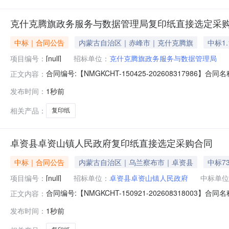
克什克腾旗政务服务与数据管理局复印纸直接选定采
中标｜合同公告
内蒙古自治区｜赤峰市｜克什克腾旗
中标1.
项目编号：
[null]
招标单位：
克什克腾旗政务服务与数据管理局
合同编号:【NMGKCHT-150425-202608317
正文内容：
腾旗政务服务与数据管理局】地址：经棚镇联系人：王磊
发布时间：
1秒前
系人：耿福东合同主要信息1、主要标的信息：主要标的名称：印洁
相关产品：
复印纸
卓资县卓资山镇人民政府复印纸直接选定采购合同
中标｜合同公告
内蒙古自治区｜乌兰察布市｜卓资县
中标7
项目编号：
[null]
招标单位：
卓资县卓资山镇人民政府
中标单位
合同编号:【NMGKCHT-150921-202608318
正文内容：
人民政府】地址：内蒙古自治区乌兰察布市卓资县卓资山
发布时间：
1秒前
资县龙胜路蒙正幼儿园底店联系人：邓媛合同主要信息1、
数:70g