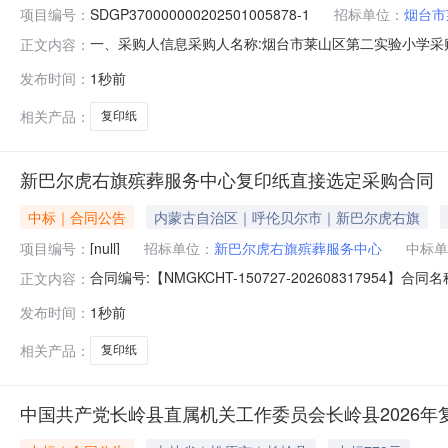
项目编号：
SDGP370000000202501005878-1
招标单位：
烟台市
一、采购人信息采购人名称:烟台市莱山区第二实验小学采购人
正文内容：
交易中心（市政府采购中心）复印纸封闭式-复印纸配置1框架协议
发布时间：
1秒前
小学采购订单框架协议合同授予阶段项目编号:SDGP37061
相关产品：
复印纸
新巴尔虎右旗殡葬服务中心复印纸直接选定采购合同
中标｜合同公告
内蒙古自治区｜呼伦贝尔市｜新巴尔虎右旗
项目编号：
[null]
招标单位：
新巴尔虎右旗殡葬服务中心
中标单
合同编号:【NMGKCHT-150727-202608317
正文内容：
殡葬服务中心】地址：新巴尔虎右旗克尔伦大街便民综合
发布时间：
1秒前
1、主要标的信息：主要标的名称：威尔普70克A4多功能复印纸
相关产品：
复印纸
中国共产党长岭县直属机关工作委员会长岭县2026