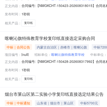
合同编号:【NMGKCHT-150423-202608318
正文内容：
罕街道管理办公室】地址：巴林右旗大板镇健康街西段南
发布时间：
1秒前
信息：主要标的名称：奥驰智选美印A475g规格型号（或服务要求
相关产品：
复印纸
喀喇沁旗特殊教育学校复印纸直接选定采购合同
中标｜合同公告
内蒙古自治区｜赤峰市｜喀喇沁旗
中标720
项目编号：
[null]
招标单位：
喀喇沁旗特殊教育学校
中标单位：
合同编号:【NMGKCHT-150428-202608317
正文内容：
学校】地址：喀喇沁旗锦山镇锦南大街78号联系人：于
发布时间：
1秒前
正合同主要信息1、主要标的信息：主要标的名称：鑫创利-优立
相关产品：
复印纸
烟台市莱山区第二实验小学复印纸直接选定结果公告
中标｜中标通知
山东省｜烟台市｜莱山区
中标5700元