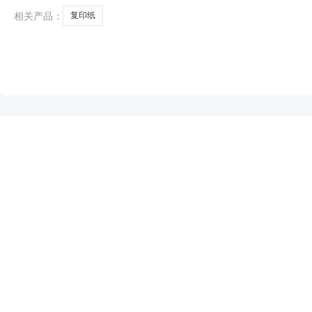
相关产品：
复印纸
NEW
HOT
5折起
暂时没有搜索结果…