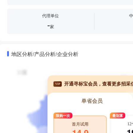
代理单位
-
家
地区分析/产品分析/企业分析
开通寻标宝会员，查看更多招采
VIP
单省会员
限购一次
最划算
1
首月试用
1
14.9