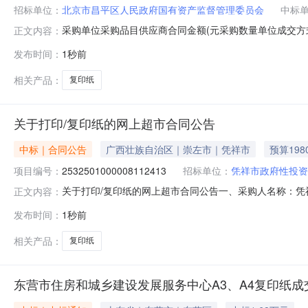
招标单位：
北京市昌平区人民政府国有资产监督管理委员会
中标
采购单位采购品目供应商合同金额(元采购数量单位成交方
正文内容：
有限公司7060.55(元15框架协议2026-08-0700:0
发布时间：
1秒前
理委员会本级采购[飞星鱼80gA3多功能复印纸500张/包飞星鱼8
相关产品：
复印纸
关于打印/复印纸的网上超市合同公告
中标｜合同公告
广西壮族自治区｜崇左市｜凭祥市
预算198
项目编号：
2532501000008112413
招标单位：
凭祥市政府性投资
关于打印/复印纸的网上超市合同公告一、采购人名称：
正文内容：
上超市项目四、采购项目编号：25325010000081124
发布时间：
1秒前
A480gAPP黑钢炮复印纸A4/80g8包/箱（4000张）小
相关产品：
复印纸
东营市住房和城乡建设发展服务中心A3、A4复印纸成