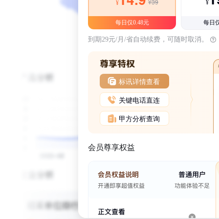
¥39
¥
¥
每日仅0.48元
每日仅
到期29元/月/省自动续费，可随时取消。
标讯详情查看
关键电话直连
甲方分析查询
会员尊享权益