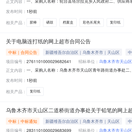
一、采购人名称：轮台县塔尔拉克乡人民政府二、供应商
正文内容：
2031101000029682113五、合同编号：11N731837
发布时间：
1秒前
10.006.5652得力T2硒鼓得力/deliT2支16.003505600
相关产品：
胶棒
硒鼓
档案盒
彩色长尾夹
复印纸
关于电脑连打纸的网上超市合同公告
中标｜合同公告
新疆维吾尔自治区｜乌鲁木齐市｜天山区
中
项目编号：
2761101000029682641
招标单位：
乌鲁木齐市天山区
一、采购人名称：乌鲁木齐市天山区青年路街道办事处二
正文内容：
采购项目编号：2761101000029682641五、合同编号
发布时间：
1秒前
纸a度70g复印纸箱6.00145870服务要求或标的
相关产品：
复印纸
乌鲁木齐市天山区二道桥街道办事处关于铅笔的网上
中标｜中标通知
新疆维吾尔自治区｜乌鲁木齐市｜天山区
中
项目编号：
2831101000029683699
招标单位：
乌鲁木齐市天山区