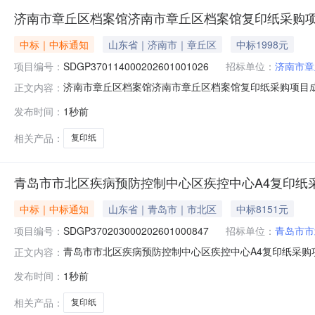
济南市章丘区档案馆济南市章丘区档案馆复印纸采购
中标｜中标通知
山东省｜济南市｜章丘区
中标1998元
项目编号：
SDGP370114000202601001026
招标单位：
济南市章
济南市章丘区档案馆济南市章丘区档案馆复印纸采购项目成交公告
正文内容：
三、采购人：济南市章丘区档案馆四、代理机构：山东省政府采购
发布时间：
1秒前
复印纸济南诺川电子科技有限公司12.0000001998.000
相关产品：
复印纸
青岛市市北区疾病预防控制中心区疾控中心A4复印纸
中标｜中标通知
山东省｜青岛市｜市北区
中标8151元
项目编号：
SDGP370203000202601000847
招标单位：
青岛市市
青岛市市北区疾病预防控制中心区疾控中心A4复印纸采购项目成
正文内容：
三、采购人：青岛市市北区疾病预防控制中心四、代理机构：青
发布时间：
1秒前
数量成交金额AA05040101复印纸青岛康悦电子科技有限公司
相关产品：
复印纸