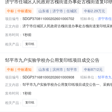
济宁市任城区人民政府古槐街道办事处古槐街道复印
中标｜中标通知
山东省｜济宁市｜任城区
中标2.29万元
项目编号：
SDGP370811000202601000702
招标单位：
济宁市任
济宁市任城区人民政府古槐街道办事处古槐街道复印纸采购项目成
正文内容：
采购人：济宁市任城区人民政府古槐街道办事处四、代理机构：
发布时间：
1秒前
AA05040101复印纸济宁达丰电子科技有限公司144.000
相关产品：
复印纸
邹平市九户实验学校办公用复印纸项目成交公告
中标｜中标通知
山东省｜滨州市｜邹平市
中标8712元
项目编号：
SDGP371681000202601000908
招标单位：
邹平市九
邹平市九户实验学校办公用复印纸项目成交公告一、采购项目名称
正文内容：
四、代理机构：山东省政府采购中心五、成交日期：2026-0
发布时间：
1秒前
50.0000008712.000000元七、采购小组成员：无八、
相关产品：
复印纸