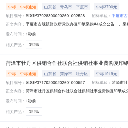
中标｜中标通知
山东省｜青岛市｜平度市
中标3700元
项目编号：
SDGP370283000202601002528
招标单位：
平度市古
平度市古岘镇财政所党政办复印纸采购A4成交公告一、采购项目
正文内容：
政所四、代理机构：青岛市政务服务和公共资源交易中心五、成交
发布时间：
1秒前
金浩海办公用品经营部20.0000003700.000000元
相关产品：
复印纸
菏泽市牡丹区供销合作社联合社供销社事业费购复印
中标｜中标通知
山东省｜菏泽市｜牡丹区
中标1919元
项目编号：
SDGP371702000202601000557
招标单位：
菏泽市牡
菏泽市牡丹区供销合作社联合社供销社事业费购复印纸成交公告一
正文内容：
泽市牡丹区供销合作社联合社四、代理机构：菏泽市政府采购中心
发布时间：
1秒前
纸菏泽市牡丹区联拓办公设备有限公司13.0000001918.
相关产品：
复印纸