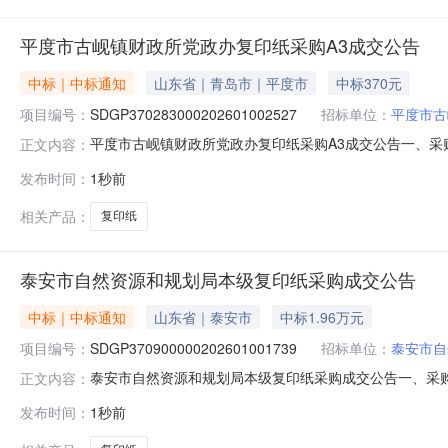
平度市古岘镇财政所党政办复印纸采购A3成交公告
中标｜中标通知
山东省｜青岛市｜平度市
中标370元
项目编号：
SDGP370283000202601002527
招标单位：
平度市古
平度市古岘镇财政所党政办复印纸采购A3成交公告一、采购项目
正文内容：
政所四、代理机构：青岛市政务服务和公共资源交易中心五、成交
发布时间：
1秒前
金浩海办公用品经营部2.000000370.000000元七、
相关产品：
复印纸
泰安市自然资源和规划局本级复印纸采购成交公告
中标｜中标通知
山东省｜泰安市
中标1.96万元
项目编号：
SDGP370900000202601001739
招标单位：
泰安市自
泰安市自然资源和规划局本级复印纸采购成交公告一、采购项目名
正文内容：
级四、代理机构：山东省政府采购中心五、成交日期：2026-
发布时间：
1秒前
公用品销售中心135.00000019580.400000元七、