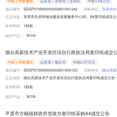
中标｜中标通知
山东省｜东营市｜东营区
中标1.68万元
项目编号：
SDGP370500000202601001242
招标单位：
东营市住
东营市住房和城乡建设发展服务中心A3、A4复印纸成交公告一、
正文内容：
城乡建设发展服务中心四、代理机构：山东省政府采购中心五、成
发布时间：
1秒前
新彩商贸有限公司100.00000016777.600000元七
相关产品：
复印纸
烟台高新技术产业开发区综合行政执法局复印纸成交
中标｜中标通知
山东省｜烟台市
中标2.97万元
项目编号：
SDGP370693000202601000123
招标单位：
烟台高新
烟台高新技术产业开发区综合行政执法局复印纸成交公告一、采购
正文内容：
综合行政执法局四、代理机构：山东省政府采购中心五、成交日期
发布时间：
1秒前
区大华商贸有限公司156.00000029699.600000元七
相关产品：
复印纸
平度市古岘镇财政所党政办复印纸采购A4成交公告