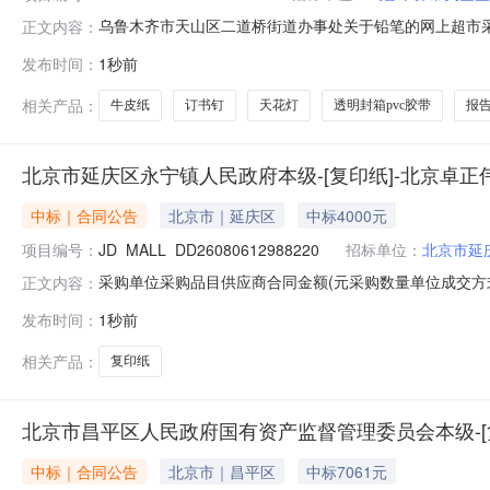
乌鲁木齐市天山区二道桥街道办事处关于铅笔的网上超市采购项
正文内容：
市天山区二道桥街道办事处关于铅笔的网上超市采购项目采购项目
发布时间：
1秒前
所在行政区划编码:650102项目所在行政区划名称:新
相关产品：
牛皮纸
订书钉
天花灯
透明封箱pvc胶带
报
北京市延庆区永宁镇人民政府本级-[复印纸]-北京卓
中标｜合同公告
北京市｜延庆区
中标4000元
项目编号：
JD_MALL_DD26080612988220
招标单位：
北京市延
采购单位采购品目供应商合同金额(元采购数量单位成交方
正文内容：
4000.0(元200件框架协议2026-08-0700:00:0
发布时间：
1秒前
功能复印纸A470g/m2]_DD26080612988220
相关产品：
复印纸
北京市昌平区人民政府国有资产监督管理委员会本级-[
中标｜合同公告
北京市｜昌平区
中标7061元