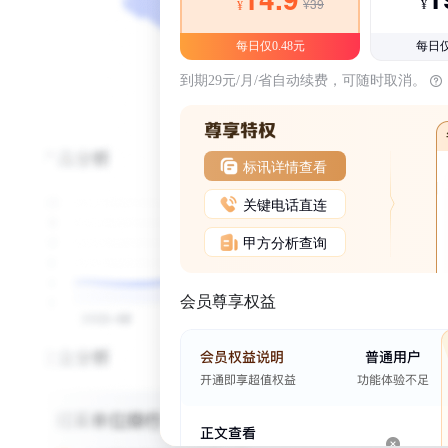
¥39
¥
¥
每日仅0.48元
每日仅
到期29元/月/省自动续费，可随时取消。
标讯详情查看
关键电话直连
甲方分析查询
会员尊享权益