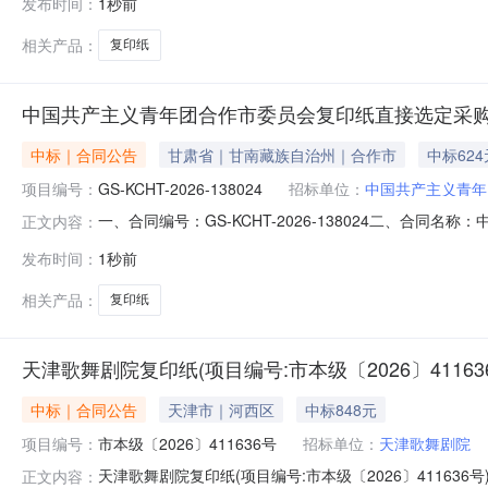
发布时间：
1秒前
系方式：13905088906六、合同主要信息主要标的名称：
相关产品：
复印纸
中国共产主义青年团合作市委员会复印纸直接选定采
中标｜合同公告
甘肃省｜甘南藏族自治州｜合作市
中标624
项目编号：
GS-KCHT-2026-138024
招标单位：
中国共产主义青年
一、合同编号：GS-KCHT-2026-138024二、合同
正文内容：
产主义青年团合作市委员会复印纸采购五、合同主体采购人（
发布时间：
1秒前
南誉禾办公服务有限责任公司地址：甘肃省甘南藏族自治州合
相关产品：
复印纸
天津歌舞剧院复印纸(项目编号:市本级〔2026〕41163
中标｜合同公告
天津市｜河西区
中标848元
项目编号：
市本级〔2026〕411636号
招标单位：
天津歌舞剧院
天津歌舞剧院复印纸(项目编号:市本级〔2026〕411636
正文内容：