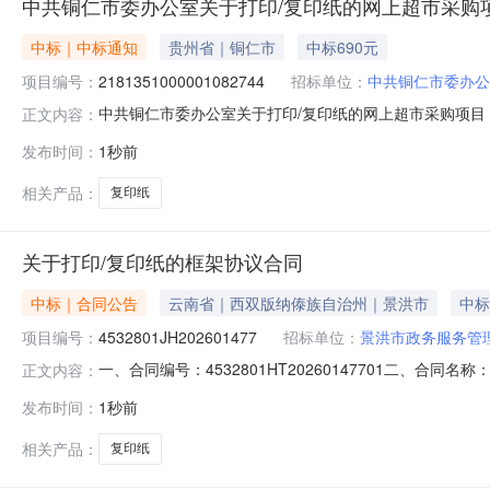
中共铜仁市委办公室关于打印/复印纸的网上超市采购
中标｜中标通知
贵州省｜铜仁市
中标690元
项目编号：
2181351000001082744
招标单位：
中共铜仁市委办公
中共铜仁市委办公室关于打印/复印纸的网上超市采购项目（项
正文内容：
室关于打印/复印纸的网上超市采购项目采购项目项目编号:218
发布时间：
1秒前
政区划编码:520699项目所在行政区划名称:铜仁市本级
相关产品：
复印纸
关于打印/复印纸的框架协议合同
中标｜合同公告
云南省｜西双版纳傣族自治州｜景洪市
中标
项目编号：
4532801JH202601477
招标单位：
景洪市政务服务管
一、合同编号：4532801HT20260147701二、合同
正文内容：
项目五、合同主体采购人（甲方）：景洪市政务服务管理局地
发布时间：
1秒前
云南省西双版纳州景洪市允景洪街道办事曼景兰社区勐泐大道5
相关产品：
复印纸