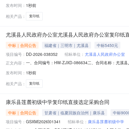
溪县妇幼保健计生服务中心地址：金溪县白马大道14号联系方
发布时间：
1秒前
主要信息主要标的名称：复印纸规格型号（或服务要求）：详见合
相关产品：
复印纸
尤溪县人民政府办公室尤溪县人民政府办公室复印纸
中标｜合同公告
福建省｜三明市｜尤溪县
中标5450元
项目编号：
DD-2026-038352
招标单位：
尤溪县人民政府办公室
一、合同编号：HW-ZJXD-086634二、合同名称：尤
正文内容：
五、合同主体采购人(甲方)：尤溪县人民政府办公室地址：福
发布时间：
1秒前
省三明市尤溪县城关镇水东新城锦鸿佳园1号楼507室联系方式
相关产品：
复印纸
康乐县莲麓初级中学复印纸直接选定采购合同
中标｜合同公告
甘肃省｜临夏回族自治州｜康乐县
中标900
项目编号：
GSXM[2026]01341
招标单位：
康乐县莲麓初级中学