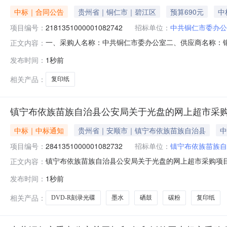
中标｜合同公告
贵州省｜铜仁市｜碧江区
预算690元
中
项目编号：
2181351000001082742
招标单位：
中共铜仁市委办公
一、采购人名称：中共铜仁市委办公室二、供应商名称：
正文内容：
2181351000001082742五、合同编号：520699255
发布时间：
1秒前
包/箱小钢炮/TOPGUNA480g,箱3.0023069
相关产品：
复印纸
镇宁布依族苗族自治县公安局关于光盘的网上超市采
中标｜中标通知
贵州省｜安顺市｜镇宁布依族苗族自治县
中
项目编号：
2841351000001082732
招标单位：
镇宁布依族苗族自
镇宁布依族苗族自治县公安局关于光盘的网上超市采购项目（项
正文内容：
自治县公安局关于光盘的网上超市采购项目采购项目项目编号:2
发布时间：
1秒前
在行政区划编码:520423项目所在行政区划名称:贵州
相关产品：
DVD-R刻录光碟
墨水
硒鼓
碳粉
复印纸