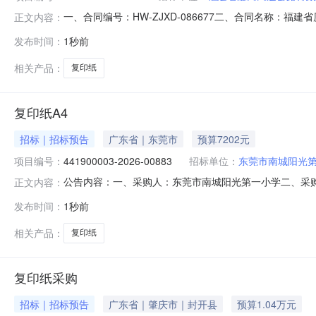
一、合同编号：HW-ZJXD-086677二、合同名称：福
正文内容：
行政执法支队采购订单五、合同主体采购人(甲方)：福建省
发布时间：
1秒前
商(乙方)：福州科威信息技术有限公司地址：福州市马尾区星
相关产品：
复印纸
复印纸A4
招标｜招标预告
广东省｜东莞市
预算7202元
项目编号：
441900003-2026-00883
招标单位：
东莞市南城阳光
公告内容：一、采购人：东莞市南城阳光第一小学二、采购计划
正文内容：
7202.00六、需求时间：2026-08-10七、采购方式：10八、
发布时间：
1秒前
相关产品：
复印纸
复印纸采购
招标｜招标预告
广东省｜肇庆市｜封开县
预算1.04万元