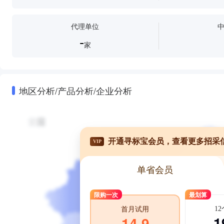
代理单位
-
家
地区分析/产品分析/企业分析
开通寻标宝会员，查看更多招采
VIP
单省会员
限购一次
最划算
1
首月试用
1
14.9