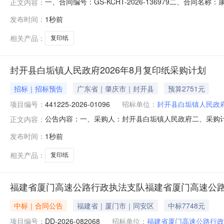
一、合同编号：GS-KCHT-2026-136979二、合同
正文内容：
纸采购项目五、合同主体采购人（甲方）：康乐县莲麓初级中
发布时间：
1秒前
临夏回族自治州康乐县附城镇城东新区康乐花园A区4211室
相关产品：
复印纸
封开县白垢镇人民政府2026年8月复印纸采购计划
招标｜招标预告
广东省｜肇庆市｜封开县
预算2751元
项目编号：
441225-2026-01096
招标单位：
封开县白垢镇人民政
公告内容：一、采购人：封开县白垢镇人民政府二、采购计划编
正文内容：
复印纸,复印纸,复印纸五、采购预算金额（元）：2750.80六
发布时间：
1秒前
间：2026-08-1016:00:02
相关产品：
复印纸
福建省厦门高速公路行政执法支队福建省厦门高速公
中标｜合同公告
福建省｜厦门市｜同安区
中标7748元
项目编号：
DD-2026-082068
招标单位：
福建省厦门高速公路行政