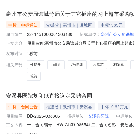
亳州市公安局谯城分局关于其它插座的网上超市采购
中标｜中标通知
安徽省｜亳州市｜谯城区
中标1969元
项目编号：
2241451000001303480
招标单位：
亳州市公安局谯城
项目名称:亳州市公安局谯城分局关于其它插座的网上超市采购
正文内容：
公安局谯城分局关于其它插座的网上超市采购项目采购项目项目编
发布时间：
1秒前
局采购单位地址:/三、成交信息交易方式:直接采购成交日期
相关产品：
长尾夹
百事贴
7号电池
水笔芯
档案盒
笔筒
安溪县医院复印纸直接选定采购合同
中标｜合同公告
福建省｜泉州市｜安溪县
中标10.62万元
项目编号：
DD-2026-038306
招标单位：
安溪县医院
中标单位
一、合同编号：HW-ZJXD-086541二、合同名称：安
正文内容：
（甲方）：安溪县医院地址：福建省泉州市安溪县安溪县医院