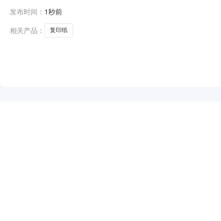
天津歌舞剧院复印纸直接选定采购合同三、项目编号：市本级
发布时间：
1秒前
号联系方式：13920989319供应商（乙方）：天津市华
相关产品：
复印纸
NEW
HOT
5折起
暂时没有搜索结果…