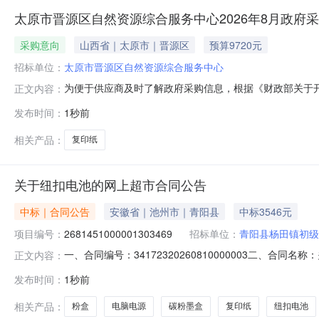
太原市晋源区自然资源综合服务中心2026年8月政府
采购意向
山西省｜太原市｜晋源区
预算9720元
招标单位：
太原市晋源区自然资源综合服务中心
为便于供应商及时了解政府采购信息，根据《财政部关于开展
正文内容：
月采购意向公开如下：序号采购项目名称采购需求概况预算金
发布时间：
1秒前
年09月是在职人员一般公用经费本次公开的采购意向是
相关产品：
复印纸
关于纽扣电池的网上超市合同公告
中标｜合同公告
安徽省｜池州市｜青阳县
中标3546元
项目编号：
2681451000001303469
招标单位：
青阳县杨田镇初级
一、合同编号：34172320260810000003二、合
正文内容：
五、合同主体采购人（甲方）：青阳县杨田镇初级中学地址：
发布时间：
1秒前
徽省池州市青阳县蓉城镇中天花园南大门西侧24-7号联系方式
相关产品：
粉盒
电脑电源
碳粉墨盒
复印纸
纽扣电池