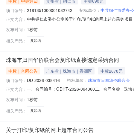
中标｜中标通知
贵州省｜铜仁市
中标690元
项目编号：
2181351000001082742
招标单位：
中共铜仁市委办公
中共铜仁市委办公室关于打印/复印纸的网上超市采购项目（项
正文内容：
室关于打印/复印纸的网上超市采购项目采购项目项目编号:218
发布时间：
1秒前
政区划编码:520699项目所在行政区划名称:铜仁市本级
相关产品：
复印纸
珠海市归国华侨联合会复印纸直接选定采购合同
中标｜合同公告
广东省｜珠海市｜香洲区
中标2678元
项目编号：
DD-2026-038416
招标单位：
珠海市归国华侨联合会
一、合同编号：GDHT-2026-064360二、合同名称
正文内容：
单五、合同主体采购人（甲方）：珠海市归国华侨联合会地址
发布时间：
1秒前
地址：狮山街道联系方式：18688196485六、合同主要
相关产品：
复印纸
关于打印/复印纸的网上超市合同公告