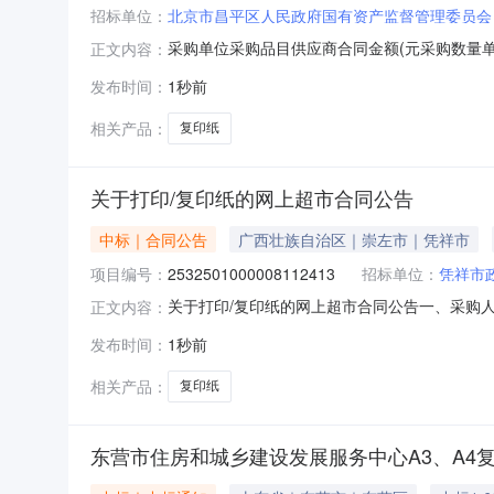
招标单位：
北京市昌平区人民政府国有资产监督管理委员会
采购单位采购品目供应商合同金额(元采购数量单
正文内容：
有限公司7060.55(元15框架协议2026-08-0
发布时间：
1秒前
理委员会本级采购[飞星鱼80gA3多功能复印纸500张/
相关产品：
复印纸
关于打印/复印纸的网上超市合同公告
中标｜合同公告
广西壮族自治区｜崇左市｜凭祥市
项目编号：
2532501000008112413
招标单位：
凭祥市
关于打印/复印纸的网上超市合同公告一、采购
正文内容：
上超市项目四、采购项目编号：253250100000
发布时间：
1秒前
A480gAPP黑钢炮复印纸A4/80g8包/箱（40
相关产品：
复印纸
东营市住房和城乡建设发展服务中心A3、A4