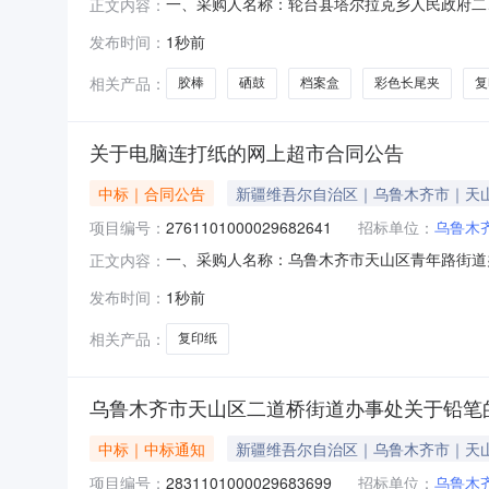
一、采购人名称：轮台县塔尔拉克乡人民政府二
正文内容：
2031101000029682113五、合同编号：11
发布时间：
1秒前
10.006.5652得力T2硒鼓得力/deliT2支16.00
相关产品：
胶棒
硒鼓
档案盒
彩色长尾夹
复
关于电脑连打纸的网上超市合同公告
中标｜合同公告
新疆维吾尔自治区｜乌鲁木齐市｜天
项目编号：
2761101000029682641
招标单位：
乌鲁木
一、采购人名称：乌鲁木齐市天山区青年路街道
正文内容：
采购项目编号：2761101000029682641
发布时间：
1秒前
纸a度70g复印纸箱6.00145870服务要
相关产品：
复印纸
乌鲁木齐市天山区二道桥街道办事处关于铅笔
中标｜中标通知
新疆维吾尔自治区｜乌鲁木齐市｜天
项目编号：
2831101000029683699
招标单位：
乌鲁木