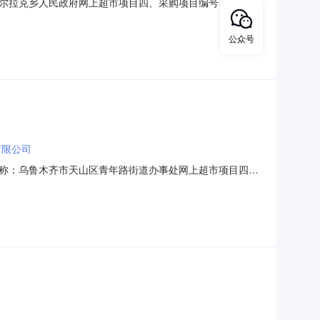
尔拉克乡人民政府网上超市项目四、采购项目编号：
总价(元)1得力7103胶棒/固体胶36g/支得力/deli7103支
公众号
有限公司
称：乌鲁木齐市天山区青年路街道办事处网上超市项目四、
规格型号单位数量单价(元)总价(元)1a度70g复印纸电脑连打纸打印
市天山区青年路街道办事处联系人：韩凤玲联系电