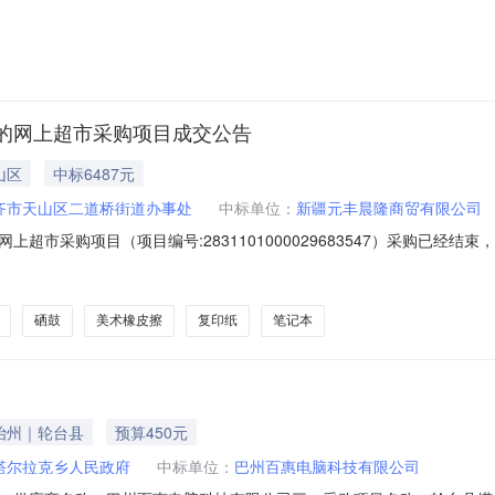
供应商（乙方）：礼县青禾文化传媒有限公司地址：甘肃省陇南市礼县城关镇秦汉
或服务要求）：详见合同主要标的数量：6.0000箱主要标的单价：205.00
的网上超市采购项目成交公告
山区
中标6487元
齐市天山区二道桥街道办事处
中标单位：
新疆元丰晨隆商贸有限公司
超市采购项目（项目编号:2831101000029683547）采购已经
目采购项目项目编号:2831101000029683547项目联系人:综合
划名称:新疆维吾尔自治区乌鲁木齐市天山区报价起止时间:-二、采购单位信
硒鼓
美术橡皮擦
复印纸
笔记本
治州｜轮台县
预算450元
塔尔拉克乡人民政府
中标单位：
巴州百惠电脑科技有限公司