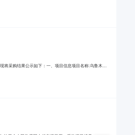
大道祁窑安置区118号商铺联系方式：18294637866
00元合同金额：0.123000万元履约期
结束，现将采购结果公示如下：一、项目信息项目名称:乌鲁木齐
协调科项目联系电话:/采购计划文号:采购计划金额（元）:项目
息采购单位名称:乌鲁木齐市天山区二道桥街道办事处