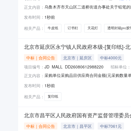
乌鲁木齐市天山区二道桥街道办事处关于铅笔的网上
正文内容：
市天山区二道桥街道办事处关于铅笔的网上超市采购项
发布时间：
1秒前
所在行政区划编码:650102项目所在行政区
相关产品：
牛皮纸
订书钉
天花灯
透明封箱pvc胶
北京市延庆区永宁镇人民政府本级-[复印纸]-
中标｜合同公告
北京市｜延庆区
中标4000元
项目编号：
JD_MALL_DD26080612988220
招标单位：
采购单位采购品目供应商合同金额(元采购数量单
正文内容：
4000.0(元200件框架协议2026-08-070
发布时间：
1秒前
功能复印纸A470g/m2]_DD26080612988220
相关产品：
复印纸
北京市昌平区人民政府国有资产监督管理委员会
中标｜合同公告
北京市｜昌平区
中标7061元