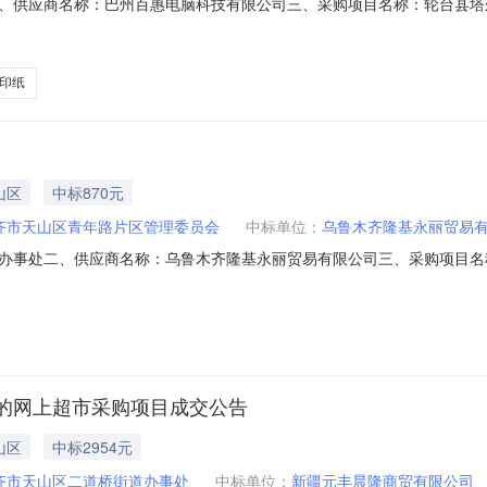
、供应商名称：巴州百惠电脑科技有限公司三、采购项目名称：轮台县塔
N73183705820265602六、合同内容：序号标项名称规格型号单位数量单价(元)
35056003晨光ADM92989档案盒晨光/MGADM92989个54.0010540
印纸
山区
中标870元
齐市天山区青年路片区管理委员会
中标单位：
乌鲁木齐隆基永丽贸易
办事处二、供应商名称：乌鲁木齐隆基永丽贸易有限公司三、采购项目名
五、合同编号：11N010201324202617606六、合同内容：序号标项名称
求或标的基本概况：七、其它事项：无八、联系方式1、采购人名称：乌鲁木齐
的网上超市采购项目成交公告
山区
中标2954元
齐市天山区二道桥街道办事处
中标单位：
新疆元丰晨隆商贸有限公司