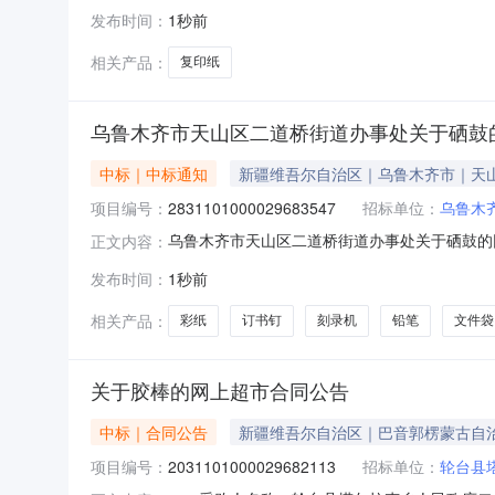
礼县永兴镇文家村联系方式：13552850332
发布时间：
1秒前
六、合同主要信息主要标的名称：2460规格型号（
相关产品：
复印纸
乌鲁木齐市天山区二道桥街道办事处关于硒鼓
中标｜中标通知
新疆维吾尔自治区｜乌鲁木齐市｜天
项目编号：
2831101000029683547
招标单位：
乌鲁木
乌鲁木齐市天山区二道桥街道办事处关于硒鼓的网上
正文内容：
市天山区二道桥街道办事处关于硒鼓的网上超市采购项
发布时间：
1秒前
所在行政区划编码:650102项目所在行政区
相关产品：
彩纸
订书钉
刻录机
铅笔
文件袋
关于胶棒的网上超市合同公告
中标｜合同公告
新疆维吾尔自治区｜巴音郭楞蒙古自
项目编号：
2031101000029682113
招标单位：
轮台县