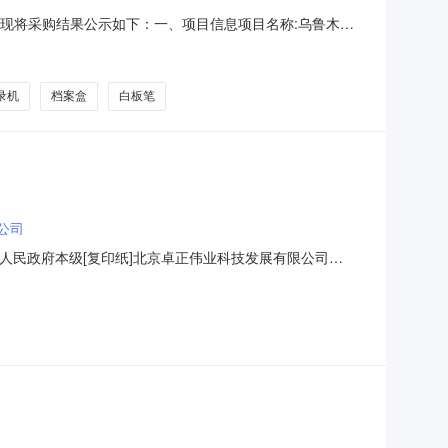
结束，现将采购结果公示如下：一、项目信息项目名称:乌鲁木齐
协调科项目联系电话:/采购计划文号:采购计划金额（元）:项目
息采购单位名称:乌鲁木齐市天山区二道桥街道办事处
录机
档案盒
白板笔
公司
人民政府本级[复印纸]北京卓正伟业科技发展有限公司
2988220合同编号：北京市延庆区永宁镇人民政府本级采购[真叶林多