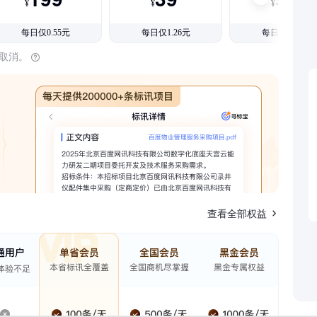
¥
¥
¥
每日仅0.55元
每日仅1.26元
每日仅1.08元
时取消。
查看全部权益