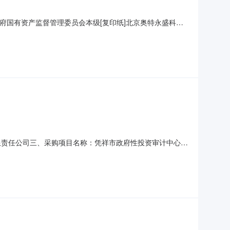
府国有资产监督管理委员会本级[复印纸]北京奥特永盛科技
080612748220合同编号：北京市昌平区人民政府国有资产监督管
限责任公司三、采购项目名称：凭祥市政府性投资审计中心网
序号标项名称规格型号单位数量单价(元)总价(元)1小钢炮黑钢炮
基本概况：七、其它事项：无八、