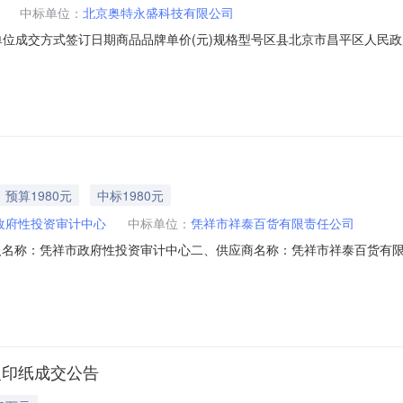
中标单位：
北京奥特永盛科技有限公司
位成交方式签订日期商品品牌单价(元)规格型号区县北京市昌平区人民政
700:00:00飞星鱼51.37节能、环保昌平区合同名称：JD_MALL_DD26
包飞星鱼80gA4多功能复印纸500张/包]_DD26080612748220
预算1980元
中标1980元
政府性投资审计中心
中标单位：
凭祥市祥泰百货有限责任公司
人名称：凭祥市政府性投资审计中心二、供应商名称：凭祥市祥泰百货有
8112413五、合同编号：12N6801210702026401六、合同内容：
00张）小钢炮/TOPGUN黑钢炮A480g箱9.002201980服务要求或标的
复印纸成交公告