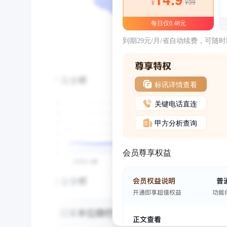
¥39
¥
每日仅0.48元
到期29元/月/省自动续费，可随
标讯详情查看
关键电话直连
甲方分析查询
会员尊享权益