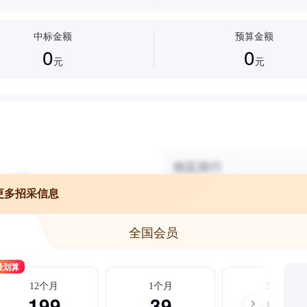
中标金额
预算金额
0
0
元
元
更多招采信息
全国会员
最划算
12个月
1个月
3个月
199
39
99