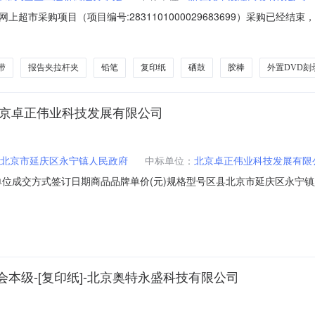
超市采购项目（项目编号:2831101000029683699）采购已经
目采购项目项目编号:2831101000029683699项目联系人:综合
划名称:新疆维吾尔自治区乌鲁木齐市天山区报价起止时间:-二、采购单位信
带
报告夹拉杆夹
铅笔
复印纸
硒鼓
胶棒
外置DVD刻
北京卓正伟业科技发展有限公司
北京市延庆区永宁镇人民政府
中标单位：
北京卓正伟业科技发展有限
位成交方式签订日期商品品牌单价(元)规格型号区县北京市延庆区永宁镇
0:00:00真叶林20节能、环保延庆区合同名称：JD_MALL_DD2608061
本级-[复印纸]-北京奥特永盛科技有限公司