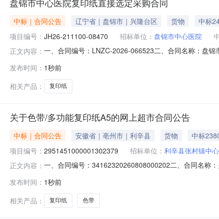
盘锦市中心医院复印纸直接选定采购合同
中标｜合同公告
辽宁省｜盘锦市｜兴隆台区
货物
中标2
项目编号：
JH26-211100-08470
招标单位：
盘锦市中心医院
一、合同编号：LNZC-2026-066523二、合同名称：
正文内容：
方）：盘锦市中心医院地址：盘锦市兴隆台区辽河中路32号
发布时间：
1秒前
系方式：13700076989六、合同主要信息主要标的名称：得
相关产品：
复印纸
关于色带/多功能复印纸A5的网上超市合同公告
中标｜合同公告
安徽省｜亳州市｜利辛县
货物
中标238
项目编号：
2951451000001302379
招标单位：
利辛县张村镇中心
一、合同编号：34162320260808000202二、合同
正文内容：
院（利辛县张村镇妇幼保健计划生育服务站）网上超市项
发布时间：
1秒前
联系方式：15256738080供应商（乙方）：利辛县张村
相关产品：
复印纸
色带