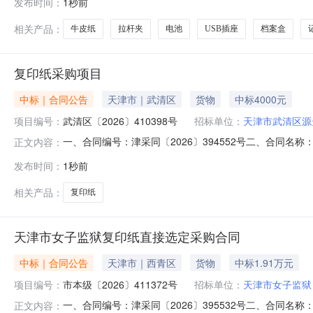
发布时间：
1秒前
行政区划名称:新疆维吾尔自治区喀什地区巴楚县报价起止
相关产品：
牛皮纸
拉杆夹
电池
USB插座
档案盒
复印纸采购项目
中标｜合同公告
天津市｜武清区
货物
中标4000元
项目编号：
武清区〔2026〕410398号
招标单位：
天津市武清区源
一、合同编号：津采同〔2026〕394552号二、合同名
正文内容：
武清区源景道学校地址：天津市武清区开发区源景道8号联系
发布时间：
1秒前
18302223915六、合同主要信息主要标的名称：复印纸
点等简
相关产品：
复印纸
天津市女子监狱复印纸直接选定采购合同
中标｜合同公告
天津市｜西青区
货物
中标1.91万元
项目编号：
市本级〔2026〕411372号
招标单位：
天津市女子监狱
一、合同编号：津采同〔2026〕395532号二、合同名
正文内容：