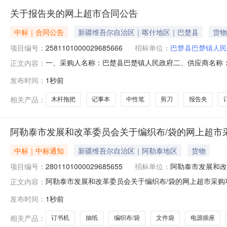
关于报告夹的网上超市合同公告
中标｜合同公告
新疆维吾尔自治区｜喀什地区｜巴楚县
货物
项目编号：
2581101000029685666
招标单位：
巴楚县巴楚镇人民
一、采购人名称：巴楚县巴楚镇人民政府二、供应商名称
正文内容：
2581101000029685666五、合同编号：11N0104
发布时间：
1秒前
彩色抽杆夹报告夹学生考试收纳63107得力/deli63107
相关产品：
木杆拖把
记事本
中性笔
剪刀
报告夹
阿勒泰市发展和改革委员会关于编织布/袋的网上超市
中标｜中标通知
新疆维吾尔自治区｜阿勒泰地区
货物
项目编号：
2801101000029685655
招标单位：
阿勒泰市发展和改
阿勒泰市发展和改革委员会关于编织布/袋的网上超市采购项目
正文内容：
和改革委员会关于编织布/袋的网上超市采购项目采购项目项目编号:
发布时间：
1秒前
在行政区划编码:654301项目所在行政区划名称:新疆
相关产品：
订书机
抽纸
编织布/袋
文件袋
电源插座