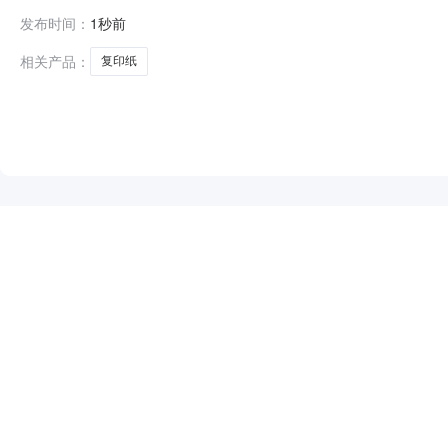
主体采购人（甲方）：天津市女子监狱地址：天津市西青区梨
发布时间：
1秒前
式：18522133612六、合同主要信息主要标的名称：
1
相关产品：
复印纸
NEW
HOT
5折起
暂时没有搜索结果…