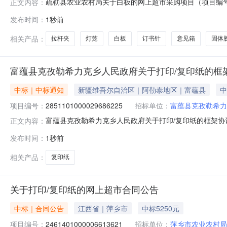
疏勒县农业农村局关于白板的网上超市采购项目（项目编号:2
正文内容：
的网上超市采购项目采购项目项目编号:220110100002
发布时间：
1秒前
划名称:新疆维吾尔自治区喀什地区疏勒县报价起止时间:
相关产品：
拉杆夹
灯笼
白板
订书针
意见箱
固体
富蕴县克孜勒希力克乡人民政府关于打印/复印纸的框
中标｜中标通知
新疆维吾尔自治区｜阿勒泰地区｜富蕴县
中
项目编号：
2851101000029686225
招标单位：
富蕴县克孜勒希力
富蕴县克孜勒希力克乡人民政府关于打印/复印纸的框架协议采
正文内容：
克孜勒希力克乡人民政府关于打印/复印纸的框架协议采购项目采购
发布时间：
1秒前
额（元）:项目所在行政区划编码:654322项目所在行政
相关产品：
复印纸
关于打印/复印纸的网上超市合同公告
中标｜合同公告
江西省｜萍乡市
中标5250元
项目编号：
2461401000006613621
招标单位：
萍乡市农业农村局