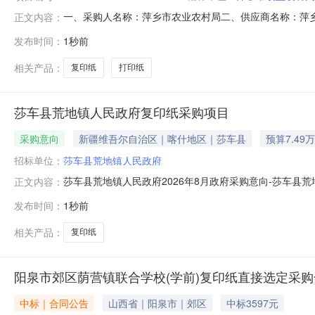
一、采购人名称：萍乡市农业农村局二、供应商名称：萍
正文内容：
2461401000006613621五、合同编号：2026M07
发布时间：
1秒前
70g500张/包8包/箱50箱/组天章/TANGO乐活天章A4
相关产品：
复印纸
打印纸
莎车县荒地镇人民政府复印纸采购项目
采购意向
新疆维吾尔自治区｜喀什地区｜莎车县
预算7.49
招标单位：
莎车县荒地镇人民政府
莎车县荒地镇人民政府2026年8月政府采购意向-莎车
正文内容：
2026年8月政府采购意向采购单位：莎车县荒地镇人民政
发布时间：
1秒前
标的名称：莎车县荒地镇人民政府复印纸采购项目采购标的数
次公开的采购意向是本
相关产品：
复印纸
阳泉市郊区荫营镇联合学校(学前)复印纸直接选定采购
中标｜合同公告
山西省｜阳泉市｜郊区
中标3597元