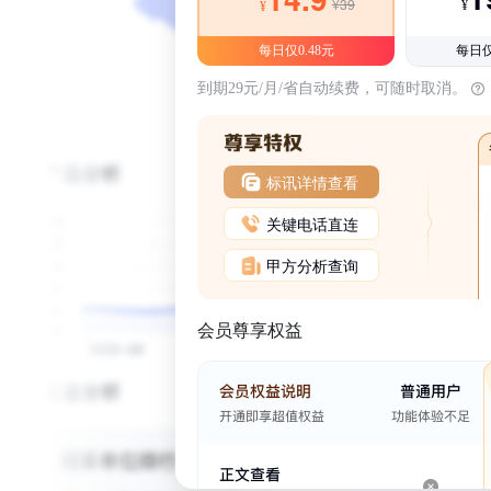
¥39
¥
¥
每日仅0.48元
每日仅
到期29元/月/省自动续费，可随时取消。
标讯详情查看
关键电话直连
甲方分析查询
会员尊享权益