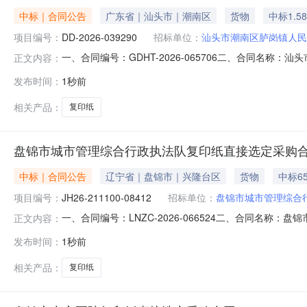
中标｜合同公告
广东省｜汕头市｜潮南区
货物
中标1.5
项目编号：
DD-2026-039290
招标单位：
汕头市潮南区胪岗镇人民
一、合同编号：GDHT-2026-065706二、合同名称
正文内容：
民政府采购订单五、合同主体采购人（甲方）：汕头市潮南区
发布时间：
1秒前
区胪岗金星书店地址：汕头市潮南区胪岗镇胪溪商和路80号
相关产品：
复印纸
盘锦市城市管理综合行政执法队复印纸直接选定采购
中标｜合同公告
辽宁省｜盘锦市｜兴隆台区
货物
中标6
项目编号：
JH26-211100-08412
招标单位：
盘锦市城市管理综合
一、合同编号：LNZC-2026-066524二、合同名称：
正文内容：
五、合同主体采购人（甲方）：盘锦市城市管理综合行政执法
发布时间：
1秒前
公司地址：辽宁省盘锦市双台子区利民路137号联系方式：137
相关产品：
复印纸