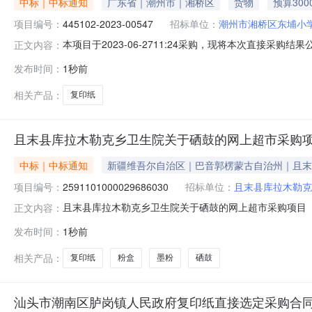
中标｜中标通知
广东省｜潮州市｜湘桥区
货物
预算300
项目编号：
445102-2023-00547
招标单位：
潮州市湘桥区东埔小
本项目于2023-06-2711:24采购，现将本次直接采购结
正文内容：
交信息成交供应商：潮州市龙泽商务信息咨询有限公司成交金
发布时间：
1秒前
博/Asiasymbol,亚太森博/Asiasymbol百旺（红）A4-70g5
相关产品：
复印纸
且末县库拉木勒克乡卫生院关于硒鼓的网上超市采购
中标｜中标通知
新疆维吾尔自治区｜巴音郭楞蒙古自治州｜且末
项目编号：
2591101000029686030
招标单位：
且末县库拉木勒克
且末县库拉木勒克乡卫生院关于硒鼓的网上超市采购项目（项目
正文内容：
乡卫生院关于硒鼓的网上超市采购项目采购项目项目编号:259
发布时间：
1秒前
码:652825项目所在行政区划名称:新疆维吾尔自治区
相关产品：
复印纸
粉盒
墨粉
硒鼓
汕头市潮南区胪岗镇人民政府复印纸直接选定采购合