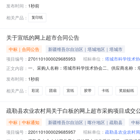
克孜勒希力克乡人民政府关于打印/复印纸的框架协议采购项目采购
发布时间：
1秒前
额（元）:项目所在行政区划编码:654322项目所在行政
相关产品：
复印纸
关于宣纸的网上超市合同公告
中标｜合同公告
新疆维吾尔自治区｜塔城地区｜塔城市
项目编号：
2701101000029685953
招标单位：
塔城市科学技术协
一、采购人名称：塔城市科学技术协会二、供应商名称：塔城市
正文内容：
合同编号：11N58477109420265401六、合同内容
发布时间：
1秒前
橡皮泥晨光/MGAKE03988包40.0052003团扇宣纸无品牌团
相关产品：
彩泥
团扇
宣纸
胶带
卡纸
奖励贴纸
疏勒县农业农村局关于白板的网上超市采购项目成交
中标｜中标通知
新疆维吾尔自治区｜喀什地区｜疏勒县
中标
项目编号：
2201101000029685957
招标单位：
疏勒县农业农村局