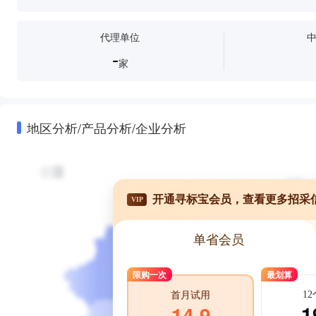
代理单位
-
家
地区分析/产品分析/企业分析
开通寻标宝会员，查看更多招采
VIP
单省会员
限购一次
最划算
1
首月试用
1
14.9