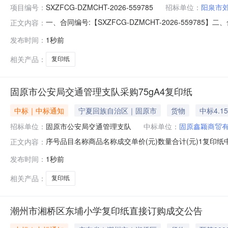
项目编号：
SXZFCG-DZMCHT-2026-559785
招标单位：
阳泉市
一、合同编号:【SXZFCG-DZMCHT-2026-55
正文内容：
荫营镇联合学校（学前）复印纸采购订单】五、合同主体
发布时间：
1秒前
供应商（乙方）：【阳泉市城区新星商行】地址：阳泉滨河商
要求）
相关产品：
复印纸
固原市公安局交通管理支队采购75gA4复印纸
中标｜中标通知
宁夏回族自治区｜固原市
货物
中标4.1
招标单位：
固原市公安局交通管理支队
中标单位：
固原鑫颖商贸
序号品目名称商品名称成交单价(元)数量合计(元)1复印纸中華
正文内容：
限公司采购单位地址固原市兴源路200号供应商地址固原市原州
发布时间：
1秒前
购单位电子邮箱jjzdjwbzs@163.com供应商电子邮箱113861
相关产品：
复印纸
潮州市湘桥区东埔小学复印纸直接订购成交公告