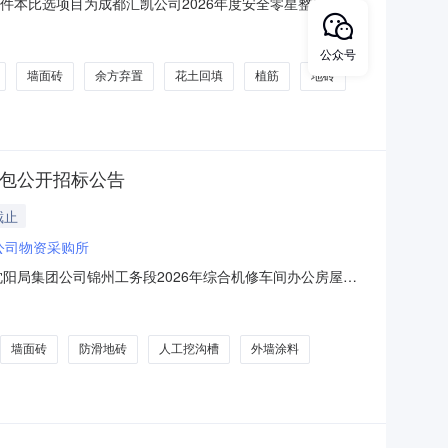
条件本比选项目为成都汇凯公司2026年度安全零星整修服务
。项目已具备招标条件，现通过公开询比价方式择优选择服
询比价方式，委托具备相应能力的专业单位承接2026年度厂
公众号
墙面砖
余方弃置
花土回填
植筋
地砖
务外包公开招标公告
截止
公司物资采购所
告沈阳局集团公司锦州工务段2026年综合机修车间办公房屋及
务段2026年综合机修车间办公房屋及附属设施修理业务外包招
购进行公开招标。评审方法为综合评估法。2．项目概况与
墙面砖
防滑地砖
人工挖沟槽
外墙涂料