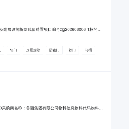
施拆除残值处置项目编号zjg202608006-1标的物
限30个日历天内，受让方将标的资产内所有建筑物、构筑物的
.每标段每次增价幅度为人民币1000元及其整数倍；3.自
道
铝门
房屋拆除
防盗门
铁门
马桶
04T16:00采购商名称：鲁丽集团有限公司物料信息物料代码物料名
000196踢脚线规格：800*100mm1.0米2026-09-01