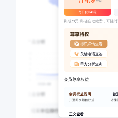
¥39
¥
每日仅0.48元
到期29元/月/省自动续费，可随
标讯详情查看
关键电话直连
甲方分析查询
会员尊享权益