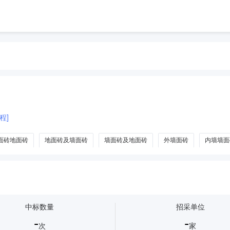
程]
面砖地面砖
地面砖及墙面砖
墙面砖及地面砖
外墙面砖
内墙墙面
中标数量
招采单位
-
-
次
家