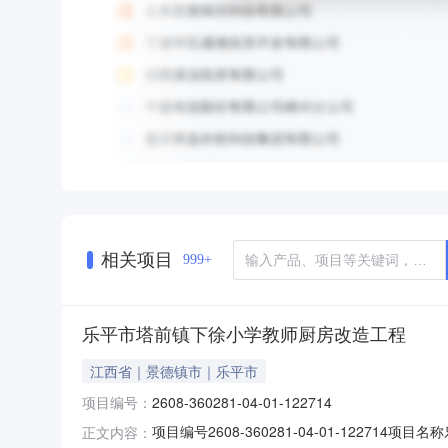
相关项目
999+
乐平市塔前镇下徐小学教师厨房改造工程
江西省｜景德镇市｜乐平市
项目编号：
2608-360281-04-01-122714
项目编号2608-360281-04-01-12
正文内容：