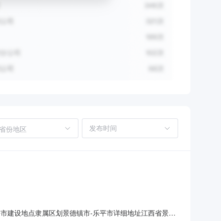
省份地区
市-乐平市建设地点隶属区划景德镇市-乐平市详细地址江西省景德