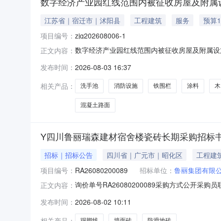
数字经济产业园红线范围内被征收房屋及附属
江苏省｜宿迁市｜沭阳县
工程建筑
服务
预算1
项目编号：
zjg202608006-1
数字经济产业园红线范围内被征收房屋及附属设施
正文内容：
基本情况标的详情房屋拆除面积约6243.88平
发布时间：
2026-08-03 16:37
主体拆除完毕；完成全部建筑垃圾的清运、场地回
由竞价期：
相关产品：
洗手池
消防设施
铁围栏
涂料
木
混凝土路面
Y四川鲁丽瑞森建材宿舍楼瓷砖长期采购招标书26
招标｜招标公告
四川省｜广元市｜昭化区
工程建
项目编号：
RA26080200089
招标单位：
鲁丽集团有限
询价单号RA26080200089采购方式公开采购员
正文内容：
称规格型号品牌采购数量计量单位要求交货期备注011800
发布时间：
2026-08-02 10:11
中鑫旺：2#宿舍楼阳台使用，两种规格二选一01180
相关产品：
踢脚线
墙面砖
防滑地砖