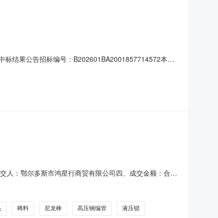
告招标编号：B202601BA2001857714572本招
单元601室）进行开标，已由评标委员会评审完毕，采购人按
目编号：NPYC202625550招标人：福建省
三、成交人：鄂尔多斯市鸿星行商贸有限公司四、成交金额：合同
计量单位采购数量税率交货日期060205800792高压钢编
头
稀料
尼龙棒
高压钢编管
液压锁