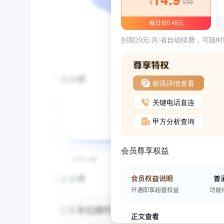
¥39
¥
每日仅0.48元
到期29元/月/省自动续费，可随
标讯详情查看
关键电话直连
甲方分析查询
会员尊享权益