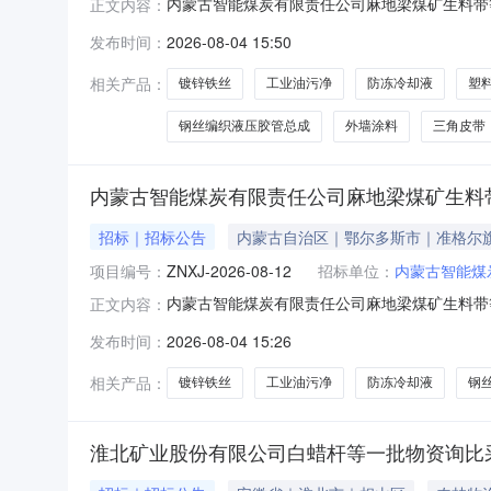
内蒙古智能煤炭有限责任公司麻地梁煤矿生料带等物资
正文内容：
限价15.17万元采购方式线上询价报名开始时间公告
发布时间：
2026-08-04 15:50
低价成交法报价规则不公开报价：在报价过程中
相关产品：
镀锌铁丝
工业油污净
防冻冷却液
塑
钢丝编织液压胶管总成
外墙涂料
三角皮带
内蒙古智能煤炭有限责任公司麻地梁煤矿生料
招标｜招标公告
内蒙古自治区｜鄂尔多斯市｜准格尔
项目编号：
ZNXJ-2026-08-12
招标单位：
内蒙古智能煤
内蒙古智能煤炭有限责任公司麻地梁煤矿生料带等物
正文内容：
行业:货物-内蒙古自治-其他招标人:内蒙古智
发布时间：
2026-08-04 15:26
载查看
相关产品：
镀锌铁丝
工业油污净
防冻冷却液
钢
淮北矿业股份有限公司白蜡杆等一批物资询比