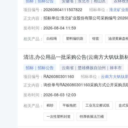
招标｜招标公告
安徽省｜淮北市｜相山区
农林牧
项目编号：
20260804111507822
招标单位：
淮北矿业
招标单位:淮北矿业股份有限公司采购编号:20260804
正文内容：
一、采购物资序号物资编码物资名称材质/品牌型号
发布时间：
2026-08-04 11:59
朱仙庄煤矿10、杨柳煤矿20、袁店二井煤矿15、
相关产品：
白棕绳
塑料编织袋
钳套
油浸黄麻盘
清洁,办公用品一批采购公告(云南方大钒钛新
招标｜招标公告
云南省｜楚雄彝族自治州｜禄丰市
项目编号：
RA26080301160
招标单位：
云南方大钒钛
询价单号RA26080301160采购方式公开采购员
正文内容：
代码物料名称规格型号品牌采购数量计量单位要求交货期备注1
发布时间：
2026-08-03 12:03
30110508380110工业无尘擦试纸25*38CM*1000
相关产品：
棉纱
平板拖把
工业无尘擦试纸
盒式
一次性塑料封签
特厚铁箍法兰桶