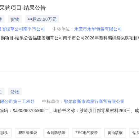
采购项目-结果公告
件
货物
中标23.20万元
建省烟草公司南平市公司
中标单位：
永安市永华包装有限公司
项目-结果公告福建省烟草公司南平市公司2026年塑料编织袋采购项目中标结果公
代建盛工程管理有限公司（南平市建阳区童游街道云谷小区二期崇诚里1号楼1
目概况项目名称：福建省烟草公司南平市公司2026年塑料编织袋采购项目项
工
货物
限公司第三工程处
中标单位：
鄂尔多斯市鸿星行商贸有限公司
码：XJ20260705965二、询价书名称：纱岭项目部零星材料263
司第三工程处2026年08月01日17:13:23物资清单物资编码物资描述
0060214300028尼龙棒|φ49.5*140mm根100.032026-08-2000
压接头
塑料编织袋
金属防锈漆
PVC电气胶带
黄油喷剂
钻