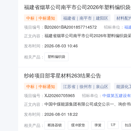
福建省烟草公司南平市公司2026年塑料编织袋
中标｜中标通知
福建省｜南平市｜建阳区
材料配
项目编号：
B202601BA2001857714572
招标单位：
福
福建省烟草公司南平市公司2026年塑料编织袋采购
正文内容：
标项目于2026年07月29日09时00分在时
发布时间：
2026-08-03 10:46
规定确定了中标人，现将中标结果公告如下：1.项
相关产品：
塑料编织袋
纱岭项目部零星材料263结果公告
中标｜中标通知
江苏省｜徐州市｜泉山区
能源化
项目编号：
XJ20260705965
招标单位：
中煤第五建设有
中国中煤能源集团有限公司成交公示一、询价书编
正文内容：
谈判后确定特此公告。采购单位：中煤第五建设有限公
发布时间：
2026-08-01 18:22
管|51MM|4|32MPA根4.032026-08-2000:00:0
相关产品：
UP
断路器锁
缓冲胶垫
弹簧
扣