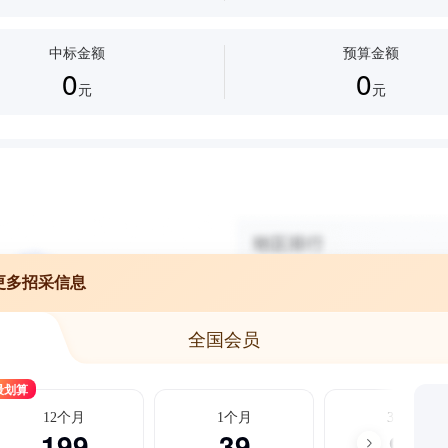
中标金额
预算金额
0
0
元
元
更多招采信息
全国会员
最划算
12个月
1个月
3个月
199
39
99