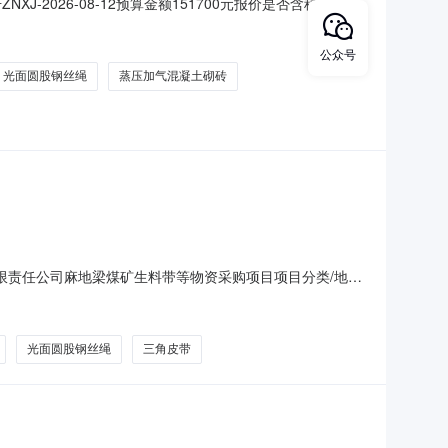
2026-08-12预算金额151700元报价是否含税是最高
报价结束时间2026/08/1008:30报价次数1次成交规则最
有限责任公司供应科合同履行期限签订合同之日
公众号
光面圆股钢丝绳
蒸压加气混凝土砌砖
炭有限责任公司麻地梁煤矿生料带等物资采购项目项目分类/地区/
能煤炭有限责任公司麻地梁煤矿生料带等物资采购项目附件下
光面圆股钢丝绳
三角皮带