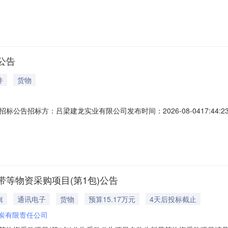
点00分（北京时间）前提交响应文件。一、项目基本情况项目编号：LNHS-
预算金额：人民币997364.88元最高限价：人民币997364.88元
公告
件
货物
标方：吕梁建龙实业有限公司发布时间：2026-08-0417:44:23结束时
等物资采购项目(第1包)公告
旗
通讯电子
货物
预算15.17万元
4天后投标截止
炭有限责任公司