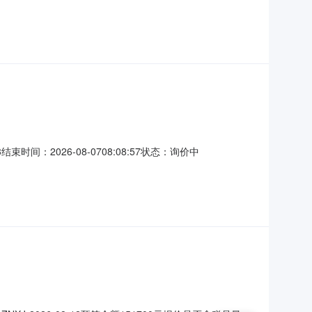
20260805项目名称：连山区锦郊街道杨屯村厂房建设项目塑
采购需求：塑料编织袋厂新建厂房（详见招标工程量清单）合同履
间：2026-08-0708:08:57状态：询价中