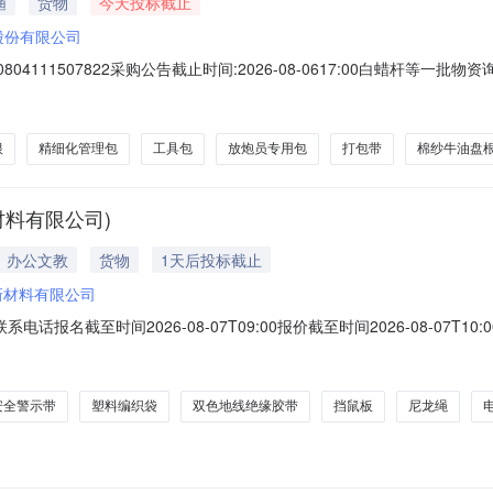
渔
货物
今天投标截止
股份有限公司
111507822采购公告截止时间:2026-08-0617:00白蜡杆等一批物资询
规格单位数量其他属性需求单位使用方向送货地址备注附件124004003
袁店一井煤矿9、孙疃煤矿402240060210002棉纱牛油盘根棉纱耐腐蚀
根
精细化管理包
工具包
放炮员专用包
打包带
棉纱牛油盘
材料有限公司)
办公文教
货物
1天后投标截止
新材料有限公司
联系电话报名截至时间2026-08-07T09:00报价截至时间2026-08-
10508380014棉纱白色150.0公斤2026-09-30110508380110
张2.0卷2026-09-3011050838
安全警示带
塑料编织袋
双色地线绝缘胶带
挡鼠板
尼龙绳