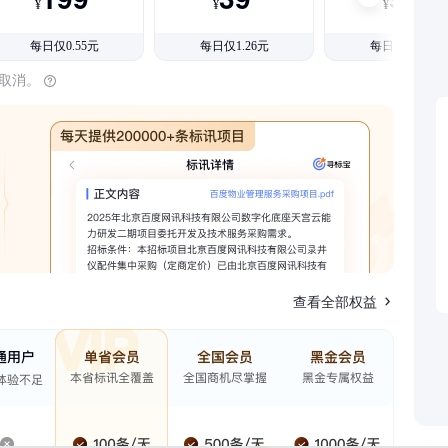
¥
¥
¥
每日仅0.55元
每日仅1.26元
每日仅1.08元
时取消。
查看全部权益