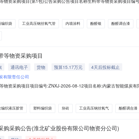
采购项目(第1包)公告采购公告项目名称生料带等物资采购项目编号ZNXJ-
发布之日起报名结束时间2026/08/1008:00报价开始时间报名审核通过后
，不公开报价供应商的公司名称及报价金额。采购人名称内蒙古智能煤炭
料编织袋
工业高压钢丝氧气管
内墙涂料
酚醛银
酚醛调合漆
带等物资采购项目
旗
通讯电子
货物
预算15.17万元
4天后投标截止
炭有限责任公司
资采购项目项目编号:ZNXJ-2026-08-12项目名称:内蒙古智能煤
能煤炭有限责任公司招标代理机构:内蒙古智能煤炭有限责任公司内蒙古智
丝编织液压胶管
塑料编织袋
块砖
工业高压钢丝氧气
酚醛调合漆
采购采购公告(淮北矿业股份有限公司物资分公司)