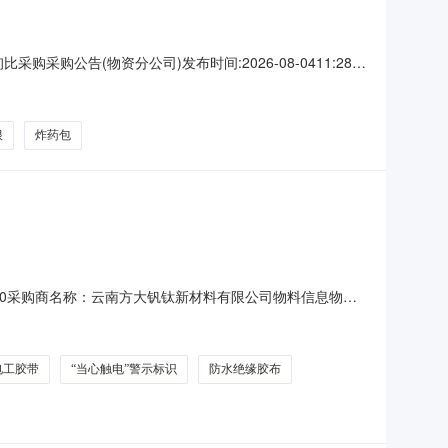
比采购采购公告(物资分公司)发布时间:2026-08-0411:28
0001帆布炸药包大号只109安徽神源煤化工有限公司15、
不黏附黄色8m
根
炸药包
07T10:00采购商名称：云南方大钒钛新材料有限公司物料信息物料
工业无尘擦试纸25*38CM*1000张10.0卷2026-09-
电工胶带
“当心触电”警示标识
防水绝缘胶布