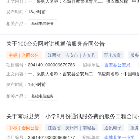
一、采购人名称：石城县教育体育局二、供应商名称：中
正文内容：
2151401000006684026五、合同编号：2026M080
发布时间：
18小时前
求或标的基本概况：七、其它事项：无八、联系方式1、采购人
相关产品：
基础电信服务
关于100台公网对讲机通信服务合同公告
中标｜合同公告
江西省｜吉安市｜吉安县
弱电安防
服务
项目编号：
2941401000006679786
招标单位：
吉安县公安局
一、采购人名称：吉安县公安局二、供应商名称：中国电信股份
正文内容：
五、合同编号：2026M0806360821000201六、合
发布时间：
18小时前
七、其它事项：无八、联系方式1、采购人名称：吉安县公安局
相关产品：
基础电信服务
关于南城县第一小学8月份通讯服务费的服务工程合同
中标｜合同公告
江西省｜抚州市｜南城县
通讯电子
服务
项目编号：
2591401000006686177
招标单位：
南城县第一小学