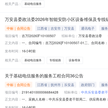
相关产品：
基础电信服务
万安县委政法委2026年智能安防小区设备维保及专
中标｜合同公告
江西省｜吉安市｜万安县
通讯电子
服务
项目编号：
吉万[2026]F10100507
招标单位：
万安县委政法委
一、合同编号：吉万[2026]F10100507-01二、合同
正文内容：
设备维保及专线链路五、合同主体采购人(甲方)：万安县委政
发布时间：
16小时前
江西省吉安市万安县河西新区市场南路（幸福家园对面）联系方
相关产品：
基础电信服务
专线链路
设备维保
关于基础电信服务的服务工程合同36公告
中标｜合同公告
江西省｜抚州市｜乐安县
政府部门
服务
项目编号：
2191401000006684428
招标单位：
中共乐安县委老干
一、采购人名称：中共乐安县委老干部局二、供应商名称
正文内容：
号：2191401000006684428五、合同编号：2026M
发布时间：
16小时前