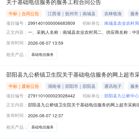
关于基础电信服务的服务工程合同公告
中标｜合同公告
江西省｜抚州市｜南城县
农林牧渔
服务
项目编号：
2991401000006683809
招标单位：
南城县农业农村局
一、采购人名称：南城县农业农村局二、供应商名称：中
正文内容：
2991401000006683809五、合同编号：2026M08
发布时间：
2026-08-07 13:59
基本概况：七、其它事项：无八、联系方式1、采购人名称：
国
相关产品：
基础电信服务
邵阳县九公桥镇卫生院关于基础电信服务的网上超市
中标｜废标公告
湖南省｜邵阳市｜邵阳县
通讯电子
服务
项目编号：
2791101000023028442
招标单位：
邵阳县九公桥中心
邵阳县九公桥镇卫生院关于基础电信服务的网上超市采购
正文内容：
超市采购项目三、采购项目编号：2791101000023
发布时间：
2026-08-07 12:37
说明:单位预算不够八、其他事项：https://hunan.zcygov.c
相关产品：
基础电信服务