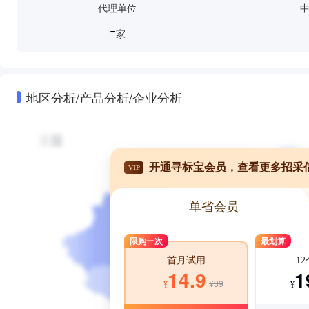
代理单位
-
家
地区分析/产品分析/企业分析
开通寻标宝会员，查看更多招采
VIP
单省会员
限购一次
最划算
1
首月试用
1
14.9
¥39
¥
¥