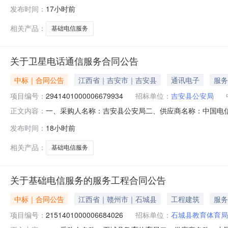
雅庭项目联系电话：1577960****项目所在行政区划编码：36
发布时间：
17小时前
称：中国共产党新干县委员会政法委员会采购单位地址：江
相关产品：
基础电信服务
关于卫星电话通信服务合同公告
中标｜合同公告
江西省｜吉安市｜吉安县
通讯电子
服务
项目编号：
2941401000006679934
招标单位：
吉安县公安局
一、采购人名称：吉安县公安局二、供应商名称：中国电信股份
正文内容：
五、合同编号：2026M0806360821000402六、合
发布时间：
18小时前
其它事项：无八、联系方式1、采购人名称：吉安县公安局联系
相关产品：
基础电信服务
关于基础电信服务的服务工程合同公告
中标｜合同公告
江西省｜赣州市｜石城县
工程建筑
服务
项目编号：
2151401000006684026
招标单位：
石城县教育体育局