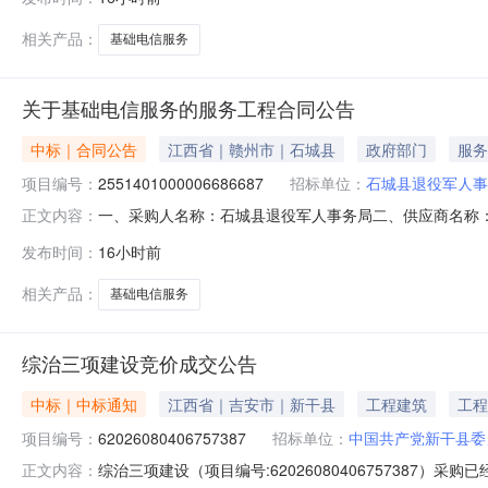
或标的基本概况：七、其它事项：无八、联系方式1、采购人
相关产品：
基础电信服务
关于基础电信服务的服务工程合同公告
中标｜合同公告
江西省｜赣州市｜石城县
政府部门
服务
项目编号：
2551401000006686687
招标单位：
石城县退役军人事
一、采购人名称：石城县退役军人事务局二、供应商名称
正文内容：
2551401000006686687五、合同编号：2026M08
发布时间：
16小时前
的基本概况：七、其它事项：无八、联系方式1、采购人名称
相关产品：
基础电信服务
综治三项建设竞价成交公告
中标｜中标通知
江西省｜吉安市｜新干县
工程建筑
工程
项目编号：
62026080406757387
招标单位：
中国共产党新干县委
综治三项建设（项目编号:62026080406757387）
正文内容：