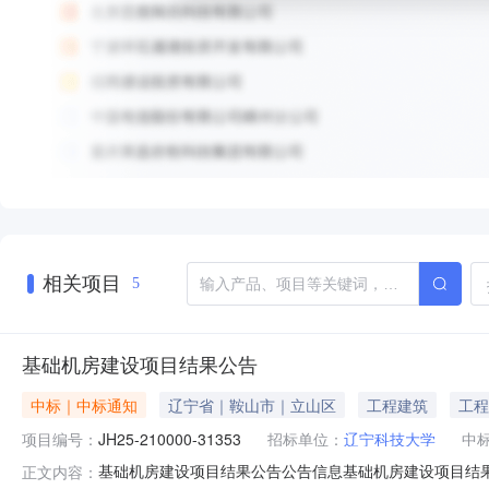
相关项目
5
基础机房建设项目结果公告
中标｜中标通知
辽宁省｜鞍山市｜立山区
工程建筑
工程
项目编号：
JH25-210000-31353
招标单位：
辽宁科技大学
中
基础机房建设项目结果公告公告信息基础机房建设项目结果公告撰写
正文内容：