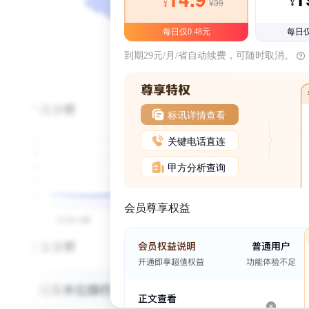
¥39
¥
¥
每日仅0.48元
每日仅
到期29元/月/省自动续费，可随时取消。
标讯详情查看
关键电话直连
甲方分析查询
会员尊享权益