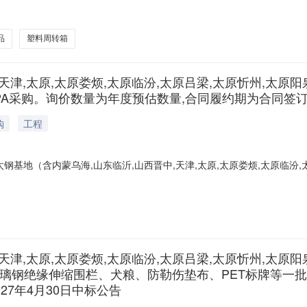
维护维修杂品;型号规格:300Kg喷塑30.0set2026-05-31T23:59:5
ece2026-06-30T23:59:59.000
品
塑料周转箱
天津,太原,太原娄烦,太原临汾,太原吕梁,太原忻州,太原
PA采购。询价数量为年度预估数量,合同履约期为合同签订之
购
工程
钢基地（含内蒙乌海,山东临沂,山西晋中,天津,太原,太原娄烦,太原临汾
项，建议采用BPA采购。询价数量为年度预估数量，合同履约期为合同签订之
4-1619:01更多咨询请点击：
,天津,太原,太原娄烦,太原临汾,太原吕梁,太原忻州,太原
璃钢绝缘伸缩围栏、犬粮、防勒伤垫布、PET标牌等一批,
27年4月30日中标公告