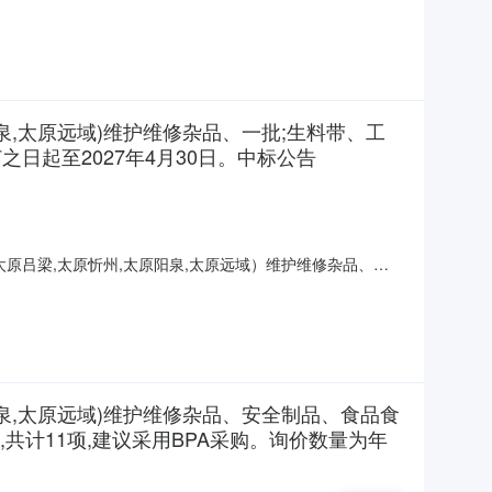
9.000+08:00C5191601超重型8寸铁芯尼龙万向轮维护维修
阳泉,太原远域)维护维修杂品、一批;生料带、工
日起至2027年4月30日。中标公告
,太原吕梁,太原忻州,太原阳泉,太原远域）维护维修杂品、一
日起至2027年4月30日。寻源方式:询比价中标供应商:
阳泉,太原远域)维护维修杂品、安全制品、食品食
共计11项,建议采用BPA采购。询价数量为年