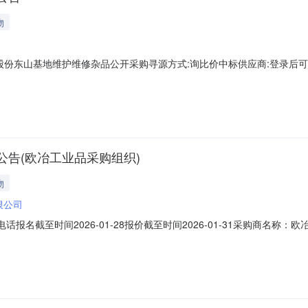
物
东山基地维护维修杂品公开采购寻源方式:询比价中标供应商:登录后可见中标金
告(欧冶工业品采购组织)
物
限公司
系电话报名截至时间2026-01-28报价截至时间2026-01-31采购商
聚氨脂万向轮维护维修杂品;型号规格:Φ100mm万向规格:外径:100mm,轮
质:聚氨酯,表面硬度:80-90度,使用对象:各种小型推车,拖车,轮椅80.0piece