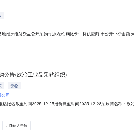
物
维护维修杂品公开采购寻源方式:询比价中标供应商:未公开中标金额:未公开询
购公告(欧冶工业品采购组织)
筑
货物
限公司
系电话报名截至时间2025-12-25报价截至时间2025-12-28采购商
酸碱泄漏法兰保护罩维护维修杂品;型号规格：DN250PN10;材质:PVC规格:D
T23:59:59.000+08:00C1598375升降铝人字梯
升降铝人字梯