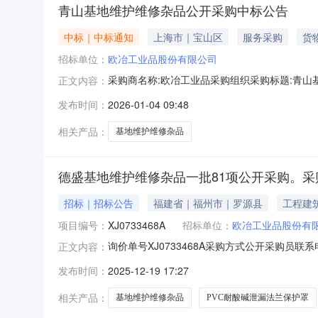
青山基地维护维修杂品公开采购中标公告
中标｜中标通知
上海市｜宝山区
服务采购
货
招标单位：
欧冶工业品股份有限公司
采购商名称:欧冶工业品采购组织采购标题:青山基地
正文内容：
发布时间：
2026-01-04 09:48
相关产品：
基地维护维修杂品
德盛基地维护维修杂品一批81项公开采购。采
招标｜招标公告
福建省｜福州市｜罗源县
工程建
项目编号：
XJ0733468A
招标单位：
欧冶工业品股份有
询价单号XJ0733468A采购方式公开采购员联
正文内容：
采购数量计量单位要求交货期备注C6657011PVC耐
发布时间：
2025-12-19 17:27
盐管道法兰防喷溅;品牌:无;50.0piece2026-12-31
相关产品：
基地维护维修杂品
PVC耐酸碱泄漏法兰保护罩