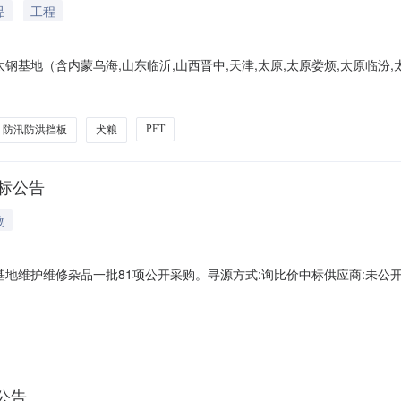
品
工程
钢基地（含内蒙乌海,山东临沂,山西晋中,天津,太原,太原娄烦,太原临汾
动式、基座式玻璃钢绝缘伸缩围栏、犬粮、防勒伤垫布、PET标牌等一批，
日寻源方式:询比价中标供应商:登录后可见中标金额:未公开询单结束时间:202
PET
防汛防洪挡板
犬粮
标公告
物
维护维修杂品一批81项公开采购。寻源方式:询比价中标供应商:未公开中标金额
公告