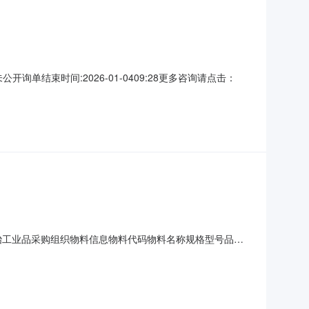
单结束时间:2026-01-0409:28更多咨询请点击：
名称：欧冶工业品采购组织物料信息物料代码物料名称规格型号品牌
N250/内径300/外径440/高150;材质:PVC;应用:酸碱