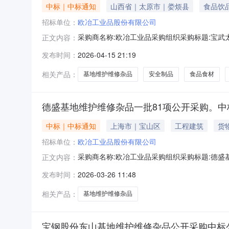
中标｜中标通知
山西省｜太原市｜娄烦县
食品饮
招标单位：
欧冶工业品股份有限公司
采购商名称:欧冶工业品采购组织采购标题:宝武太
正文内容：
全制品、食品食材、标牌一批；防汛防洪挡板移
发布时间：
2026-04-15 21:19
量，合同履约期为合同签订之日起至2027年4月30
相关产品：
基地维护维修杂品
安全制品
食品食材
德盛基地维护维修杂品一批81项公开采购。中
中标｜中标通知
上海市｜宝山区
工程建筑
货
招标单位：
欧冶工业品股份有限公司
采购商名称:欧冶工业品采购组织采购标题:德盛基地
正文内容：
请点击：
发布时间：
2026-03-26 11:48
相关产品：
基地维护维修杂品
宝钢股份东山基地维护维修杂品公开采购中标