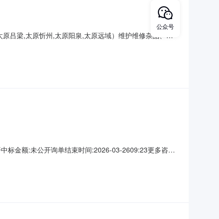
公众号
,太原吕梁,太原忻州,太原阳泉,太原远域）维护维修杂品、安
共计11项，建议采用BPA采购。询价数量为年度预估数
6-04-1519:42更多咨询请点击：
:未公开询单结束时间:2026-03-2609:23更多咨询