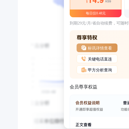
¥39
¥
每日仅0.48元
到期29元/月/省自动续费，可随
标讯详情查看
关键电话直连
甲方分析查询
会员尊享权益