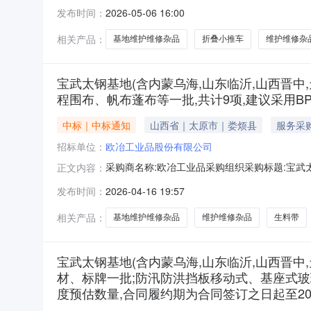
采购数量计量单位要求交货期备注C1728019折叠小推车
发布时间：
2026-05-06 16:00
杂品;型号规格:Φ185*65*245;材质:铁芯,尼龙120.0pi
相关产品：
基地维护维修杂品
折叠小推车
维护维修杂
宝武太钢基地(含内蒙乌海,山东临沂,山西晋中,
程围布、帆布蓬布等一批,共计9项,建议采用B
中标｜中标通知
山西省｜太原市｜娄烦县
服务采
招标单位：
欧冶工业品股份有限公司
采购商名称:欧冶工业品采购组织采购标题:宝武太
正文内容：
批；生料带、工程围布、帆布蓬布等一批，共计9
发布时间：
2026-04-16 19:57
登录后可见中标金额:未公开询单结束时间:2026-0
相关产品：
基地维护维修杂品
维护维修杂品
生料带
宝武太钢基地(含内蒙乌海,山东临沂,山西晋中
材、标牌一批;防汛防洪挡板移动式、基座式玻
度预估数量,合同履约期为合同签订之日起至20