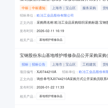
中标｜中标通知
上海市｜宝山区
服务采购
货
招标单位：
欧冶工业品股份有限公司
采购商名称:欧冶工业品采购组织采购标题:宝钢股份
正文内容：
询请点击：
发布时间：
2026-02-11 16:19
相关产品：
基地维护维修杂品
宝钢股份东山基地维护维修杂品公开采购采购公
招标｜招标公告
上海市｜宝山区
工程建筑
货
项目编号：
XJ0744210A
招标单位：
欧冶工业品股份有
询价单号XJ0744210A采购方式公开采购员联
正文内容：
采购数量计量单位要求交货期备注C1544994重载
发布时间：
2026-01-22 11:33
牌:/;物料附加信息:外径:100mm,轮宽:32mm,材
相关产品：
基地维护维修杂品