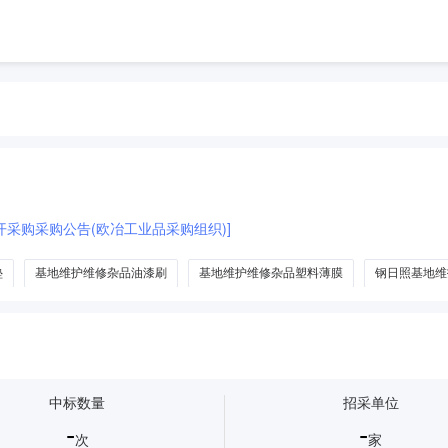
开采购采购公告(欧冶工业品采购组织)]
垫
基地维护维修杂品油漆刷
基地维护维修杂品塑料薄膜
钢日照基地维
中标数量
招采单位
-
-
次
家