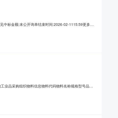
额:未公开询单结束时间:2026-02-1115:59更多咨
名称：欧冶工业品采购组织物料信息物料代码物料名称规格型号品牌
宽:32mm;材质:聚氨酯;应用:各种小型推车,拖车,轮椅;品