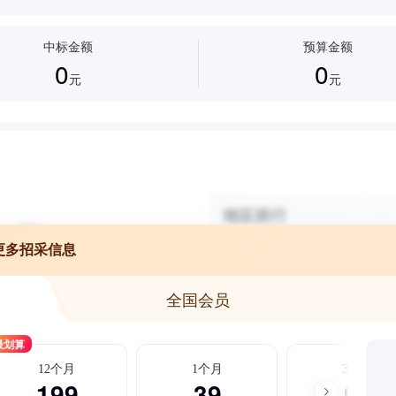
中标金额
预算金额
0
0
元
元
更多招采信息
全国会员
最划算
12个月
1个月
3个月
199
39
99