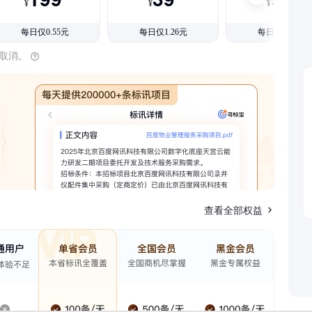
¥
¥
¥
每日仅0.55元
每日仅1.26元
每日仅1.08元
时取消。
查看全部权益