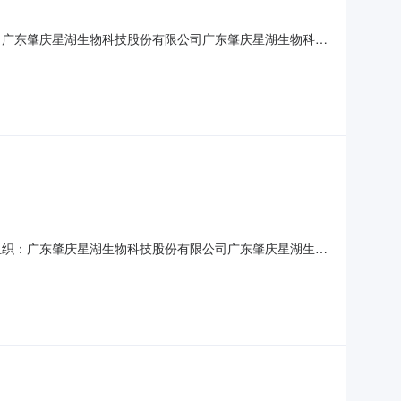
购组织：广东肇庆星湖生物科技股份有限公司广东肇庆星湖生物科技
，现公开邀请合格投标人进行网上电子投标。一、项目内容项
25-12-25物资名称及数量：请点击左下角物资明
）采购组织：广东肇庆星湖生物科技股份有限公司广东肇庆星湖生物
上电子招标并已完成评标工作，现将中标结果公示如下：项目
广东肇庆星湖生物科技股份有限公司2025年12月19日