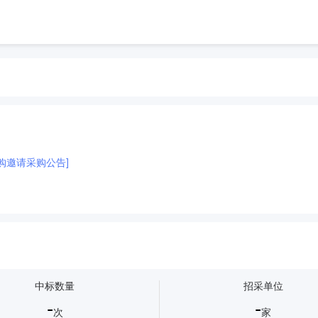
采购邀请采购公告]
中标数量
招采单位
-
-
次
家