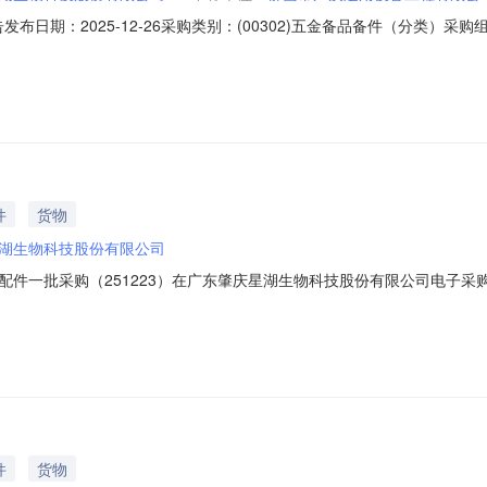
发布日期：2025-12-26采购类别：(00302)五金备品备件（分类
51222）在广东肇庆星湖生物科技股份有限公司电子采购系统进行了网
名：基地备品配件一批采购（251222）中标单位：佛山市广汉通用设备工程有
件
货物
湖生物科技股份有限公司
配件一批采购（251223）在广东肇庆星湖生物科技股份有限公司电子
2-2972项目标名：基地备品配件一批采购（251223）交货地点和时间：按
在中国境内注册并具有独立法人资格的合法企业；2、具有良好的商业信
件
货物