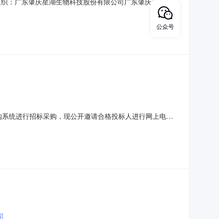
）采购组织：广东肇庆星湖生物科技股份有限公司广东肇庆星湖生物
上电子招标并已完成评标工作，现将中标结果公示如下：项目
公司；四会市环通机电有限公司广东肇庆星湖生物科技股份有限公
公众号
采购系统进行招标采购，现公开邀请合格投标人进行网上电子
实际订单地址发货,2025-01-10物资名称及数量：请点击左下
誉和健全的财务会计制度，没有处于被责令停业、财产被接
司