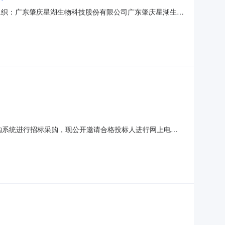
）采购组织：广东肇庆星湖生物科技股份有限公司广东肇庆星湖生物
上电子招标并已完成评标工作，现将中标结果公示如下：项目
限公司；肇庆市端州区兆正商贸有限公司；肇庆兴诺自动化科技有
采购系统进行招标采购，现公开邀请合格投标人进行网上电子
实际订单地址发货,2025-01-05物资名称及数量：请点击左下
誉和健全的财务会计制度，没有处于被责令停业、财产被接