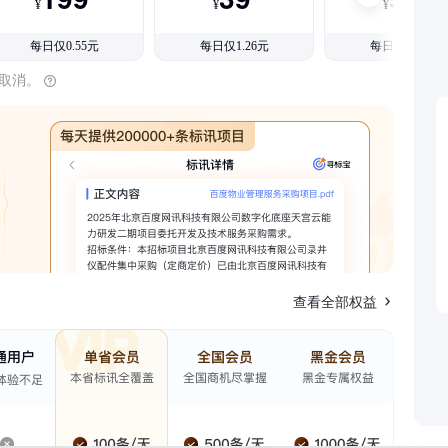
¥
¥
¥
每日仅0.55元
每日仅1.26元
每日仅1.08元
时取消。
查看全部权益