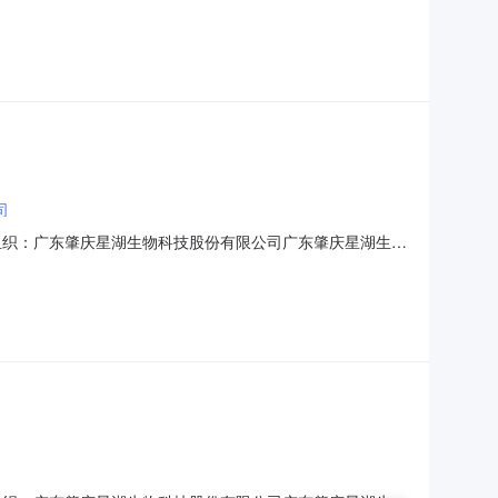
开邀请合格投标人进行网上电子投标。一、项目内容项目标
湖科技生物工程基地,2026-02-05物资名称及
司
）采购组织：广东肇庆星湖生物科技股份有限公司广东肇庆星湖生物
上电子招标并已完成评标工作，现将中标结果公示如下：项目
限公司；肇庆市端州区兆正商贸有限公司；肇庆市诚业贸易有限公