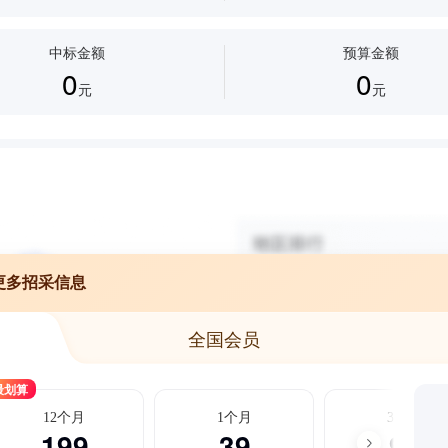
中标金额
预算金额
0
0
元
元
更多招采信息
全国会员
最划算
12个月
1个月
3个月
199
39
99