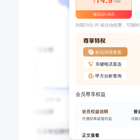
¥39
¥
每日仅0.48元
到期29元/月/省自动续费，可随
标讯详情查看
关键电话直连
甲方分析查询
会员尊享权益