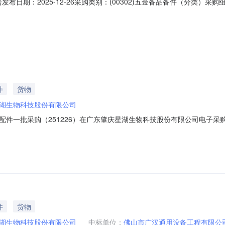
发布日期：2025-12-26采购类别：(00302)五金备品备件（分类
51223）在广东肇庆星湖生物科技股份有限公司电子采购系统进行了网
名：基地备品配件一批采购（251223）中标单位：肇庆市端州区兆正商贸有限
件
货物
湖生物科技股份有限公司
配件一批采购（251226）在广东肇庆星湖生物科技股份有限公司电子
2-3021项目标名：基地备品配件一批采购（251226）交货地点和时间：按
在中国境内注册并具有独立法人资格的合法企业；2、具有良好的商业信
件
货物
湖生物科技股份有限公司
中标单位：
佛山市广汉通用设备工程有限公