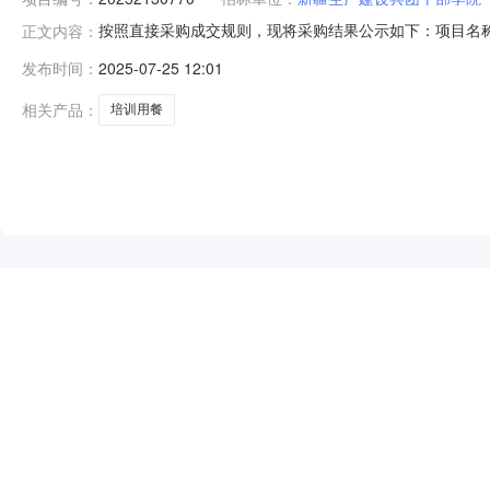
按照直接采购成交规则，现将采购结果公示如下：项目名称:干部
正文内容：
学院联系人:李玉东采购结果:成功评选报价供应商数:1允许
发布时间：
2025-07-25 12:01
餐饮服务有限公司中选2025-07-2537900.0--
相关产品：
培训用餐
NEW
HOT
5折起