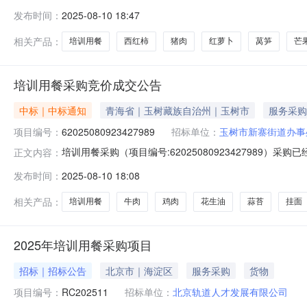
西永措项目联系电话：13299866360项目所在行政区划编码：
发布时间：
2025-08-10 18:47
位名称：玉树市新寨街道办事处采购单位地址：青海省玉
相关产品：
培训用餐
西红柿
猪肉
红萝卜
莴笋
芒
培训用餐采购竞价成交公告
中标｜中标通知
青海省｜玉树藏族自治州｜玉树市
服务采购
项目编号：
62025080923427989
招标单位：
玉树市新寨街道办事
培训用餐采购（项目编号:62025080923427989）
正文内容：
西永措项目联系电话：13299866360项目所在行政区划编码：
发布时间：
2025-08-10 18:08
位名称：玉树市新寨街道办事处采购单位地址：青海省玉
相关产品：
培训用餐
牛肉
鸡肉
花生油
蒜苔
挂面
2025年培训用餐采购项目
招标｜招标公告
北京市｜海淀区
服务采购
货物
项目编号：
RC202511
招标单位：
北京轨道人才发展有限公司