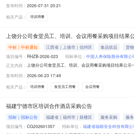
示供应商：北京千喜鹤餐饮管理有限公司供应商联系人：李国材供
发布时间：
2026-07-31 20:21
品分类规格描述品牌生产厂数量单位交货方式交货日期/计划
相关产品：
培训用餐
上饶分公司食堂员工、培训、会议用餐采购项目结果
中标｜中标通知
江西省｜上饶市｜信州区
食品饮品
货物
项目编号：
RHZB-2026-023
招标单位：
中国人寿保险股份有限公
上饶分公司食堂员工、培训、会议用餐采购项目结果公示一、
正文内容：
市瑞弘招标咨询有限公司四、招标公告发布日期：2026年
发布时间：
2026-06-23 17:49
告期限：1天七、联系方式：招标人：中国人寿保险股份有限公司
州
相关产品：
培训用餐
食堂员工用餐
会议用餐
福建宁德市区培训合作酒店采购公告
招标｜招标公告
福建省｜福州市｜鼓楼区
服务采购
服务
项目编号：
CG202601357
招标单位：
福建省福能安全科技有限公