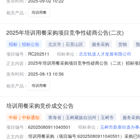
发布时间：
2025-09-02 10:22
相关产品：
培训用餐
2025年培训用餐采购项目竞争性磋商公告(二次)
招标｜招标公告
北京市｜石景山区
服务采购
货物
预
项目编号：
RC202511
招标单位：
北京轨道人才发展有限公司
2025年培训用餐采购项目竞争性磋商公告（二次）招标项目名称
正文内容：
地区：北京市-石景山区招标单位：北京轨道人才发展有限公司
发布时间：
2025-08-13 10:56
号：RC202511）项目所在地区：北京市一、招标条件
相关产品：
培训用餐
培训用餐采购竞价成交公告
中标｜中标通知
青海省｜玉树藏族自治州｜玉树市
服务采购
项目编号：
62025080911040501
招标单位：
玉树市新寨街道办事
培训用餐采购（项目编号:62025080911040501）
正文内容：