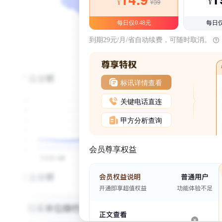
¥39
¥
¥
每日仅0.48元
每日仅
到期29元/月/省自动续费，可随时取消。
标讯详情查看
关键电话直连
甲方分析查询
会员尊享权益