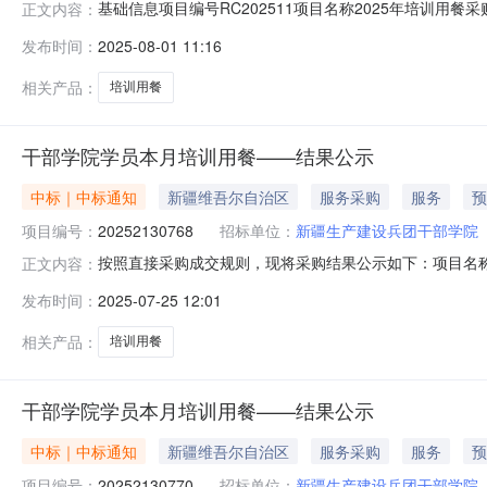
基础信息项目编号RC202511项目名称2025年培训用餐采
正文内容：
0611:00采购单位人才发展公司项目联系人王老师联系电话62
发布时间：
2025-08-01 11:16
08-1114:00采购需求说明北京轨道人才发展有限公
相关产品：
培训用餐
干部学院学员本月培训用餐——结果公示
中标｜中标通知
新疆维吾尔自治区
服务采购
服务
预
项目编号：
20252130768
招标单位：
新疆生产建设兵团干部学院
按照直接采购成交规则，现将采购结果公示如下：项目名称:干部
正文内容：
学院联系人:李玉东采购结果:成功评选报价供应商数:1允许
发布时间：
2025-07-25 12:01
餐饮服务有限公司中选2025-07-2513860.0--
相关产品：
培训用餐
干部学院学员本月培训用餐——结果公示
中标｜中标通知
新疆维吾尔自治区
服务采购
服务
预
项目编号：
20252130770
招标单位：
新疆生产建设兵团干部学院