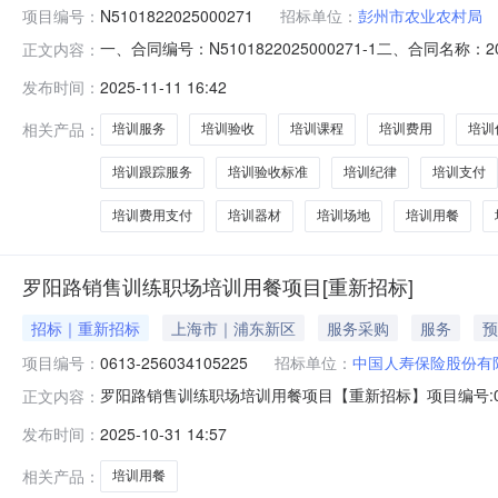
项目编号：
N5101822025000271
招标单位：
彭州市农业农村局
一、合同编号：N5101822025000271-1二、合同名
正文内容：
采购人（甲方）：彭州市农业农村局地址：彭州市致和街道健
发布时间：
2025-11-11 16:42
川省成都市彭州市天彭镇安彭路17号联系方式：15882
相关产品：
培训服务
培训验收
培训课程
培训费用
培训
培训跟踪服务
培训验收标准
培训纪律
培训支付
培训费用支付
培训器材
培训场地
培训用餐
罗阳路销售训练职场培训用餐项目[重新招标]
招标｜重新招标
上海市｜浦东新区
服务采购
服务
预
项目编号：
0613-256034105225
招标单位：
中国人寿保险股份有
罗阳路销售训练职场培训用餐项目【重新招标】项目编号:061
正文内容：
标人:中国人寿保险股份有限公司上海市分公司招标代理机
发布时间：
2025-10-31 14:57
标法》，上海机电设备招标有限公司受中国人寿保险股份
相关产品：
培训用餐