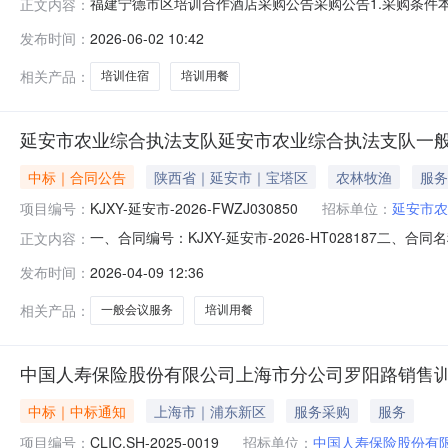
福建宁德市区培训合作酒店采购公告采购公告1.采购条件本
正文内容：
项目资金已经落实。该项目已具备采购执行条件，现对该项
发布时间：
2026-06-02 10:42
利开展，切实满足日常培训办班需求，需在福建宁德市区范
（元）:645,000.
相关产品：
培训住宿
培训用餐
延安市农业综合执法支队延安市农业综合执法支队一
中标｜合同公告
陕西省｜延安市｜宝塔区
农林牧渔
服务
项目编号：
KJXY-延安市-2026-FWZJ030850
招标单位：
延安市农
一、合同编号：KJXY-延安市-2026-HT028187二、
正文内容：
名称：延安市农业综合执法支队一般会议服务直接选定五、
发布时间：
2026-04-09 12:36
2886391供应商(乙方)：延安泰邦房地产开发有限公司美
相关产品：
一般会议服务
培训用餐
中国人寿保险股份有限公司上海市分公司罗阳路销售训
中标｜中标通知
上海市｜浦东新区
服务采购
服务
项目编号：
CLIC.SH-2025-0019
招标单位：
中国人寿保险股份有