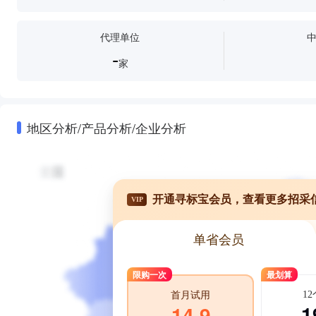
代理单位
-
家
地区分析/产品分析/企业分析
开通寻标宝会员，查看更多招采
VIP
单省会员
限购一次
最划算
1
首月试用
1
14.9