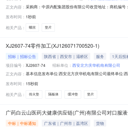
采购商：中原内配集团股份有限公司收货地址：商机编号：2100314
正文内容：
格有效期2026-08-10—2026-09-30询价单编号2
发布时间：
1秒前
型号采购量是否送样对供应商附言112.9高强度DIN912内
相关产品：
螺丝
垫片
XJ2607-74零件加工(XJ126071700520-1)
招标｜招标公告
陕西省｜西安市｜灞桥区
服务
1天后投
项目编号：
XJ2607-74
招标单位：
西安北方庆华机电有限公司
基本信息发布单位:西安北方庆华机电有限公司最终单位:西
正文内容：
式:02983369653采购明细序号商品名称品类采购数量最少响应量
发布时间：
15秒前
10天；3BG154-7.0-13隔板体其他其他80.0件80.0件料到1
相关产品：
传火垫
隔板体
缓冲垫
垫片
广药白云山医药大健康供应链(广州)有限公司对口服液
中标｜中标通知
广东省｜广州市｜荔湾区
货物