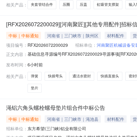
相关产品：
夹套管结合件
压圈
压盖
虹吸管支撑架
输入
[RFX2026072200029][河南聚匠][其他专用配件]招标
中标｜中标通知
河南省｜三门峡市｜陕州区
材料配件
货
项目编号：
RFX2026072200029
招标单位：
河南聚匠机械设备安
基础信息寻源编号RFX2026072200029寻源事项[RF
正文内容：
08-0615:25:30总中标金额***联系人及联系方式采购联系
发布时间：
6小时前
单位供应商编码供应商名称中标数量中标金额中标比例171000
相关产品：
弹簧
快插弯头
通洁水密封
快插直接头
密封
垫片
渑铝六角头螺栓螺母垫片组合件中标公告
中标｜中标通知
河南省｜三门峡市｜渑池县
材料配件
货
招标单位：
东方希望(三门峡)铝业有限公司