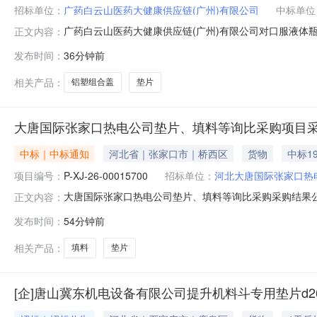
招标单位：
广药白云山医药大健康供应链(广州)有限公司
中标单位
广药白云山医药大健康供应链(广州)有限公司对口服液体
正文内容：
（含垫片）A型采购项目进行采购，采购结果公告如下：一
发布时间：
36分钟前
货物类三、采购控制价四、采购内容广药白云山医药大健康
公司，湖北利康医用材料股份有限公司，
相关产品：
铝塑组合盖
垫片
大唐国际张家口热电公司垫片、填料等询比采购项目
中标｜中标通知
河北省｜张家口市｜桥西区
货物
中标19
项目编号：
P-XJ-26-00015700
招标单位：
河北大唐国际张家口热
大唐国际张家口热电公司垫片、填料等询比采购采购结果公告一
正文内容：
式：委托采购四、采购代理机构：中国大唐集团有限公司物资分公
发布时间：
54分钟前
及联系方式：河北大唐国际张家口热电有限责任公司；九
B03号楼
相关产品：
填料
垫片
[企]唐山冀东机电设备有限公司提升机料斗专用垫片d26