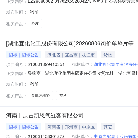
EZ26080062-01702X552604278垫片询价公告采购
正文内容：
称北京航天希尔测试技术有限公司状态报价中已有报价0家剩余天数
发布时间：
1秒前
付款
相关产品：
垫片
[湖北宜化化工股份有限公司]20260806询价单垫片等
招标｜招标公告
湖北省｜宜昌市｜枝江市
货物
项目编号：
210031399410354
招标单位：
湖北宜化集团有限责任
采购商：湖北宜化集团有限责任公司收货地址：湖北宜昌枝江市田家河大
正文内容：
0815:00:00期望收货期交货期要求自下单后15天内交货至指
发布时间：
1秒前
机详细信息采购类型：标准订单(单次采购)询价类型：现
相关产品：
金属缠绕垫
垫片
河南中原吉凯恩气缸套有限公司
招标｜招标公告
河南省｜郑州市｜中原区
其它
项目编号：
210031458301272
招标单位：
中原内配集团股份有限