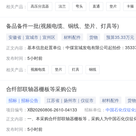
相关产品：
高压分流器
法兰
弯头
直通
垫片
卡箍
备品备件一批(视频电缆、铜线、垫片、灯具等)
安徽省｜宣城市｜宣州区
材料配件
货物
预算35.33万元
基本信息处置单位：中煤宣城发电有限公司起拍价：353374
正文内容：
址：安徽省宣城市宣州区向阳镇交易条件：1.资产交接时
发布时间：
5小时前
施工工期为10个工作日。3.本项目转让方将履约保证金
定进行安全
相关产品：
视频电缆
垫片
灯具
铜线
合纤部联轴器栅板等采购公告
招标｜招标公告
江苏省｜扬州市｜仪征市
材料配件
货物
项目编号：
XB20260806-2610-04133
招标单位：
中国石化仪征化
一、本采购合纤部联轴器栅板等，采购人为中国石化仪征化纤
正文内容：
04133三、采购范围序号编码物资数量计量单位交货时间交货地点15205
发布时间：
5小时前
片\ZHV705G-0902Cu100.0PC2026-12-30仪化物装设备