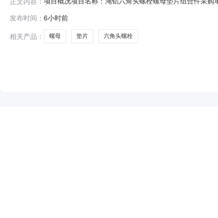
项目概况项目名称：渑铝六角头螺栓螺母垫片组合件采购
正文内容：
合同签订。中标详情此项目您尚未参与或未中标，欢迎下
发布时间：
6小时前
相关产品：
螺母
垫片
六角头螺栓
NEW
HOT
5折起
暂时没有搜索结果…