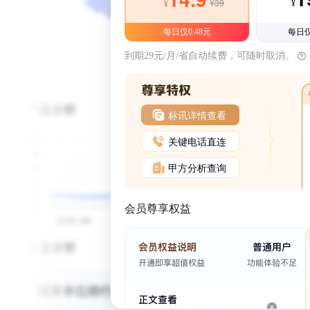
¥39
¥
¥
每日仅0.48元
每日仅
到期29元/月/省自动续费，可随时取消。
标讯详情查看
关键电话直连
甲方分析查询
会员尊享权益