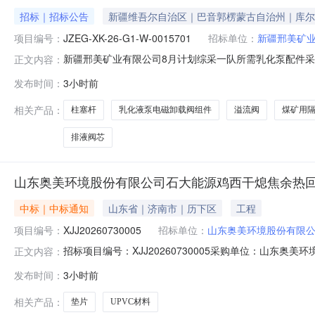
招标｜招标公告
新疆维吾尔自治区｜巴音郭楞蒙古自治州｜库尔
项目编号：
JZEG-XK-26-G1-W-0015701
招标单位：
新疆邢美矿
新疆邢美矿业有限公司8月计划综采一队所需乳化泵配件采购项目
正文内容：
购经理靳硕-14730599088报名截止时间2026-08-
发布时间：
3小时前
注B11柱塞杆浙江正博BPW315/100101-910件15个自然
相关产品：
柱塞杆
乳化液泵电磁卸载阀组件
溢流阀
煤矿用
排液阀芯
山东奥美环境股份有限公司石大能源鸡西干熄焦余热回收综
中标｜中标通知
山东省｜济南市｜历下区
工程
项目编号：
XJJ20260730005
招标单位：
山东奥美环境股份有限
招标项目编号：XJJ20260730005采购单位：山东奥美环境
正文内容：
咨询：
发布时间：
3小时前
相关产品：
垫片
UPVC材料