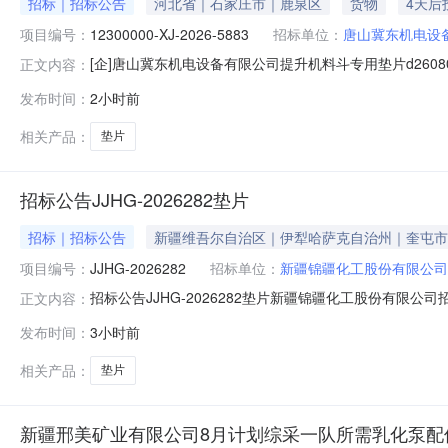
招标｜招标公告
河北省｜石家庄市｜鹿泉区
货物
4天后
项目编号：
12300000-XJ-2026-5883
招标单位：
唐山冀东机电设
[企]唐山冀东机电设备有限公司提升机料斗专用垫片d260
正文内容：
网：询比价公告唐山冀东机电设备有限公司提升机料斗专用垫片d
发布时间：
2小时前
应商参加报价。┃询比价基础信息询比价编号：12300000-XJ
相关产品：
垫片
招标公告JJHG-2026282垫片
招标｜招标公告
新疆维吾尔自治区｜伊犁哈萨克自治州｜奎屯市
项目编号：
JJHG-2026282
招标单位：
新疆锦疆化工股份有限公司
招标公告JJHG-2026282垫片新疆锦疆化工股份有
正文内容：
公平、公正和诚实信用的原则，组织本次招标工作。一、基本情况
发布时间：
3小时前
程：投标人报名时一并向招标人提交资格证明材料，招标人
价□其他：
相关产品：
垫片
新疆邢美矿业有限公司8月计划综采一队所需乳化泵配