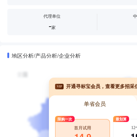
代理单位
-
家
地区分析/产品分析/企业分析
开通寻标宝会员，查看更多招采
VIP
单省会员
限购一次
最划算
1
首月试用
1
14.9