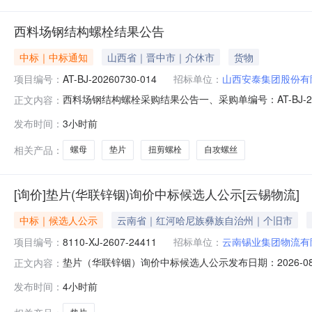
西料场钢结构螺栓结果公告
中标｜中标通知
山西省｜晋中市｜介休市
货物
项目编号：
AT-BJ-20260730-014
招标单位：
山西安泰集团股份有
西料场钢结构螺栓采购结果公告一、采购单编号：AT-BJ-
正文内容：
司五、成交供应商：河北晟步紧固件制造有限公司六、询价类型：询
发布时间：
3小时前
13383441322具体规格、技术指标及售后服务要求等详
相关产品：
螺母
垫片
扭剪螺栓
自攻螺丝
[询价]垫片(华联锌铟)询价中标候选人公示[云锡物流]
中标｜候选人公示
云南省｜红河哈尼族彝族自治州｜个旧市
项目编号：
8110-XJ-2607-24411
招标单位：
云南锡业集团物流有
垫片（华联锌铟）询价中标候选人公示发布日期：2026-08-
正文内容：
260806-00745（8110-XJ-2607-24411、垫片（华
发布时间：
4小时前
0716:15一、评标情况序号供应商名称综合排名1云南方