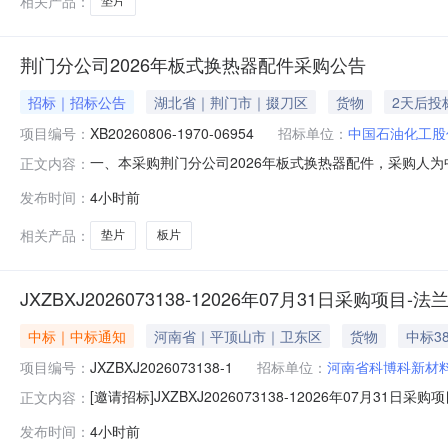
相关产品：
垫片
荆门分公司2026年板式换热器配件采购公告
招标｜招标公告
湖北省｜荆门市｜掇刀区
货物
2天后投
项目编号：
XB20260806-1970-06954
招标单位：
中国石油化工股
一、本采购荆门分公司2026年板式换热器配件，采购人
正文内容：
XB20260806-1970-06954三、采购范围序号编码物资数
发布时间：
4小时前
厂/24809040092300751垫片\AP8FKM22.0PC
相关产品：
垫片
板片
JXZBXJ2026073138-12026年07月31日
中标｜中标通知
河南省｜平顶山市｜卫东区
货物
中标38
项目编号：
JXZBXJ2026073138-1
招标单位：
河南省科博科新材
[邀请招标]JXZBXJ2026073138-12026年07
正文内容：
兰，弯头、直通、卡箍、整体式高压分流器等配件一批-管材厂二、
发布时间：
4小时前
交供应商:河南乾明液压科技有限公司七、分包商（如有）:无八、成