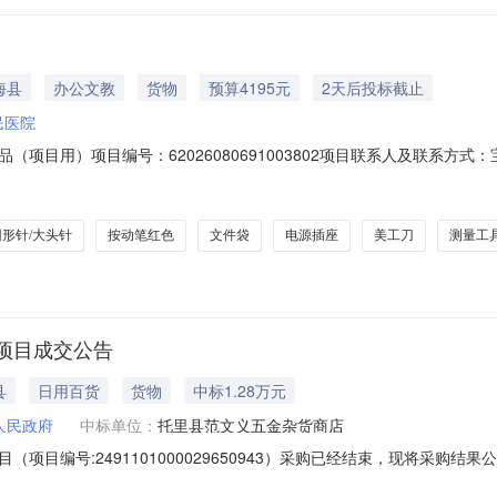
海县
办公文教
货物
预算4195元
2天后投标截止
民医院
用）项目编号：62026080691003802项目联系人及联系方式：宝塔·努
购单位：福海县人民医院供应商规模要求：-供应商资质要求：-供应商基本要求：
向品牌美工刀核心参数要求:商品类目:其它机械五金;颜色分类:小号美工刀
回形针/大头针
按动笔红色
文件袋
电源插座
美工刀
测量工
项目成交公告
县
日用百货
货物
中标1.28万元
人民政府
中标单位：
托里县范文义五金杂货商店
项目编号:2491101000029650943）采购已经结束，现将采购
1000029650943项目联系人:陈颖项目联系电话:18197572042采