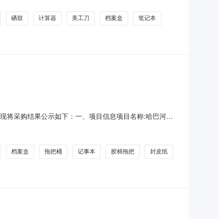
府采购单位地址:托里县复兴北路采购单
硒鼓
计算器
美工刀
档案盒
笔记本
结束，现将采购结果公示如下：一、项目信息项目名称:哈巴河县
联系电话:0906-7561259采购计划文号:采购计划金额
、采购单位信息采购单位名称:哈巴河县商务
档案盒
拖把桶
记事本
胶棉拖把
封皮纸