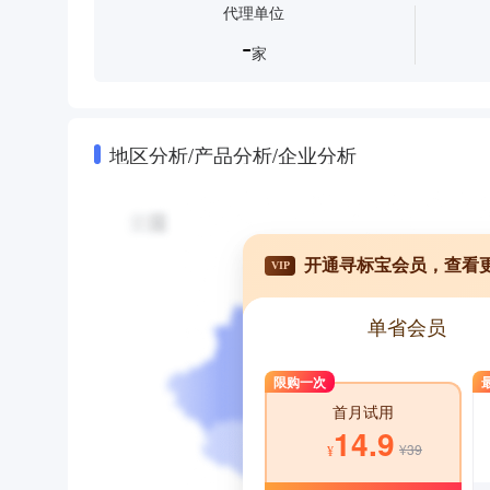
代理单位
-
家
地区分析/产品分析/企业分析
开通寻标宝会员，查看
VIP
单省会员
限购一次
首月试用
14.9
¥39
¥