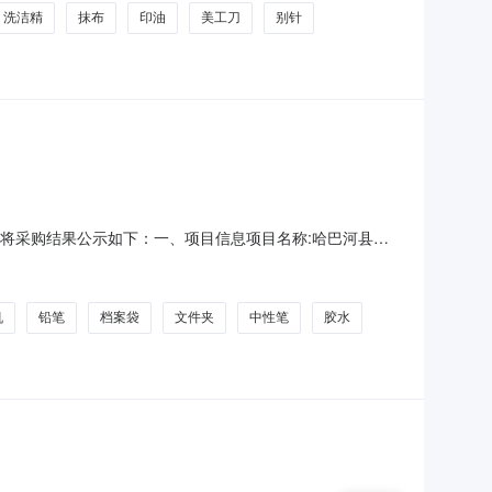
洗洁精
抹布
印油
美工刀
别针
束，现将采购结果公示如下：一、项目信息项目名称:哈巴河县阿
克齐镇党政办黄经炜项目联系电话:6626756采购计划文号:采
时间:-二、采购单位信息采购单位名称:哈巴
机
铅笔
档案袋
文件夹
中性笔
胶水