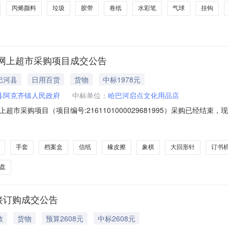
丙烯颜料
垃圾
胶带
卷纸
水彩笔
气球
挂钩
网上超市采购项目成交公告
巴河县
日用百货
货物
中标1978元
县阿克齐镇人民政府
中标单位：
哈巴河启点文化用品店
市采购项目（项目编号:2161101000029681995）采购已经结
购项目项目编号:2161101000029681995项目联系人:哈巴河县阿
324项目所在行政区划名称:新疆维吾尔自治区阿勒泰地区哈巴河县报价起止
手套
档案盒
信纸
橡皮擦
象棋
大回形针
订书
盘
接订购成交公告
教
货物
预算2608元
中标2608元