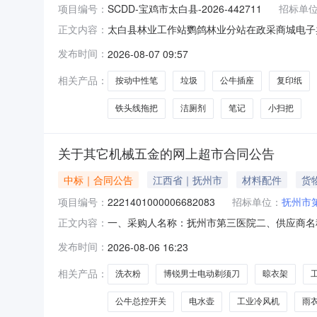
项目编号：
SCDD-宝鸡市太白县-2026-442711
招标单
太白县林业工作站鹦鸽林业分站在政采商城电子卖场
正文内容：
业工作站鹦鸽林业分站所属区域：宝鸡市预算金额(元)：
发布时间：
2026-08-07 09:57
NZC2026-A03-XY-73130采购方式：电
相关产品：
按动中性笔
垃圾
公牛插座
复印纸
铁头线拖把
洁厕剂
笔记
小扫把
关于其它机械五金的网上超市合同公告
中标｜合同公告
江西省｜抚州市
材料配件
货
项目编号：
2221401000006682083
招标单位：
抚州市
一、采购人名称：抚州市第三医院二、供应商名称：
正文内容：
编号：2026M0806361099000010
发布时间：
2026-08-06 16:23
70*50cm配6寸黑橡胶轮华固华固不锈钢可折叠平
相关产品：
洗衣粉
博锐男士电动剃须刀
晾衣架
公牛总控开关
电水壶
工业冷风机
雨