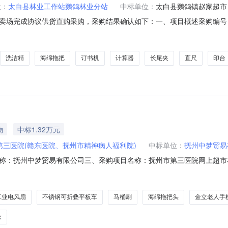
位：
太白县林业工作站鹦鸽林业分站
中标单位：
太白县鹦鸽镇赵家超市
完成协议供货直购采购，采购结果确认如下：一、项目概述采购编号：SCDD
2,608.00成交时间：2026-07-2910:20:45采购人联系方式：鹦鸽
子卖场（超市直购)二、采购结果成交供应商：太白县鹦鸽镇赵家超市成交时间：2026-
洗洁精
海绵拖把
订书机
计算器
长尾夹
直尺
印台
物
中标1.32万元
第三医院(赣东医院、抚州市精神病人福利院)
中标单位：
抚州中梦贸易
抚州中梦贸易有限公司三、采购项目名称：抚州市第三医院网上超市项目四、采
六、合同内容：序号标项名称规格型号单位数量单价(元)总价(元)1华固不锈钢
板车小推车橡胶轮拉货车耐腐蚀手推车拉货【不锈钢202】70*50cm配6寸黑
工业电风扇
不锈钢可折叠平板车
马桶刷
海绵拖把头
金立老人手
衣