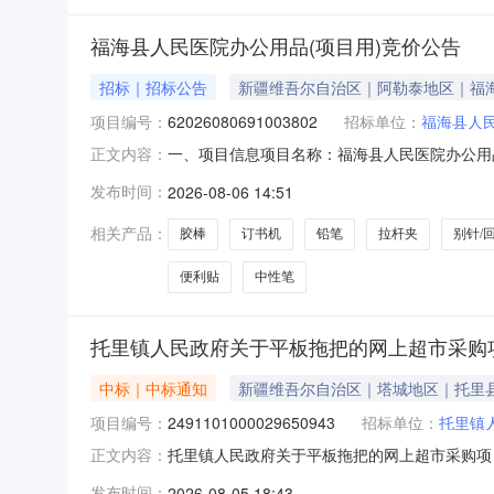
福海县人民医院办公用品(项目用)竞价公告
招标｜招标公告
新疆维吾尔自治区｜阿勒泰地区｜福
项目编号：
62026080691003802
招标单位：
福海县人
一、项目信息项目名称：福海县人民医院办公用品（项目
正文内容：
0614:02-2026-08-1120:00采
发布时间：
2026-08-06 14:51
求清单商品名称参数要求购买数量控制金额(元)意
相关产品：
胶棒
订书机
铅笔
拉杆夹
别针/
便利贴
中性笔
托里镇人民政府关于平板拖把的网上超市采购
中标｜中标通知
新疆维吾尔自治区｜塔城地区｜托里
项目编号：
2491101000029650943
招标单位：
托里镇
托里镇人民政府关于平板拖把的网上超市采购项目（
正文内容：
拖把的网上超市采购项目采购项目项目编号:249110
发布时间：
2026-08-05 18:43