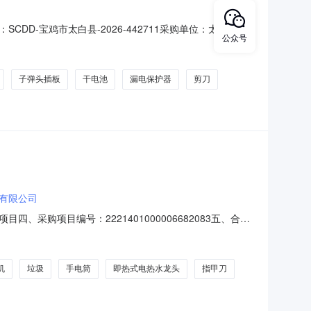
-宝鸡市太白县-2026-442711采购单位：太白县林
公众号
林业站/0917-49536107采购计划备案书/核准书编号：
07-2910:2
子弹头插板
干电池
漏电保护器
剪刀
有限公司
购项目编号：2221401000006682083五、合同
可折叠平板车小推车橡胶轮拉货车耐腐蚀手推车拉货【不锈钢202】
橡胶轮个1.003003002骆驼（
机
垃圾
手电筒
即热式电热水龙头
指甲刀