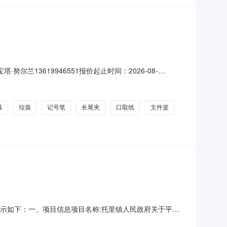
尔兰13619946551报价起止时间：2026-08-
符合《中华人民共和国政府采购法》第二十二条的规定。二、采购需
;采购人需求描述:-;次要参数要求:型
具
垃圾
记号笔
长尾夹
口取纸
文件篮
结果公示如下：一、项目信息项目名称:托里镇人民政府关于平板
购计划文号:采购计划金额（元）:项目所在行政区划编码:654224