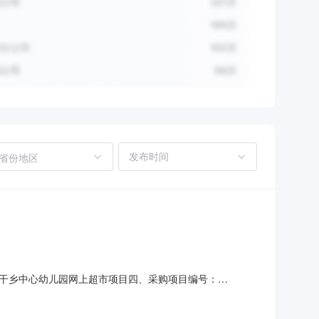
省份地区
干乡中心幼儿园网上超市项目四、采购项目编号：
单价(元)总价(元)1晨光塑封膜过塑膜晨光/MG塑封膜包
SH100记号笔/粗笔记号笔得力/de