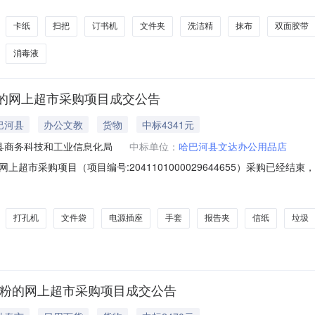
区托里县报价起止时间:-二、采购单位信息采购单位名称:托里镇人民政
卡纸
扫把
订书机
文件夹
洗洁精
抹布
双面胶带
消毒液
的网上超市采购项目成交公告
巴河县
办公文教
货物
中标4341元
县商务科技和工业信息化局
中标单位：
哈巴河县文达办公用品店
超市采购项目（项目编号:2041101000029644655）采购已经
采购项目项目编号:2041101000029644655项目联系人:办公室项目
所在行政区划名称:新疆维吾尔自治区阿勒泰地区哈巴河县报价起止时间:-二
打孔机
文件袋
电源插座
手套
报告夹
信纸
垃圾
衣粉的网上超市采购项目成交公告