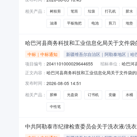
项目所在行政区划名称:新疆维吾尔自治区塔城地
相关产品：
树枝剪
笔筒
垃圾
打孔机
胶水
油漆
平板拖把
电池
剪刀
地垫
哈巴河县商务科技和工业信息化局关于文件袋
中标｜中标通知
新疆维吾尔自治区｜阿勒泰地区｜哈
项目编号：
2041101000029644655
招标单位：
哈巴河
哈巴河县商务科技和工业信息化局关于文件袋的网上
正文内容：
商务科技和工业信息化局关于文件袋的网上超市采购项目
发布时间：
2026-08-05 14:51
（元）:项目所在行政区划编码:654324项目
相关产品：
胶棒
光盘袋
订书机
党徽
水桶
中性笔
中共阿勒泰市纪律检查委员会关于洗衣液/洗