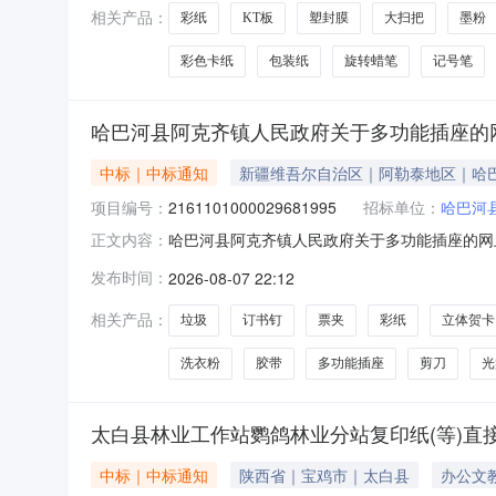
相关产品：
彩纸
KT板
塑封膜
大扫把
墨粉
彩色卡纸
包装纸
旋转蜡笔
记号笔
哈巴河县阿克齐镇人民政府关于多功能插座的
中标｜中标通知
新疆维吾尔自治区｜阿勒泰地区｜哈
项目编号：
2161101000029681995
招标单位：
哈巴河
哈巴河县阿克齐镇人民政府关于多功能插座的网上超
正文内容：
克齐镇人民政府关于多功能插座的网上超市采购项目采
发布时间：
2026-08-07 22:12
购计划金额（元）:项目所在行政区划编码:654
相关产品：
垃圾
订书钉
票夹
彩纸
立体贺卡
洗衣粉
胶带
多功能插座
剪刀
光
太白县林业工作站鹦鸽林业分站复印纸(等)直
中标｜中标通知
陕西省｜宝鸡市｜太白县
办公文