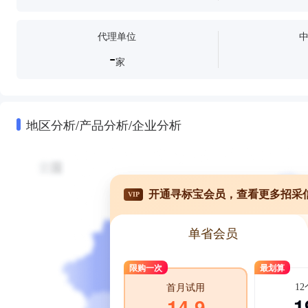
代理单位
-
家
地区分析/产品分析/企业分析
开通寻标宝会员，查看更多招采
VIP
单省会员
限购一次
最划算
1
首月试用
1
14.9