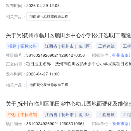
目编码：3610024926902112604270356服务类型
发布时间：
2026-04-29 12:03
工程管理办法计算费用洽谈时间：3（个工作日）签订合同
相关产品：
地面硬化及维修改造工程
关于为[抚州市临川区鹏田乡中心小学]公开选取[工程
招标｜招标公告
江西省｜抚州市｜临川区
工程建筑
工程
项目编号：
3610024926902112604270356
招标单位：
抚州市临
项目业主名称：抚州市临川区鹏田乡中心小学采购项目名
正文内容：
目编码：3610024926902112604270356项
发布时间：
2026-04-27 11:06
州市临川区鹏田乡中心幼儿园地面硬化及维修改造工程预
方式：邀请直选+
相关产品：
地面硬化及维修改造工程
关于[抚州市临川区鹏田乡中心幼儿园地面硬化及维修
中标｜中标通知
江西省｜抚州市｜临川区
工程建筑
工程
项目编号：
3610024926902112603310661
招标单位：
抚州市临