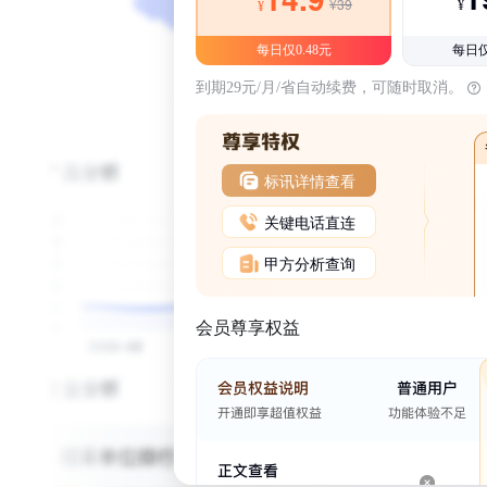
¥39
¥
¥
每日仅0.48元
每日仅
到期29元/月/省自动续费，可随时取消。
标讯详情查看
关键电话直连
甲方分析查询
会员尊享权益