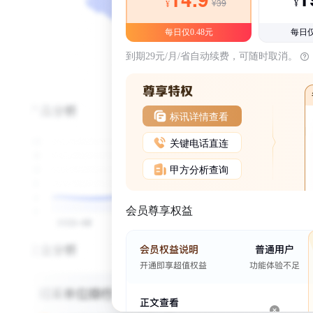
¥39
¥
¥
每日仅0.48元
每日仅
到期29元/月/省自动续费，可随时取消。
标讯详情查看
关键电话直连
甲方分析查询
会员尊享权益