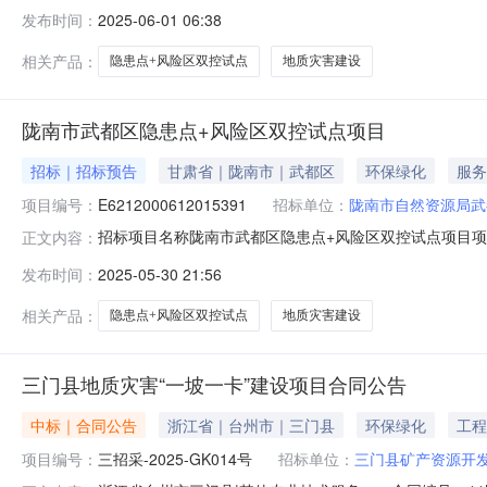
理有限公司资格审查方式资格后审招标方式公开招标保证
发布时间：
2025-06-01 06:38
项目概算（万元）480.000000是否远程异地是招标
详情1E621200
相关产品：
隐患点+风险区双控试点
地质灾害建设
陇南市武都区隐患点+风险区双控试点项目
招标｜招标预告
甘肃省｜陇南市｜武都区
环保绿化
服务
项目编号：
E6212000612015391
招标单位：
陇南市自然资源局武
招标项目名称陇南市武都区隐患点+风险区双控试点项目项目类
正文内容：
司资格审查方式资格后审招标方式公开招标保证金缴纳方
发布时间：
2025-05-30 21:56
元）480.000000是否远程异地否招标组织形式招标内容与范
相关产品：
隐患点+风险区双控试点
地质灾害建设
三门县地质灾害“一坡一卡”建设项目合同公告
中标｜合同公告
浙江省｜台州市｜三门县
环保绿化
工程
项目编号：
三招采-2025-GK014号
招标单位：
三门县矿产资源开