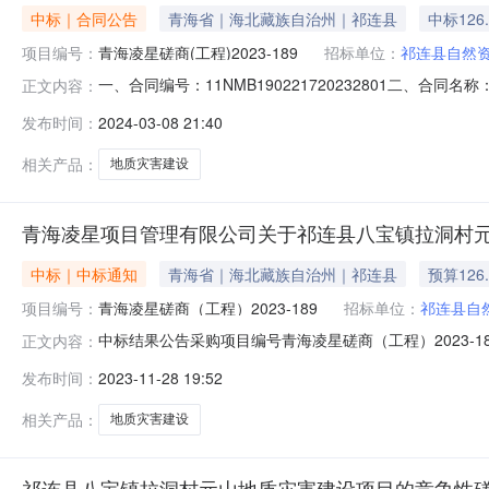
中标｜合同公告
青海省｜海北藏族自治州｜祁连县
中标126
项目编号：
青海凌星磋商(工程)2023-189
招标单位：
祁连县自然
一、合同编号：11NMB190221720232801二、
正文内容：
宝镇拉洞村元山地质灾害建设项目五、合同主体采购人（甲方
发布时间：
2024-03-08 21:40
任公司地址：青海省西宁市城西区西关大街42号联系方式：
相关产品：
地质灾害建设
青海凌星项目管理有限公司关于祁连县八宝镇拉洞村元
中标｜中标通知
青海省｜海北藏族自治州｜祁连县
预算126
项目编号：
青海凌星磋商（工程）2023-189
招标单位：
祁连县自
中标结果公告采购项目编号青海凌星磋商（工程）2023-1
正文内容：
额1265600.00元项目分包个数1公告发布日期2023年
发布时间：
2023-11-28 19:52
名称标段名称:祁连县八宝镇拉洞村元山地质灾害建设项目,中
相关产品：
地质灾害建设
祁连县八宝镇拉洞村元山地质灾害建设项目的竞争性