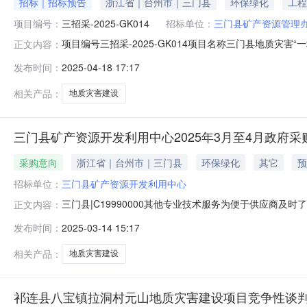
招标｜招标预告
浙江省｜台州市｜三门县
环保绿化
工程
项目编号：
三招采-2025-GK014
招标单位：
三门县矿产资源管理
项目编号三招采-2025-GK014项目名称三门县地质
正文内容：
程管理有限公司联系人俞伟形联系方式0576-83321522
发布时间：
2025-04-18 17:17
相关产品：
地质灾害建设
三门县矿产资源开发利用中心2025年3月至4月政府采
采购意向
浙江省｜台州市｜三门县
环保绿化
其它
预
招标单位：
三门县矿产资源开发利用中心
三门县|C19990000其他专业技术服务为便于供应商
正文内容：
矿产资源开发利用中心2025年3月至4月采购意向公开如下
发布时间：
2025-03-14 15:17
否面向中小企业面向中小企业落实政府采购政策功能情况落实
项预
相关产品：
地质灾害建设
祁连县八宝镇拉洞村元山地质灾害建设项目竞争性谈