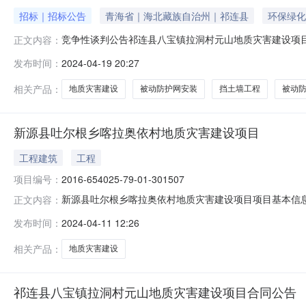
招标｜招标公告
青海省｜海北藏族自治州｜祁连县
环保绿化
竞争性谈判公告祁连县八宝镇拉洞村元山地质灾害建设项
正文内容：
地质灾害建设项目谈判采购活动。1.项目概况与采购范围1
发布时间：
2024-04-19 20:27
宝镇拉洞村元山地质灾害建设项目被动防护网安装、挡土墙
采购祁连县八宝镇拉洞村元山
相关产品：
地质灾害建设
被动防护网安装
挡土墙工程
被动
新源县吐尔根乡喀拉奥依村地质灾害建设项目
工程建筑
工程
项目编号：
2016-654025-79-01-301507
新源县吐尔根乡喀拉奥依村地质灾害建设项目项目基本信息项目代
正文内容：
新源县吐尔根乡人民政府审批事项公示信息审批部门审批
发布时间：
2024-04-11 12:26
及事业单位办公楼建设项目除外）通过2016-10-27新发改综
相关产品：
地质灾害建设
祁连县八宝镇拉洞村元山地质灾害建设项目合同公告