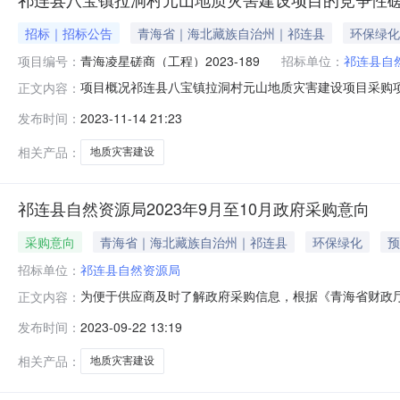
招标｜招标公告
青海省｜海北藏族自治州｜祁连县
环保绿化
项目编号：
青海凌星磋商（工程）2023-189
招标单位：
祁连县自
项目概况祁连县八宝镇拉洞村元山地质灾害建设项目采购项目
正文内容：
项目基本情况项目编号：青海凌星磋商（工程）2023-18
发布时间：
2023-11-14 21:23
（元）：1267998.00采购需求：标项名称：祁连县八
同履
相关产品：
地质灾害建设
祁连县自然资源局2023年9月至10月政府采购意向
采购意向
青海省｜海北藏族自治州｜祁连县
环保绿化
预
招标单位：
祁连县自然资源局
为便于供应商及时了解政府采购信息，根据《青海省财政厅关
正文内容：
10月采购意向公开如下：序号采购项目名称采购需求概况
发布时间：
2023-09-22 13:19
多种影响因素，特别是地形、地层岩性、降水、人工挖填
施后，在无外界不可抗力干扰下，工
相关产品：
地质灾害建设