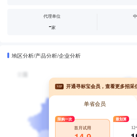
代理单位
-
家
地区分析/产品分析/企业分析
开通寻标宝会员，查看更多招采
VIP
单省会员
限购一次
最划算
1
首月试用
1
14.9