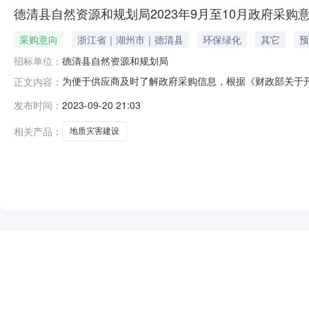
德清县自然资源和规划局2023年9月至10月政府采购
采购意向
浙江省｜湖州市｜德清县
环保绿化
其它
预
招标单位：
德清县自然资源和规划局
为便于供应商及时了解政府采购信息，根据《财政部关于开展
正文内容：
采购意向公开如下：序号采购项目名称采购需求概况预算金
发布时间：
2023-09-20 21:03
湖州市地质灾害防治方案》（湖地灾防联办〔2023〕2号）下
位政府采
相关产品：
地质灾害建设
NEW
HOT
5折起