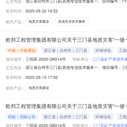
浙江省台州市三门县|其他专业技术服务一、合同编号：11N47
正文内容：
项目名称：三门县地质灾害“一坡一卡”建设项目五、合同主体
发布时间：
2025-05-22 16:52
（乙方）：浙江有色地勘集团有限公司地址：浙江省绍兴市越城
相关产品：
地质灾害建设
其他专业技术服务
欧邦工程管理集团有限公司关于三门县地质灾害“一坡一
中标｜中标通知
浙江省｜台州市｜三门县
环保绿化
工程
项目编号：
三招采-2025-GK014号
招标单位：
三门县矿产资源开
浙江省台州市三门县|其他专业技术服务一、项目编号：三招采
正文内容：
交）金额(元)中标供应商名称中标供应商地址1报价：355
发布时间：
2025-05-13 17:52
标的信息：序号标项名称标的名称服务范围服务要求服务时
在中标后
相关产品：
地质灾害建设
欧邦工程管理集团有限公司关于三门县地质灾害“一坡
招标｜招标公告
浙江省｜台州市｜三门县
环保绿化
工程
项目编号：
三招采-2025-GK014号
招标单位：
三门县矿产资源开