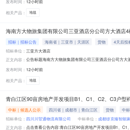
发布时间：
12小时前
其它事项：无八、联系方式1、采购人名称：蛟潭镇人民政府
相关产品：
地毯
海南方大物旅集团有限公司三亚酒店分公司方大酒店4
招标｜招标公告
海南省｜三亚市｜天涯区
货物
4天后投
招标单位：
三亚方大酒店
公告标题海南方大物旅集团有限公司三亚酒店分公司方大
正文内容：
地毯采购项目工作，请各意向单位于2026年8月11日17时
发布时间：
12小时前
要求请见报价单。二、报价形式加密电子版报价。同时提
独扫描成PDF格式以
相关产品：
地毯
青白江区90亩房地产开发项目B1、C1、C2、C3
中标｜候选人公示
四川省｜成都市｜青白江区
货物
中标
招标单位：
四川川贸通物流有限公司
中标单位：
成都缇克臻智能
点击查看公告内容:青白江区90亩房地产开发项目B1、C1
正文内容：