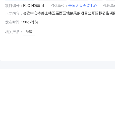
项目编号：
RJC-H26014
招标单位：
全国人大会议中心
代理单
会议中心本部主楼五层西区地毯采购项目公开招标公告项
正文内容：
箱为cgzxywec@163.com获取招标文件，并于202
发布时间：
20小时前
层西区地毯采购项目预算金额：41.000000万元（*
相关产品：
地毯
NEW
HOT
5折起