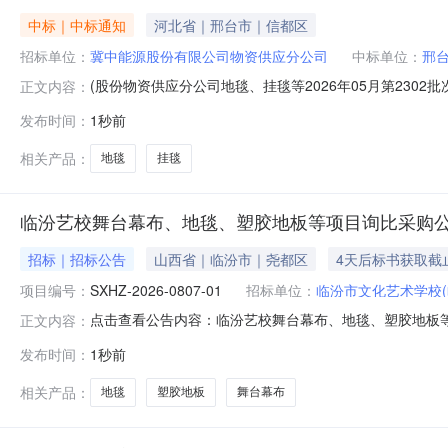
中标｜中标通知
河北省｜邢台市｜信都区
招标单位：
冀中能源股份有限公司物资供应分公司
中标单位：
邢
(股份物资供应分公司地毯、挂毯等2026年05月第230
正文内容：
标包/标段股份物资供应分公司2026年5月物资类临时计划杂品0
发布时间：
1秒前
排名统一社会信用代码成交供应商单位名称成交价格质量标准工期
相关产品：
地毯
挂毯
临汾艺校舞台幕布、地毯、塑胶地板等项目询比采购
招标｜招标公告
山西省｜临汾市｜尧都区
4天后标书获取截
项目编号：
SXHZ-2026-0807-01
招标单位：
临汾市文化艺术学校(
点击查看公告内容：临汾艺校舞台幕布、地毯、塑胶地板等项
正文内容：
发布时间：
1秒前
相关产品：
地毯
塑胶地板
舞台幕布