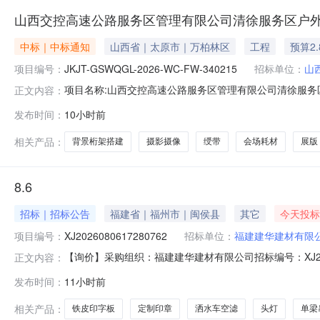
山西交控高速公路服务区管理有限公司清徐服务区户
中标｜中标通知
山西省｜太原市｜万柏林区
工程
预算2.
项目编号：
JKJT-GSWQGL-2026-WC-FW-340215
招标单位：
山
项目名称:山西交控高速公路服务区管理有限公司清徐服务区户外舞
正文内容：
成交供应商名称:清徐县雅仕美术用品经销部中标金额(万元):2.8
发布时间：
10小时前
户外舞台搭建服务项目直接采购结果公告山西交控高速公路
相关产品：
背景桁架搭建
摄影摄像
绶带
会场耗材
展版
8.6
招标｜招标公告
福建省｜福州市｜闽侯县
其它
今天投标
项目编号：
XJ2026080617280762
招标单位：
福建建华建材有限
【询价】采购组织：福建建华建材有限公司招标编号：XJ202608
正文内容：
0717:27:59投标截止时间：2026-08-0717:2
发布时间：
11小时前
印字板*JGDB1B.3-174.0张按链接询价手电筒*强光手电筒
相关产品：
铁皮印字板
定制印章
洒水车空滤
头灯
单梁