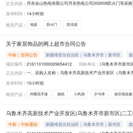
丹东金山热电有限公司丹东热电公司202608防火门等采购询
正文内容：
构：丹东金山热电有限公司四、采购方式：公开询比采购五、采购
发布时间：
14小时前
1、供应商提交报价即视为无条件响应采购方的技术要求
相关产品：
地毯
防火门
防汛袋
关于家居饰品的网上超市合同公告
中标｜合同公告
新疆维吾尔自治区｜乌鲁木齐市｜新市区
政
项目编号：
2161101000029654412
招标单位：
(乌鲁木齐市新市
一、采购人名称：乌鲁木齐高新技术产业开发区（乌鲁木
正文内容：
技术产业开发区（乌鲁木齐市新市区）二工街道办事处网上超市项目四
发布时间：
15小时前
项名称规格型号单位数量单价(元)总价(元)1无型号家居饰品盆无
相关产品：
抑菌洗手液
抽纸
小风扇
乒乓球
游乐场设施
乌鲁木齐高新技术产业开发区(乌鲁木齐市新市区)二
中标｜中标通知
新疆维吾尔自治区｜乌鲁木齐市｜新市区
政