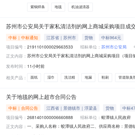
紫铜焊条
地毯
机油滤清器
苏州市公安局关于家私清洁剂的网上商城采购项目成
中标｜中标通知
江苏省｜苏州市
货物
中标964元
项目编号：
2191101000029663533
招标单位：
苏州市公安局
苏州市公安局关于家私清洁剂的网上商城采购项目（项目编号:
正文内容：
洁剂的网上商城采购项目项目编号:21911010000296
发布时间：
11小时前
价起止时间:-二、采购单位信息采购单位名称:苏州市公安
相关产品：
面纸
湿巾
洗洁精
地漏
鞋刷
管道除臭
关于地毯的网上超市合同公告
中标｜合同公告
江西省｜景德镇市｜浮梁县
货物
中标4
项目编号：
2681401000006660888
招标单位：
蛟潭镇人民政府
一、采购人名称：蛟潭镇人民政府二、供应商名称：景德镇华盛
正文内容：
合同编号：2026M0729360222000216六、合同