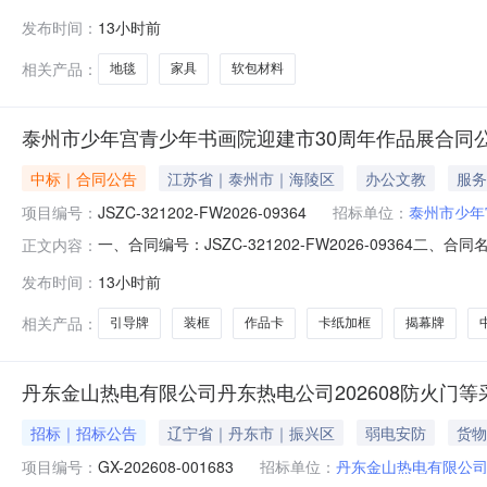
发布时间：
13小时前
相关产品：
地毯
家具
软包材料
泰州市少年宫青少年书画院迎建市30周年作品展合同
中标｜合同公告
江苏省｜泰州市｜海陵区
办公文教
服务
项目编号：
JSZC-321202-FW2026-09364
招标单位：
泰州市少年
一、合同编号：JSZC-321202-FW2026-09364二
正文内容：
泰州市少年宫青少年书画院迎建市30周年作品展五、合同主
发布时间：
13小时前
13801430868六、合同主体信息1.主要标的信息：项目名
相关产品：
引导牌
装框
作品卡
卡纸加框
揭幕牌
丹东金山热电有限公司丹东热电公司202608防火门
招标｜招标公告
辽宁省｜丹东市｜振兴区
弱电安防
货物
项目编号：
GX-202608-001683
招标单位：
丹东金山热电有限公