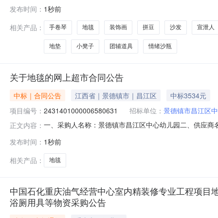
项目五、合同主体采购人（甲方）：扬州市文津中学地址：/
发布时间：
1秒前
江宁区东山街道金源路8号2幢1216室联系方式：180617
相关产品：
手卷琴
地毯
装饰画
拼豆
沙发
宣泄人
地垫
小凳子
团辅道具
情绪沙瓶
关于地毯的网上超市合同公告
中标｜合同公告
江西省｜景德镇市｜昌江区
中标3534元
项目编号：
2431401000006580631
招标单位：
景德镇市昌江区中
一、采购人名称：景德镇市昌江区中心幼儿园二、供应商
正文内容：
2431401000006580631五、合同编号：2026M07
发布时间：
1秒前
求或标的基本概况：七、其它事项：无八、联系方式1、采购
相关产品：
地毯
中国石化重庆油气经营中心室内精装修专业工程项目地上
浴厕用具等物资采购公告