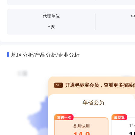
代理单位
-
家
地区分析/产品分析/企业分析
开通寻标宝会员，查看更多招采
VIP
单省会员
限购一次
最划算
1
首月试用
1
14.9