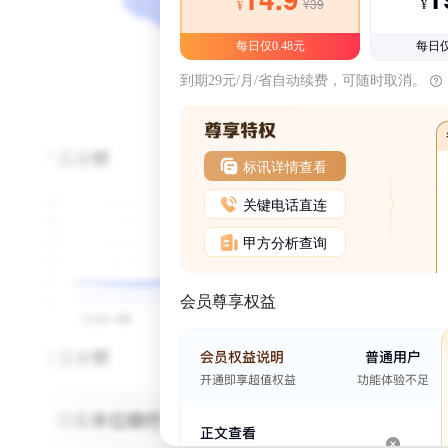
¥39
¥
¥
每日仅0.48元
每日仅
到期29元/月/省自动续费，可随时取消。
标讯详情查看
关键电话直连
甲方分析查询
会员尊享权益