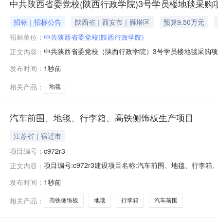
中共陕西省委党校(陕西行政学院)3号学员楼地毯采购
招标｜招标公告
陕西省｜西安市｜雁塔区
预算9.50万元
招标单位：
中共陕西省委党校(陕西行政学院)
中共陕西省委党校（陕西行政学院）3号学员楼地毯采购
正文内容：
称：中共陕西省委党校（陕西行政学院）地址：西安市雁塔区小
发布时间：
1秒前
党校（陕西行政学院）小寨校区四、供应商资格要求1.
明，自然人参与的提供其
相关产品：
地毯
汽车前围、地毯、行李箱、高铁侧饰板生产项目
江苏省｜宿迁市
项目编号：
c972r3
项目编号:c972r3建设项目名称:汽车前围、地毯、行李
正文内容：
车车身、挂车制造；汽车零部件及配件制造环评文件类型
发布时间：
1秒前
名称：江苏博一禹汽车零部件有限公司建设单位社会信用代码
员：张燕飞二、编制单
相关产品：
高铁侧饰板
地毯
行李箱
汽车前围