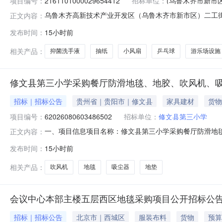
项目编号：
2161101000029654412
招标单位：
(乌鲁木齐市新市
乌鲁木齐高新技术产业开发区（乌鲁木齐市新市区）二工街道办
正文内容：
下：一、项目信息项目名称:乌鲁木齐高新技术产业开发区（乌
发布时间：
15小时前
联系人:高鹏飞项目联系电话:13199825319采购计划
相关产品：
抑菌洗手液
抽纸
小风扇
乒乓球
游乐场设施
修文县第三小学采购餐厅防滑地毯、地胶、吹风机、
招标｜招标公告
贵州省｜贵阳市｜修文县
家具建材
货物
项目编号：
62026080603486502
招标单位：
修文县第三小学
一、项目信息项目名称：修文县第三小学采购餐厅防滑地毯、地胶
正文内容：
2026-08-0614:12-2026-08-0718:00
发布时间：
15小时前
参数要求:商品类目:地垫;采购人需求描述:具体情况以餐
相关产品：
吹风机
地毯
吸尘器
地垫
会议中心本部主楼五层西区地毯采购项目公开招标公
招标｜招标公告
北京市｜西城区
服装布料
货物
预算