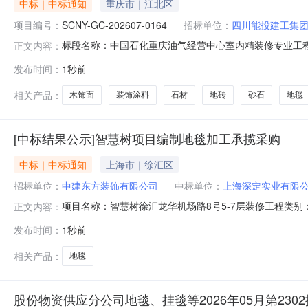
中标｜中标通知
重庆市｜江北区
项目编号：
SCNY-GC-202607-0164
招标单位：
四川能投建工集
标段名称：中国石化重庆油气经营中心室内精装修专业工程
正文内容：
购公告标段编号：SCNY-GC-202607-0164截止时
发布时间：
1秒前
司项目类型：工程采购说明：投标人或者其他利害关系人有任何
相关产品：
木饰面
装饰涂料
石材
地砖
砂石
地毯
[中标结果公示]智慧树项目编制地毯加工承揽采购
中标｜中标通知
上海市｜徐汇区
招标单位：
中建东方装饰有限公司
中标单位：
上海深定实业有限
项目名称：智慧树徐汇龙华机场路8号5-7层装修工程类
正文内容：
发布时间：
1秒前
相关产品：
地毯
股份物资供应分公司地毯、挂毯等2026年05月第2302批