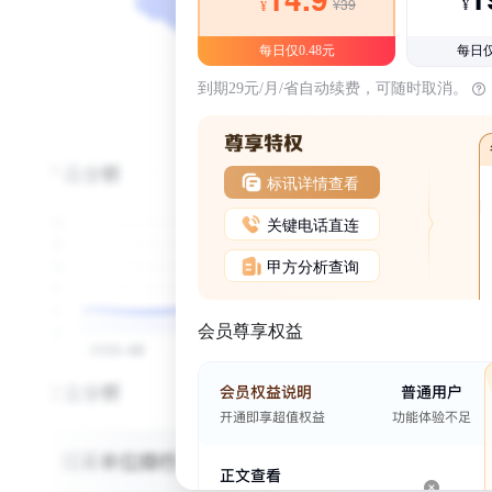
¥39
¥
¥
每日仅0.48元
每日仅
到期29元/月/省自动续费，可随时取消。
标讯详情查看
关键电话直连
甲方分析查询
会员尊享权益