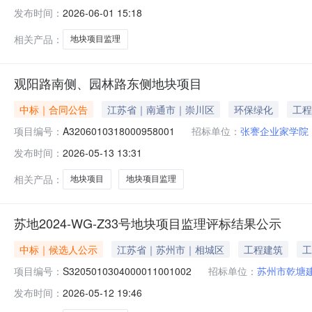
2020-WG-33号地块项目监理招标人名称*苏州市吴中
发布时间：
2026-06-01 15:18
（天）*850实际工期（天）*1020合同完成时间（天）*202
相关产品：
地块项目监理
观阳路南侧、园林路东侧地块项目
中标｜合同公告
江苏省｜南通市｜崇川区
环保绿化
工程
项目编号：
A3206010318000958001
招标单位：
张謇企业家学院
发布时间：
2026-05-13 13:31
相关产品：
地块项目
地块项目监理
苏地2024-WG-Z33号地块项目监理评标结果公示
中标｜候选人公示
江苏省｜苏州市｜相城区
工程建筑
工
项目编号：
S3205010304000011001002
招标单位：
苏州市乾塘
发布时间：
2026-05-12 19:46