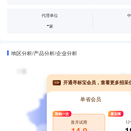
代理单位
-
家
地区分析/产品分析/企业分析
开通寻标宝会员，查看更多招采
VIP
单省会员
限购一次
最划算
1
首月试用
1
14.9