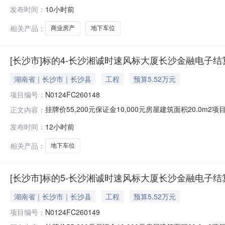
层商业用房及负二楼1-5号、9号地下车位整体转让项目编码GR2
发布时间：
10小时前
否联合转让否挂牌截止日期2026-08-14是否允许联
相关产品：
商业房产
地下车位
[长沙市]标的4-长沙湘诚时速风标大厦长沙金融电子结
湖南省｜长沙市｜长沙县
工程
预算5.52万元
项目编号：
N0124FC260148
挂牌价55,200元保证金10,000元房屋建筑面积20.0m
正文内容：
挂牌截止日期2026-08-14挂牌期满，如未征集到意向
发布时间：
12小时前
地下车位7号基本属性房屋建筑面积约（㎡）20.00套内
相关产品：
地下车位
[长沙市]标的5-长沙湘诚时速风标大厦长沙金融电子结
湖南省｜长沙市｜长沙县
工程
预算5.52万元
项目编号：
N0124FC260149