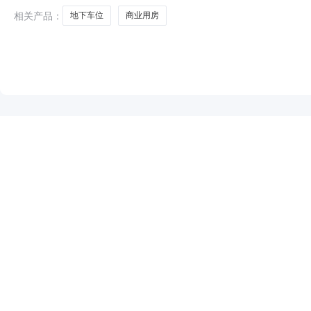
相关产品：
地下车位
商业用房
NEW
HOT
5折起
暂时没有搜索结果…