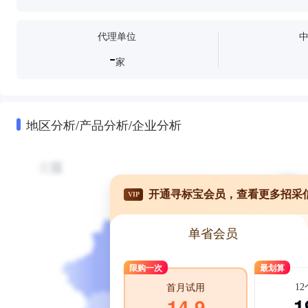
代理单位
-
家
地区分析/产品分析/企业分析
开通寻标宝会员，查看更多招采
VIP
单省会员
限购一次
最划算
1
首月试用
1
14.9