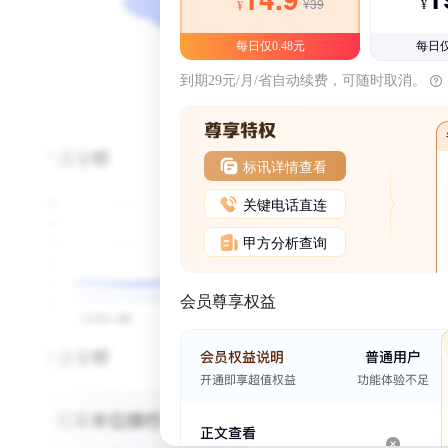
¥39
¥
¥
每日仅0.48元
每日仅
到期29元/月/省自动续费，可随时取消。
标讯详情查看
关键电话直连
甲方分析查询
会员尊享权益